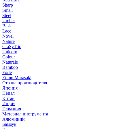
Sharp
Small
Steel
Umber
Basic
Lace
Novel
Nature
CraSyTrio
Unicorn
Colour
Naturale
Bamboo
Forte
Etimo Murasaki
Страна производителя
Япония
Непал
Китай
Индия
Германия
Материал инструмента
Алюминий
Бамбук