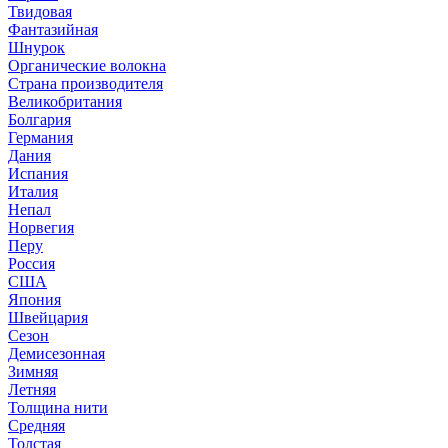
Твидовая
Фантазийная
Шнурок
Органические волокна
Страна производителя
Великобритания
Болгария
Германия
Дания
Испания
Италия
Непал
Норвегия
Перу
Россия
США
Япония
Швейцария
Сезон
Демисезонная
Зимняя
Летняя
Толщина нити
Средняя
Толстая