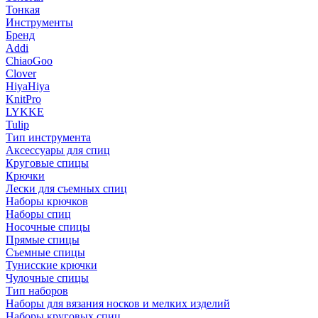
Тонкая
Инструменты
Бренд
Addi
ChiaoGoo
Clover
HiyaHiya
KnitPro
LYKKE
Tulip
Тип инструмента
Аксессуары для спиц
Круговые спицы
Крючки
Лески для съемных спиц
Наборы крючков
Наборы спиц
Носочные спицы
Прямые спицы
Съемные спицы
Тунисские крючки
Чулочные спицы
Тип наборов
Наборы для вязания носков и мелких изделий
Наборы круговых спиц