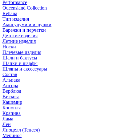
Performance
Queensland Collection
Rellana
Тип изделия
Амигуруми и игрушки
Варежки и перчатки
Детские изделия
Летние изделия
Носки
Плечевые изделия
Шали и бактусы
Шапки и шарфы
Шляпы и аксессуары
Состав
Альпака
Ангора
Верблюд
Вискоза
Кашемир
Конопля
Крапива
Лама
Лен
Лиоцелл (Тенсел)
Меринос