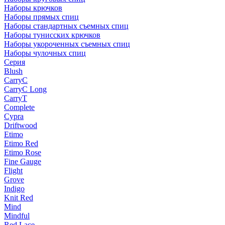
Наборы крючков
Наборы прямых спиц
Наборы стандартных съемных спиц
Наборы тунисских крючков
Наборы укороченных съемных спиц
Наборы чулочных спиц
Серия
Blush
CarryC
CarryC Long
CarryT
Complete
Cypra
Driftwood
Etimo
Etimo Red
Etimo Rose
Fine Gauge
Flight
Grove
Indigo
Knit Red
Mind
Mindful
Red Lace