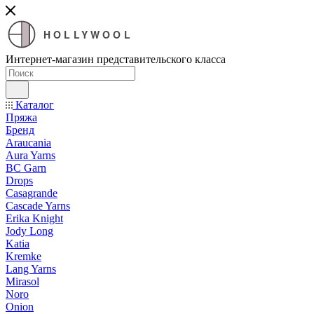
HOLLYWOOL
Интернет-магазин представительского класса
Каталог
Пряжа
Бренд
Araucania
Aura Yarns
BC Garn
Drops
Casagrande
Cascade Yarns
Erika Knight
Jody Long
Katia
Kremke
Lang Yarns
Mirasol
Noro
Onion