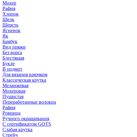
Мохер
Рафия
Хлопок
Шелк
Шерсть
Ягненок
Як
Бамбук
Вид пряжи
Без ворса
Блестящая
Букле
В подмот
Для вязания крючком
Классическая крутка
Меланжевая
Мохеровая
Пушистая
Переработанные волокна
Рафия
Ровница
Ручного окрашивания
С сертификатом GOTS
Слабая крутка
Стрейч