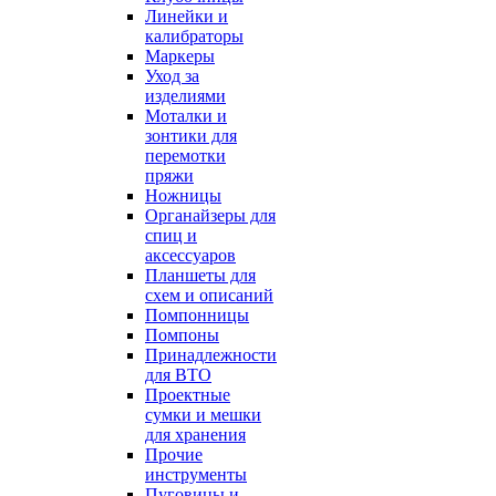
Линейки и
калибраторы
Маркеры
Уход за
изделиями
Моталки и
зонтики для
перемотки
пряжи
Ножницы
Органайзеры для
спиц и
аксессуаров
Планшеты для
схем и описаний
Помпонницы
Помпоны
Принадлежности
для ВТО
Проектные
сумки и мешки
для хранения
Прочие
инструменты
Пуговицы и