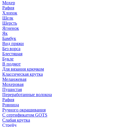
Мохер
Рафия
Хлопок
Шелк
Шерсть
Ягненок
Як
Бамбук
Вид пряжи
Без ворса
Блестящая
Букле
В подмот
Для вязания крючком
Классическая крутка
Меланжевая
Мохеровая
Пушистая
Переработанные волокна
Рафия
Ровница
Ручного окрашивания
С сертификатом GOTS
Слабая крутка
Стрейч