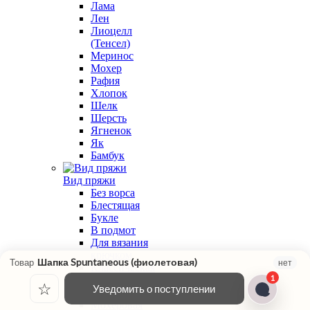
Лама
Лен
Лиоцелл
(Тенсел)
Меринос
Мохер
Рафия
Хлопок
Шелк
Шерсть
Ягненок
Як
Бамбук
Вид пряжи
Без ворса
Блестящая
Букле
В подмот
Для вязания
крючком
Шапка Spuntaneous (фиолетовая)
Товар
нет
Классическая
1
крутка
☆
Уведомить о поступлении
Меланжевая
Мохеровая