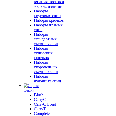
вязания носков и
мелких изделий
Наборы
круговых спиц
Наборы крючков
Наборы прямых
спиц
Наборы
стандартных
съемных спиц
Наборы
тунисских
крючков
Наборы
укороченных
съемных спиц
Наборы
чулочных спиц
Серия
Blush
CarryC
CarryC Long
CarryT
Complete