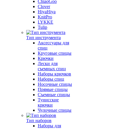
ChiaoGoo
Clover
HiyaHiya
KnitPro
LYKKE
Tulip
Тип инструмента
Аксессуары для
спиц
Круговые спицы
Крючки
Лески для
съемных спиц
Наборы крючков
Наборы спиц
Носочные спицы
Прямые спицы
Съемные спицы
Тунисские
крючки
Чулочные спицы
Тип наборов
Наборы для