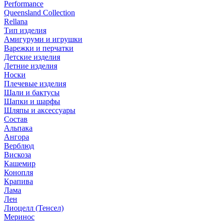
Performance
Queensland Collection
Rellana
Тип изделия
Амигуруми и игрушки
Варежки и перчатки
Детские изделия
Летние изделия
Носки
Плечевые изделия
Шали и бактусы
Шапки и шарфы
Шляпы и аксессуары
Состав
Альпака
Ангора
Верблюд
Вискоза
Кашемир
Конопля
Крапива
Лама
Лен
Лиоцелл (Тенсел)
Меринос