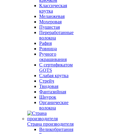
крючком
Классическая
крутка
Меланжевая
Мохеровая
Пушистая
Переработанные
волокна
Рафия
Ровница
Ручного
окрашивания
С сертификатом
GOTS
Слабая крутка
Стрейч
Твидовая
Фантазийная
Шнурок
Органические
волокна
Страна производителя
Великобритания