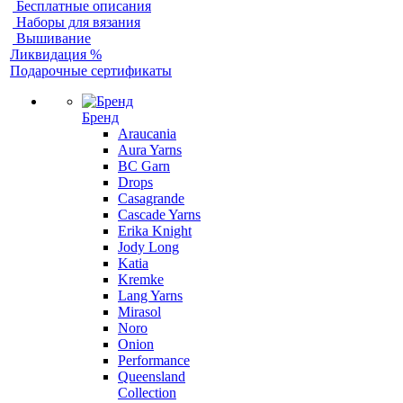
Бесплатные описания
Наборы для вязания
Вышивание
Ликвидация %
Подарочные сертификаты
Бренд
Araucania
Aura Yarns
BC Garn
Drops
Casagrande
Cascade Yarns
Erika Knight
Jody Long
Katia
Kremke
Lang Yarns
Mirasol
Noro
Onion
Performance
Queensland
Collection