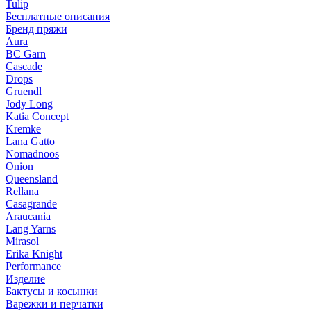
Tulip
Бесплатные описания
Бренд пряжи
Aura
BC Garn
Cascade
Drops
Gruendl
Jody Long
Katia Concept
Kremke
Lana Gatto
Nomadnoos
Onion
Queensland
Rellana
Casagrande
Araucania
Lang Yarns
Mirasol
Erika Knight
Performance
Изделие
Бактусы и косынки
Варежки и перчатки