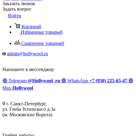
Заказать звонок
Задать вопрос
Войти
Корзина
0
Избранные товары
0
Сравнение товаров
0
admin@hollywool.ru
Напишите в мессенджер
🔵
Telegram
@Hollywool_ru
🟢
WhatsApp
+7 (950) 225-65-47
🟣
Max
Hollywool
г. Санкт-Петербург,
ул. Глеба Успенского д.3а
(м. Московские Ворота)
График работы: