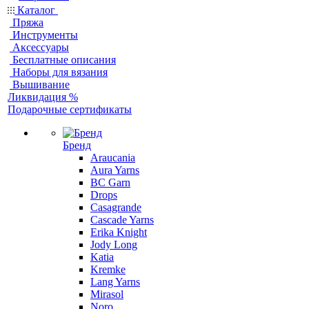
Каталог
Пряжа
Инструменты
Аксессуары
Бесплатные описания
Наборы для вязания
Вышивание
Ликвидация %
Подарочные сертификаты
Бренд
Araucania
Aura Yarns
BC Garn
Drops
Casagrande
Cascade Yarns
Erika Knight
Jody Long
Katia
Kremke
Lang Yarns
Mirasol
Noro