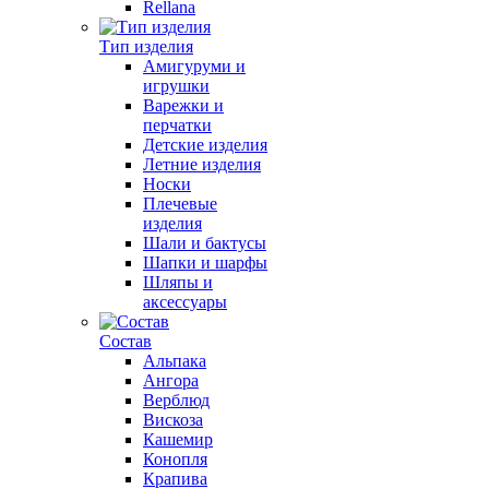
Rellana
Тип изделия
Амигуруми и
игрушки
Варежки и
перчатки
Детские изделия
Летние изделия
Носки
Плечевые
изделия
Шали и бактусы
Шапки и шарфы
Шляпы и
аксессуары
Состав
Альпака
Ангора
Верблюд
Вискоза
Кашемир
Конопля
Крапива