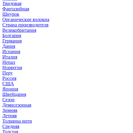
Твидовая
Фантазийная
Шнурок
Органические волокна
Страна производителя
Великобритания
Болгария
Германия
Дания
Испания
Италия
Непал
Норвегия
Перу
Россия
США
Япония
Швейцария
Сезон
Демисезонная
Зимняя
Летняя
Толщина нити
Средняя
Толстая