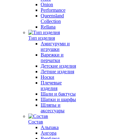
Onion
Performance
Queensland
Collection
Rellana
Тип изделия
Амигуруми и
игрушки
Варежки и
перчатки
Детские изделия
Летние изделия
Носки
Плечевые
изделия
Шали и бактусы
Шапки и шарфы
Шляпы и
аксессуары
Состав
Альпака
Ангора
Верблюд