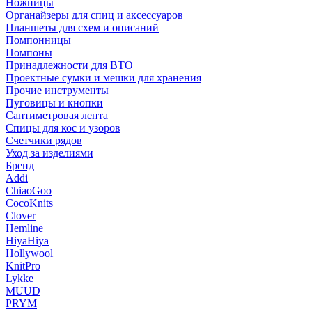
Ножницы
Органайзеры для спиц и аксессуаров
Планшеты для схем и описаний
Помпонницы
Помпоны
Принадлежности для ВТО
Проектные сумки и мешки для хранения
Прочие инструменты
Пуговицы и кнопки
Сантиметровая лента
Спицы для кос и узоров
Счетчики рядов
Уход за изделиями
Бренд
Addi
ChiaoGoo
CocoKnits
Clover
Hemline
HiyaHiya
Hollywool
KnitPro
Lykke
MUUD
PRYM