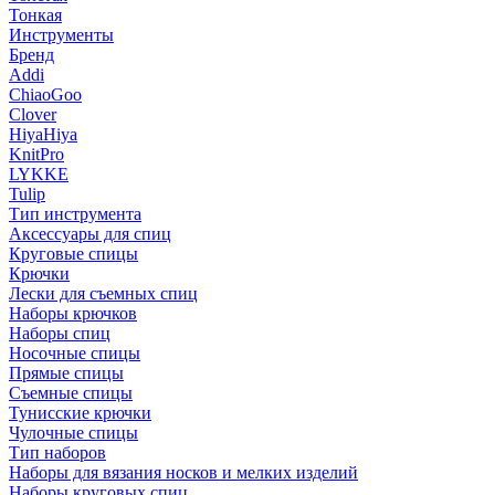
Тонкая
Инструменты
Бренд
Addi
ChiaoGoo
Clover
HiyaHiya
KnitPro
LYKKE
Tulip
Тип инструмента
Аксессуары для спиц
Круговые спицы
Крючки
Лески для съемных спиц
Наборы крючков
Наборы спиц
Носочные спицы
Прямые спицы
Съемные спицы
Тунисские крючки
Чулочные спицы
Тип наборов
Наборы для вязания носков и мелких изделий
Наборы круговых спиц