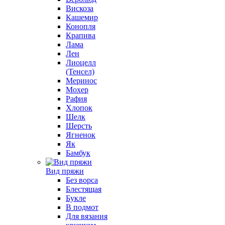
Вискоза
Кашемир
Конопля
Крапива
Лама
Лен
Лиоцелл
(Тенсел)
Меринос
Мохер
Рафия
Хлопок
Шелк
Шерсть
Ягненок
Як
Бамбук
Вид пряжи
Без ворса
Блестящая
Букле
В подмот
Для вязания