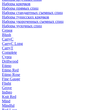
Наборы крючков
Наборы прямых спиц
Наборы стандартных съемных спиц
Наборы тунисских крючков
Наборы укороченных съемных спиц
Наборы чулочных спиц
Серия
Blush
CarryC
CarryC Long
CarryT
Complete
Cypra
Driftwood
Etimo
Etimo Red
Etimo Rose
Fine Gauge
Flight
Grove
Indigo
Knit Red
Mind
Mindful
Red Lace