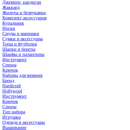
Джемпер, кардиган
Жаккард
Жилеты и безрукавки
Комплект аксессуаров
Купальник
Носки
Снуды и манишки
Сумки и аксессуары
Топы и футболки
Шапки и береты
Шарфы и палантины
Инструмент
Спицы
Крючок
Наборы для вязания
Бренд
Hardicraft
Hollywool
Инструмент
Крючок
Спицы
Тип набора
Игрушки
Одежда и аксессуары
Вышивание