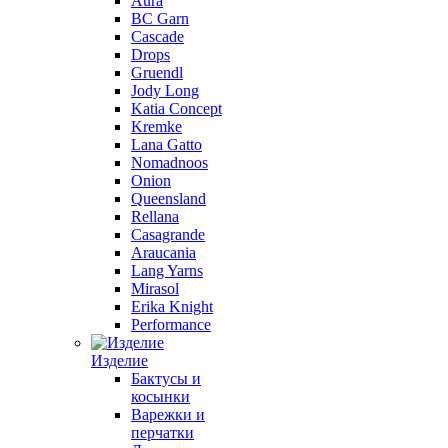
Aura
BC Garn
Cascade
Drops
Gruendl
Jody Long
Katia Concept
Kremke
Lana Gatto
Nomadnoos
Onion
Queensland
Rellana
Casagrande
Araucania
Lang Yarns
Mirasol
Erika Knight
Performance
Изделие
Бактусы и
косынки
Варежки и
перчатки