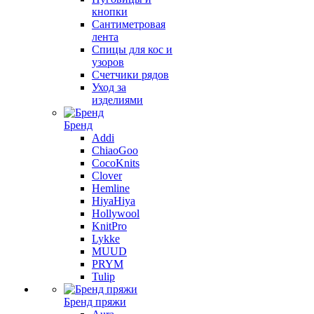
кнопки
Сантиметровая
лента
Спицы для кос и
узоров
Счетчики рядов
Уход за
изделиями
Бренд
Addi
ChiaoGoo
CocoKnits
Clover
Hemline
HiyaHiya
Hollywool
KnitPro
Lykke
MUUD
PRYM
Tulip
Бренд пряжи