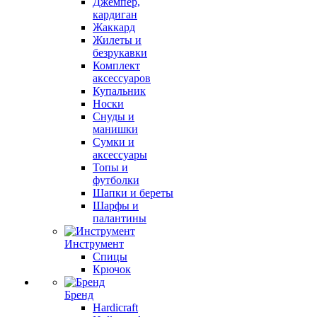
Джемпер,
кардиган
Жаккард
Жилеты и
безрукавки
Комплект
аксессуаров
Купальник
Носки
Снуды и
манишки
Сумки и
аксессуары
Топы и
футболки
Шапки и береты
Шарфы и
палантины
Инструмент
Спицы
Крючок
Бренд
Hardicraft