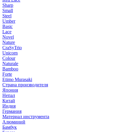
Sharp
Small
Steel
Umber
Basic
Lace
Novel
Nature
CraSyTrio
Unicorn
Colour
Naturale
Bamboo
Forte
Etimo Murasaki
Страна производителя
Япония
Непал
Китай
Индия
Германия
Материал инструмента
Алюминий
Бамбук