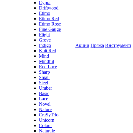
Cypra
Driftwood
Etimo
Etimo Red
Etimo Rose
Fine Gauge
Flight
Grove
Indigo
Акции
Пряжа
Инструмент
Knit Red
Mind
Mindful
Red Lace
Sharp
Small
Steel
Umber
Basic
Lace
Novel
Nature
CraSyTrio
Unicorn
Colour
Naturale