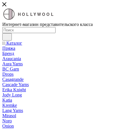
HOLLYWOOL
Интернет-магазин представительского класса
Каталог
Пряжа
Бренд
Araucania
Aura Yarns
BC Garn
Drops
Casagrande
Cascade Yarns
Erika Knight
Jody Long
Katia
Kremke
Lang Yarns
Mirasol
Noro
Onion