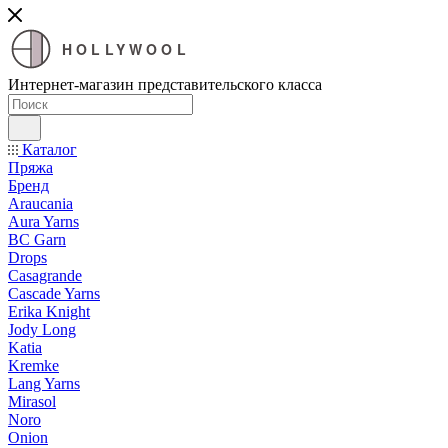
HOLLYWOOL
Интернет-магазин представительского класса
Каталог
Пряжа
Бренд
Araucania
Aura Yarns
BC Garn
Drops
Casagrande
Cascade Yarns
Erika Knight
Jody Long
Katia
Kremke
Lang Yarns
Mirasol
Noro
Onion