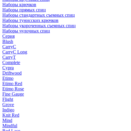
Наборы крючков
Наборы прямых спиц
Наборы стандартных съемных спиц
Наборы тунисских крючков
Наборы укороченных съемных спиц
Наборы чулочных спиц
Серия
Blush
CarryC
CarryC Long
CarryT
Complete
Cypra
Driftwood
Etimo
Etimo Red
Etimo Rose
Fine Gauge
Flight
Grove
Indigo
Knit Red
Mind
Mindful
Red Lace