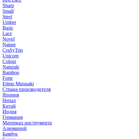
Sharp
Small
Steel
Umber
Basic
Lace
Novel
Nature
CraSyTrio
Unicorn
Colour
Naturale
Bamboo
Forte
Etimo Murasaki
Страна производителя
Япония
Непал
Китай
Индия
Германия
Материал инструмента
Алюминий
Бамбук