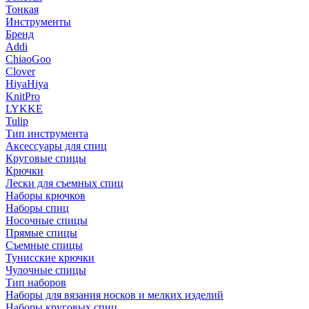
Тонкая
Инструменты
Бренд
Addi
ChiaoGoo
Clover
HiyaHiya
KnitPro
LYKKE
Tulip
Тип инструмента
Аксессуары для спиц
Круговые спицы
Крючки
Лески для съемных спиц
Наборы крючков
Наборы спиц
Носочные спицы
Прямые спицы
Съемные спицы
Тунисские крючки
Чулочные спицы
Тип наборов
Наборы для вязания носков и мелких изделий
Наборы круговых спиц