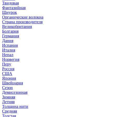
Твидовая
Фантазийная
Шнурок
Органические волокна
Страна производителя
Великобритания
Болгария
Германия
Дания
Испания
Италия
Непал
Норвегия
Перу
Россия
США
Япония
Швейцария
Сезон
Демисезонная
Зимняя
Летняя
Толщина нити
Средняя
Толстая