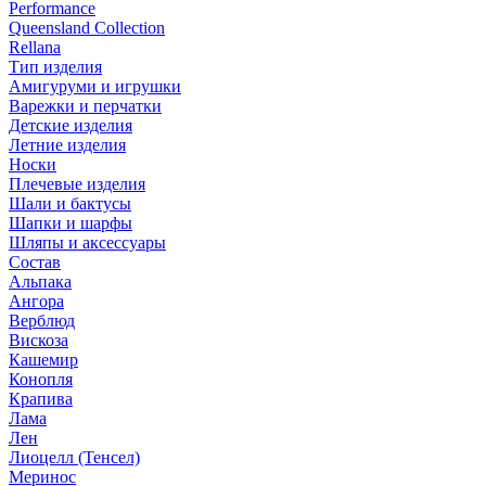
Performance
Queensland Collection
Rellana
Тип изделия
Амигуруми и игрушки
Варежки и перчатки
Детские изделия
Летние изделия
Носки
Плечевые изделия
Шали и бактусы
Шапки и шарфы
Шляпы и аксессуары
Состав
Альпака
Ангора
Верблюд
Вискоза
Кашемир
Конопля
Крапива
Лама
Лен
Лиоцелл (Тенсел)
Меринос