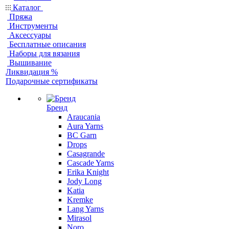
Каталог
Пряжа
Инструменты
Аксессуары
Бесплатные описания
Наборы для вязания
Вышивание
Ликвидация %
Подарочные сертификаты
Бренд
Araucania
Aura Yarns
BC Garn
Drops
Casagrande
Cascade Yarns
Erika Knight
Jody Long
Katia
Kremke
Lang Yarns
Mirasol
Noro