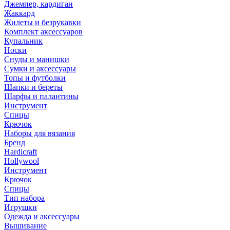
Джемпер, кардиган
Жаккард
Жилеты и безрукавки
Комплект аксессуаров
Купальник
Носки
Снуды и манишки
Сумки и аксессуары
Топы и футболки
Шапки и береты
Шарфы и палантины
Инструмент
Спицы
Крючок
Наборы для вязания
Бренд
Hardicraft
Hollywool
Инструмент
Крючок
Спицы
Тип набора
Игрушки
Одежда и аксессуары
Вышивание