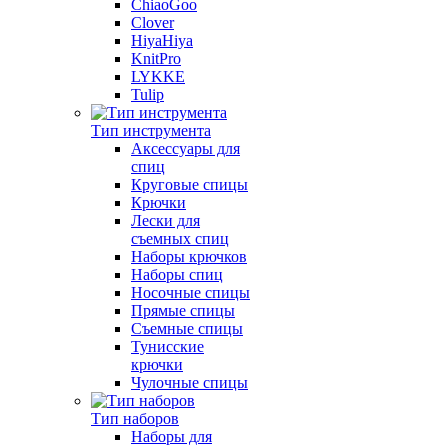
ChiaoGoo
Clover
HiyaHiya
KnitPro
LYKKE
Tulip
Тип инструмента
Аксессуары для
спиц
Круговые спицы
Крючки
Лески для
съемных спиц
Наборы крючков
Наборы спиц
Носочные спицы
Прямые спицы
Съемные спицы
Тунисские
крючки
Чулочные спицы
Тип наборов
Наборы для