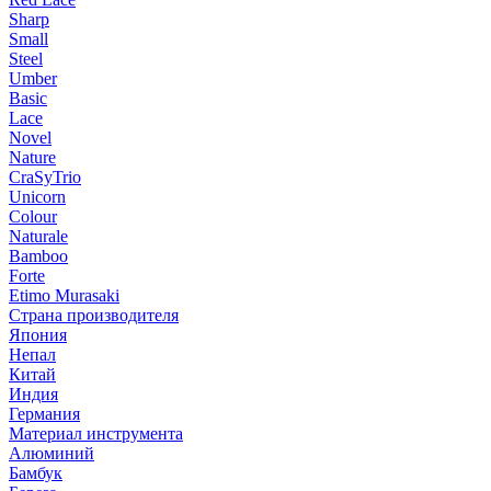
Sharp
Small
Steel
Umber
Basic
Lace
Novel
Nature
CraSyTrio
Unicorn
Colour
Naturale
Bamboo
Forte
Etimo Murasaki
Страна производителя
Япония
Непал
Китай
Индия
Германия
Материал инструмента
Алюминий
Бамбук