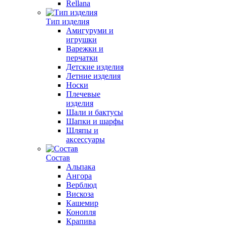
Rellana
Тип изделия
Амигуруми и
игрушки
Варежки и
перчатки
Детские изделия
Летние изделия
Носки
Плечевые
изделия
Шали и бактусы
Шапки и шарфы
Шляпы и
аксессуары
Состав
Альпака
Ангора
Верблюд
Вискоза
Кашемир
Конопля
Крапива