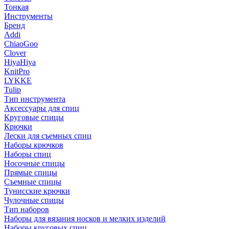
Тонкая
Инструменты
Бренд
Addi
ChiaoGoo
Clover
HiyaHiya
KnitPro
LYKKE
Tulip
Тип инструмента
Аксессуары для спиц
Круговые спицы
Крючки
Лески для съемных спиц
Наборы крючков
Наборы спиц
Носочные спицы
Прямые спицы
Съемные спицы
Тунисские крючки
Чулочные спицы
Тип наборов
Наборы для вязания носков и мелких изделий
Наборы круговых спиц