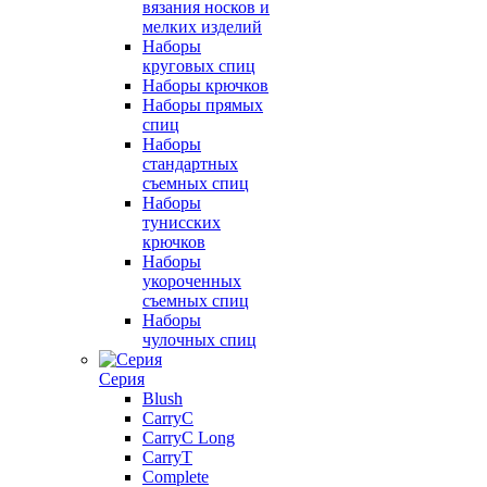
вязания носков и
мелких изделий
Наборы
круговых спиц
Наборы крючков
Наборы прямых
спиц
Наборы
стандартных
съемных спиц
Наборы
тунисских
крючков
Наборы
укороченных
съемных спиц
Наборы
чулочных спиц
Серия
Blush
CarryC
CarryC Long
CarryT
Complete