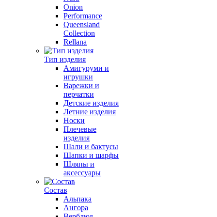
Onion
Performance
Queensland
Collection
Rellana
Тип изделия
Амигуруми и
игрушки
Варежки и
перчатки
Детские изделия
Летние изделия
Носки
Плечевые
изделия
Шали и бактусы
Шапки и шарфы
Шляпы и
аксессуары
Состав
Альпака
Ангора
Верблюд