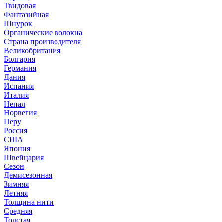
Твидовая
Фантазийная
Шнурок
Органические волокна
Страна производителя
Великобритания
Болгария
Германия
Дания
Испания
Италия
Непал
Норвегия
Перу
Россия
США
Япония
Швейцария
Сезон
Демисезонная
Зимняя
Летняя
Толщина нити
Средняя
Толстая