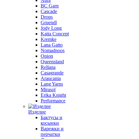
Aura
BC Garn
Cascade
Drops
Gruendl
Jody Long
Katia Concept
Kremke
Lana Gatto
Nomadnoos
Onion
Queensland
Rellana
Casagrande
Araucania
Lang Yarns
Mirasol
Erika Knight
Performance
Изделие
Бактусы и
косынки
Варежки и
перчатки