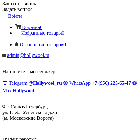
Заказать звонок
Задать вопрос
Войти
Корзина
0
Избранные товары
0
Сравнение товаров
0
admin@hollywool.ru
Напишите в мессенджер
🔵
Telegram
@Hollywool_ru
🟢
WhatsApp
+7 (950) 225-65-47
🟣
Max
Hollywool
г. Санкт-Петербург,
ул. Глеба Успенского д.3а
(м. Московские Ворота)
График работы: