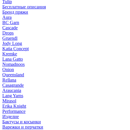
Tulip
Бесплатные описания
Бренд пряжи
Aura
BC Garn
Cascade
Drops
Gruendl
Jody Long
Katia Concept
Kremke
Lana Gatto
Nomadnoos
Onion
Queensland
Rellana
Casagrande
Araucania
Lang Yarns
Mirasol
Erika Knight
Performance
Изделие
Бактусы и косынки
Варежки и перчатки