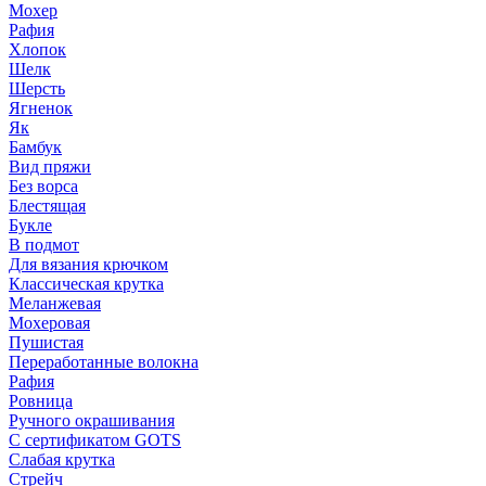
Мохер
Рафия
Хлопок
Шелк
Шерсть
Ягненок
Як
Бамбук
Вид пряжи
Без ворса
Блестящая
Букле
В подмот
Для вязания крючком
Классическая крутка
Меланжевая
Мохеровая
Пушистая
Переработанные волокна
Рафия
Ровница
Ручного окрашивания
С сертификатом GOTS
Слабая крутка
Стрейч