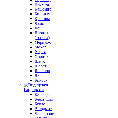
Вискоза
Кашемир
Конопля
Крапива
Лама
Лен
Лиоцелл
(Тенсел)
Меринос
Мохер
Рафия
Хлопок
Шелк
Шерсть
Ягненок
Як
Бамбук
Вид пряжи
Без ворса
Блестящая
Букле
В подмот
Для вязания