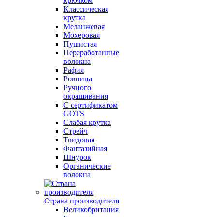
крючком
Классическая
крутка
Меланжевая
Мохеровая
Пушистая
Переработанные
волокна
Рафия
Ровница
Ручного
окрашивания
С сертификатом
GOTS
Слабая крутка
Стрейч
Твидовая
Фантазийная
Шнурок
Органические
волокна
Страна производителя
Великобритания