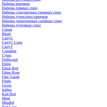
Наборы крючков
Наборы прямых спиц
Наборы стандартных съемных спиц
Наборы тунисских крючков
Наборы укороченных съемных спиц
Наборы чулочных спиц
Серия
Blush
CarryC
CarryC Long
CarryT
Complete
Cypra
Driftwood
Etimo
Etimo Red
Etimo Rose
Fine Gauge
Flight
Grove
Indigo
Knit Red
Mind
Mindful
Red Lace