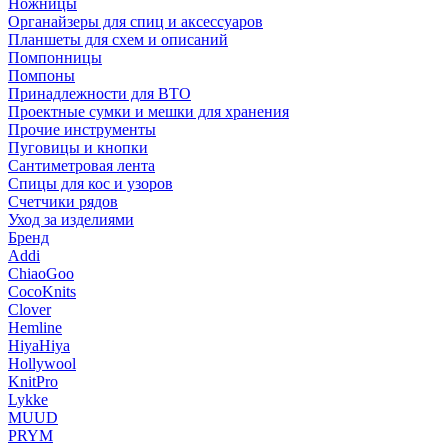
Ножницы
Органайзеры для спиц и аксессуаров
Планшеты для схем и описаний
Помпонницы
Помпоны
Принадлежности для ВТО
Проектные сумки и мешки для хранения
Прочие инструменты
Пуговицы и кнопки
Сантиметровая лента
Спицы для кос и узоров
Счетчики рядов
Уход за изделиями
Бренд
Addi
ChiaoGoo
CocoKnits
Clover
Hemline
HiyaHiya
Hollywool
KnitPro
Lykke
MUUD
PRYM