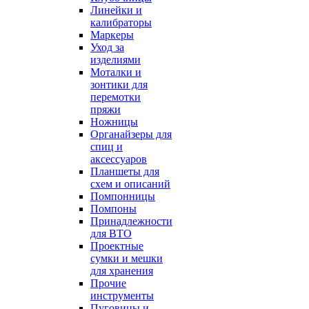
Линейки и
калибраторы
Маркеры
Уход за
изделиями
Моталки и
зонтики для
перемотки
пряжи
Ножницы
Органайзеры для
спиц и
аксессуаров
Планшеты для
схем и описаний
Помпонницы
Помпоны
Принадлежности
для ВТО
Проектные
сумки и мешки
для хранения
Прочие
инструменты
Пуговицы и