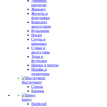
Джемпер,
кардиган
Жаккард
Жилеты и
безрукавки
Комплект
аксессуаров
Купальник
Носки
Снуды и
манишки
Сумки и
аксессуары
Топы и
футболки
Шапки и береты
Шарфы и
палантины
Инструмент
Спицы
Крючок
Бренд
Hardicraft