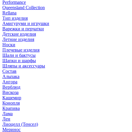
Performance
Queensland Collection
Rellana
Тип изделия
Амигуруми и игрушки
Варежки и перчатки
Детские изделия
Летние изделия
Носки
Плечевые изделия
Шали и бактусы
Шапки и шарфы
Шляпы и аксессуары
Состав
Альпака
Ангора
Верблюд
Вискоза
Кашемир
Конопля
Крапива
Лама
Лен
Лиоцелл (Тенсел)
Меринос