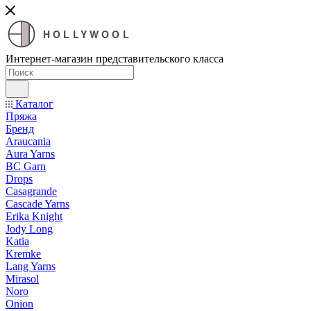
HOLLYWOOL
Интернет-магазин представительского класса
Каталог
Пряжа
Бренд
Araucania
Aura Yarns
BC Garn
Drops
Casagrande
Cascade Yarns
Erika Knight
Jody Long
Katia
Kremke
Lang Yarns
Mirasol
Noro
Onion