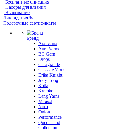
Бесплатные описания
Наборы для вязания
Вышивание
Ликвидация %
Подарочные сертификаты
Бренд
Araucania
Aura Yarns
BC Garn
Drops
Casagrande
Cascade Yarns
Erika Knight
Jody Long
Katia
Kremke
Lang Yarns
Mirasol
Noro
Onion
Performance
Queensland
Collection