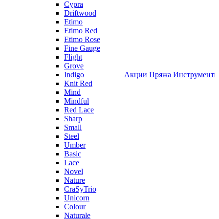
Cypra
Driftwood
Etimo
Etimo Red
Etimo Rose
Fine Gauge
Flight
Grove
Indigo
Акции
Пряжа
Инструмент
Knit Red
Mind
Mindful
Red Lace
Sharp
Small
Steel
Umber
Basic
Lace
Novel
Nature
CraSyTrio
Unicorn
Colour
Naturale