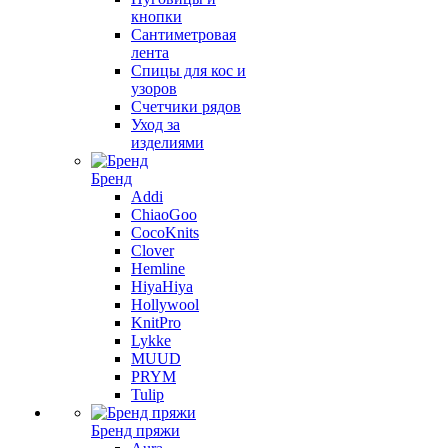
кнопки
Сантиметровая
лента
Спицы для кос и
узоров
Счетчики рядов
Уход за
изделиями
Бренд
Addi
ChiaoGoo
CocoKnits
Clover
Hemline
HiyaHiya
Hollywool
KnitPro
Lykke
MUUD
PRYM
Tulip
Бренд пряжи