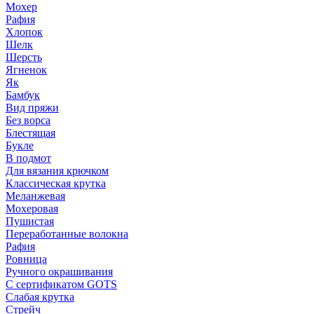
Мохер
Рафия
Хлопок
Шелк
Шерсть
Ягненок
Як
Бамбук
Вид пряжи
Без ворса
Блестящая
Букле
В подмот
Для вязания крючком
Классическая крутка
Меланжевая
Мохеровая
Пушистая
Переработанные волокна
Рафия
Ровница
Ручного окрашивания
С сертификатом GOTS
Слабая крутка
Стрейч