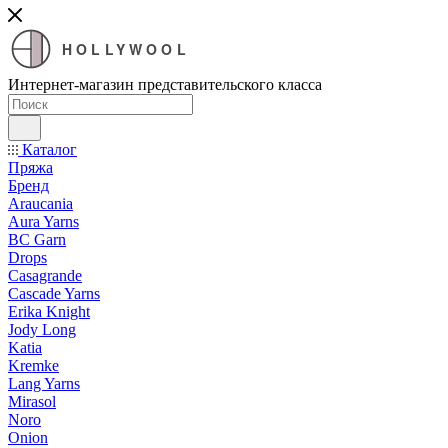
HOLLYWOOL
Интернет-магазин представительского класса
Каталог
Пряжа
Бренд
Araucania
Aura Yarns
BC Garn
Drops
Casagrande
Cascade Yarns
Erika Knight
Jody Long
Katia
Kremke
Lang Yarns
Mirasol
Noro
Onion