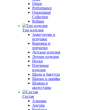
Onion
Performance
Queensland
Collection
Rellana
Тип изделия
Амигуруми и
игрушки
Варежки и
перчатки
Детские изделия
Летние изделия
Носки
Плечевые
изделия
Шали и бактусы
Шапки и шарфы
Шляпы и
аксессуары
Состав
Альпака
Ангора
Верблюд