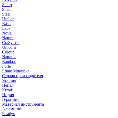
Sharp
Small
Steel
Umber
Basic
Lace
Novel
Nature
CraSyTrio
Unicorn
Colour
Naturale
Bamboo
Forte
Etimo Murasaki
Страна производителя
Япония
Непал
Китай
Индия
Германия
Материал инструмента
Алюминий
Бамбук