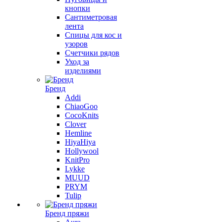
кнопки
Сантиметровая
лента
Спицы для кос и
узоров
Счетчики рядов
Уход за
изделиями
Бренд
Addi
ChiaoGoo
CocoKnits
Clover
Hemline
HiyaHiya
Hollywool
KnitPro
Lykke
MUUD
PRYM
Tulip
Бренд пряжи