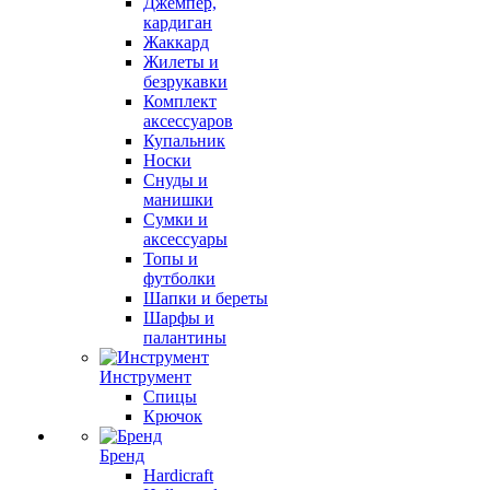
Джемпер,
кардиган
Жаккард
Жилеты и
безрукавки
Комплект
аксессуаров
Купальник
Носки
Снуды и
манишки
Сумки и
аксессуары
Топы и
футболки
Шапки и береты
Шарфы и
палантины
Инструмент
Спицы
Крючок
Бренд
Hardicraft