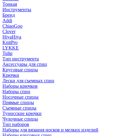
Тонкая
Инструменты
Бренд
Addi
ChiaoGoo
Clover
HiyaHiya
KnitPro
LYKKE
Tulip
Тип инструмента
Аксессуары для спиц
Круговые спицы
Крючки
Лески для съемных спиц
Наборы крючков
Наборы спиц
Носочные спицы
Прямые спицы
Съемные спицы
Тунисские крючки
Чулочные спицы
Тип наборов
Наборы для вязания носков и мелких изделий
Наборы круговых спиц