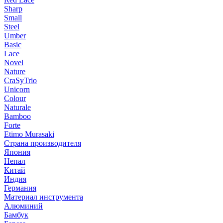
Sharp
Small
Steel
Umber
Basic
Lace
Novel
Nature
CraSyTrio
Unicorn
Colour
Naturale
Bamboo
Forte
Etimo Murasaki
Страна производителя
Япония
Непал
Китай
Индия
Германия
Материал инструмента
Алюминий
Бамбук