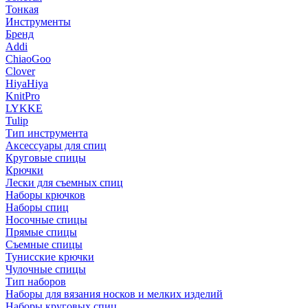
Тонкая
Инструменты
Бренд
Addi
ChiaoGoo
Clover
HiyaHiya
KnitPro
LYKKE
Tulip
Тип инструмента
Аксессуары для спиц
Круговые спицы
Крючки
Лески для съемных спиц
Наборы крючков
Наборы спиц
Носочные спицы
Прямые спицы
Съемные спицы
Тунисские крючки
Чулочные спицы
Тип наборов
Наборы для вязания носков и мелких изделий
Наборы круговых спиц