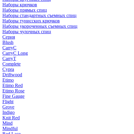
Наборы крючков
Наборы прямых спиц
Наборы стандартных съемных спиц
Наборы тунисских крючков
Наборы укороченных съемных спиц
Наборы чулочных спиц
Серия
Blush
CarryC
CarryC Long
CarryT
Complete
Cypra
Driftwood
Etimo
Etimo Red
Etimo Rose
Fine Gauge
Flight
Grove
Indigo
Knit Red
Mind
Mindful
Red Lace