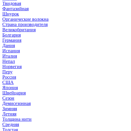
Твидовая
Фантазийная
Шнурок
Органические волокна
Страна производителя
Великобритания
Болгария
Германия
Дания
Испания
Италия
Непал
Норвегия
Перу
Россия
США
Япония
Швейцария
Сезон
Демисезонная
Зимняя
Летняя
Толщина нити
Средняя
Толстая