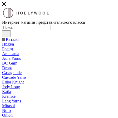
HOLLYWOOL
Интернет-магазин представительского класса
Каталог
Пряжа
Бренд
Araucania
Aura Yarns
BC Garn
Drops
Casagrande
Cascade Yarns
Erika Knight
Jody Long
Katia
Kremke
Lang Yarns
Mirasol
Noro
Onion