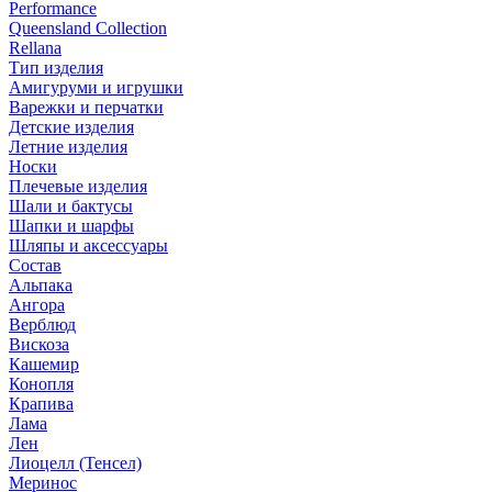
Performance
Queensland Collection
Rellana
Тип изделия
Амигуруми и игрушки
Варежки и перчатки
Детские изделия
Летние изделия
Носки
Плечевые изделия
Шали и бактусы
Шапки и шарфы
Шляпы и аксессуары
Состав
Альпака
Ангора
Верблюд
Вискоза
Кашемир
Конопля
Крапива
Лама
Лен
Лиоцелл (Тенсел)
Меринос