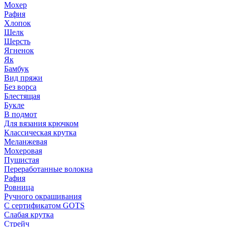
Мохер
Рафия
Хлопок
Шелк
Шерсть
Ягненок
Як
Бамбук
Вид пряжи
Без ворса
Блестящая
Букле
В подмот
Для вязания крючком
Классическая крутка
Меланжевая
Мохеровая
Пушистая
Переработанные волокна
Рафия
Ровница
Ручного окрашивания
С сертификатом GOTS
Слабая крутка
Стрейч