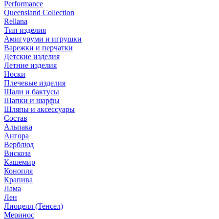
Performance
Queensland Collection
Rellana
Тип изделия
Амигуруми и игрушки
Варежки и перчатки
Детские изделия
Летние изделия
Носки
Плечевые изделия
Шали и бактусы
Шапки и шарфы
Шляпы и аксессуары
Состав
Альпака
Ангора
Верблюд
Вискоза
Кашемир
Конопля
Крапива
Лама
Лен
Лиоцелл (Тенсел)
Меринос