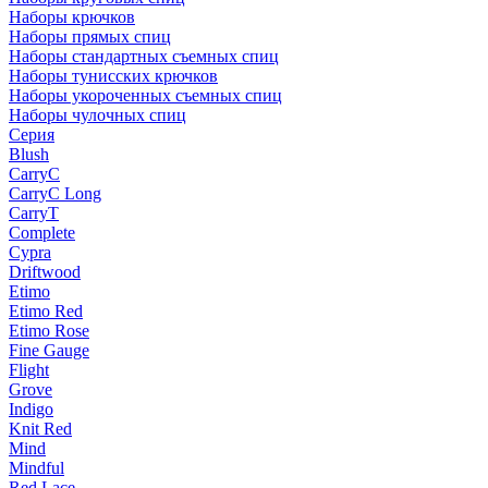
Наборы крючков
Наборы прямых спиц
Наборы стандартных съемных спиц
Наборы тунисских крючков
Наборы укороченных съемных спиц
Наборы чулочных спиц
Серия
Blush
CarryC
CarryC Long
CarryT
Complete
Cypra
Driftwood
Etimo
Etimo Red
Etimo Rose
Fine Gauge
Flight
Grove
Indigo
Knit Red
Mind
Mindful
Red Lace