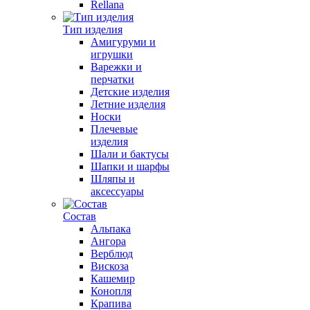
Rellana
Тип изделия
Амигуруми и
игрушки
Варежки и
перчатки
Детские изделия
Летние изделия
Носки
Плечевые
изделия
Шали и бактусы
Шапки и шарфы
Шляпы и
аксессуары
Состав
Альпака
Ангора
Верблюд
Вискоза
Кашемир
Конопля
Крапива