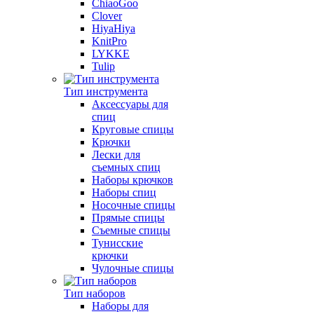
ChiaoGoo
Clover
HiyaHiya
KnitPro
LYKKE
Tulip
Тип инструмента
Аксессуары для
спиц
Круговые спицы
Крючки
Лески для
съемных спиц
Наборы крючков
Наборы спиц
Носочные спицы
Прямые спицы
Съемные спицы
Тунисские
крючки
Чулочные спицы
Тип наборов
Наборы для