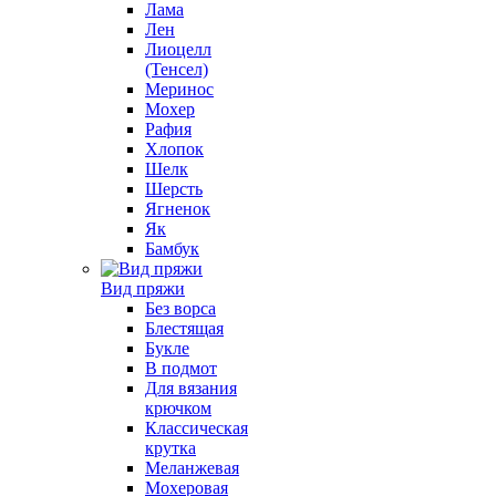
Лама
Лен
Лиоцелл
(Тенсел)
Меринос
Мохер
Рафия
Хлопок
Шелк
Шерсть
Ягненок
Як
Бамбук
Вид пряжи
Без ворса
Блестящая
Букле
В подмот
Для вязания
крючком
Классическая
крутка
Меланжевая
Мохеровая