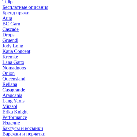
Tulip
Бесплатные описания
Бренд пряжи
Aura
BC Garn
Cascade
Drops
Gruendl
Jody Long
Katia Concept
Kremke
Lana Gatto
Nomadnoos
Onion
Queensland
Rellana
Casagrande
Araucania
Lang Yarns
Mirasol
Erika Knight
Performance
Изделие
Бактусы и косынки
Варежки и перчатки