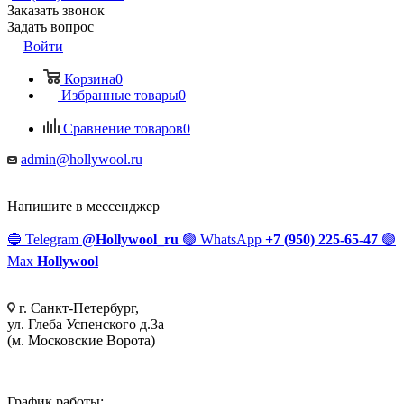
Заказать звонок
Задать вопрос
Войти
Корзина
0
Избранные товары
0
Сравнение товаров
0
admin@hollywool.ru
Напишите в мессенджер
🔵
Telegram
@Hollywool_ru
🟢
WhatsApp
+7 (950) 225-65-47
🟣
Max
Hollywool
г. Санкт-Петербург,
ул. Глеба Успенского д.3а
(м. Московские Ворота)
График работы: