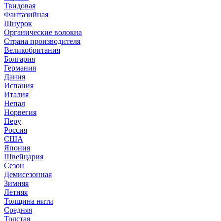
Твидовая
Фантазийная
Шнурок
Органические волокна
Страна производителя
Великобритания
Болгария
Германия
Дания
Испания
Италия
Непал
Норвегия
Перу
Россия
США
Япония
Швейцария
Сезон
Демисезонная
Зимняя
Летняя
Толщина нити
Средняя
Толстая