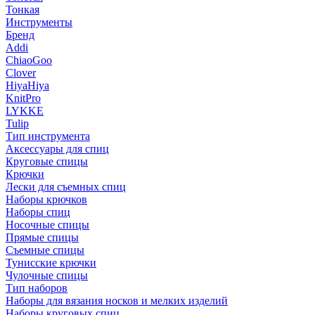
Тонкая
Инструменты
Бренд
Addi
ChiaoGoo
Clover
HiyaHiya
KnitPro
LYKKE
Tulip
Тип инструмента
Аксессуары для спиц
Круговые спицы
Крючки
Лески для съемных спиц
Наборы крючков
Наборы спиц
Носочные спицы
Прямые спицы
Съемные спицы
Тунисские крючки
Чулочные спицы
Тип наборов
Наборы для вязания носков и мелких изделий
Наборы круговых спиц