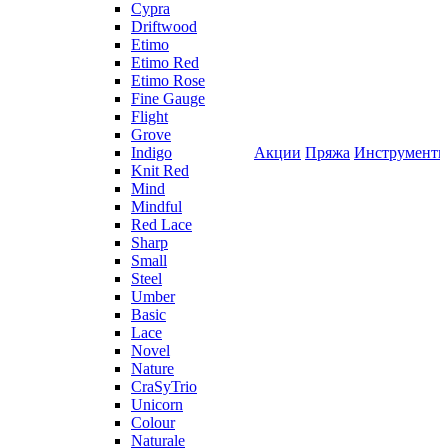
Cypra
Driftwood
Etimo
Etimo Red
Etimo Rose
Fine Gauge
Flight
Grove
Indigo
Акции
Пряжа
Инструмент
Knit Red
Mind
Mindful
Red Lace
Sharp
Small
Steel
Umber
Basic
Lace
Novel
Nature
CraSyTrio
Unicorn
Colour
Naturale