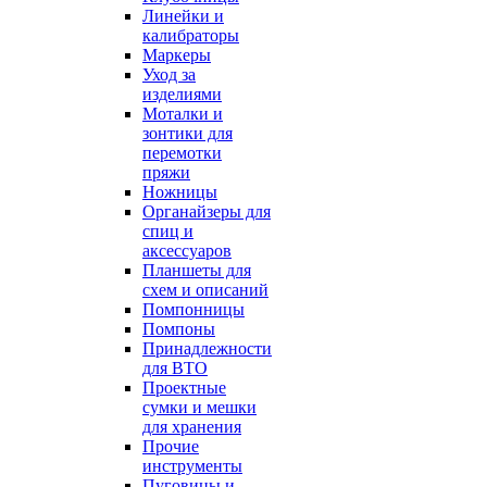
Линейки и
калибраторы
Маркеры
Уход за
изделиями
Моталки и
зонтики для
перемотки
пряжи
Ножницы
Органайзеры для
спиц и
аксессуаров
Планшеты для
схем и описаний
Помпонницы
Помпоны
Принадлежности
для ВТО
Проектные
сумки и мешки
для хранения
Прочие
инструменты
Пуговицы и