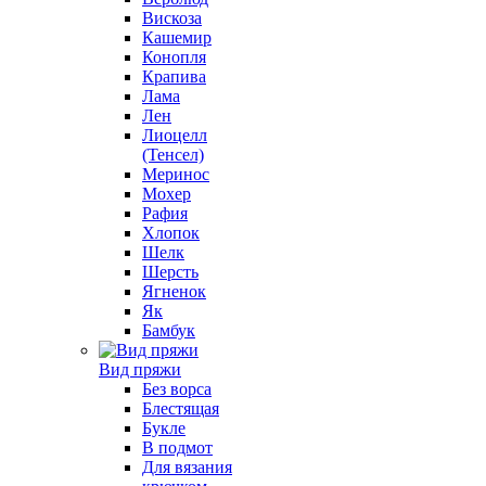
Вискоза
Кашемир
Конопля
Крапива
Лама
Лен
Лиоцелл
(Тенсел)
Меринос
Мохер
Рафия
Хлопок
Шелк
Шерсть
Ягненок
Як
Бамбук
Вид пряжи
Без ворса
Блестящая
Букле
В подмот
Для вязания