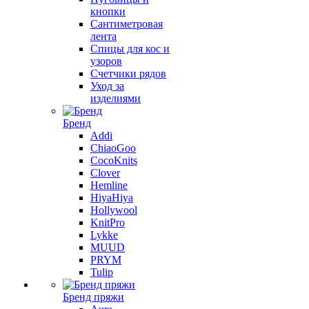
кнопки
Сантиметровая
лента
Спицы для кос и
узоров
Счетчики рядов
Уход за
изделиями
Бренд
Addi
ChiaoGoo
CocoKnits
Clover
Hemline
HiyaHiya
Hollywool
KnitPro
Lykke
MUUD
PRYM
Tulip
Бренд пряжи