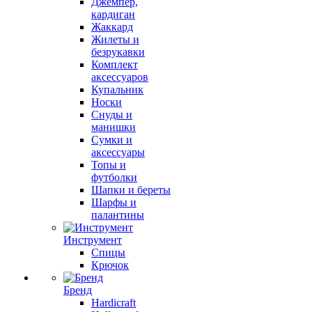
Джемпер,
кардиган
Жаккард
Жилеты и
безрукавки
Комплект
аксессуаров
Купальник
Носки
Снуды и
манишки
Сумки и
аксессуары
Топы и
футболки
Шапки и береты
Шарфы и
палантины
Инструмент
Спицы
Крючок
Бренд
Hardicraft