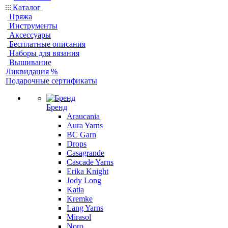
Каталог
Пряжа
Инструменты
Аксессуары
Бесплатные описания
Наборы для вязания
Вышивание
Ликвидация %
Подарочные сертификаты
Бренд
Araucania
Aura Yarns
BC Garn
Drops
Casagrande
Cascade Yarns
Erika Knight
Jody Long
Katia
Kremke
Lang Yarns
Mirasol
Noro