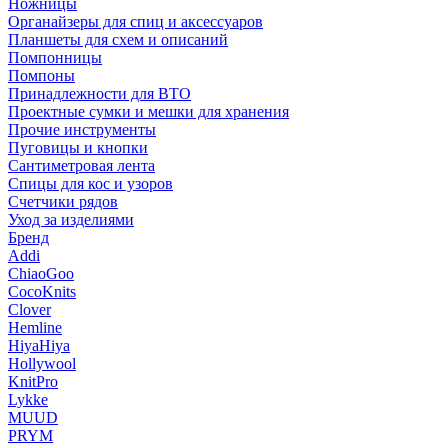
Ножницы
Органайзеры для спиц и аксессуаров
Планшеты для схем и описаний
Помпонницы
Помпоны
Принадлежности для ВТО
Проектные сумки и мешки для хранения
Прочие инструменты
Пуговицы и кнопки
Сантиметровая лента
Спицы для кос и узоров
Счетчики рядов
Уход за изделиями
Бренд
Addi
ChiaoGoo
CocoKnits
Clover
Hemline
HiyaHiya
Hollywool
KnitPro
Lykke
MUUD
PRYM