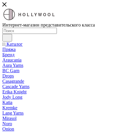
HOLLYWOOL
Интернет-магазин представительского класса
Каталог
Пряжа
Бренд
Araucania
Aura Yarns
BC Garn
Drops
Casagrande
Cascade Yarns
Erika Knight
Jody Long
Katia
Kremke
Lang Yarns
Mirasol
Noro
Onion