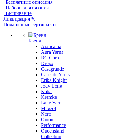
Бесплатные описания
Наборы для вязания
Вышивание
Ликвидация %
Подарочные сертификаты
Бренд
Araucania
Aura Yarns
BC Garn
Drops
Casagrande
Cascade Yarns
Erika Knight
Jody Long
Katia
Kremke
Lang Yarns
Mirasol
Noro
Onion
Performance
Queensland
Collection