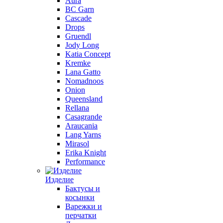
Aura
BC Garn
Cascade
Drops
Gruendl
Jody Long
Katia Concept
Kremke
Lana Gatto
Nomadnoos
Onion
Queensland
Rellana
Casagrande
Araucania
Lang Yarns
Mirasol
Erika Knight
Performance
Изделие
Бактусы и
косынки
Варежки и
перчатки