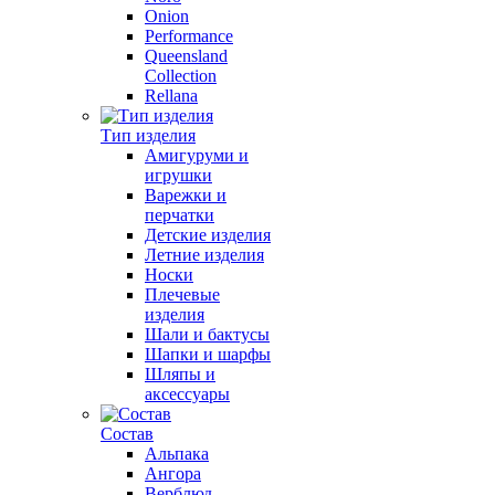
Onion
Performance
Queensland
Collection
Rellana
Тип изделия
Амигуруми и
игрушки
Варежки и
перчатки
Детские изделия
Летние изделия
Носки
Плечевые
изделия
Шали и бактусы
Шапки и шарфы
Шляпы и
аксессуары
Состав
Альпака
Ангора
Верблюд