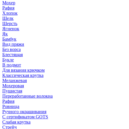
Мохер
Рафия
Хлопок
Шелк
Шерсть
Ягненок
Як
Бамбук
Вид пряжи
Без ворса
Блестящая
Букле
В подмот
Для вязания крючком
Классическая крутка
Меланжевая
Мохеровая
Пушистая
Переработанные волокна
Рафия
Ровница
Ручного окрашивания
С сертификатом GOTS
Слабая крутка
Стрейч