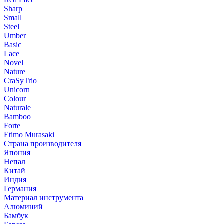
Sharp
Small
Steel
Umber
Basic
Lace
Novel
Nature
CraSyTrio
Unicorn
Colour
Naturale
Bamboo
Forte
Etimo Murasaki
Страна производителя
Япония
Непал
Китай
Индия
Германия
Материал инструмента
Алюминий
Бамбук