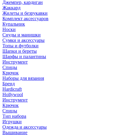
Джемпер, кардиган
Жаккард
Жилеты и безрукавки
Комплект аксессуаров
Купальник
Носки
Снуды и манишки
Сумки и аксессуары
Топы и футболки
Шапки и береты
Шарфы и палантины
Инструмент
Спицы
Крючок
Наборы для вязания
Бренд
Hardicraft
Hollywool
Инструмент
Крючок
Спицы
Тип набора
Игрушки
Одежда и аксессуары
Вышивание