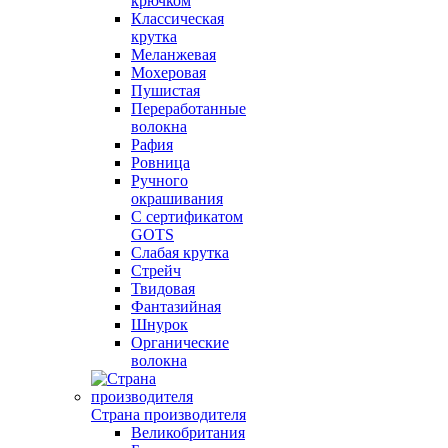
крючком
Классическая
крутка
Меланжевая
Мохеровая
Пушистая
Переработанные
волокна
Рафия
Ровница
Ручного
окрашивания
С сертификатом
GOTS
Слабая крутка
Стрейч
Твидовая
Фантазийная
Шнурок
Органические
волокна
Страна производителя
Великобритания