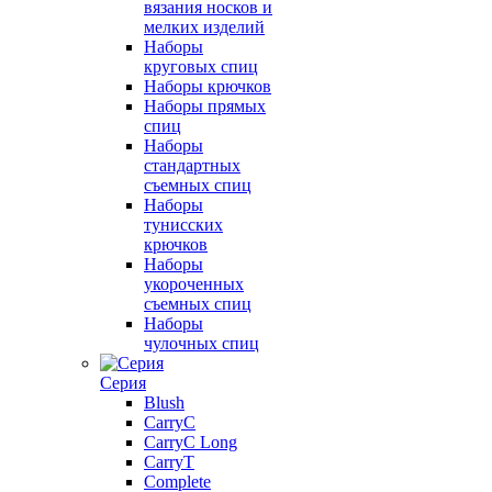
вязания носков и
мелких изделий
Наборы
круговых спиц
Наборы крючков
Наборы прямых
спиц
Наборы
стандартных
съемных спиц
Наборы
тунисских
крючков
Наборы
укороченных
съемных спиц
Наборы
чулочных спиц
Серия
Blush
CarryC
CarryC Long
CarryT
Complete