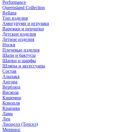
Performance
Queensland Collection
Rellana
Тип изделия
Амигуруми и игрушки
Варежки и перчатки
Детские изделия
Летние изделия
Носки
Плечевые изделия
Шали и бактусы
Шапки и шарфы
Шляпы и аксессуары
Состав
Альпака
Ангора
Верблюд
Вискоза
Кашемир
Конопля
Крапива
Лама
Лен
Лиоцелл (Тенсел)
Меринос