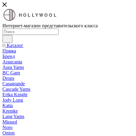
HOLLYWOOL
Интернет-магазин представительского класса
Каталог
Пряжа
Бренд
Araucania
Aura Yarns
BC Garn
Drops
Casagrande
Cascade Yarns
Erika Knight
Jody Long
Katia
Kremke
Lang Yarns
Mirasol
Noro
Onion