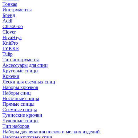
Тонкая
Инструменты
Бренд
Addi
ChiaoGoo
Clover
HiyaHiya
KnitPro
LYKKE
Tulip
Тип инструмента
Аксессуары для спиц
Круговые спицы
Крючки
Лески для съемных спиц
Наборы крючков
Наборы спиц
Носочные спицы
Прямые спицы
Съемные спицы
Тунисские крючки
Чулочные спицы
Тип наборов
Наборы для вязания носков и мелких изделий
Наборы круговых спиц