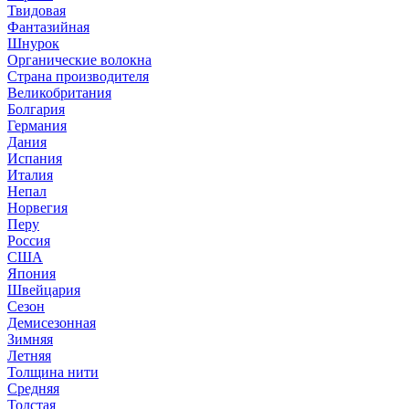
Твидовая
Фантазийная
Шнурок
Органические волокна
Страна производителя
Великобритания
Болгария
Германия
Дания
Испания
Италия
Непал
Норвегия
Перу
Россия
США
Япония
Швейцария
Сезон
Демисезонная
Зимняя
Летняя
Толщина нити
Средняя
Толстая