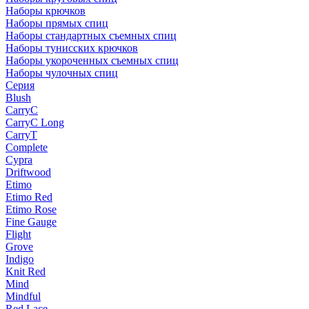
Наборы крючков
Наборы прямых спиц
Наборы стандартных съемных спиц
Наборы тунисских крючков
Наборы укороченных съемных спиц
Наборы чулочных спиц
Серия
Blush
CarryC
CarryC Long
CarryT
Complete
Cypra
Driftwood
Etimo
Etimo Red
Etimo Rose
Fine Gauge
Flight
Grove
Indigo
Knit Red
Mind
Mindful
Red Lace