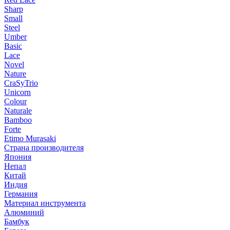
Sharp
Small
Steel
Umber
Basic
Lace
Novel
Nature
CraSyTrio
Unicorn
Colour
Naturale
Bamboo
Forte
Etimo Murasaki
Страна производителя
Япония
Непал
Китай
Индия
Германия
Материал инструмента
Алюминий
Бамбук