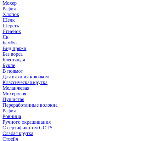
Мохер
Рафия
Хлопок
Шелк
Шерсть
Ягненок
Як
Бамбук
Вид пряжи
Без ворса
Блестящая
Букле
В подмот
Для вязания крючком
Классическая крутка
Меланжевая
Мохеровая
Пушистая
Переработанные волокна
Рафия
Ровница
Ручного окрашивания
С сертификатом GOTS
Слабая крутка
Стрейч