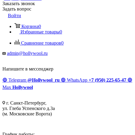
Заказать звонок
Задать вопрос
Войти
Корзина
0
Избранные товары
0
Сравнение товаров
0
admin@hollywool.ru
Напишите в мессенджер
🔵
Telegram
@Hollywool_ru
🟢
WhatsApp
+7 (950) 225-65-47
🟣
Max
Hollywool
г. Санкт-Петербург,
ул. Глеба Успенского д.3а
(м. Московские Ворота)
График работы: