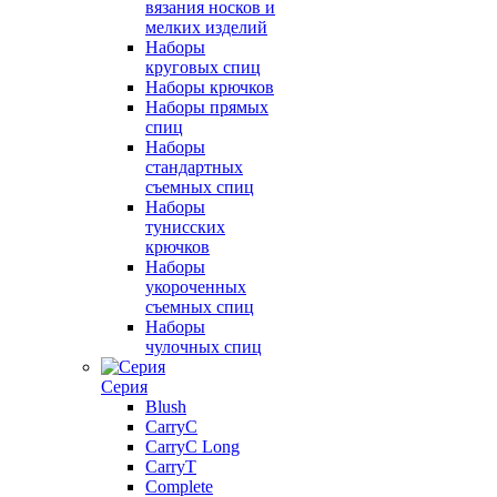
вязания носков и
мелких изделий
Наборы
круговых спиц
Наборы крючков
Наборы прямых
спиц
Наборы
стандартных
съемных спиц
Наборы
тунисских
крючков
Наборы
укороченных
съемных спиц
Наборы
чулочных спиц
Серия
Blush
CarryC
CarryC Long
CarryT
Complete