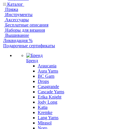
Каталог
Пряжа
Инструменты
Аксессуары
Бесплатные описания
Наборы для вязания
Вышивание
Ликвидация %
Подарочные сертификаты
Бренд
Araucania
Aura Yarns
BC Garn
Drops
Casagrande
Cascade Yarns
Erika Knight
Jody Long
Katia
Kremke
Lang Yarns
Mirasol
Noro