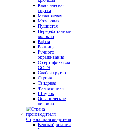
крючком
Классическая
крутка
Меланжевая
Мохеровая
Пушистая
Переработанные
волокна
Рафия
Ровница
Ручного
окрашивания
С сертификатом
GOTS
Слабая крутка
Стрейч
Твидовая
Фантазийная
Шнурок
Органические
волокна
Страна производителя
Великобритания