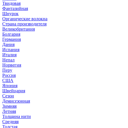
Твидовая
Фантазийная
Шнурок
Органические волокна
Страна производителя
Великобритания
Болгария
Германия
Дания
Испания
Италия
Непал
Норвегия
Перу
Россия
США
Япония
Швейцария
Сезон
Демисезонная
Зимняя
Летняя
Толщина нити
Средняя
Толстая