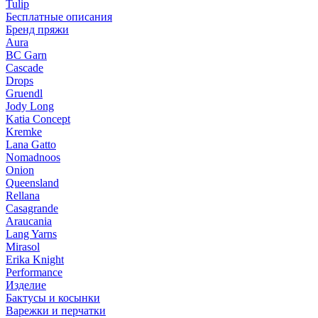
Tulip
Бесплатные описания
Бренд пряжи
Aura
BC Garn
Cascade
Drops
Gruendl
Jody Long
Katia Concept
Kremke
Lana Gatto
Nomadnoos
Onion
Queensland
Rellana
Casagrande
Araucania
Lang Yarns
Mirasol
Erika Knight
Performance
Изделие
Бактусы и косынки
Варежки и перчатки