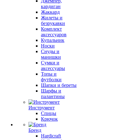
Джемпер,
кардиган
Жаккард
Жилеты и
безрукавки
Комплект
аксессуаров
Купальник
Носки
Снуды и
манишки
Сумки и
аксессуары
Топы и
футболки
Шапки и береты
Шарфы и
палантины
Инструмент
Спицы
Крючок
Бренд
Hardicraft