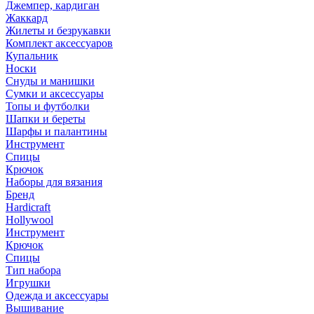
Джемпер, кардиган
Жаккард
Жилеты и безрукавки
Комплект аксессуаров
Купальник
Носки
Снуды и манишки
Сумки и аксессуары
Топы и футболки
Шапки и береты
Шарфы и палантины
Инструмент
Спицы
Крючок
Наборы для вязания
Бренд
Hardicraft
Hollywool
Инструмент
Крючок
Спицы
Тип набора
Игрушки
Одежда и аксессуары
Вышивание