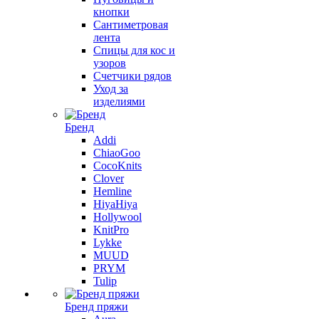
кнопки
Сантиметровая
лента
Спицы для кос и
узоров
Счетчики рядов
Уход за
изделиями
Бренд
Addi
ChiaoGoo
CocoKnits
Clover
Hemline
HiyaHiya
Hollywool
KnitPro
Lykke
MUUD
PRYM
Tulip
Бренд пряжи