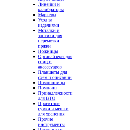
Линейки и
калибраторы
Маркеры
Уход за
изделиями
Моталки и
зонтики для
перемотки
пряжи
Ножницы
Органайзеры для
спиц и
аксессуаров
Планшеты для
схем и описаний
Помпонницы
Помпоны
Принадлежности
для ВТО
Проектные
сумки и мешки
для хранения
Прочие
инструменты
Пуговицы и