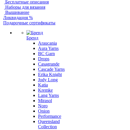
Бесплатные описания
Наборы для вязания
Вышивание
Ликвидация %
Подарочные сертификаты
Бренд
Araucania
Aura Yarns
BC Garn
Drops
Casagrande
Cascade Yarns
Erika Knight
Jody Long
Katia
Kremke
Lang Yarns
Mirasol
Noro
Onion
Performance
Queensland
Collection