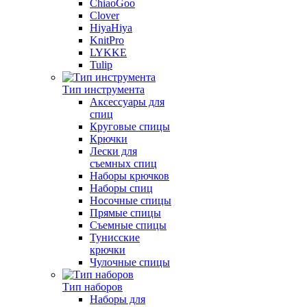
ChiaoGoo
Clover
HiyaHiya
KnitPro
LYKKE
Tulip
Тип инструмента
Аксессуары для
спиц
Круговые спицы
Крючки
Лески для
съемных спиц
Наборы крючков
Наборы спиц
Носочные спицы
Прямые спицы
Съемные спицы
Тунисские
крючки
Чулочные спицы
Тип наборов
Наборы для