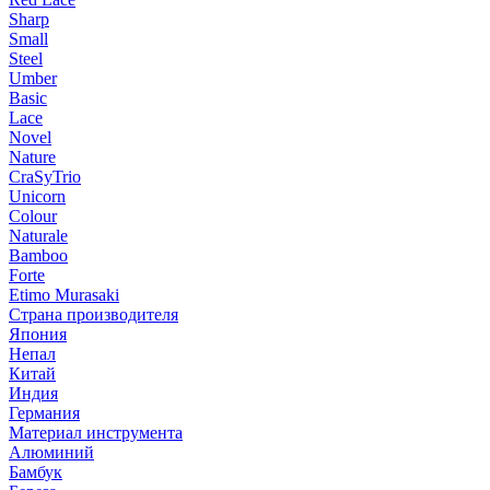
Sharp
Small
Steel
Umber
Basic
Lace
Novel
Nature
CraSyTrio
Unicorn
Colour
Naturale
Bamboo
Forte
Etimo Murasaki
Страна производителя
Япония
Непал
Китай
Индия
Германия
Материал инструмента
Алюминий
Бамбук