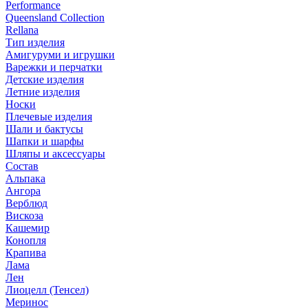
Performance
Queensland Collection
Rellana
Тип изделия
Амигуруми и игрушки
Варежки и перчатки
Детские изделия
Летние изделия
Носки
Плечевые изделия
Шали и бактусы
Шапки и шарфы
Шляпы и аксессуары
Состав
Альпака
Ангора
Верблюд
Вискоза
Кашемир
Конопля
Крапива
Лама
Лен
Лиоцелл (Тенсел)
Меринос