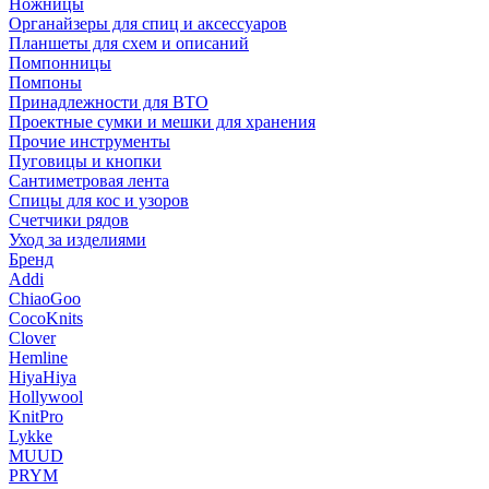
Ножницы
Органайзеры для спиц и аксессуаров
Планшеты для схем и описаний
Помпонницы
Помпоны
Принадлежности для ВТО
Проектные сумки и мешки для хранения
Прочие инструменты
Пуговицы и кнопки
Сантиметровая лента
Спицы для кос и узоров
Счетчики рядов
Уход за изделиями
Бренд
Addi
ChiaoGoo
CocoKnits
Clover
Hemline
HiyaHiya
Hollywool
KnitPro
Lykke
MUUD
PRYM