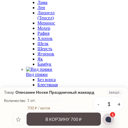
Лама
Лен
Лиоцелл
(Тенсел)
Меринос
Мохер
Рафия
Хлопок
Шелк
Шерсть
Ягненок
Як
Бамбук
Вид пряжи
Без ворса
Блестящая
Букле
Описание Носки Праздничный жаккард
Товар
164 шт.
В подмот
Для вязания
Количество
1 шт.
-
+
1
крючком
700 ₽ / моток
Классическая
1
крутка
☆
В КОРЗИНУ
700 ₽
Меланжевая
Мохеровая