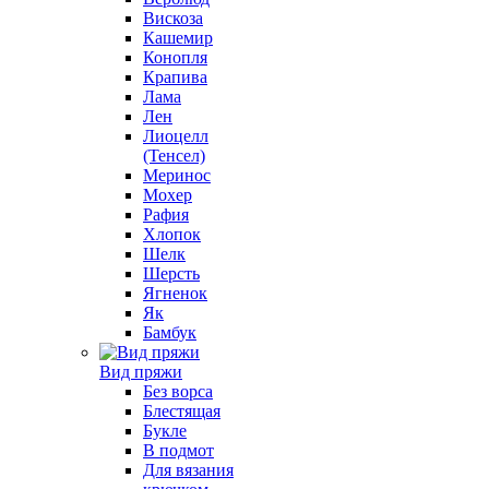
Вискоза
Кашемир
Конопля
Крапива
Лама
Лен
Лиоцелл
(Тенсел)
Меринос
Мохер
Рафия
Хлопок
Шелк
Шерсть
Ягненок
Як
Бамбук
Вид пряжи
Без ворса
Блестящая
Букле
В подмот
Для вязания