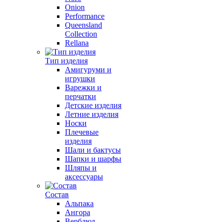
Onion
Performance
Queensland
Collection
Rellana
Тип изделия
Амигуруми и
игрушки
Варежки и
перчатки
Детские изделия
Летние изделия
Носки
Плечевые
изделия
Шали и бактусы
Шапки и шарфы
Шляпы и
аксессуары
Состав
Альпака
Ангора
Верблюд