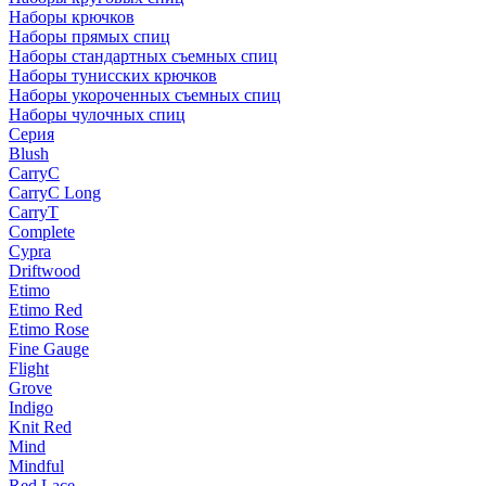
Наборы крючков
Наборы прямых спиц
Наборы стандартных съемных спиц
Наборы тунисских крючков
Наборы укороченных съемных спиц
Наборы чулочных спиц
Серия
Blush
CarryC
CarryC Long
CarryT
Complete
Cypra
Driftwood
Etimo
Etimo Red
Etimo Rose
Fine Gauge
Flight
Grove
Indigo
Knit Red
Mind
Mindful
Red Lace