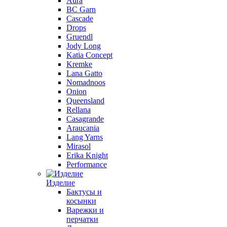
Aura
BC Garn
Cascade
Drops
Gruendl
Jody Long
Katia Concept
Kremke
Lana Gatto
Nomadnoos
Onion
Queensland
Rellana
Casagrande
Araucania
Lang Yarns
Mirasol
Erika Knight
Performance
Изделие
Бактусы и
косынки
Варежки и
перчатки