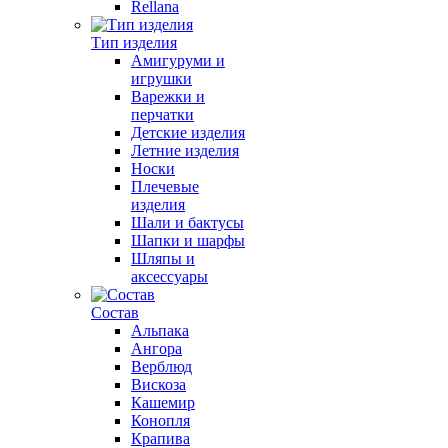
Rellana
Тип изделия
Амигуруми и
игрушки
Варежки и
перчатки
Детские изделия
Летние изделия
Носки
Плечевые
изделия
Шали и бактусы
Шапки и шарфы
Шляпы и
аксессуары
Состав
Альпака
Ангора
Верблюд
Вискоза
Кашемир
Конопля
Крапива