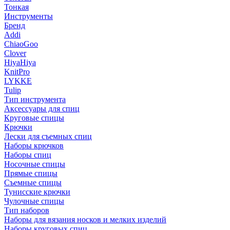
Тонкая
Инструменты
Бренд
Addi
ChiaoGoo
Clover
HiyaHiya
KnitPro
LYKKE
Tulip
Тип инструмента
Аксессуары для спиц
Круговые спицы
Крючки
Лески для съемных спиц
Наборы крючков
Наборы спиц
Носочные спицы
Прямые спицы
Съемные спицы
Тунисские крючки
Чулочные спицы
Тип наборов
Наборы для вязания носков и мелких изделий
Наборы круговых спиц