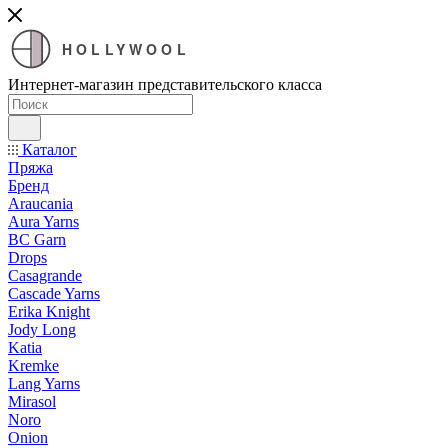
HOLLYWOOL
Интернет-магазин представительского класса
Каталог
Пряжа
Бренд
Araucania
Aura Yarns
BC Garn
Drops
Casagrande
Cascade Yarns
Erika Knight
Jody Long
Katia
Kremke
Lang Yarns
Mirasol
Noro
Onion