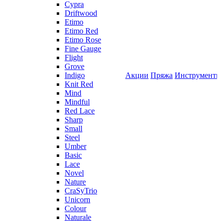
Cypra
Driftwood
Etimo
Etimo Red
Etimo Rose
Fine Gauge
Flight
Grove
Indigo
Акции
Пряжа
Инструмент
Knit Red
Mind
Mindful
Red Lace
Sharp
Small
Steel
Umber
Basic
Lace
Novel
Nature
CraSyTrio
Unicorn
Colour
Naturale