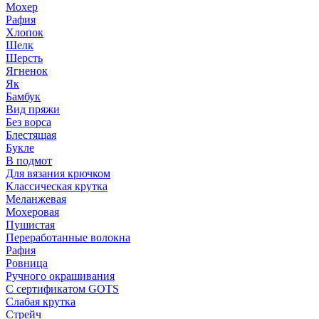
Мохер
Рафия
Хлопок
Шелк
Шерсть
Ягненок
Як
Бамбук
Вид пряжи
Без ворса
Блестящая
Букле
В подмот
Для вязания крючком
Классическая крутка
Меланжевая
Мохеровая
Пушистая
Переработанные волокна
Рафия
Ровница
Ручного окрашивания
С сертификатом GOTS
Слабая крутка
Стрейч