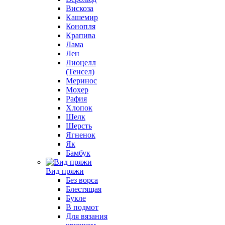
Вискоза
Кашемир
Конопля
Крапива
Лама
Лен
Лиоцелл
(Тенсел)
Меринос
Мохер
Рафия
Хлопок
Шелк
Шерсть
Ягненок
Як
Бамбук
Вид пряжи
Без ворса
Блестящая
Букле
В подмот
Для вязания