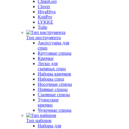
ChiaoGoo
Clover
HiyaHiya
KnitPro
LYKKE
Tulip
Тип инструмента
Аксессуары для
спиц
Круговые спицы
Крючки
Лески для
съемных спиц
Наборы крючков
Наборы спиц
Носочные спицы
Прямые спицы
Съемные спицы
Тунисские
крючки
Чулочные спицы
Тип наборов
Наборы для