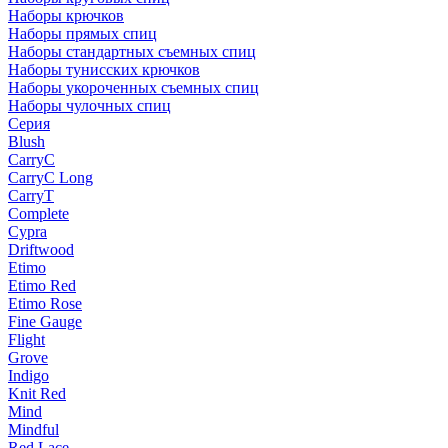
Наборы крючков
Наборы прямых спиц
Наборы стандартных съемных спиц
Наборы тунисских крючков
Наборы укороченных съемных спиц
Наборы чулочных спиц
Серия
Blush
CarryC
CarryC Long
CarryT
Complete
Cypra
Driftwood
Etimo
Etimo Red
Etimo Rose
Fine Gauge
Flight
Grove
Indigo
Knit Red
Mind
Mindful
Red Lace