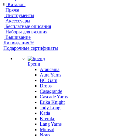
Каталог
Пряжа
Инструменты
Аксессуары
Бесплатные описания
Наборы для вязания
Вышивание
Ликвидация %
Подарочные сертификаты
Бренд
Araucania
Aura Yarns
BC Garn
Drops
Casagrande
Cascade Yarns
Erika Knight
Jody Long
Katia
Kremke
Lang Yarns
Mirasol
Noro