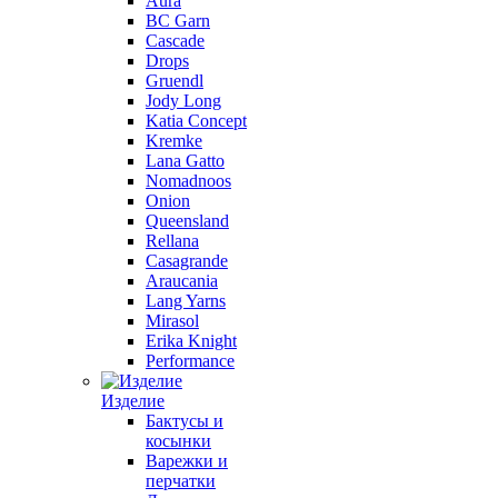
Aura
BC Garn
Cascade
Drops
Gruendl
Jody Long
Katia Concept
Kremke
Lana Gatto
Nomadnoos
Onion
Queensland
Rellana
Casagrande
Araucania
Lang Yarns
Mirasol
Erika Knight
Performance
Изделие
Бактусы и
косынки
Варежки и
перчатки