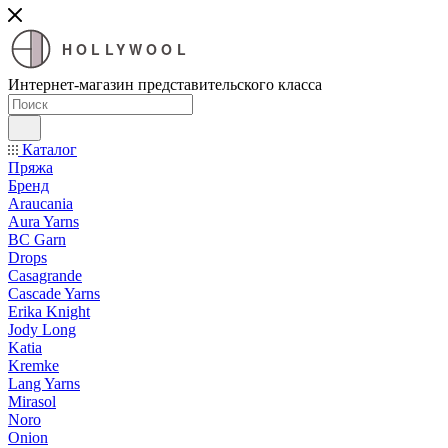
HOLLYWOOL
Интернет-магазин представительского класса
Каталог
Пряжа
Бренд
Araucania
Aura Yarns
BC Garn
Drops
Casagrande
Cascade Yarns
Erika Knight
Jody Long
Katia
Kremke
Lang Yarns
Mirasol
Noro
Onion