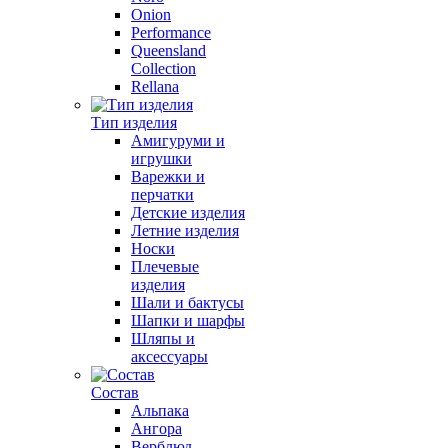
Onion
Performance
Queensland
Collection
Rellana
Тип изделия
Амигуруми и
игрушки
Варежки и
перчатки
Детские изделия
Летние изделия
Носки
Плечевые
изделия
Шали и бактусы
Шапки и шарфы
Шляпы и
аксессуары
Состав
Альпака
Ангора
Верблюд