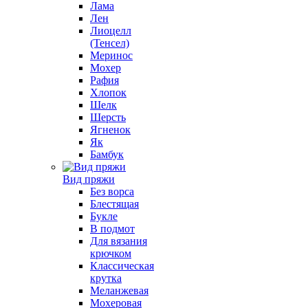
Лама
Лен
Лиоцелл
(Тенсел)
Меринос
Мохер
Рафия
Хлопок
Шелк
Шерсть
Ягненок
Як
Бамбук
Вид пряжи
Без ворса
Блестящая
Букле
В подмот
Для вязания
крючком
Классическая
крутка
Меланжевая
Мохеровая