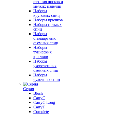
вязания носков и
мелких изделий
Наборы
круговых спиц
Наборы крючков
Наборы прямых
спиц
Наборы
стандартных
съемных спиц
Наборы
тунисских
крючков
Наборы
укороченных
съемных спиц
Наборы
чулочных спиц
Серия
Blush
CarryC
CarryC Long
CarryT
Complete