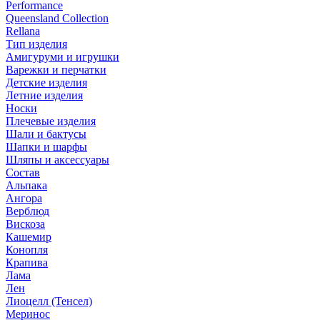
Performance
Queensland Collection
Rellana
Тип изделия
Амигуруми и игрушки
Варежки и перчатки
Детские изделия
Летние изделия
Носки
Плечевые изделия
Шали и бактусы
Шапки и шарфы
Шляпы и аксессуары
Состав
Альпака
Ангора
Верблюд
Вискоза
Кашемир
Конопля
Крапива
Лама
Лен
Лиоцелл (Тенсел)
Меринос