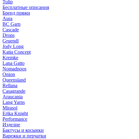
Tulip
Бесплатные описания
Бренд пряжи
Aura
BC Garn
Cascade
Drops
Gruendl
Jody Long
Katia Concept
Kremke
Lana Gatto
Nomadnoos
Onion
Queensland
Rellana
Casagrande
Araucania
Lang Yarns
Mirasol
Erika Knight
Performance
Изделие
Бактусы и косынки
Варежки и перчатки