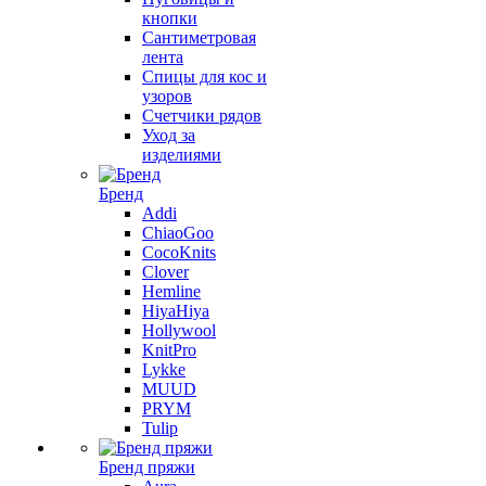
кнопки
Сантиметровая
лента
Спицы для кос и
узоров
Счетчики рядов
Уход за
изделиями
Бренд
Addi
ChiaoGoo
CocoKnits
Clover
Hemline
HiyaHiya
Hollywool
KnitPro
Lykke
MUUD
PRYM
Tulip
Бренд пряжи