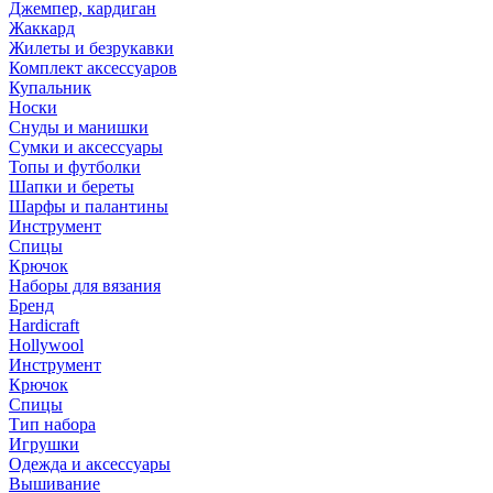
Джемпер, кардиган
Жаккард
Жилеты и безрукавки
Комплект аксессуаров
Купальник
Носки
Снуды и манишки
Сумки и аксессуары
Топы и футболки
Шапки и береты
Шарфы и палантины
Инструмент
Спицы
Крючок
Наборы для вязания
Бренд
Hardicraft
Hollywool
Инструмент
Крючок
Спицы
Тип набора
Игрушки
Одежда и аксессуары
Вышивание