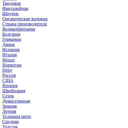
Твидовая
Фантазийная
Шнурок
Органические волокна
Страна производителя
Великобритания
Болгария
Германия
Дания
Испания
Италия
Непал
Норвегия
Перу
Россия
США
Япония
Швейцария
Сезон
Демисезонная
Зимняя
Летняя
Толщина нити
Средняя
Толстая