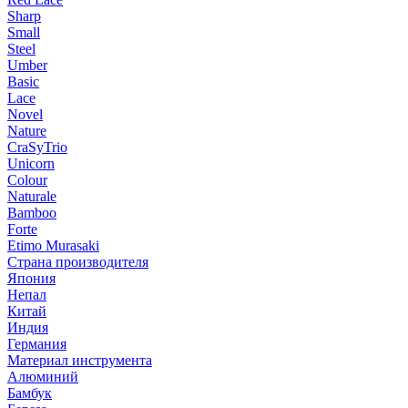
Sharp
Small
Steel
Umber
Basic
Lace
Novel
Nature
CraSyTrio
Unicorn
Colour
Naturale
Bamboo
Forte
Etimo Murasaki
Страна производителя
Япония
Непал
Китай
Индия
Германия
Материал инструмента
Алюминий
Бамбук