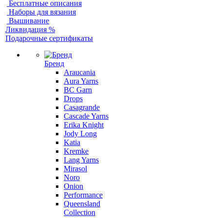
Бесплатные описания
Наборы для вязания
Вышивание
Ликвидация %
Подарочные сертификаты
Бренд
Araucania
Aura Yarns
BC Garn
Drops
Casagrande
Cascade Yarns
Erika Knight
Jody Long
Katia
Kremke
Lang Yarns
Mirasol
Noro
Onion
Performance
Queensland
Collection