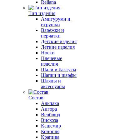
Rellana
Тип изделия
Амигуруми и
игрушки
Варежки и
перчатки
Детские изделия
Летние изделия
Носки
Плечевые
изделия
Шали и бактусы
Шапки и шарфы
Шляпы и
аксессуары
Состав
Альпака
Ангора
Верблюд
Вискоза
Кашемир
Конопля
Крапива