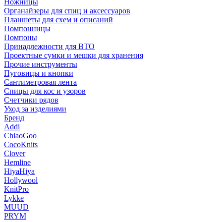
Ножницы
Органайзеры для спиц и аксессуаров
Планшеты для схем и описаний
Помпонницы
Помпоны
Принадлежности для ВТО
Проектные сумки и мешки для хранения
Прочие инструменты
Пуговицы и кнопки
Сантиметровая лента
Спицы для кос и узоров
Счетчики рядов
Уход за изделиями
Бренд
Addi
ChiaoGoo
CocoKnits
Clover
Hemline
HiyaHiya
Hollywool
KnitPro
Lykke
MUUD
PRYM