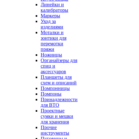
Линейки и
калибраторы
Маркеры
Уход за
изделиями
Моталки и
зонтики для
перемотки
пряжи
Ножницы
Органайзеры для
спиц и
аксессуаров
Планшеты для
схем и описаний
Помпонницы
Помпоны
Принадлежности
для ВТО
Проектные
сумки и мешки
для хранения
Прочие
инструменты
Пуговицы и