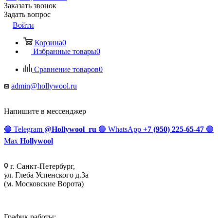
Заказать звонок
Задать вопрос
Войти
Корзина
0
Избранные товары
0
Сравнение товаров
0
admin@hollywool.ru
Напишите в мессенджер
🔵
Telegram
@Hollywool_ru
🟢
WhatsApp
+7 (950) 225-65-47
🟣
Max
Hollywool
г. Санкт-Петербург,
ул. Глеба Успенского д.3а
(м. Московские Ворота)
График работы: