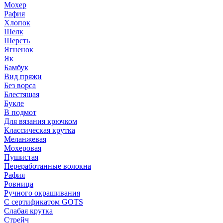
Мохер
Рафия
Хлопок
Шелк
Шерсть
Ягненок
Як
Бамбук
Вид пряжи
Без ворса
Блестящая
Букле
В подмот
Для вязания крючком
Классическая крутка
Меланжевая
Мохеровая
Пушистая
Переработанные волокна
Рафия
Ровница
Ручного окрашивания
С сертификатом GOTS
Слабая крутка
Стрейч