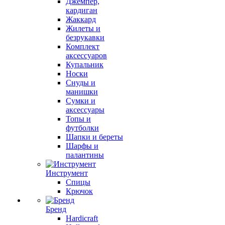
Джемпер,
кардиган
Жаккард
Жилеты и
безрукавки
Комплект
аксессуаров
Купальник
Носки
Снуды и
манишки
Сумки и
аксессуары
Топы и
футболки
Шапки и береты
Шарфы и
палантины
Инструмент
Спицы
Крючок
Бренд
Hardicraft