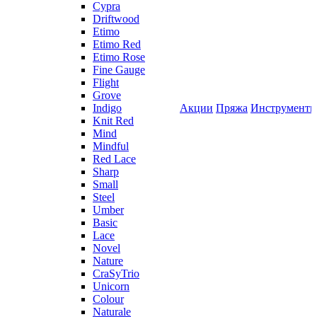
Cypra
Driftwood
Etimo
Etimo Red
Etimo Rose
Fine Gauge
Flight
Grove
Indigo
Акции
Пряжа
Инструмент
Knit Red
Mind
Mindful
Red Lace
Sharp
Small
Steel
Umber
Basic
Lace
Novel
Nature
CraSyTrio
Unicorn
Colour
Naturale