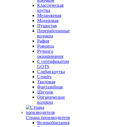
крючком
Классическая
крутка
Меланжевая
Мохеровая
Пушистая
Переработанные
волокна
Рафия
Ровница
Ручного
окрашивания
С сертификатом
GOTS
Слабая крутка
Стрейч
Твидовая
Фантазийная
Шнурок
Органические
волокна
Страна производителя
Великобритания