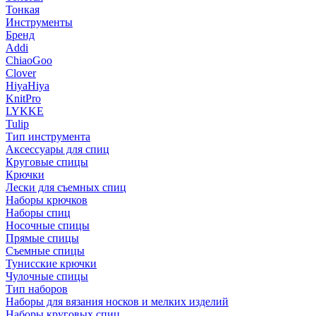
Тонкая
Инструменты
Бренд
Addi
ChiaoGoo
Clover
HiyaHiya
KnitPro
LYKKE
Tulip
Тип инструмента
Аксессуары для спиц
Круговые спицы
Крючки
Лески для съемных спиц
Наборы крючков
Наборы спиц
Носочные спицы
Прямые спицы
Съемные спицы
Тунисские крючки
Чулочные спицы
Тип наборов
Наборы для вязания носков и мелких изделий
Наборы круговых спиц