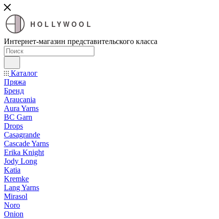
HOLLYWOOL
Интернет-магазин представительского класса
Каталог
Пряжа
Бренд
Araucania
Aura Yarns
BC Garn
Drops
Casagrande
Cascade Yarns
Erika Knight
Jody Long
Katia
Kremke
Lang Yarns
Mirasol
Noro
Onion