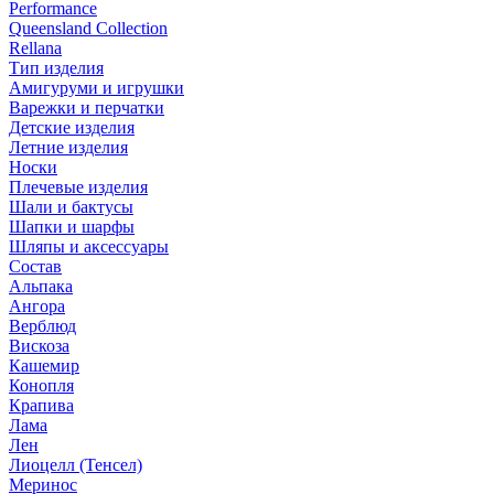
Performance
Queensland Collection
Rellana
Тип изделия
Амигуруми и игрушки
Варежки и перчатки
Детские изделия
Летние изделия
Носки
Плечевые изделия
Шали и бактусы
Шапки и шарфы
Шляпы и аксессуары
Состав
Альпака
Ангора
Верблюд
Вискоза
Кашемир
Конопля
Крапива
Лама
Лен
Лиоцелл (Тенсел)
Меринос