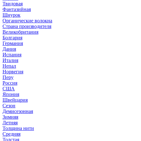
Твидовая
Фантазийная
Шнурок
Органические волокна
Страна производителя
Великобритания
Болгария
Германия
Дания
Испания
Италия
Непал
Норвегия
Перу
Россия
США
Япония
Швейцария
Сезон
Демисезонная
Зимняя
Летняя
Толщина нити
Средняя
Толстая