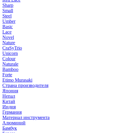
Sharp
Small
Steel
Umber
Basic
Lace
Novel
Nature
CraSyTrio
Unicorn
Colour
Naturale
Bamboo
Forte
Etimo Murasaki
Страна производителя
Япония
Непал
Китай
Индия
Германия
Материал инструмента
Алюминий
Бамбук