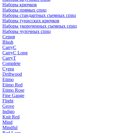
Наборы крючков
Наборы прямых спиц
Наборы стандартных съемных спиц
Наборы тунисских крючков
Наборы укороченных съемных спиц
Наборы чулочных спиц
Серия
Blush
CarryC
CarryC Long
CarryT
Complete
Cypra
Driftwood
Etimo
Etimo Red
Etimo Rose
Fine Gauge
Flight
Grove
Indigo
Knit Red
Mind
Mindful
Red Lace