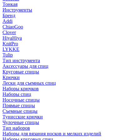
Тонкая
Инструменты
Бренд
Addi
ChiaoGoo
Clover
HiyaHiya
KnitPro
LYKKE
Tulip
Тип инструмента
Аксессуары для спиц
Круговые спицы
Крючки
Лески для съемных спиц
Наборы крючков
Наборы спиц
Носочные спицы
Прямые спицы
Съемные спицы
Тунисские крючки
Чулочные спицы
Тип наборов
Наборы для вязания носков и мелких изделий
Наборы круговых спиц