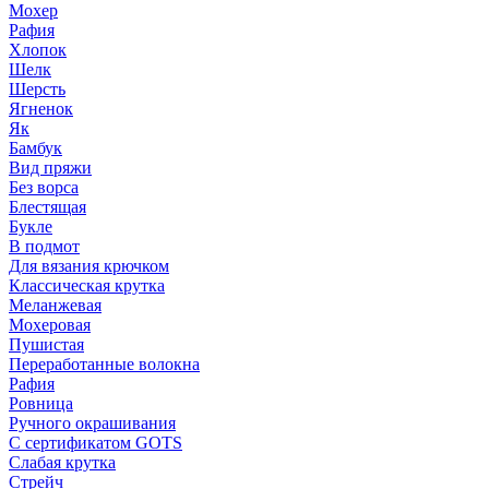
Мохер
Рафия
Хлопок
Шелк
Шерсть
Ягненок
Як
Бамбук
Вид пряжи
Без ворса
Блестящая
Букле
В подмот
Для вязания крючком
Классическая крутка
Меланжевая
Мохеровая
Пушистая
Переработанные волокна
Рафия
Ровница
Ручного окрашивания
С сертификатом GOTS
Слабая крутка
Стрейч