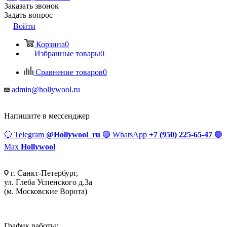
Заказать звонок
Задать вопрос
Войти
Корзина
0
Избранные товары
0
Сравнение товаров
0
admin@hollywool.ru
Напишите в мессенджер
🔵
Telegram
@Hollywool_ru
🟢
WhatsApp
+7 (950) 225-65-47
🟣
Max
Hollywool
г. Санкт-Петербург,
ул. Глеба Успенского д.3а
(м. Московские Ворота)
График работы: