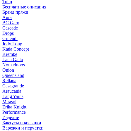
Tulip
Бесплатные описания
Бренд пряжи
Aura
BC Garn
Cascade
Drops
Gruendl
Jody Long
Katia Concept
Kremke
Lana Gatto
Nomadnoos
Onion
Queensland
Rellana
Casagrande
Araucania
Lang Yarns
Mirasol
Erika Knight
Performance
Изделие
Бактусы и косынки
Варежки и перчатки