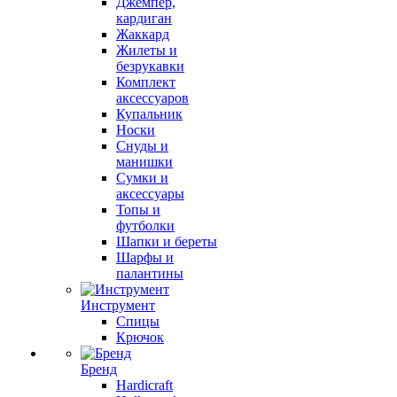
Джемпер,
кардиган
Жаккард
Жилеты и
безрукавки
Комплект
аксессуаров
Купальник
Носки
Снуды и
манишки
Сумки и
аксессуары
Топы и
футболки
Шапки и береты
Шарфы и
палантины
Инструмент
Спицы
Крючок
Бренд
Hardicraft