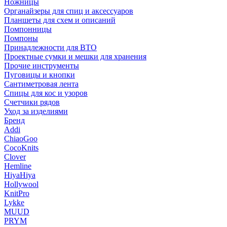
Ножницы
Органайзеры для спиц и аксессуаров
Планшеты для схем и описаний
Помпонницы
Помпоны
Принадлежности для ВТО
Проектные сумки и мешки для хранения
Прочие инструменты
Пуговицы и кнопки
Сантиметровая лента
Спицы для кос и узоров
Счетчики рядов
Уход за изделиями
Бренд
Addi
ChiaoGoo
CocoKnits
Clover
Hemline
HiyaHiya
Hollywool
KnitPro
Lykke
MUUD
PRYM