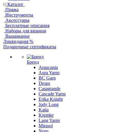
Каталог
Пряжа
Инструменты
Аксессуары
Бесплатные описания
Наборы для вязания
Вышивание
Ликвидация %
Подарочные сертификаты
Бренд
Araucania
Aura Yarns
BC Garn
Drops
Casagrande
Cascade Yarns
Erika Knight
Jody Long
Katia
Kremke
Lang Yarns
Mirasol
Noro