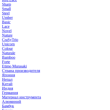
Sharp
Small
Steel
Umber
Basic
Lace
Novel
Nature
CraSyTrio
Unicorn
Colour
Naturale
Bamboo
Forte
Etimo Murasaki
Страна производителя
Япония
Непал
Китай
Индия
Германия
Материал инструмента
Алюминий
Бамбук