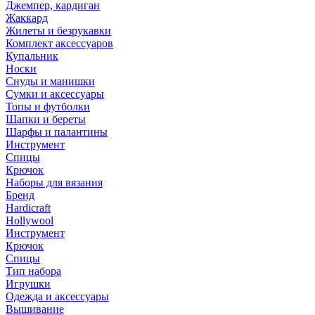
Джемпер, кардиган
Жаккард
Жилеты и безрукавки
Комплект аксессуаров
Купальник
Носки
Снуды и манишки
Сумки и аксессуары
Топы и футболки
Шапки и береты
Шарфы и палантины
Инструмент
Спицы
Крючок
Наборы для вязания
Бренд
Hardicraft
Hollywool
Инструмент
Крючок
Спицы
Тип набора
Игрушки
Одежда и аксессуары
Вышивание