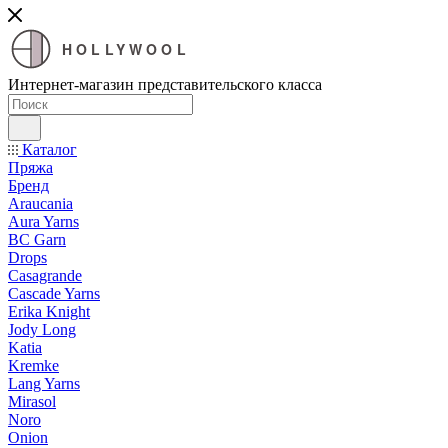
HOLLYWOOL
Интернет-магазин представительского класса
Каталог
Пряжа
Бренд
Araucania
Aura Yarns
BC Garn
Drops
Casagrande
Cascade Yarns
Erika Knight
Jody Long
Katia
Kremke
Lang Yarns
Mirasol
Noro
Onion