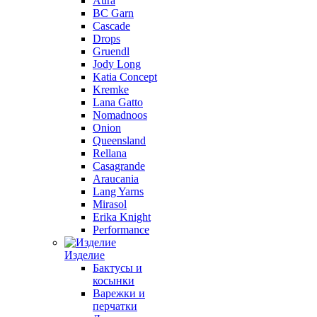
Aura
BC Garn
Cascade
Drops
Gruendl
Jody Long
Katia Concept
Kremke
Lana Gatto
Nomadnoos
Onion
Queensland
Rellana
Casagrande
Araucania
Lang Yarns
Mirasol
Erika Knight
Performance
Изделие
Бактусы и
косынки
Варежки и
перчатки