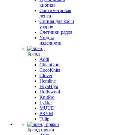
кнопки
Сантиметровая
лента
Спицы для кос и
узоров
Счетчики рядов
Уход за
изделиями
Бренд
Addi
ChiaoGoo
CocoKnits
Clover
Hemline
HiyaHiya
Hollywool
KnitPro
Lykke
MUUD
PRYM
Tulip
Бренд пряжи