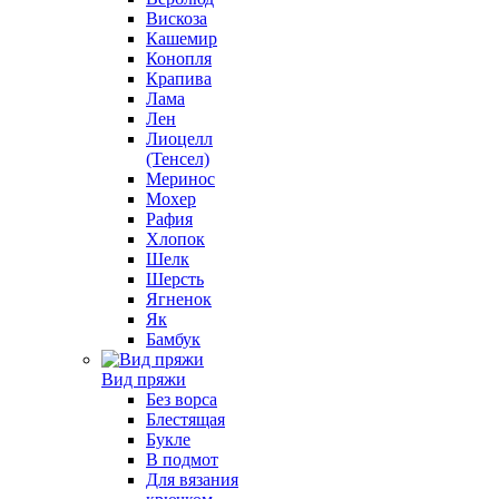
Вискоза
Кашемир
Конопля
Крапива
Лама
Лен
Лиоцелл
(Тенсел)
Меринос
Мохер
Рафия
Хлопок
Шелк
Шерсть
Ягненок
Як
Бамбук
Вид пряжи
Без ворса
Блестящая
Букле
В подмот
Для вязания