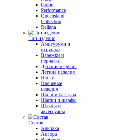
Onion
Performance
Queensland
Collection
Rellana
Тип изделия
Амигуруми и
игрушки
Варежки и
перчатки
Детские изделия
Летние изделия
Носки
Плечевые
изделия
Шали и бактусы
Шапки и шарфы
Шляпы и
аксессуары
Состав
Альпака
Ангора
Верблюд