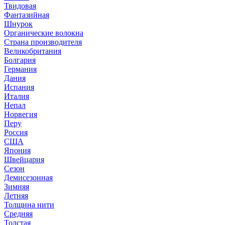
Твидовая
Фантазийная
Шнурок
Органические волокна
Страна производителя
Великобритания
Болгария
Германия
Дания
Испания
Италия
Непал
Норвегия
Перу
Россия
США
Япония
Швейцария
Сезон
Демисезонная
Зимняя
Летняя
Толщина нити
Средняя
Толстая