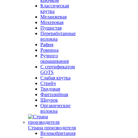
крючком
Классическая
крутка
Меланжевая
Мохеровая
Пушистая
Переработанные
волокна
Рафия
Ровница
Ручного
окрашивания
С сертификатом
GOTS
Слабая крутка
Стрейч
Твидовая
Фантазийная
Шнурок
Органические
волокна
Страна производителя
Великобритания