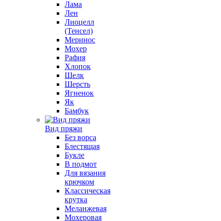
Лама
Лен
Лиоцелл
(Тенсел)
Меринос
Мохер
Рафия
Хлопок
Шелк
Шерсть
Ягненок
Як
Бамбук
Вид пряжи
Без ворса
Блестящая
Букле
В подмот
Для вязания
крючком
Классическая
крутка
Меланжевая
Мохеровая