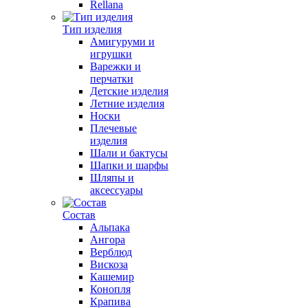
Rellana
Тип изделия
Амигуруми и
игрушки
Варежки и
перчатки
Детские изделия
Летние изделия
Носки
Плечевые
изделия
Шали и бактусы
Шапки и шарфы
Шляпы и
аксессуары
Состав
Альпака
Ангора
Верблюд
Вискоза
Кашемир
Конопля
Крапива