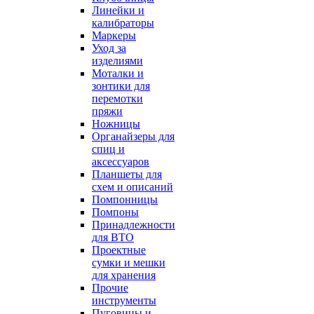
Линейки и
калибраторы
Маркеры
Уход за
изделиями
Моталки и
зонтики для
перемотки
пряжи
Ножницы
Органайзеры для
спиц и
аксессуаров
Планшеты для
схем и описаний
Помпонницы
Помпоны
Принадлежности
для ВТО
Проектные
сумки и мешки
для хранения
Прочие
инструменты
Пуговицы и