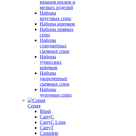
вязания носков и
мелких изделий
Наборы
круговых спиц
Наборы крючков
Наборы прямых
спиц
Наборы
стандартных
съемных спиц
Наборы
тунисских
крючков
Наборы
укороченных
съемных спиц
Наборы
чулочных спиц
Серия
Blush
CarryC
CarryC Long
CarryT
Complete