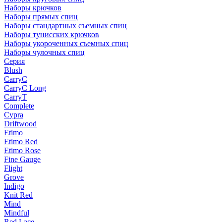
Наборы крючков
Наборы прямых спиц
Наборы стандартных съемных спиц
Наборы тунисских крючков
Наборы укороченных съемных спиц
Наборы чулочных спиц
Серия
Blush
CarryC
CarryC Long
CarryT
Complete
Cypra
Driftwood
Etimo
Etimo Red
Etimo Rose
Fine Gauge
Flight
Grove
Indigo
Knit Red
Mind
Mindful
Red Lace