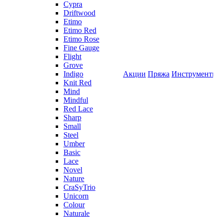
Cypra
Driftwood
Etimo
Etimo Red
Etimo Rose
Fine Gauge
Flight
Grove
Indigo
Акции
Пряжа
Инструмент
Knit Red
Mind
Mindful
Red Lace
Sharp
Small
Steel
Umber
Basic
Lace
Novel
Nature
CraSyTrio
Unicorn
Colour
Naturale