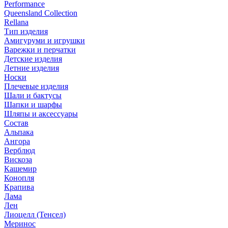
Performance
Queensland Collection
Rellana
Тип изделия
Амигуруми и игрушки
Варежки и перчатки
Детские изделия
Летние изделия
Носки
Плечевые изделия
Шали и бактусы
Шапки и шарфы
Шляпы и аксессуары
Состав
Альпака
Ангора
Верблюд
Вискоза
Кашемир
Конопля
Крапива
Лама
Лен
Лиоцелл (Тенсел)
Меринос