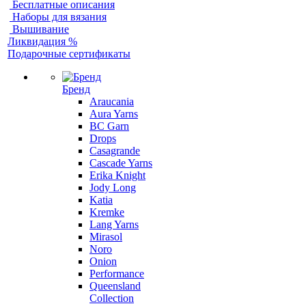
Бесплатные описания
Наборы для вязания
Вышивание
Ликвидация %
Подарочные сертификаты
Бренд
Araucania
Aura Yarns
BC Garn
Drops
Casagrande
Cascade Yarns
Erika Knight
Jody Long
Katia
Kremke
Lang Yarns
Mirasol
Noro
Onion
Performance
Queensland
Collection