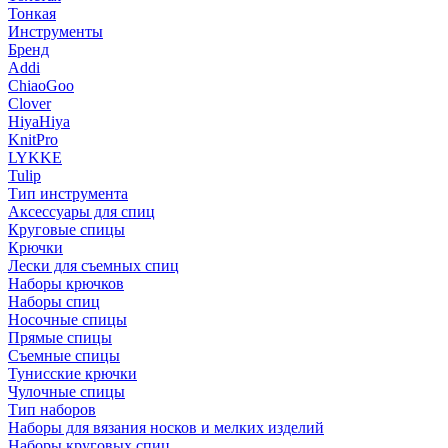
Тонкая
Инструменты
Бренд
Addi
ChiaoGoo
Clover
HiyaHiya
KnitPro
LYKKE
Tulip
Тип инструмента
Аксессуары для спиц
Круговые спицы
Крючки
Лески для съемных спиц
Наборы крючков
Наборы спиц
Носочные спицы
Прямые спицы
Съемные спицы
Тунисские крючки
Чулочные спицы
Тип наборов
Наборы для вязания носков и мелких изделий
Наборы круговых спиц