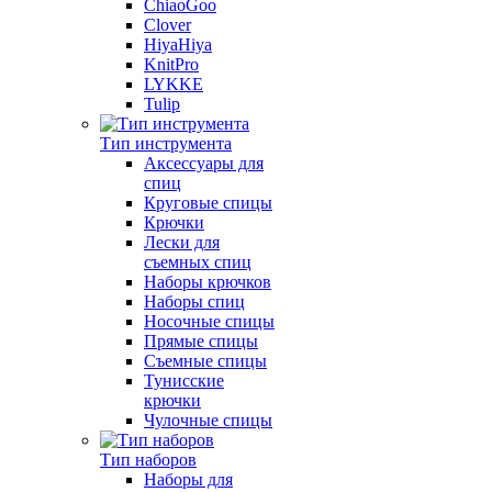
ChiaoGoo
Clover
HiyaHiya
KnitPro
LYKKE
Tulip
Тип инструмента
Аксессуары для
спиц
Круговые спицы
Крючки
Лески для
съемных спиц
Наборы крючков
Наборы спиц
Носочные спицы
Прямые спицы
Съемные спицы
Тунисские
крючки
Чулочные спицы
Тип наборов
Наборы для