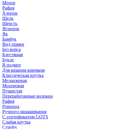
Мохер
Рафия
Хлопок
Шелк
Шерсть
Ягненок
Як
Бамбук
Вид пряжи
Без ворса
Блестящая
Букле
В подмот
Для вязания крючком
Классическая крутка
Меланжевая
Мохеровая
Пушистая
Переработанные волокна
Рафия
Ровница
Ручного окрашивания
С сертификатом GOTS
Слабая крутка
Стрейч