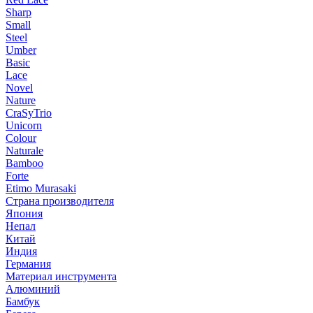
Sharp
Small
Steel
Umber
Basic
Lace
Novel
Nature
CraSyTrio
Unicorn
Colour
Naturale
Bamboo
Forte
Etimo Murasaki
Страна производителя
Япония
Непал
Китай
Индия
Германия
Материал инструмента
Алюминий
Бамбук