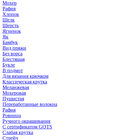
Мохер
Рафия
Хлопок
Шелк
Шерсть
Ягненок
Як
Бамбук
Вид пряжи
Без ворса
Блестящая
Букле
В подмот
Для вязания крючком
Классическая крутка
Меланжевая
Мохеровая
Пушистая
Переработанные волокна
Рафия
Ровница
Ручного окрашивания
С сертификатом GOTS
Слабая крутка
Стрейч