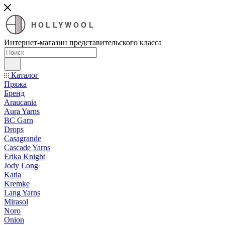
HOLLYWOOL
Интернет-магазин представительского класса
Каталог
Пряжа
Бренд
Araucania
Aura Yarns
BC Garn
Drops
Casagrande
Cascade Yarns
Erika Knight
Jody Long
Katia
Kremke
Lang Yarns
Mirasol
Noro
Onion