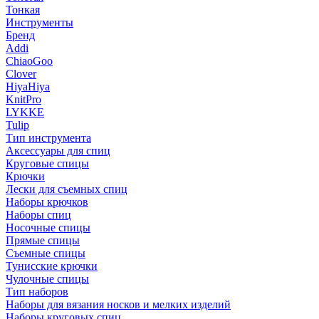
Тонкая
Инструменты
Бренд
Addi
ChiaoGoo
Clover
HiyaHiya
KnitPro
LYKKE
Tulip
Тип инструмента
Аксессуары для спиц
Круговые спицы
Крючки
Лески для съемных спиц
Наборы крючков
Наборы спиц
Носочные спицы
Прямые спицы
Съемные спицы
Тунисские крючки
Чулочные спицы
Тип наборов
Наборы для вязания носков и мелких изделий
Наборы круговых спиц