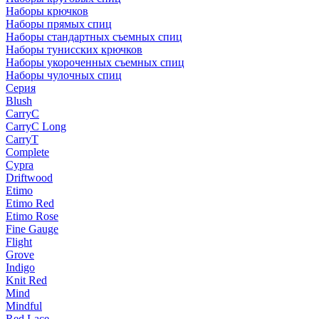
Наборы крючков
Наборы прямых спиц
Наборы стандартных съемных спиц
Наборы тунисских крючков
Наборы укороченных съемных спиц
Наборы чулочных спиц
Серия
Blush
CarryC
CarryC Long
CarryT
Complete
Cypra
Driftwood
Etimo
Etimo Red
Etimo Rose
Fine Gauge
Flight
Grove
Indigo
Knit Red
Mind
Mindful
Red Lace