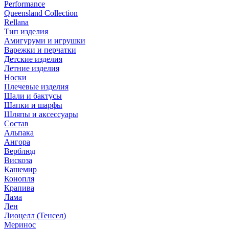
Performance
Queensland Collection
Rellana
Тип изделия
Амигуруми и игрушки
Варежки и перчатки
Детские изделия
Летние изделия
Носки
Плечевые изделия
Шали и бактусы
Шапки и шарфы
Шляпы и аксессуары
Состав
Альпака
Ангора
Верблюд
Вискоза
Кашемир
Конопля
Крапива
Лама
Лен
Лиоцелл (Тенсел)
Меринос