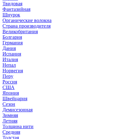
Твидовая
Фантазийная
Шнурок
Органические волокна
Страна производителя
Великобритания
Болгария
Германия
Дания
Испания
Италия
Непал
Норвегия
Перу
Россия
США
Япония
Швейцария
Сезон
Демисезонная
Зимняя
Летняя
Толщина нити
Средняя
Толстая