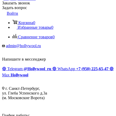
Заказать звонок
Задать вопрос
Войти
Корзина
0
Избранные товары
0
Сравнение товаров
0
admin@hollywool.ru
Напишите в мессенджер
🔵
Telegram
@Hollywool_ru
🟢
WhatsApp
+7 (950) 225-65-47
🟣
Max
Hollywool
г. Санкт-Петербург,
ул. Глеба Успенского д.3а
(м. Московские Ворота)
График работы: