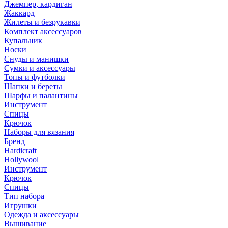
Джемпер, кардиган
Жаккард
Жилеты и безрукавки
Комплект аксессуаров
Купальник
Носки
Снуды и манишки
Сумки и аксессуары
Топы и футболки
Шапки и береты
Шарфы и палантины
Инструмент
Спицы
Крючок
Наборы для вязания
Бренд
Hardicraft
Hollywool
Инструмент
Крючок
Спицы
Тип набора
Игрушки
Одежда и аксессуары
Вышивание