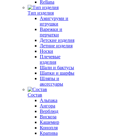
Rellana
Тип изделия
Амигуруми и
игрушки
Варежки и
перчатки
Детские изделия
Летние изделия
Носки
Плечевые
изделия
Шали и бактусы
Шапки и шарфы
Шляпы и
аксессуары
Состав
Альпака
Ангора
Верблюд
Вискоза
Кашемир
Конопля
Крапива