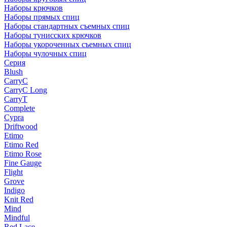
Наборы крючков
Наборы прямых спиц
Наборы стандартных съемных спиц
Наборы тунисских крючков
Наборы укороченных съемных спиц
Наборы чулочных спиц
Серия
Blush
CarryC
CarryC Long
CarryT
Complete
Cypra
Driftwood
Etimo
Etimo Red
Etimo Rose
Fine Gauge
Flight
Grove
Indigo
Knit Red
Mind
Mindful
Red Lace