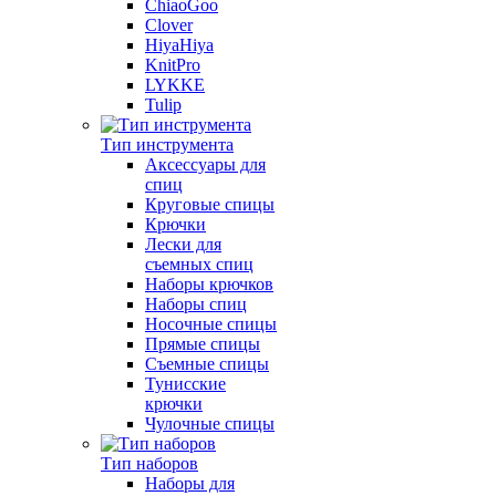
ChiaoGoo
Clover
HiyaHiya
KnitPro
LYKKE
Tulip
Тип инструмента
Аксессуары для
спиц
Круговые спицы
Крючки
Лески для
съемных спиц
Наборы крючков
Наборы спиц
Носочные спицы
Прямые спицы
Съемные спицы
Тунисские
крючки
Чулочные спицы
Тип наборов
Наборы для