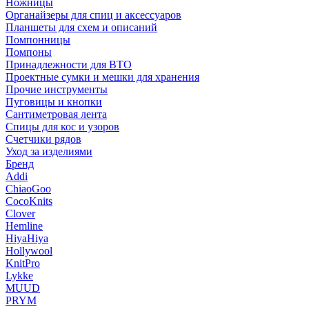
Ножницы
Органайзеры для спиц и аксессуаров
Планшеты для схем и описаний
Помпонницы
Помпоны
Принадлежности для ВТО
Проектные сумки и мешки для хранения
Прочие инструменты
Пуговицы и кнопки
Сантиметровая лента
Спицы для кос и узоров
Счетчики рядов
Уход за изделиями
Бренд
Addi
ChiaoGoo
CocoKnits
Clover
Hemline
HiyaHiya
Hollywool
KnitPro
Lykke
MUUD
PRYM