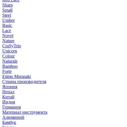
Sharp
Small
Steel
Umber
Basic
Lace
Novel
Nature
CraSyTrio
Unicorn
Colour
Naturale
Bamboo
Forte
Etimo Murasaki
Страна производителя
Япония
Непал
Китай
Индия
Германия
Материал инструмента
Алюминий
Бамбук