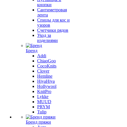
кнопки
Сантиметровая
лента
Спицы для кос и
узоров
Счетчики рядов
Уход за
изделиями
Бренд
Addi
ChiaoGoo
CocoKnits
Clover
Hemline
HiyaHiya
Hollywool
KnitPro
Lykke
MUUD
PRYM
Tulip
Бренд пряжи