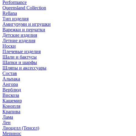
Performance
Queensland Collection
Rellana
Тип изделия
Амигуруми и игрушки
Варежки и перчатки
Детские изделия
Летние изделия
Носки
Плечевые изделия
Шали и бактусы
Шапки и шарфы
Шляпы и аксессуары
Состав
Альпака
Ангора
Верблюд
Вискоза
Кашемир
Конопля
Крапива
Лама
Лен
Лиоцелл (Тенсел)
Меринос