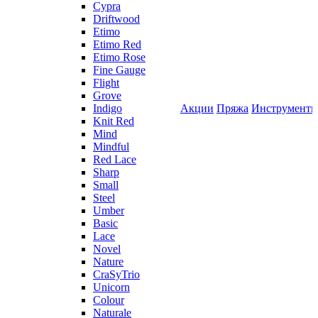
Cypra
Driftwood
Etimo
Etimo Red
Etimo Rose
Fine Gauge
Flight
Grove
Indigo
Акции
Пряжа
Инструмент
Knit Red
Mind
Mindful
Red Lace
Sharp
Small
Steel
Umber
Basic
Lace
Novel
Nature
CraSyTrio
Unicorn
Colour
Naturale