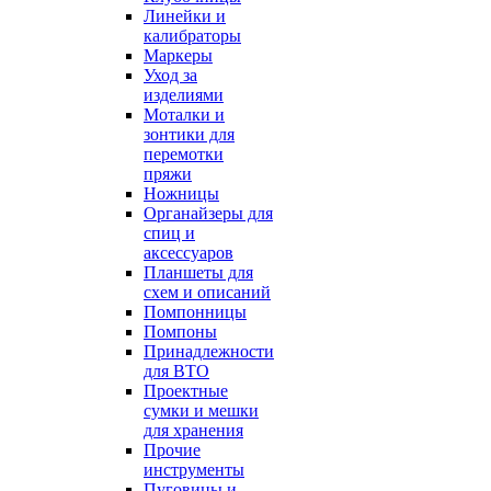
Линейки и
калибраторы
Маркеры
Уход за
изделиями
Моталки и
зонтики для
перемотки
пряжи
Ножницы
Органайзеры для
спиц и
аксессуаров
Планшеты для
схем и описаний
Помпонницы
Помпоны
Принадлежности
для ВТО
Проектные
сумки и мешки
для хранения
Прочие
инструменты
Пуговицы и