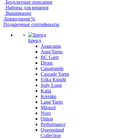
Бесплатные описания
Наборы для вязания
Вышивание
Ликвидация %
Подарочные сертификаты
Бренд
Araucania
Aura Yarns
BC Garn
Drops
Casagrande
Cascade Yarns
Erika Knight
Jody Long
Katia
Kremke
Lang Yarns
Mirasol
Noro
Onion
Performance
Queensland
Collection