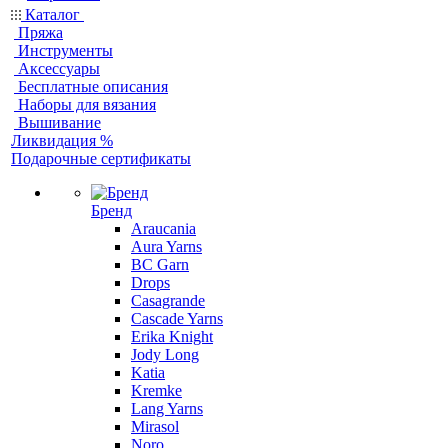
Каталог
Пряжа
Инструменты
Аксессуары
Бесплатные описания
Наборы для вязания
Вышивание
Ликвидация %
Подарочные сертификаты
Бренд
Araucania
Aura Yarns
BC Garn
Drops
Casagrande
Cascade Yarns
Erika Knight
Jody Long
Katia
Kremke
Lang Yarns
Mirasol
Noro