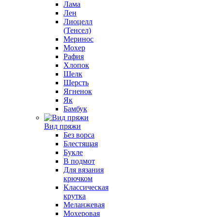
Лама
Лен
Лиоцелл
(Тенсел)
Меринос
Мохер
Рафия
Хлопок
Шелк
Шерсть
Ягненок
Як
Бамбук
Вид пряжи
Без ворса
Блестящая
Букле
В подмот
Для вязания
крючком
Классическая
крутка
Меланжевая
Мохеровая