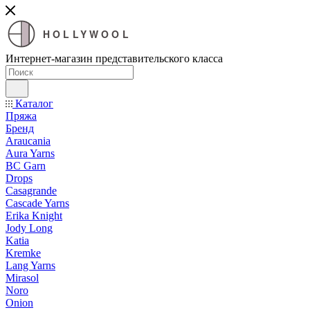
HOLLYWOOL
Интернет-магазин представительского класса
Каталог
Пряжа
Бренд
Araucania
Aura Yarns
BC Garn
Drops
Casagrande
Cascade Yarns
Erika Knight
Jody Long
Katia
Kremke
Lang Yarns
Mirasol
Noro
Onion