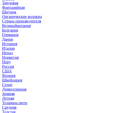
Твидовая
Фантазийная
Шнурок
Органические волокна
Страна производителя
Великобритания
Болгария
Германия
Дания
Испания
Италия
Непал
Норвегия
Перу
Россия
США
Япония
Швейцария
Сезон
Демисезонная
Зимняя
Летняя
Толщина нити
Средняя
Толстая