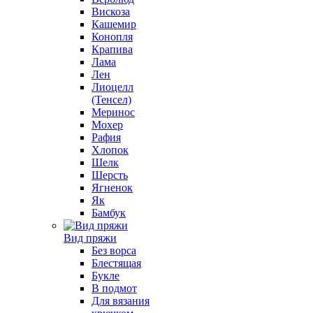
Вискоза
Кашемир
Конопля
Крапива
Лама
Лен
Лиоцелл
(Тенсел)
Меринос
Мохер
Рафия
Хлопок
Шелк
Шерсть
Ягненок
Як
Бамбук
Вид пряжи
Без ворса
Блестящая
Букле
В подмот
Для вязания