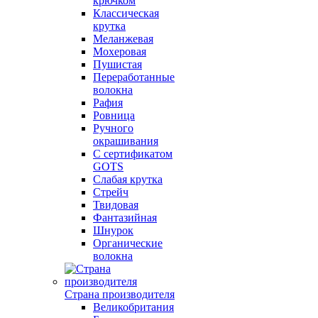
крючком
Классическая
крутка
Меланжевая
Мохеровая
Пушистая
Переработанные
волокна
Рафия
Ровница
Ручного
окрашивания
С сертификатом
GOTS
Слабая крутка
Стрейч
Твидовая
Фантазийная
Шнурок
Органические
волокна
Страна производителя
Великобритания