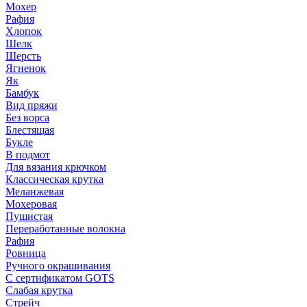
Мохер
Рафия
Хлопок
Шелк
Шерсть
Ягненок
Як
Бамбук
Вид пряжи
Без ворса
Блестящая
Букле
В подмот
Для вязания крючком
Классическая крутка
Меланжевая
Мохеровая
Пушистая
Переработанные волокна
Рафия
Ровница
Ручного окрашивания
С сертификатом GOTS
Слабая крутка
Стрейч