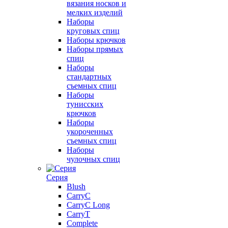
вязания носков и
мелких изделий
Наборы
круговых спиц
Наборы крючков
Наборы прямых
спиц
Наборы
стандартных
съемных спиц
Наборы
тунисских
крючков
Наборы
укороченных
съемных спиц
Наборы
чулочных спиц
Серия
Blush
CarryC
CarryC Long
CarryT
Complete