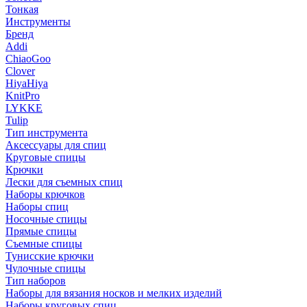
Тонкая
Инструменты
Бренд
Addi
ChiaoGoo
Clover
HiyaHiya
KnitPro
LYKKE
Tulip
Тип инструмента
Аксессуары для спиц
Круговые спицы
Крючки
Лески для съемных спиц
Наборы крючков
Наборы спиц
Носочные спицы
Прямые спицы
Съемные спицы
Тунисские крючки
Чулочные спицы
Тип наборов
Наборы для вязания носков и мелких изделий
Наборы круговых спиц