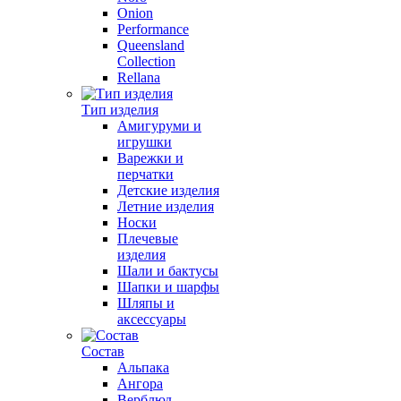
Onion
Performance
Queensland
Collection
Rellana
Тип изделия
Амигуруми и
игрушки
Варежки и
перчатки
Детские изделия
Летние изделия
Носки
Плечевые
изделия
Шали и бактусы
Шапки и шарфы
Шляпы и
аксессуары
Состав
Альпака
Ангора
Верблюд