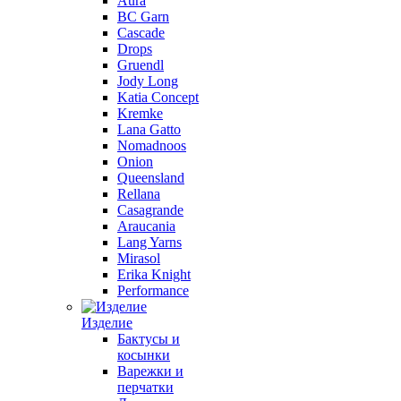
Aura
BC Garn
Cascade
Drops
Gruendl
Jody Long
Katia Concept
Kremke
Lana Gatto
Nomadnoos
Onion
Queensland
Rellana
Casagrande
Araucania
Lang Yarns
Mirasol
Erika Knight
Performance
Изделие
Бактусы и
косынки
Варежки и
перчатки