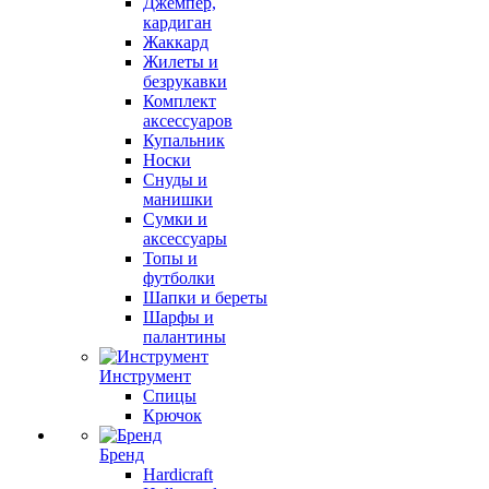
Джемпер,
кардиган
Жаккард
Жилеты и
безрукавки
Комплект
аксессуаров
Купальник
Носки
Снуды и
манишки
Сумки и
аксессуары
Топы и
футболки
Шапки и береты
Шарфы и
палантины
Инструмент
Спицы
Крючок
Бренд
Hardicraft