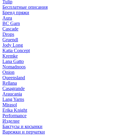
Tulip
Бесплатные описания
Бренд пряжи
Aura
BC Garn
Cascade
Drops
Gruendl
Jody Long
Katia Concept
Kremke
Lana Gatto
Nomadnoos
Onion
Queensland
Rellana
Casagrande
Araucania
Lang Yarns
Mirasol
Erika Knight
Performance
Изделие
Бактусы и косынки
Варежки и перчатки