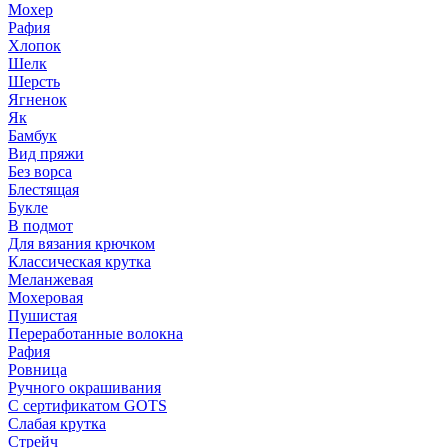
Мохер
Рафия
Хлопок
Шелк
Шерсть
Ягненок
Як
Бамбук
Вид пряжи
Без ворса
Блестящая
Букле
В подмот
Для вязания крючком
Классическая крутка
Меланжевая
Мохеровая
Пушистая
Переработанные волокна
Рафия
Ровница
Ручного окрашивания
С сертификатом GOTS
Слабая крутка
Стрейч