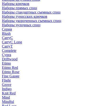
Наборы крючков
Наборы прямых спиц
Наборы стандартных съемных спиц
Наборы тунисских крючков
Наборы укороченных съемных спиц
Наборы чулочных спиц
Серия
Blush
CarryC
CarryC Long
CarryT
Complete
Cypra
Driftwood
Etimo
Etimo Red
Etimo Rose
Fine Gauge
Flight
Grove
Indigo
Knit Red
Mind
Mindful
Red Lace