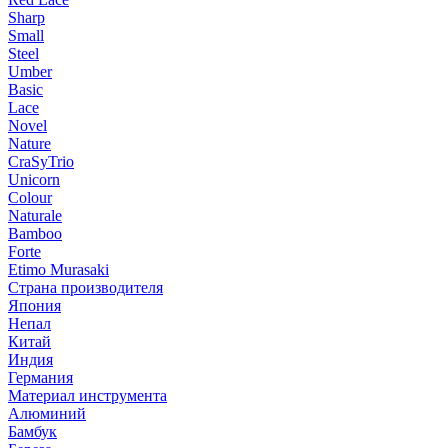
Sharp
Small
Steel
Umber
Basic
Lace
Novel
Nature
CraSyTrio
Unicorn
Colour
Naturale
Bamboo
Forte
Etimo Murasaki
Страна производителя
Япония
Непал
Китай
Индия
Германия
Материал инструмента
Алюминий
Бамбук