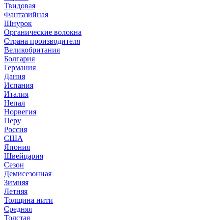
Твидовая
Фантазийная
Шнурок
Органические волокна
Страна производителя
Великобритания
Болгария
Германия
Дания
Испания
Италия
Непал
Норвегия
Перу
Россия
США
Япония
Швейцария
Сезон
Демисезонная
Зимняя
Летняя
Толщина нити
Средняя
Толстая