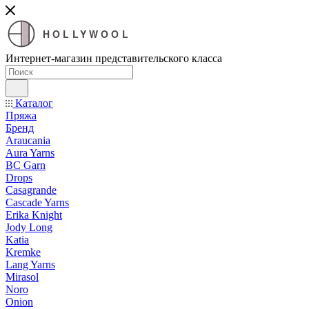
HOLLYWOOL
Интернет-магазин представительского класса
Каталог
Пряжа
Бренд
Araucania
Aura Yarns
BC Garn
Drops
Casagrande
Cascade Yarns
Erika Knight
Jody Long
Katia
Kremke
Lang Yarns
Mirasol
Noro
Onion