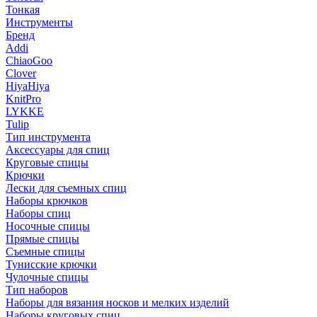
Тонкая
Инструменты
Бренд
Addi
ChiaoGoo
Clover
HiyaHiya
KnitPro
LYKKE
Tulip
Тип инструмента
Аксессуары для спиц
Круговые спицы
Крючки
Лески для съемных спиц
Наборы крючков
Наборы спиц
Носочные спицы
Прямые спицы
Съемные спицы
Тунисские крючки
Чулочные спицы
Тип наборов
Наборы для вязания носков и мелких изделий
Наборы круговых спиц