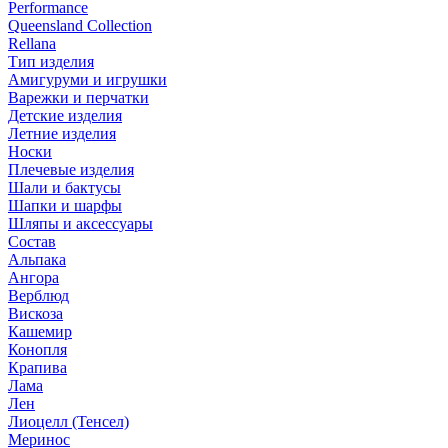
Performance
Queensland Collection
Rellana
Тип изделия
Амигуруми и игрушки
Варежки и перчатки
Детские изделия
Летние изделия
Носки
Плечевые изделия
Шали и бактусы
Шапки и шарфы
Шляпы и аксессуары
Состав
Альпака
Ангора
Верблюд
Вискоза
Кашемир
Конопля
Крапива
Лама
Лен
Лиоцелл (Тенсел)
Меринос