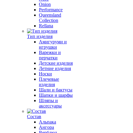
Onion
Performance
Queensland
Collection
Rellana
Тип изделия
Амигуруми и
игрушки
Варежки и
перчатки
Детские изделия
Летние изделия
Носки
Плечевые
изделия
Шали и бактусы
Шапки и шарфы
Шляпы и
аксессуары
Состав
Альпака
Ангора
Верблюд