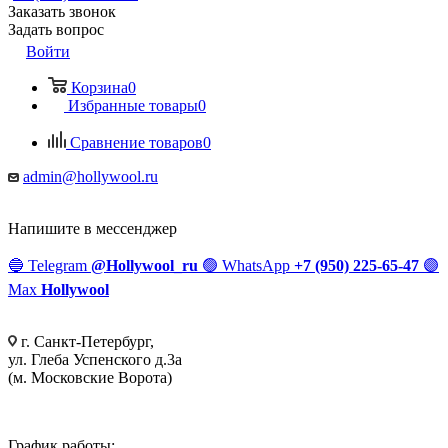
Заказать звонок
Задать вопрос
Войти
Корзина
0
Избранные товары
0
Сравнение товаров
0
admin@hollywool.ru
Напишите в мессенджер
🔵
Telegram
@Hollywool_ru
🟢
WhatsApp
+7 (950) 225-65-47
🟣
Max
Hollywool
г. Санкт-Петербург,
ул. Глеба Успенского д.3а
(м. Московские Ворота)
График работы: