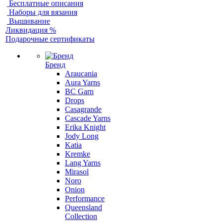
Бесплатные описания
Наборы для вязания
Вышивание
Ликвидация %
Подарочные сертификаты
Бренд
Araucania
Aura Yarns
BC Garn
Drops
Casagrande
Cascade Yarns
Erika Knight
Jody Long
Katia
Kremke
Lang Yarns
Mirasol
Noro
Onion
Performance
Queensland
Collection