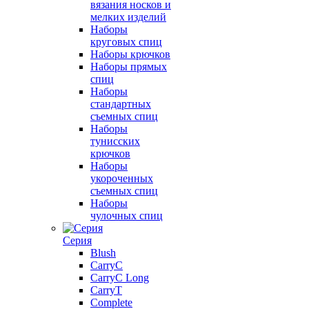
вязания носков и
мелких изделий
Наборы
круговых спиц
Наборы крючков
Наборы прямых
спиц
Наборы
стандартных
съемных спиц
Наборы
тунисских
крючков
Наборы
укороченных
съемных спиц
Наборы
чулочных спиц
Серия
Blush
CarryC
CarryC Long
CarryT
Complete