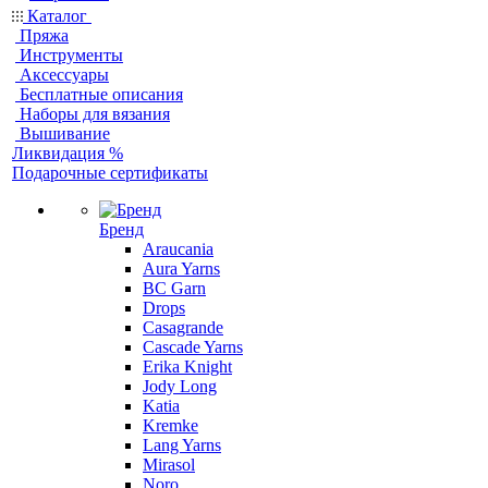
Каталог
Пряжа
Инструменты
Аксессуары
Бесплатные описания
Наборы для вязания
Вышивание
Ликвидация %
Подарочные сертификаты
Бренд
Araucania
Aura Yarns
BC Garn
Drops
Casagrande
Cascade Yarns
Erika Knight
Jody Long
Katia
Kremke
Lang Yarns
Mirasol
Noro