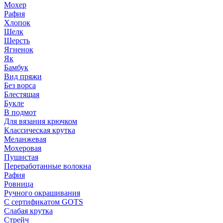
Мохер
Рафия
Хлопок
Шелк
Шерсть
Ягненок
Як
Бамбук
Вид пряжи
Без ворса
Блестящая
Букле
В подмот
Для вязания крючком
Классическая крутка
Меланжевая
Мохеровая
Пушистая
Переработанные волокна
Рафия
Ровница
Ручного окрашивания
С сертификатом GOTS
Слабая крутка
Стрейч