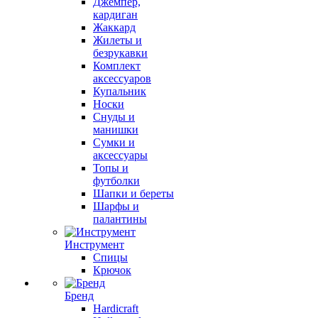
Джемпер,
кардиган
Жаккард
Жилеты и
безрукавки
Комплект
аксессуаров
Купальник
Носки
Снуды и
манишки
Сумки и
аксессуары
Топы и
футболки
Шапки и береты
Шарфы и
палантины
Инструмент
Спицы
Крючок
Бренд
Hardicraft