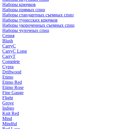
Наборы крючков
Наборы прямых спиц
Наборы стандартных съемных спиц
Наборы тунисских крючков
Наборы укороченных съемных спиц
Наборы чулочных спиц
Серия
Blush
CarryC
CarryC Long
CarryT
Complete
Cypra
Driftwood
Etimo
Etimo Red
Etimo Rose
Fine Gauge
Flight
Grove
Indigo
Knit Red
Mind
Mindful
Red Lace