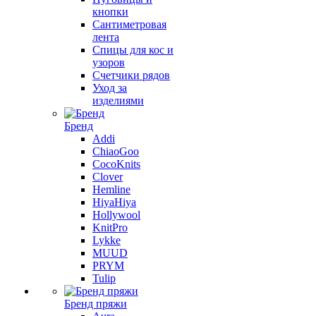
кнопки
Сантиметровая
лента
Спицы для кос и
узоров
Счетчики рядов
Уход за
изделиями
Бренд
Addi
ChiaoGoo
CocoKnits
Clover
Hemline
HiyaHiya
Hollywool
KnitPro
Lykke
MUUD
PRYM
Tulip
Бренд пряжи