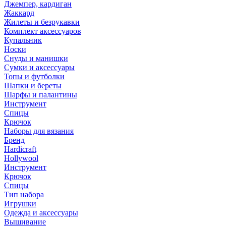
Джемпер, кардиган
Жаккард
Жилеты и безрукавки
Комплект аксессуаров
Купальник
Носки
Снуды и манишки
Сумки и аксессуары
Топы и футболки
Шапки и береты
Шарфы и палантины
Инструмент
Спицы
Крючок
Наборы для вязания
Бренд
Hardicraft
Hollywool
Инструмент
Крючок
Спицы
Тип набора
Игрушки
Одежда и аксессуары
Вышивание