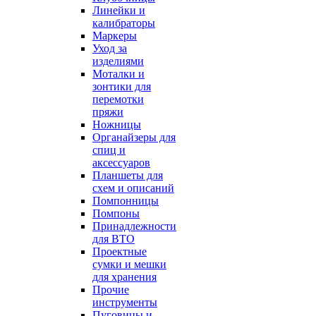
Линейки и
калибраторы
Маркеры
Уход за
изделиями
Моталки и
зонтики для
перемотки
пряжи
Ножницы
Органайзеры для
спиц и
аксессуаров
Планшеты для
схем и описаний
Помпонницы
Помпоны
Принадлежности
для ВТО
Проектные
сумки и мешки
для хранения
Прочие
инструменты
Пуговицы и