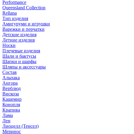
Performance
Queensland Collection
Rellana
Тип изделия
Амигуруми и игрушки
Варежки и перчатки
Детские изделия
Летние изделия
Носки
Плечевые изделия
Шали и бактусы
Шапки и шарфы
Шляпы и аксессуары
Состав
Альпака
Ангора
Верблюд
Вискоза
Кашемир
Конопля
Крапива
Лама
Лен
Лиоцелл (Тенсел)
Меринос