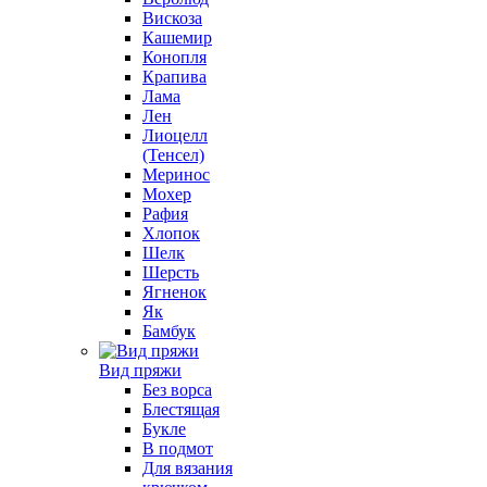
Вискоза
Кашемир
Конопля
Крапива
Лама
Лен
Лиоцелл
(Тенсел)
Меринос
Мохер
Рафия
Хлопок
Шелк
Шерсть
Ягненок
Як
Бамбук
Вид пряжи
Без ворса
Блестящая
Букле
В подмот
Для вязания