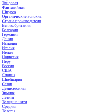
Твидовая
Фантазийная
Шнурок
Органические волокна
Страна производителя
Великобритания
Болгария
Германия
Дания
Испания
Италия
Непал
Норвегия
Перу
Россия
США
Япония
Швейцария
Сезон
Демисезонная
Зимняя
Летняя
Толщина нити
Средняя
Толстая