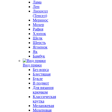
Лама
Лен
Лиоцелл
(Тенсел)
Меринос
Мохер
Рафия
Хлопок
Шелк
Шерсть
Ягненок
Як
Бамбук
Вид пряжи
Без ворса
Блестящая
Букле
В подмот
Для вязания
крючком
Классическая
крутка
Меланжевая
Мохеровая