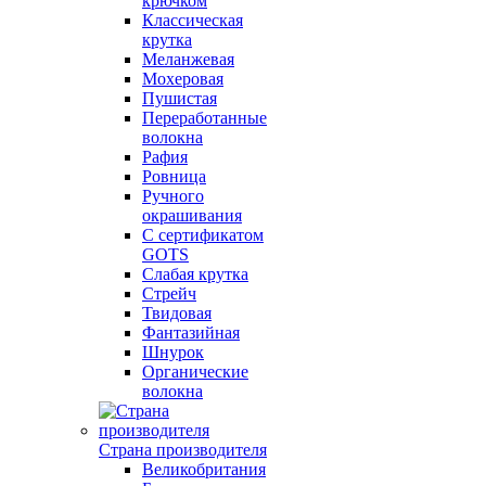
крючком
Классическая
крутка
Меланжевая
Мохеровая
Пушистая
Переработанные
волокна
Рафия
Ровница
Ручного
окрашивания
С сертификатом
GOTS
Слабая крутка
Стрейч
Твидовая
Фантазийная
Шнурок
Органические
волокна
Страна производителя
Великобритания