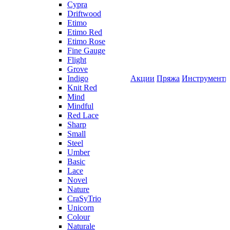
Cypra
Driftwood
Etimo
Etimo Red
Etimo Rose
Fine Gauge
Flight
Grove
Indigo
Акции
Пряжа
Инструмент
Knit Red
Mind
Mindful
Red Lace
Sharp
Small
Steel
Umber
Basic
Lace
Novel
Nature
CraSyTrio
Unicorn
Colour
Naturale