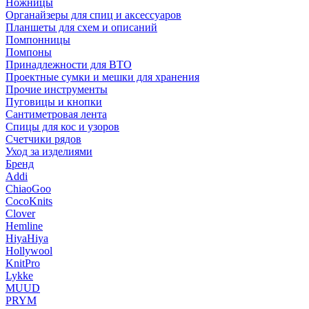
Ножницы
Органайзеры для спиц и аксессуаров
Планшеты для схем и описаний
Помпонницы
Помпоны
Принадлежности для ВТО
Проектные сумки и мешки для хранения
Прочие инструменты
Пуговицы и кнопки
Сантиметровая лента
Спицы для кос и узоров
Счетчики рядов
Уход за изделиями
Бренд
Addi
ChiaoGoo
CocoKnits
Clover
Hemline
HiyaHiya
Hollywool
KnitPro
Lykke
MUUD
PRYM