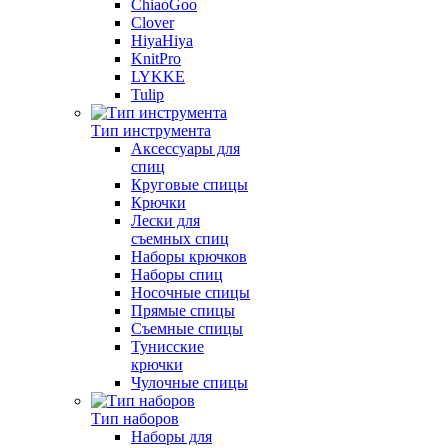
ChiaoGoo
Clover
HiyaHiya
KnitPro
LYKKE
Tulip
Тип инструмента
Аксессуары для
спиц
Круговые спицы
Крючки
Лески для
съемных спиц
Наборы крючков
Наборы спиц
Носочные спицы
Прямые спицы
Съемные спицы
Тунисские
крючки
Чулочные спицы
Тип наборов
Наборы для