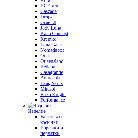
Aura
BC Garn
Cascade
Drops
Gruendl
Jody Long
Katia Concept
Kremke
Lana Gatto
Nomadnoos
Onion
Queensland
Rellana
Casagrande
Araucania
Lang Yarns
Mirasol
Erika Knight
Performance
Изделие
Бактусы и
косынки
Варежки и
перчатки