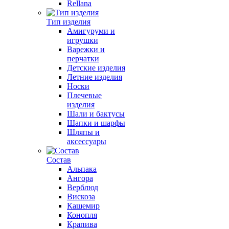
Rellana
Тип изделия
Амигуруми и
игрушки
Варежки и
перчатки
Детские изделия
Летние изделия
Носки
Плечевые
изделия
Шали и бактусы
Шапки и шарфы
Шляпы и
аксессуары
Состав
Альпака
Ангора
Верблюд
Вискоза
Кашемир
Конопля
Крапива