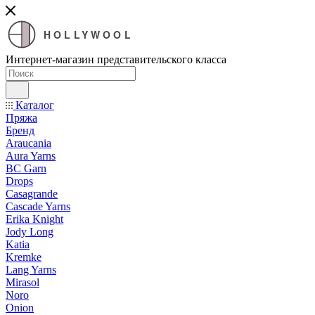
HOLLYWOOL
Интернет-магазин представительского класса
Каталог
Пряжа
Бренд
Araucania
Aura Yarns
BC Garn
Drops
Casagrande
Cascade Yarns
Erika Knight
Jody Long
Katia
Kremke
Lang Yarns
Mirasol
Noro
Onion