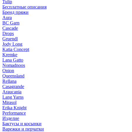
Tulip
Бесплатные описания
Бренд пряжи
Aura
BC Garn
Cascade
Drops
Gruendl
Jody Long
Katia Concept
Kremke
Lana Gatto
Nomadnoos
Onion
Queensland
Rellana
Casagrande
Araucania
Lang Yarns
Mirasol
Erika Knight
Performance
Изделие
Бактусы и косынки
Варежки и перчатки