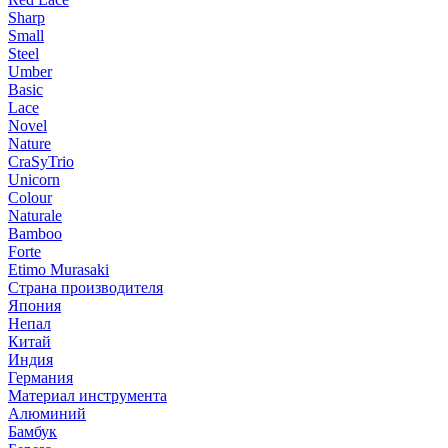
Sharp
Small
Steel
Umber
Basic
Lace
Novel
Nature
CraSyTrio
Unicorn
Colour
Naturale
Bamboo
Forte
Etimo Murasaki
Страна производителя
Япония
Непал
Китай
Индия
Германия
Материал инструмента
Алюминий
Бамбук