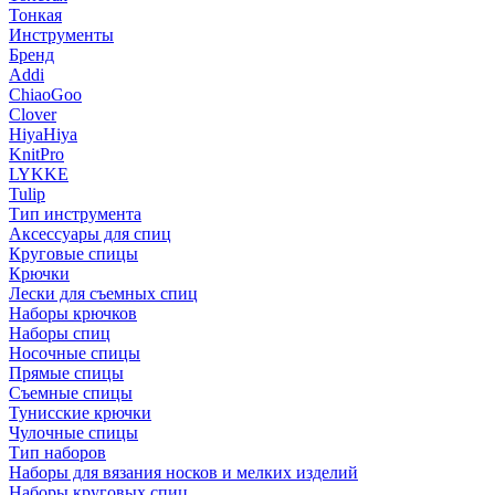
Тонкая
Инструменты
Бренд
Addi
ChiaoGoo
Clover
HiyaHiya
KnitPro
LYKKE
Tulip
Тип инструмента
Аксессуары для спиц
Круговые спицы
Крючки
Лески для съемных спиц
Наборы крючков
Наборы спиц
Носочные спицы
Прямые спицы
Съемные спицы
Тунисские крючки
Чулочные спицы
Тип наборов
Наборы для вязания носков и мелких изделий
Наборы круговых спиц