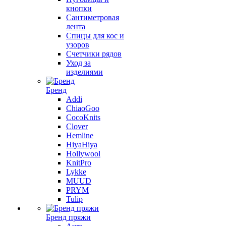
кнопки
Сантиметровая
лента
Спицы для кос и
узоров
Счетчики рядов
Уход за
изделиями
Бренд
Addi
ChiaoGoo
CocoKnits
Clover
Hemline
HiyaHiya
Hollywool
KnitPro
Lykke
MUUD
PRYM
Tulip
Бренд пряжи