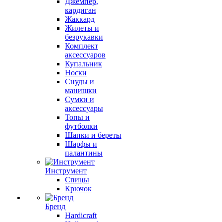
Джемпер,
кардиган
Жаккард
Жилеты и
безрукавки
Комплект
аксессуаров
Купальник
Носки
Снуды и
манишки
Сумки и
аксессуары
Топы и
футболки
Шапки и береты
Шарфы и
палантины
Инструмент
Спицы
Крючок
Бренд
Hardicraft