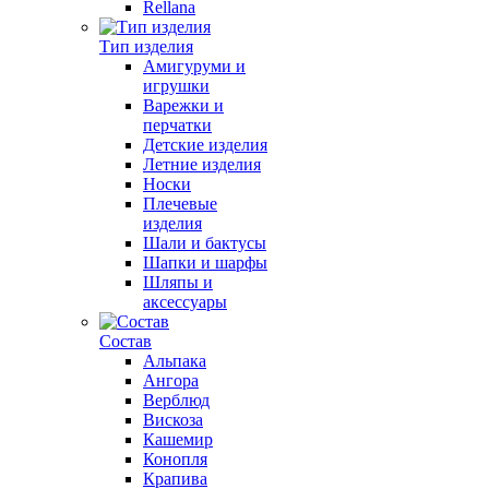
Rellana
Тип изделия
Амигуруми и
игрушки
Варежки и
перчатки
Детские изделия
Летние изделия
Носки
Плечевые
изделия
Шали и бактусы
Шапки и шарфы
Шляпы и
аксессуары
Состав
Альпака
Ангора
Верблюд
Вискоза
Кашемир
Конопля
Крапива