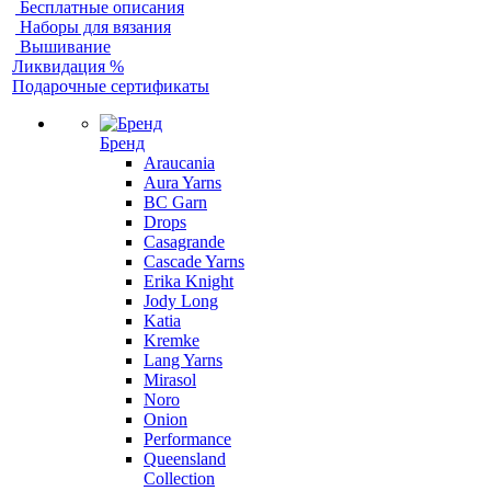
Бесплатные описания
Наборы для вязания
Вышивание
Ликвидация %
Подарочные сертификаты
Бренд
Araucania
Aura Yarns
BC Garn
Drops
Casagrande
Cascade Yarns
Erika Knight
Jody Long
Katia
Kremke
Lang Yarns
Mirasol
Noro
Onion
Performance
Queensland
Collection