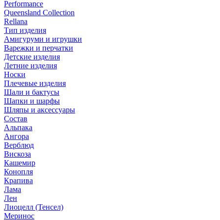
Performance
Queensland Collection
Rellana
Тип изделия
Амигуруми и игрушки
Варежки и перчатки
Детские изделия
Летние изделия
Носки
Плечевые изделия
Шали и бактусы
Шапки и шарфы
Шляпы и аксессуары
Состав
Альпака
Ангора
Верблюд
Вискоза
Кашемир
Конопля
Крапива
Лама
Лен
Лиоцелл (Тенсел)
Меринос