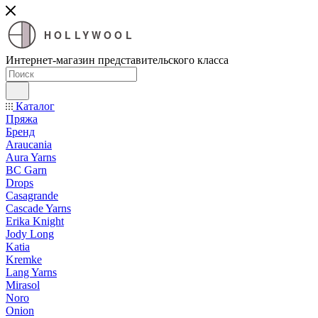
HOLLYWOOL
Интернет-магазин представительского класса
Каталог
Пряжа
Бренд
Araucania
Aura Yarns
BC Garn
Drops
Casagrande
Cascade Yarns
Erika Knight
Jody Long
Katia
Kremke
Lang Yarns
Mirasol
Noro
Onion