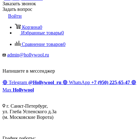
Заказать звонок
Задать вопрос
Войти
Корзина
0
Избранные товары
0
Сравнение товаров
0
admin@hollywool.ru
Напишите в мессенджер
🔵
Telegram
@Hollywool_ru
🟢
WhatsApp
+7 (950) 225-65-47
🟣
Max
Hollywool
г. Санкт-Петербург,
ул. Глеба Успенского д.3а
(м. Московские Ворота)
График работы: