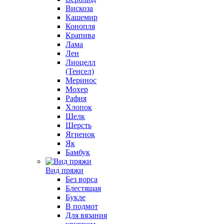
Вискоза
Кашемир
Конопля
Крапива
Лама
Лен
Лиоцелл
(Тенсел)
Меринос
Мохер
Рафия
Хлопок
Шелк
Шерсть
Ягненок
Як
Бамбук
Вид пряжи
Без ворса
Блестящая
Букле
В подмот
Для вязания