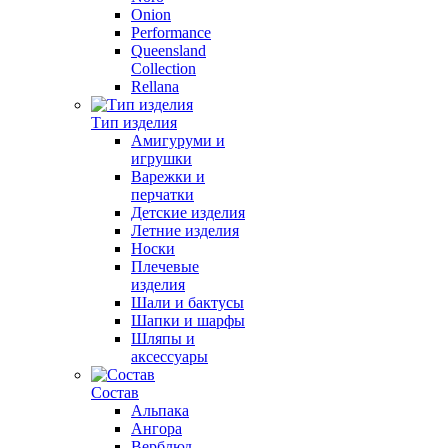
Onion
Performance
Queensland
Collection
Rellana
Тип изделия
Амигуруми и
игрушки
Варежки и
перчатки
Детские изделия
Летние изделия
Носки
Плечевые
изделия
Шали и бактусы
Шапки и шарфы
Шляпы и
аксессуары
Состав
Альпака
Ангора
Верблюд