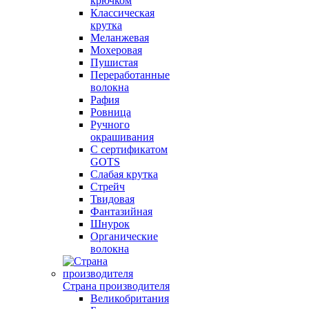
крючком
Классическая
крутка
Меланжевая
Мохеровая
Пушистая
Переработанные
волокна
Рафия
Ровница
Ручного
окрашивания
С сертификатом
GOTS
Слабая крутка
Стрейч
Твидовая
Фантазийная
Шнурок
Органические
волокна
Страна производителя
Великобритания