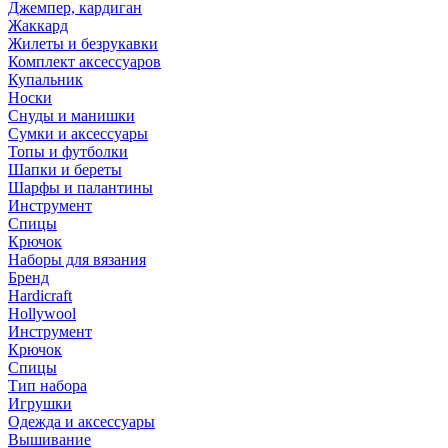
Джемпер, кардиган
Жаккард
Жилеты и безрукавки
Комплект аксессуаров
Купальник
Носки
Снуды и манишки
Сумки и аксессуары
Топы и футболки
Шапки и береты
Шарфы и палантины
Инструмент
Спицы
Крючок
Наборы для вязания
Бренд
Hardicraft
Hollywool
Инструмент
Крючок
Спицы
Тип набора
Игрушки
Одежда и аксессуары
Вышивание