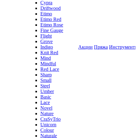
Cypra
Driftwood
Etimo
Etimo Red
Etimo Rose
Fine Gauge
Flight
Grove
Indigo
Акции
Пряжа
Инструмент
Knit Red
Mind
Mindful
Red Lace
Sharp
Small
Steel
Umber
Basic
Lace
Novel
Nature
CraSyTrio
Unicorn
Colour
Naturale