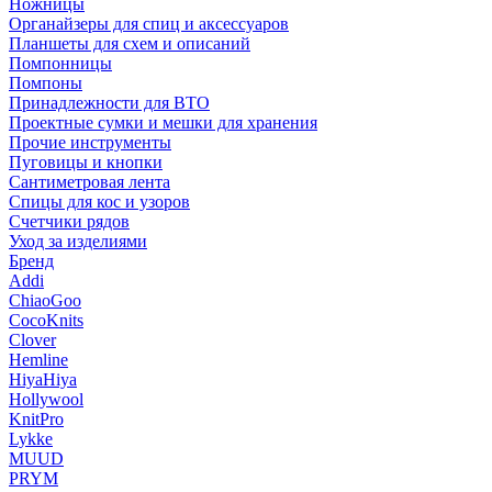
Ножницы
Органайзеры для спиц и аксессуаров
Планшеты для схем и описаний
Помпонницы
Помпоны
Принадлежности для ВТО
Проектные сумки и мешки для хранения
Прочие инструменты
Пуговицы и кнопки
Сантиметровая лента
Спицы для кос и узоров
Счетчики рядов
Уход за изделиями
Бренд
Addi
ChiaoGoo
CocoKnits
Clover
Hemline
HiyaHiya
Hollywool
KnitPro
Lykke
MUUD
PRYM