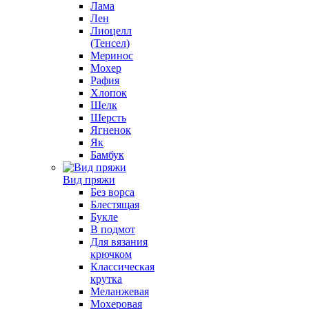
Лама
Лен
Лиоцелл
(Тенсел)
Меринос
Мохер
Рафия
Хлопок
Шелк
Шерсть
Ягненок
Як
Бамбук
Вид пряжи
Без ворса
Блестящая
Букле
В подмот
Для вязания
крючком
Классическая
крутка
Меланжевая
Мохеровая