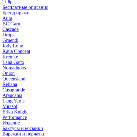
Tulip
Бесплатные описания
Бренд пряжи
Aura
BC Garn
Cascade
Drops
Gruendl
Jody Long
Katia Concept
Kremke
Lana Gatto
Nomadnoos
Onion
Queensland
Rellana
Casagrande
Araucania
Lang Yarns
Mirasol
Erika Knight
Performance
Изделие
Бактусы и косынки
Варежки и перчатки