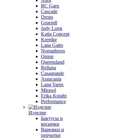
Aura
BC Garn
Cascade
Drops
Gruendl
Jody Long
Katia Concept
Kremke
Lana Gatto
Nomadnoos
Onion
Queensland
Rellana
Casagrande
Araucania
Lang Yarns
Mirasol
Erika Knight
Performance
Изделие
Бактусы и
косынки
Варежки и
перчатки