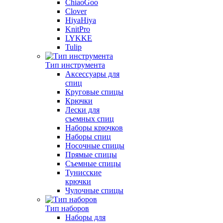
ChiaoGoo
Clover
HiyaHiya
KnitPro
LYKKE
Tulip
Тип инструмента
Аксессуары для
спиц
Круговые спицы
Крючки
Лески для
съемных спиц
Наборы крючков
Наборы спиц
Носочные спицы
Прямые спицы
Съемные спицы
Тунисские
крючки
Чулочные спицы
Тип наборов
Наборы для