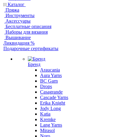
Каталог
Пряжа
Инструменты
Аксессуары
Бесплатные описания
Наборы для вязания
Вышивание
Ликвидация %
Подарочные сертификаты
Бренд
Araucania
Aura Yarns
BC Garn
Drops
Casagrande
Cascade Yarns
Erika Knight
Jody Long
Katia
Kremke
Lang Yarns
Mirasol
Noro