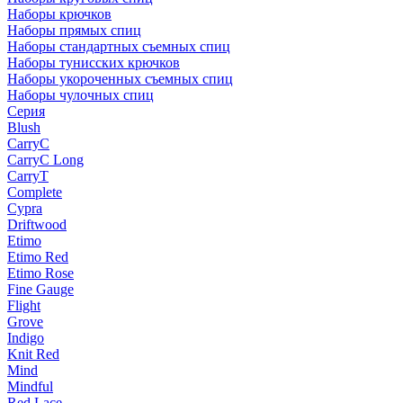
Наборы крючков
Наборы прямых спиц
Наборы стандартных съемных спиц
Наборы тунисских крючков
Наборы укороченных съемных спиц
Наборы чулочных спиц
Серия
Blush
CarryC
CarryC Long
CarryT
Complete
Cypra
Driftwood
Etimo
Etimo Red
Etimo Rose
Fine Gauge
Flight
Grove
Indigo
Knit Red
Mind
Mindful
Red Lace