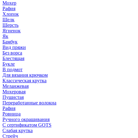
Мохер
Рафия
Хлопок
Шелк
Шерсть
Ягненок
Як
Бамбук
Вид пряжи
Без ворса
Блестящая
Букле
В подмот
Для вязания крючком
Классическая крутка
Меланжевая
Мохеровая
Пушистая
Переработанные волокна
Рафия
Ровница
Ручного окрашивания
С сертификатом GOTS
Слабая крутка
Стрейч