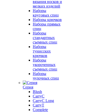
вязания носков и
мелких изделий
Наборы
круговых спиц
Наборы крючков
Наборы прямых
спиц
Наборы
стандартных
съемных спиц
Наборы
тунисских
крючков
Наборы
укороченных
съемных спиц
Наборы
чулочных спиц
Серия
Blush
CarryC
CarryC Long
CarryT
Complete