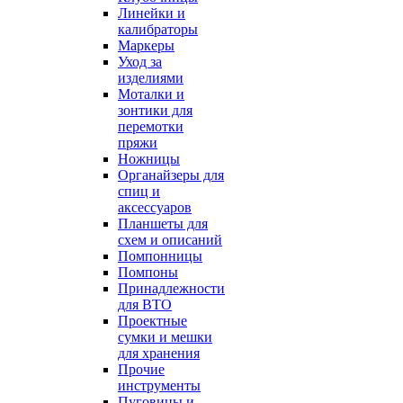
Линейки и
калибраторы
Маркеры
Уход за
изделиями
Моталки и
зонтики для
перемотки
пряжи
Ножницы
Органайзеры для
спиц и
аксессуаров
Планшеты для
схем и описаний
Помпонницы
Помпоны
Принадлежности
для ВТО
Проектные
сумки и мешки
для хранения
Прочие
инструменты
Пуговицы и