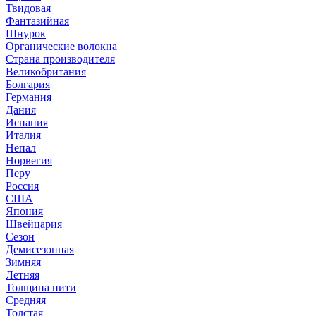
Твидовая
Фантазийная
Шнурок
Органические волокна
Страна производителя
Великобритания
Болгария
Германия
Дания
Испания
Италия
Непал
Норвегия
Перу
Россия
США
Япония
Швейцария
Сезон
Демисезонная
Зимняя
Летняя
Толщина нити
Средняя
Толстая