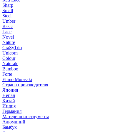
Sharp
Small
Steel
Umber
Basic
Lace
Novel
Nature
CraSyTrio
Unicorn
Colour
Naturale
Bamboo
Forte
Etimo Murasaki
Страна производителя
Япония
Непал
Китай
Индия
Германия
Материал инструмента
Алюминий
Бамбук