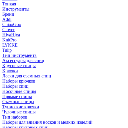
Тонкая
Инструменты
Бренд
Addi
ChiaoGoo
Clover
HiyaHiya
KnitPro
LYKKE
Tulip
Тип инструмента
Аксессуары для спиц
Круговые спицы
Крючки
Лески для съемных спиц
Наборы крючков
Наборы спиц
Носочные спицы
Прямые спицы
Съемные спицы
Тунисские крючки
Чулочные спицы
Тип наборов
Наборы для вязания носков и мелких изделий
Наборы круговых спиц