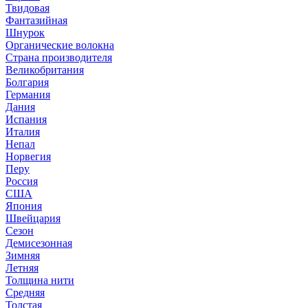
Твидовая
Фантазийная
Шнурок
Органические волокна
Страна производителя
Великобритания
Болгария
Германия
Дания
Испания
Италия
Непал
Норвегия
Перу
Россия
США
Япония
Швейцария
Сезон
Демисезонная
Зимняя
Летняя
Толщина нити
Средняя
Толстая