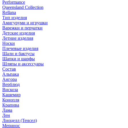
Performance
Queensland Collection
Rellana
Тип изделия
Амигуруми и игрушки
Варежки и перчатки
Детские изделия
Летние изделия
Носки
Плечевые изделия
Шали и бактусы
Шапки и шарфы
Шляпы и аксессуары
Состав
Альпака
Ангора
Верблюд
Вискоза
Кашемир
Конопля
Крапива
Лама
Лен
Лиоцелл (Тенсел)
Меринос