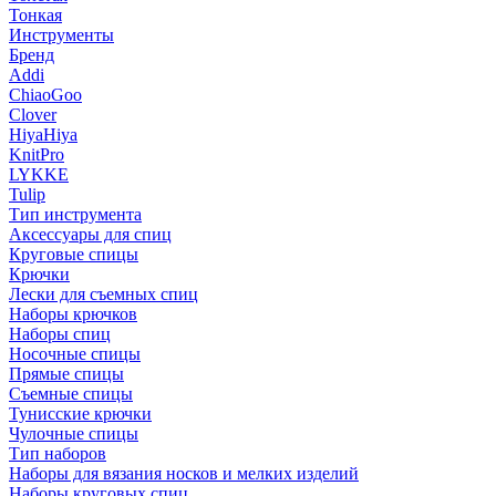
Тонкая
Инструменты
Бренд
Addi
ChiaoGoo
Clover
HiyaHiya
KnitPro
LYKKE
Tulip
Тип инструмента
Аксессуары для спиц
Круговые спицы
Крючки
Лески для съемных спиц
Наборы крючков
Наборы спиц
Носочные спицы
Прямые спицы
Съемные спицы
Тунисские крючки
Чулочные спицы
Тип наборов
Наборы для вязания носков и мелких изделий
Наборы круговых спиц