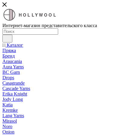
HOLLYWOOL
Интернет-магазин представительского класса
Каталог
Пряжа
Бренд
Araucania
Aura Yarns
BC Garn
Drops
Casagrande
Cascade Yarns
Erika Knight
Jody Long
Katia
Kremke
Lang Yarns
Mirasol
Noro
Onion