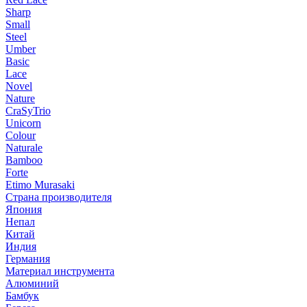
Sharp
Small
Steel
Umber
Basic
Lace
Novel
Nature
CraSyTrio
Unicorn
Colour
Naturale
Bamboo
Forte
Etimo Murasaki
Страна производителя
Япония
Непал
Китай
Индия
Германия
Материал инструмента
Алюминий
Бамбук