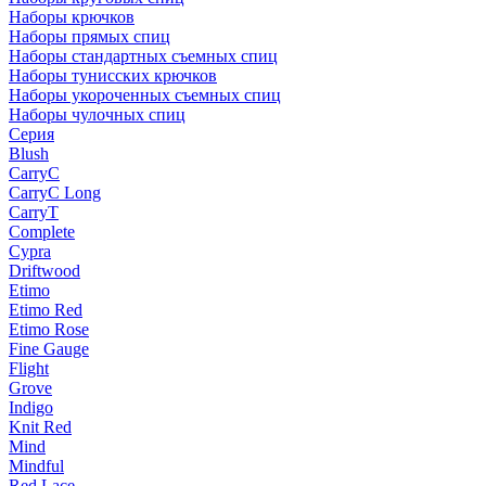
Наборы крючков
Наборы прямых спиц
Наборы стандартных съемных спиц
Наборы тунисских крючков
Наборы укороченных съемных спиц
Наборы чулочных спиц
Серия
Blush
CarryC
CarryC Long
CarryT
Complete
Cypra
Driftwood
Etimo
Etimo Red
Etimo Rose
Fine Gauge
Flight
Grove
Indigo
Knit Red
Mind
Mindful
Red Lace