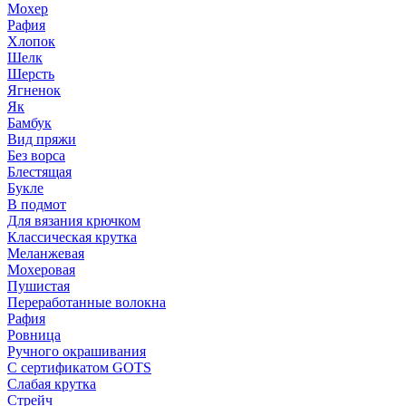
Мохер
Рафия
Хлопок
Шелк
Шерсть
Ягненок
Як
Бамбук
Вид пряжи
Без ворса
Блестящая
Букле
В подмот
Для вязания крючком
Классическая крутка
Меланжевая
Мохеровая
Пушистая
Переработанные волокна
Рафия
Ровница
Ручного окрашивания
С сертификатом GOTS
Слабая крутка
Стрейч