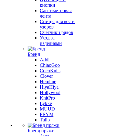
кнопки
Сантиметровая
лента
Спицы для кос и
узоров
Счетчики рядов
Уход за
изделиями
Бренд
Addi
ChiaoGoo
CocoKnits
Clover
Hemline
HiyaHiya
Hollywool
KnitPro
Lykke
MUUD
PRYM
Tulip
Бренд пряжи