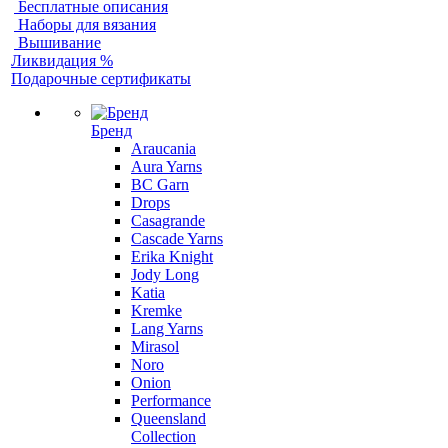
Бесплатные описания
Наборы для вязания
Вышивание
Ликвидация %
Подарочные сертификаты
Бренд
Araucania
Aura Yarns
BC Garn
Drops
Casagrande
Cascade Yarns
Erika Knight
Jody Long
Katia
Kremke
Lang Yarns
Mirasol
Noro
Onion
Performance
Queensland
Collection