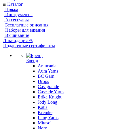
Каталог
Пряжа
Инструменты
Аксессуары
Бесплатные описания
Наборы для вязания
Вышивание
Ликвидация %
Подарочные сертификаты
Бренд
Araucania
Aura Yarns
BC Garn
Drops
Casagrande
Cascade Yarns
Erika Knight
Jody Long
Katia
Kremke
Lang Yarns
Mirasol
Noro