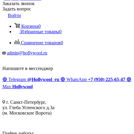
Заказать звонок
Задать вопрос
Войти
Корзина
0
Избранные товары
0
Сравнение товаров
0
admin@hollywool.ru
Напишите в мессенджер
🔵
Telegram
@Hollywool_ru
🟢
WhatsApp
+7 (950) 225-65-47
🟣
Max
Hollywool
г. Санкт-Петербург,
ул. Глеба Успенского д.3а
(м. Московские Ворота)
График работы: