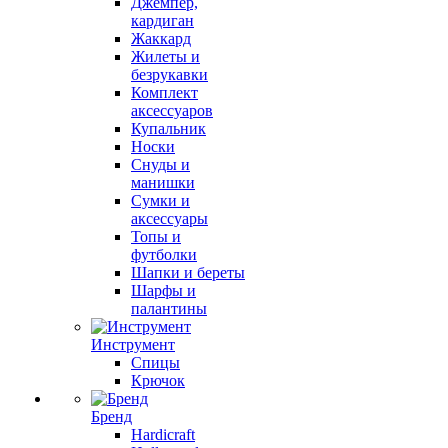
Джемпер,
кардиган
Жаккард
Жилеты и
безрукавки
Комплект
аксессуаров
Купальник
Носки
Снуды и
манишки
Сумки и
аксессуары
Топы и
футболки
Шапки и береты
Шарфы и
палантины
Инструмент
Спицы
Крючок
Бренд
Hardicraft