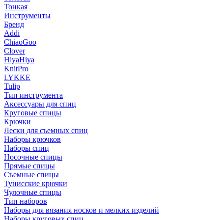
Тонкая
Инструменты
Бренд
Addi
ChiaoGoo
Clover
HiyaHiya
KnitPro
LYKKE
Tulip
Тип инструмента
Аксессуары для спиц
Круговые спицы
Крючки
Лески для съемных спиц
Наборы крючков
Наборы спиц
Носочные спицы
Прямые спицы
Съемные спицы
Тунисские крючки
Чулочные спицы
Тип наборов
Наборы для вязания носков и мелких изделий
Наборы круговых спиц