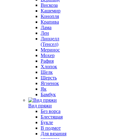
Вискоза
Кашемир
Конопля
Крапива
Лама
Лен
Лиоцелл
(Тенсел)
Меринос
Мохер
Рафия
Хлопок
Шелк
Шерсть
Ягненок
Як
Бамбук
Вид пряжи
Без ворса
Блестящая
Букле
В подмот
Для вязания