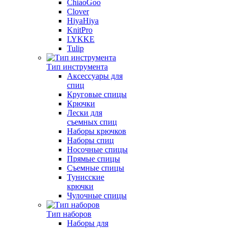
ChiaoGoo
Clover
HiyaHiya
KnitPro
LYKKE
Tulip
Тип инструмента
Аксессуары для
спиц
Круговые спицы
Крючки
Лески для
съемных спиц
Наборы крючков
Наборы спиц
Носочные спицы
Прямые спицы
Съемные спицы
Тунисские
крючки
Чулочные спицы
Тип наборов
Наборы для