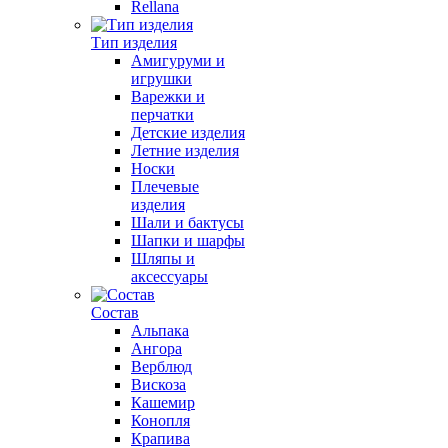
Rellana
Тип изделия
Амигуруми и
игрушки
Варежки и
перчатки
Детские изделия
Летние изделия
Носки
Плечевые
изделия
Шали и бактусы
Шапки и шарфы
Шляпы и
аксессуары
Состав
Альпака
Ангора
Верблюд
Вискоза
Кашемир
Конопля
Крапива