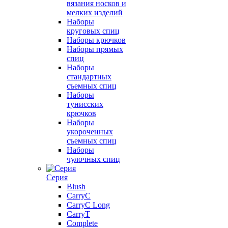
вязания носков и
мелких изделий
Наборы
круговых спиц
Наборы крючков
Наборы прямых
спиц
Наборы
стандартных
съемных спиц
Наборы
тунисских
крючков
Наборы
укороченных
съемных спиц
Наборы
чулочных спиц
Серия
Blush
CarryC
CarryC Long
CarryT
Complete