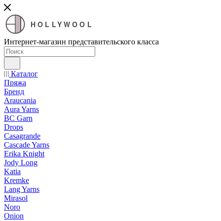
HOLLYWOOL
Интернет-магазин представительского класса
Каталог
Пряжа
Бренд
Araucania
Aura Yarns
BC Garn
Drops
Casagrande
Cascade Yarns
Erika Knight
Jody Long
Katia
Kremke
Lang Yarns
Mirasol
Noro
Onion