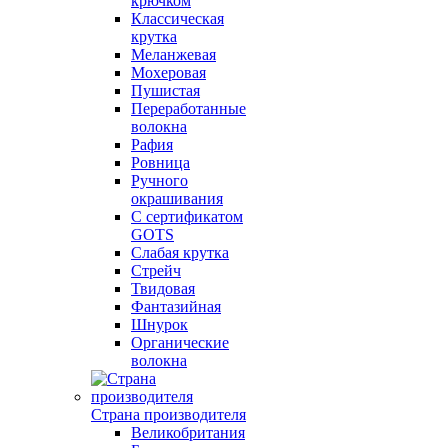
крючком
Классическая
крутка
Меланжевая
Мохеровая
Пушистая
Переработанные
волокна
Рафия
Ровница
Ручного
окрашивания
С сертификатом
GOTS
Слабая крутка
Стрейч
Твидовая
Фантазийная
Шнурок
Органические
волокна
Страна производителя
Великобритания