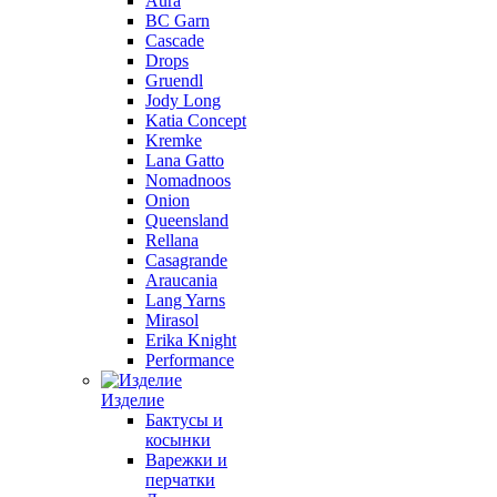
Aura
BC Garn
Cascade
Drops
Gruendl
Jody Long
Katia Concept
Kremke
Lana Gatto
Nomadnoos
Onion
Queensland
Rellana
Casagrande
Araucania
Lang Yarns
Mirasol
Erika Knight
Performance
Изделие
Бактусы и
косынки
Варежки и
перчатки