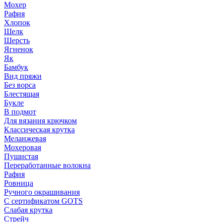
Мохер
Рафия
Хлопок
Шелк
Шерсть
Ягненок
Як
Бамбук
Вид пряжи
Без ворса
Блестящая
Букле
В подмот
Для вязания крючком
Классическая крутка
Меланжевая
Мохеровая
Пушистая
Переработанные волокна
Рафия
Ровница
Ручного окрашивания
С сертификатом GOTS
Слабая крутка
Стрейч