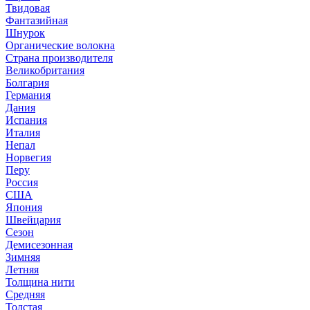
Твидовая
Фантазийная
Шнурок
Органические волокна
Страна производителя
Великобритания
Болгария
Германия
Дания
Испания
Италия
Непал
Норвегия
Перу
Россия
США
Япония
Швейцария
Сезон
Демисезонная
Зимняя
Летняя
Толщина нити
Средняя
Толстая