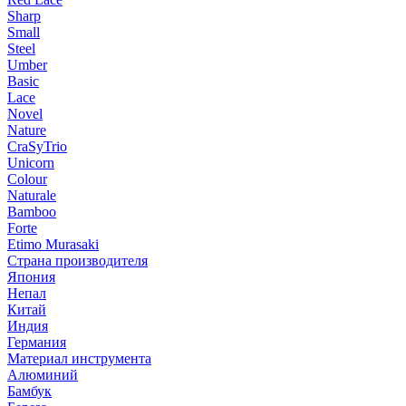
Sharp
Small
Steel
Umber
Basic
Lace
Novel
Nature
CraSyTrio
Unicorn
Colour
Naturale
Bamboo
Forte
Etimo Murasaki
Страна производителя
Япония
Непал
Китай
Индия
Германия
Материал инструмента
Алюминий
Бамбук