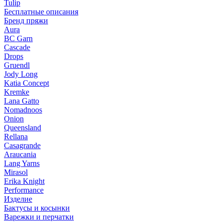
Tulip
Бесплатные описания
Бренд пряжи
Aura
BC Garn
Cascade
Drops
Gruendl
Jody Long
Katia Concept
Kremke
Lana Gatto
Nomadnoos
Onion
Queensland
Rellana
Casagrande
Araucania
Lang Yarns
Mirasol
Erika Knight
Performance
Изделие
Бактусы и косынки
Варежки и перчатки