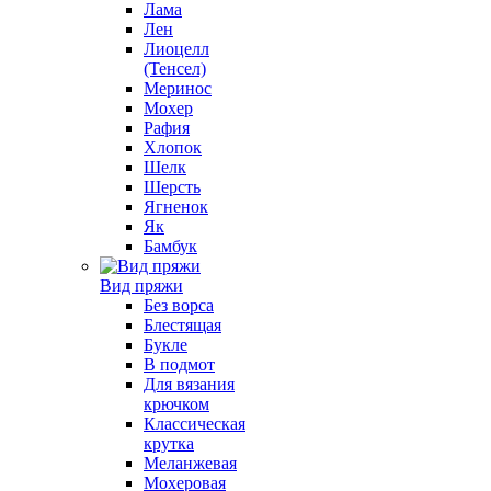
Лама
Лен
Лиоцелл
(Тенсел)
Меринос
Мохер
Рафия
Хлопок
Шелк
Шерсть
Ягненок
Як
Бамбук
Вид пряжи
Без ворса
Блестящая
Букле
В подмот
Для вязания
крючком
Классическая
крутка
Меланжевая
Мохеровая