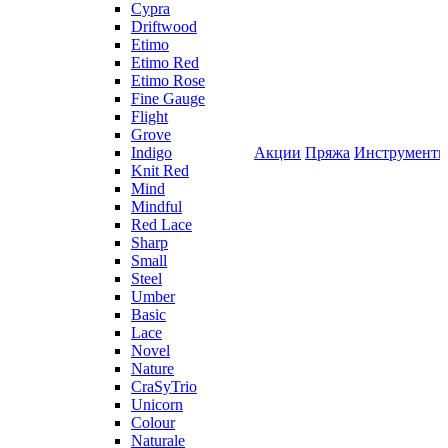
Cypra
Driftwood
Etimo
Etimo Red
Etimo Rose
Fine Gauge
Flight
Grove
Indigo
Акции
Пряжа
Инструмент
Knit Red
Mind
Mindful
Red Lace
Sharp
Small
Steel
Umber
Basic
Lace
Novel
Nature
CraSyTrio
Unicorn
Colour
Naturale