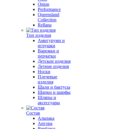
Onion
Performance
Queensland
Collection
Rellana
Тип изделия
Амигуруми и
игрушки
Варежки и
перчатки
Детские изделия
Летние изделия
Носки
Плечевые
изделия
Шали и бактусы
Шапки и шарфы
Шляпы и
аксессуары
Состав
Альпака
Ангора
Верблюд