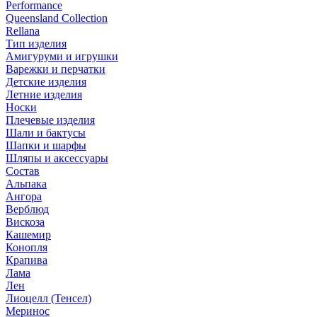
Performance
Queensland Collection
Rellana
Тип изделия
Амигуруми и игрушки
Варежки и перчатки
Детские изделия
Летние изделия
Носки
Плечевые изделия
Шали и бактусы
Шапки и шарфы
Шляпы и аксессуары
Состав
Альпака
Ангора
Верблюд
Вискоза
Кашемир
Конопля
Крапива
Лама
Лен
Лиоцелл (Тенсел)
Меринос