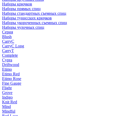
Наборы крючков
Наборы прямых спиц
Наборы стандартных съемных спиц
Наборы тунисских крючков
Наборы укороченных съемных спиц
Наборы чулочных спиц
Серия
Blush
CarryC
CarryC Long
CarryT
Complete
Cypra
Driftwood
Etimo
Etimo Red
Etimo Rose
Fine Gauge
Flight
Grove
Indigo
Knit Red
Mind
Mindful
Red Lace