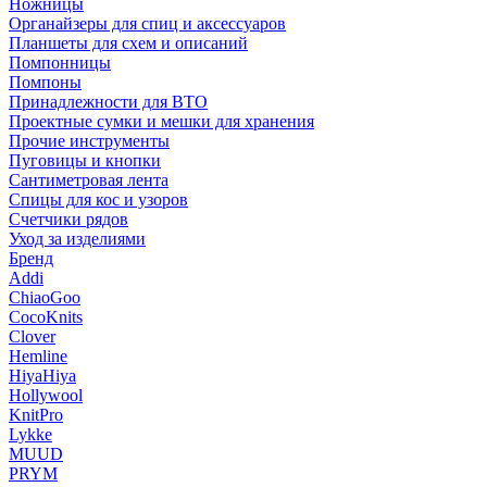
Ножницы
Органайзеры для спиц и аксессуаров
Планшеты для схем и описаний
Помпонницы
Помпоны
Принадлежности для ВТО
Проектные сумки и мешки для хранения
Прочие инструменты
Пуговицы и кнопки
Сантиметровая лента
Спицы для кос и узоров
Счетчики рядов
Уход за изделиями
Бренд
Addi
ChiaoGoo
CocoKnits
Clover
Hemline
HiyaHiya
Hollywool
KnitPro
Lykke
MUUD
PRYM