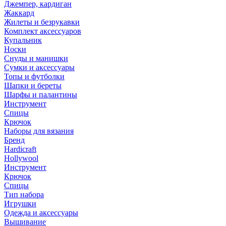
Джемпер, кардиган
Жаккард
Жилеты и безрукавки
Комплект аксессуаров
Купальник
Носки
Снуды и манишки
Сумки и аксессуары
Топы и футболки
Шапки и береты
Шарфы и палантины
Инструмент
Спицы
Крючок
Наборы для вязания
Бренд
Hardicraft
Hollywool
Инструмент
Крючок
Спицы
Тип набора
Игрушки
Одежда и аксессуары
Вышивание