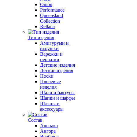
Onion
Performance
Queensland
Collection
Rellana
Тип изделия
Амигуруми и
игрушки
Варежки и
перчатки
Детские изделия
Летние изделия
Носки
Плечевые
изделия
Шали и бактусы
Шапки и шарфы
Шляпы и
аксессуары
Состав
Альпака
Ангора
Верблюд