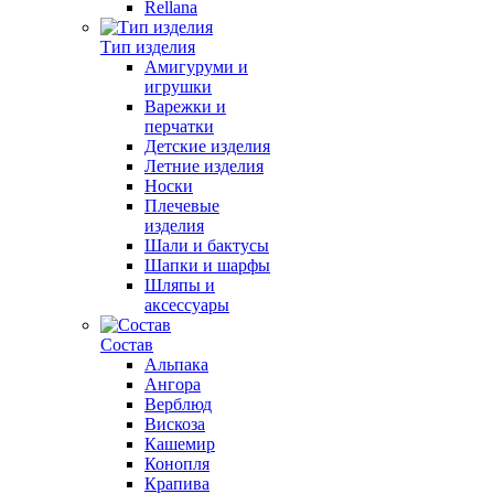
Rellana
Тип изделия
Амигуруми и
игрушки
Варежки и
перчатки
Детские изделия
Летние изделия
Носки
Плечевые
изделия
Шали и бактусы
Шапки и шарфы
Шляпы и
аксессуары
Состав
Альпака
Ангора
Верблюд
Вискоза
Кашемир
Конопля
Крапива