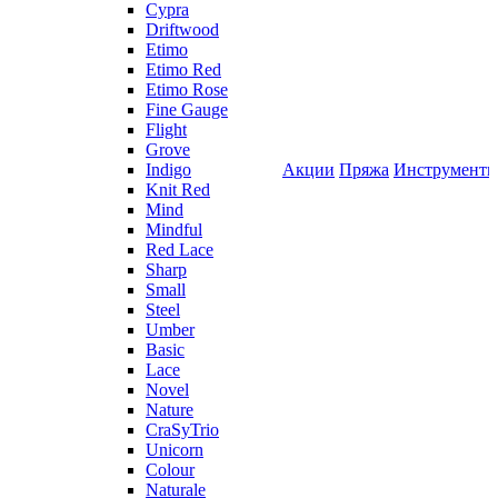
Cypra
Driftwood
Etimo
Etimo Red
Etimo Rose
Fine Gauge
Flight
Grove
Indigo
Акции
Пряжа
Инструмент
Knit Red
Mind
Mindful
Red Lace
Sharp
Small
Steel
Umber
Basic
Lace
Novel
Nature
CraSyTrio
Unicorn
Colour
Naturale