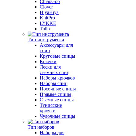
ChiaoGoo
Clover
HiyaHiya
KnitPro
LYKKE
Tulip
Тип инструмента
Аксессуары для
спиц
Круговые спицы
Крючки
Лески для
съемных спиц
Наборы крючков
Наборы спиц
Носочные спицы
Прямые спицы
Съемные спицы
Тунисские
крючки
Чулочные спицы
Тип наборов
Наборы для