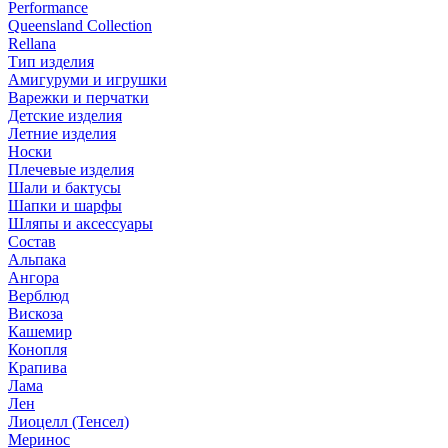
Performance
Queensland Collection
Rellana
Тип изделия
Амигуруми и игрушки
Варежки и перчатки
Детские изделия
Летние изделия
Носки
Плечевые изделия
Шали и бактусы
Шапки и шарфы
Шляпы и аксессуары
Состав
Альпака
Ангора
Верблюд
Вискоза
Кашемир
Конопля
Крапива
Лама
Лен
Лиоцелл (Тенсел)
Меринос