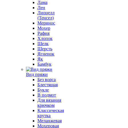
Лама
Лен
Лиоцелл
(Тенсел)
Меринос
Мохер
Рафия
Хлопок
Шелк
Шерсть
Ягненок
Як
Бамбук
Вид пряжи
Без ворса
Блестящая
Букле
В подмот
Для вязания
крючком
Классическая
крутка
Меланжевая
Мохеровая