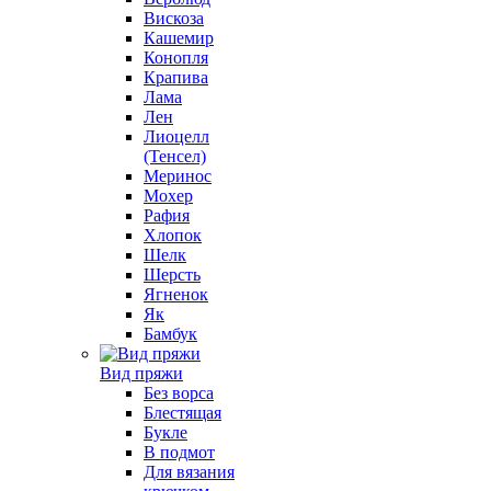
Вискоза
Кашемир
Конопля
Крапива
Лама
Лен
Лиоцелл
(Тенсел)
Меринос
Мохер
Рафия
Хлопок
Шелк
Шерсть
Ягненок
Як
Бамбук
Вид пряжи
Без ворса
Блестящая
Букле
В подмот
Для вязания