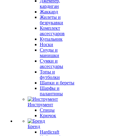
Джемпер,
кардиган
Жаккард
Жилеты и
безрукавки
Комплект
аксессуаров
Купальник
Носки
Снуды и
манишки
Сумки и
аксессуары
Топы и
футболки
Шапки и береты
Шарфы и
палантины
Инструмент
Спицы
Крючок
Бренд
Hardicraft