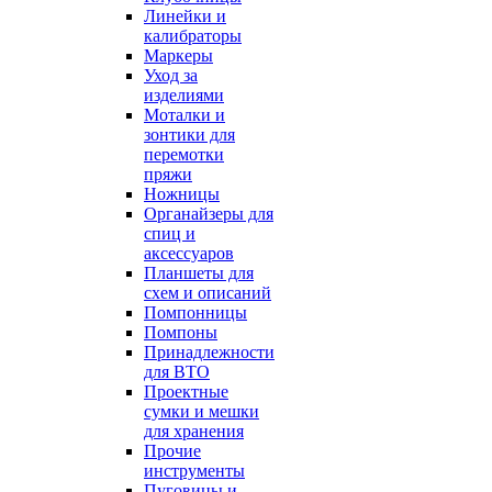
Линейки и
калибраторы
Маркеры
Уход за
изделиями
Моталки и
зонтики для
перемотки
пряжи
Ножницы
Органайзеры для
спиц и
аксессуаров
Планшеты для
схем и описаний
Помпонницы
Помпоны
Принадлежности
для ВТО
Проектные
сумки и мешки
для хранения
Прочие
инструменты
Пуговицы и