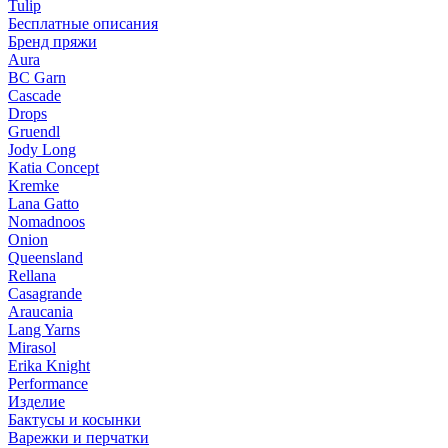
Tulip
Бесплатные описания
Бренд пряжи
Aura
BC Garn
Cascade
Drops
Gruendl
Jody Long
Katia Concept
Kremke
Lana Gatto
Nomadnoos
Onion
Queensland
Rellana
Casagrande
Araucania
Lang Yarns
Mirasol
Erika Knight
Performance
Изделие
Бактусы и косынки
Варежки и перчатки