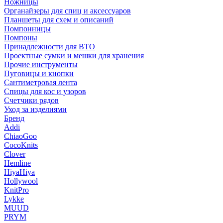
Ножницы
Органайзеры для спиц и аксессуаров
Планшеты для схем и описаний
Помпонницы
Помпоны
Принадлежности для ВТО
Проектные сумки и мешки для хранения
Прочие инструменты
Пуговицы и кнопки
Сантиметровая лента
Спицы для кос и узоров
Счетчики рядов
Уход за изделиями
Бренд
Addi
ChiaoGoo
CocoKnits
Clover
Hemline
HiyaHiya
Hollywool
KnitPro
Lykke
MUUD
PRYM