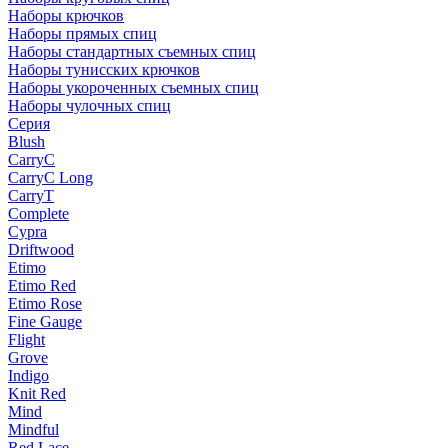
Наборы крючков
Наборы прямых спиц
Наборы стандартных съемных спиц
Наборы тунисских крючков
Наборы укороченных съемных спиц
Наборы чулочных спиц
Серия
Blush
CarryC
CarryC Long
CarryT
Complete
Cypra
Driftwood
Etimo
Etimo Red
Etimo Rose
Fine Gauge
Flight
Grove
Indigo
Knit Red
Mind
Mindful
Red Lace