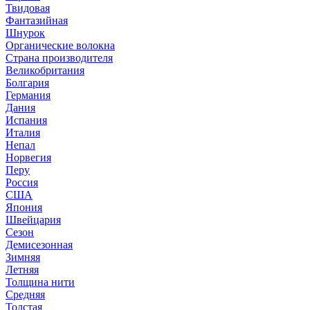
Твидовая
Фантазийная
Шнурок
Органические волокна
Страна производителя
Великобритания
Болгария
Германия
Дания
Испания
Италия
Непал
Норвегия
Перу
Россия
США
Япония
Швейцария
Сезон
Демисезонная
Зимняя
Летняя
Толщина нити
Средняя
Толстая