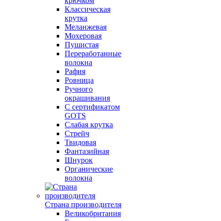
крючком
Классическая
крутка
Меланжевая
Мохеровая
Пушистая
Переработанные
волокна
Рафия
Ровница
Ручного
окрашивания
С сертификатом
GOTS
Слабая крутка
Стрейч
Твидовая
Фантазийная
Шнурок
Органические
волокна
Страна производителя
Великобритания