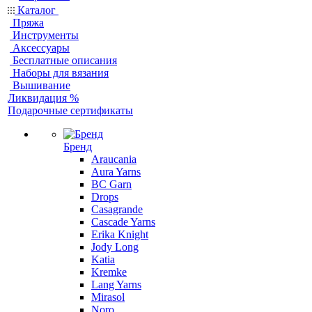
Каталог
Пряжа
Инструменты
Аксессуары
Бесплатные описания
Наборы для вязания
Вышивание
Ликвидация %
Подарочные сертификаты
Бренд
Araucania
Aura Yarns
BC Garn
Drops
Casagrande
Cascade Yarns
Erika Knight
Jody Long
Katia
Kremke
Lang Yarns
Mirasol
Noro