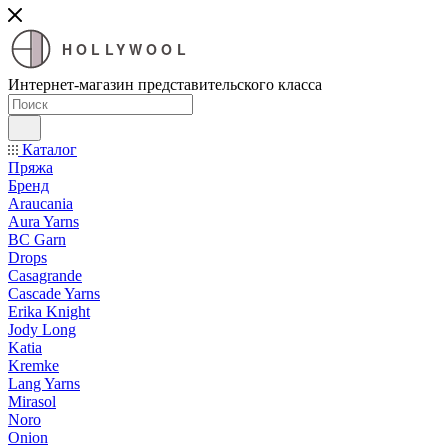
HOLLYWOOL
Интернет-магазин представительского класса
Каталог
Пряжа
Бренд
Araucania
Aura Yarns
BC Garn
Drops
Casagrande
Cascade Yarns
Erika Knight
Jody Long
Katia
Kremke
Lang Yarns
Mirasol
Noro
Onion