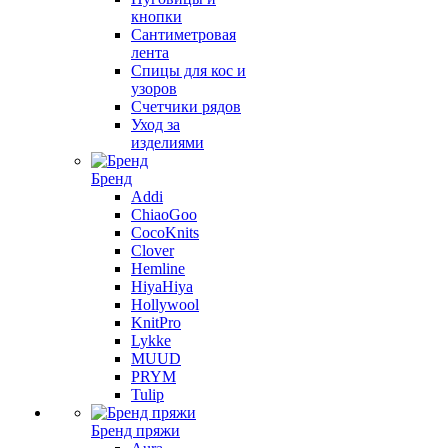
кнопки
Сантиметровая
лента
Спицы для кос и
узоров
Счетчики рядов
Уход за
изделиями
Бренд
Addi
ChiaoGoo
CocoKnits
Clover
Hemline
HiyaHiya
Hollywool
KnitPro
Lykke
MUUD
PRYM
Tulip
Бренд пряжи