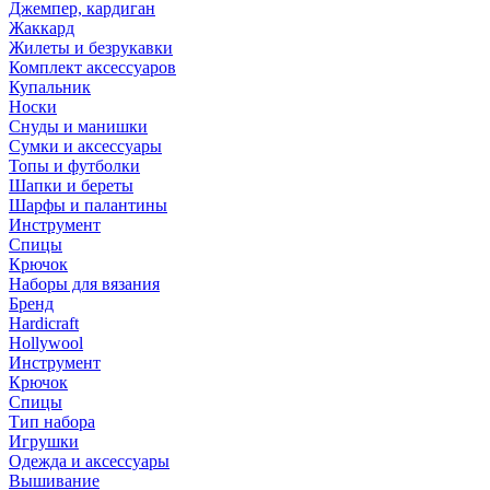
Джемпер, кардиган
Жаккард
Жилеты и безрукавки
Комплект аксессуаров
Купальник
Носки
Снуды и манишки
Сумки и аксессуары
Топы и футболки
Шапки и береты
Шарфы и палантины
Инструмент
Спицы
Крючок
Наборы для вязания
Бренд
Hardicraft
Hollywool
Инструмент
Крючок
Спицы
Тип набора
Игрушки
Одежда и аксессуары
Вышивание