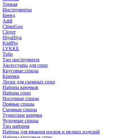
Тонкая
Инструменты
Бренд
Addi
ChiaoGoo
Clover
HiyaHiya
KnitPro
LYKKE
Tulip
Тип инструмента
Аксессуары для спиц
Круговые спицы
Крючки
Лески для съемных спиц
Наборы крючков
Наборы спиц
Носочные спицы
Прямые спицы
Съемные спицы
Тунисские крючки
Чулочные спицы
Тип наборов
Наборы для вязания носков и мелких изделий
Наборы круговых спиц