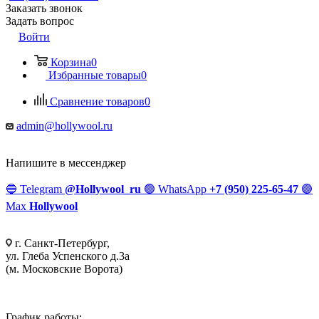
Заказать звонок
Задать вопрос
Войти
Корзина
0
Избранные товары
0
Сравнение товаров
0
admin@hollywool.ru
Напишите в мессенджер
🔵
Telegram
@Hollywool_ru
🟢
WhatsApp
+7 (950) 225-65-47
🟣
Max
Hollywool
г. Санкт-Петербург,
ул. Глеба Успенского д.3а
(м. Московские Ворота)
График работы: