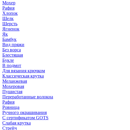
Мохер
Рафия
Хлопок
Шелк
Шерсть
Ягненок
Як
Бамбук
Вид пряжи
Без ворса
Блестящая
Букле
В подмот
Для вязания крючком
Классическая крутка
Меланжевая
Мохеровая
Пушистая
Переработанные волокна
Рафия
Ровница
Ручного окрашивания
С сертификатом GOTS
Слабая крутка
Стрейч