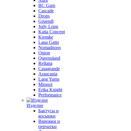
Aura
BC Garn
Cascade
Drops
Gruendl
Jody Long
Katia Concept
Kremke
Lana Gatto
Nomadnoos
Onion
Queensland
Rellana
Casagrande
Araucania
Lang Yarns
Mirasol
Erika Knight
Performance
Изделие
Бактусы и
косынки
Варежки и
перчатки