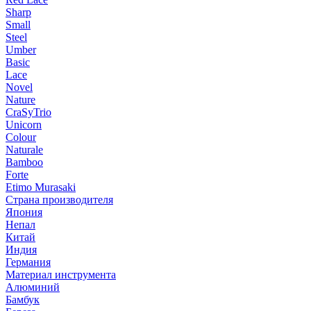
Sharp
Small
Steel
Umber
Basic
Lace
Novel
Nature
CraSyTrio
Unicorn
Colour
Naturale
Bamboo
Forte
Etimo Murasaki
Страна производителя
Япония
Непал
Китай
Индия
Германия
Материал инструмента
Алюминий
Бамбук