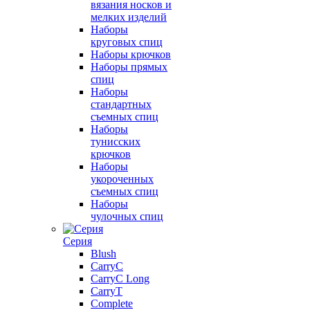
вязания носков и
мелких изделий
Наборы
круговых спиц
Наборы крючков
Наборы прямых
спиц
Наборы
стандартных
съемных спиц
Наборы
тунисских
крючков
Наборы
укороченных
съемных спиц
Наборы
чулочных спиц
Серия
Blush
CarryC
CarryC Long
CarryT
Complete