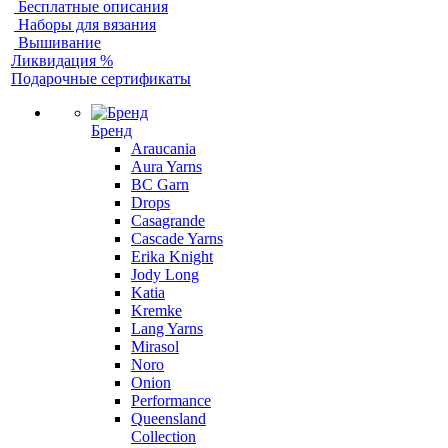
Бесплатные описания
Наборы для вязания
Вышивание
Ликвидация %
Подарочные сертификаты
Бренд
Araucania
Aura Yarns
BC Garn
Drops
Casagrande
Cascade Yarns
Erika Knight
Jody Long
Katia
Kremke
Lang Yarns
Mirasol
Noro
Onion
Performance
Queensland
Collection