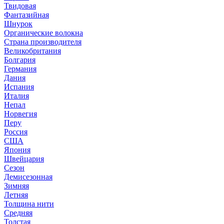
Твидовая
Фантазийная
Шнурок
Органические волокна
Страна производителя
Великобритания
Болгария
Германия
Дания
Испания
Италия
Непал
Норвегия
Перу
Россия
США
Япония
Швейцария
Сезон
Демисезонная
Зимняя
Летняя
Толщина нити
Средняя
Толстая