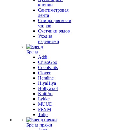
кнопки
Сантиметровая
лента
Спицы для кос и
узоров
Счетчики рядов
Уход за
изделиями
Бренд
Addi
ChiaoGoo
CocoKnits
Clover
Hemline
HiyaHiya
Hollywool
KnitPro
Lykke
MUUD
PRYM
Tulip
Бренд пряжи