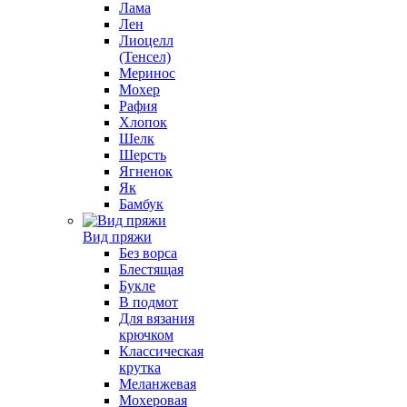
Лама
Лен
Лиоцелл
(Тенсел)
Меринос
Мохер
Рафия
Хлопок
Шелк
Шерсть
Ягненок
Як
Бамбук
Вид пряжи
Без ворса
Блестящая
Букле
В подмот
Для вязания
крючком
Классическая
крутка
Меланжевая
Мохеровая