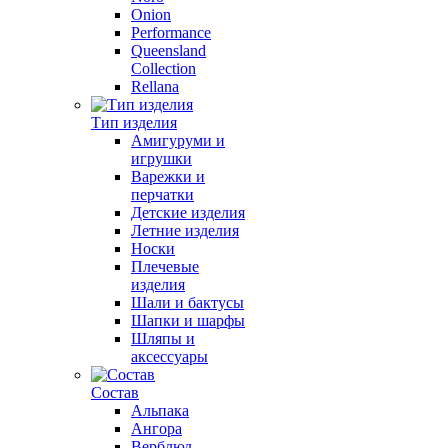
Onion
Performance
Queensland
Collection
Rellana
Тип изделия
Амигуруми и
игрушки
Варежки и
перчатки
Детские изделия
Летние изделия
Носки
Плечевые
изделия
Шали и бактусы
Шапки и шарфы
Шляпы и
аксессуары
Состав
Альпака
Ангора
Верблюд