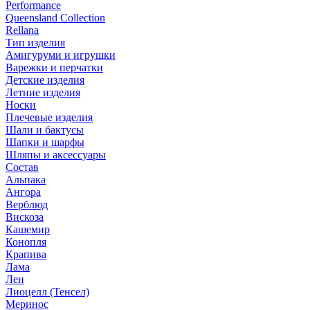
Performance
Queensland Collection
Rellana
Тип изделия
Амигуруми и игрушки
Варежки и перчатки
Детские изделия
Летние изделия
Носки
Плечевые изделия
Шали и бактусы
Шапки и шарфы
Шляпы и аксессуары
Состав
Альпака
Ангора
Верблюд
Вискоза
Кашемир
Конопля
Крапива
Лама
Лен
Лиоцелл (Тенсел)
Меринос