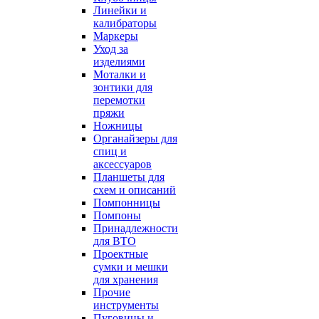
Линейки и
калибраторы
Маркеры
Уход за
изделиями
Моталки и
зонтики для
перемотки
пряжи
Ножницы
Органайзеры для
спиц и
аксессуаров
Планшеты для
схем и описаний
Помпонницы
Помпоны
Принадлежности
для ВТО
Проектные
сумки и мешки
для хранения
Прочие
инструменты
Пуговицы и