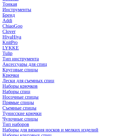
Тонкая
Инструменты
Бренд
Addi
ChiaoGoo
Clover
HiyaHiya
KnitPro
LYKKE
Tulip
Тип инструмента
Аксессуары для спиц
Круговые спицы
Крючки
Лески для съемных спиц
Наборы крючков
Наборы спиц
Носочные спицы
Прямые спицы
Съемные спицы
Тунисские крючки
Чулочные спицы
Тип наборов
Наборы для вязания носков и мелких изделий
Наборы круговых спиц