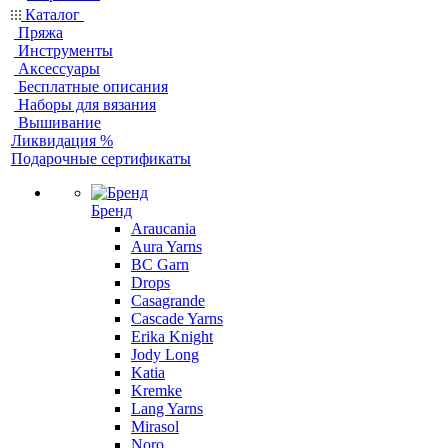
Каталог
Пряжа
Инструменты
Аксессуары
Бесплатные описания
Наборы для вязания
Вышивание
Ликвидация %
Подарочные сертификаты
Бренд
Araucania
Aura Yarns
BC Garn
Drops
Casagrande
Cascade Yarns
Erika Knight
Jody Long
Katia
Kremke
Lang Yarns
Mirasol
Noro