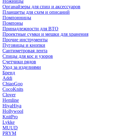
Ножницы
Органайзеры для спиц и аксессуаров
Планшеты для схем и описаний
Помпонницы
Помпоны
Принадлежности для ВТО
Проектные сумки и мешки для хранения
Прочие инструменты
Пуговицы и кнопки
Сантиметровая лента
Спицы для кос и узоров
Счетчики рядов
Уход за изделиями
Бренд
Addi
ChiaoGoo
CocoKnits
Clover
Hemline
HiyaHiya
Hollywool
KnitPro
Lykke
MUUD
PRYM