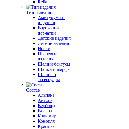
Rellana
Тип изделия
Амигуруми и
игрушки
Варежки и
перчатки
Детские изделия
Летние изделия
Носки
Плечевые
изделия
Шали и бактусы
Шапки и шарфы
Шляпы и
аксессуары
Состав
Альпака
Ангора
Верблюд
Вискоза
Кашемир
Конопля
Крапива