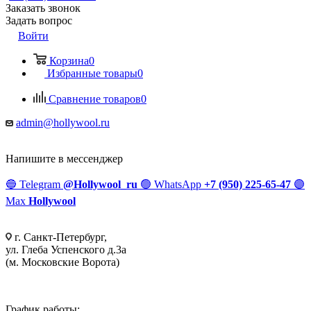
Заказать звонок
Задать вопрос
Войти
Корзина
0
Избранные товары
0
Сравнение товаров
0
admin@hollywool.ru
Напишите в мессенджер
🔵
Telegram
@Hollywool_ru
🟢
WhatsApp
+7 (950) 225-65-47
🟣
Max
Hollywool
г. Санкт-Петербург,
ул. Глеба Успенского д.3а
(м. Московские Ворота)
График работы: