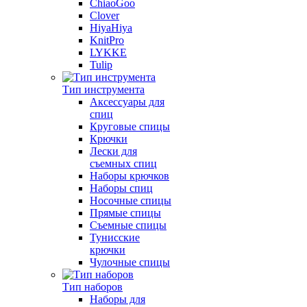
ChiaoGoo
Clover
HiyaHiya
KnitPro
LYKKE
Tulip
Тип инструмента
Аксессуары для
спиц
Круговые спицы
Крючки
Лески для
съемных спиц
Наборы крючков
Наборы спиц
Носочные спицы
Прямые спицы
Съемные спицы
Тунисские
крючки
Чулочные спицы
Тип наборов
Наборы для