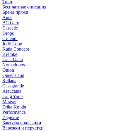
Tulip
Бесплатные описания
Бренд пряжи
Aura
BC Garn
Cascade
Drops
Gruendl
Jody Long
Katia Concept
Kremke
Lana Gatto
Nomadnoos
Onion
Queensland
Rellana
Casagrande
Araucania
Lang Yarns
Mirasol
Erika Knight
Performance
Изделие
Бактусы и косынки
Варежки и перчатки