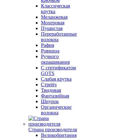
крючком
Классическая
крутка
Меланжевая
Мохеровая
Пушистая
Переработанные
волокна
Рафия
Ровница
Ручного
окрашивания
С сертификатом
GOTS
Слабая крутка
Стрейч
Твидовая
Фантазийная
Шнурок
Органические
волокна
Страна производителя
Великобритания