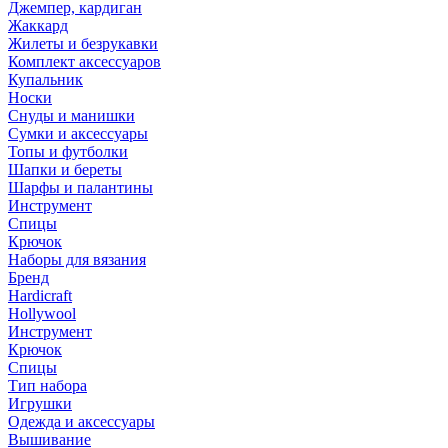
Джемпер, кардиган
Жаккард
Жилеты и безрукавки
Комплект аксессуаров
Купальник
Носки
Снуды и манишки
Сумки и аксессуары
Топы и футболки
Шапки и береты
Шарфы и палантины
Инструмент
Спицы
Крючок
Наборы для вязания
Бренд
Hardicraft
Hollywool
Инструмент
Крючок
Спицы
Тип набора
Игрушки
Одежда и аксессуары
Вышивание