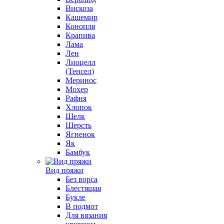
Вискоза
Кашемир
Конопля
Крапива
Лама
Лен
Лиоцелл
(Тенсел)
Меринос
Мохер
Рафия
Хлопок
Шелк
Шерсть
Ягненок
Як
Бамбук
Вид пряжи
Без ворса
Блестящая
Букле
В подмот
Для вязания