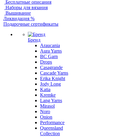
Бесплатные описания
Наборы для вязания
Вышивание
Ликвидация %
Подарочные сертификаты
Бренд
Araucania
Aura Yarns
BC Garn
Drops
Casagrande
Cascade Yarns
Erika Knight
Jody Long
Katia
Kremke
Lang Yarns
Mirasol
Noro
Onion
Performance
Queensland
Collection