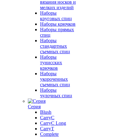
вязания носков и
мелких изделий
Наборы
круговых спиц
Наборы крючков
Наборы прямых
спиц
Наборы
стандартных
съемных спиц
Наборы
тунисских
крючков
Наборы
укороченных
съемных спиц
Наборы
чулочных спиц
Серия
Blush
CarryC
CarryC Long
CarryT
Complete