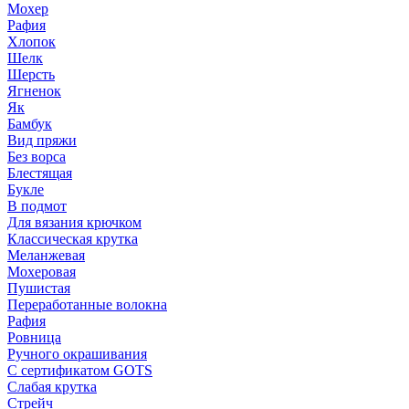
Мохер
Рафия
Хлопок
Шелк
Шерсть
Ягненок
Як
Бамбук
Вид пряжи
Без ворса
Блестящая
Букле
В подмот
Для вязания крючком
Классическая крутка
Меланжевая
Мохеровая
Пушистая
Переработанные волокна
Рафия
Ровница
Ручного окрашивания
С сертификатом GOTS
Слабая крутка
Стрейч