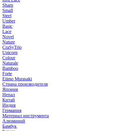
Sharp
Small
Steel
Umber
Basic
Lace
Novel
Nature
CraSyTrio
Unicorn
Colour
Naturale
Bamboo
Forte
Etimo Murasaki
Страна производителя
Япония
Непал
Китай
Индия
Германия
Материал инструмента
Алюминий
Бамбук