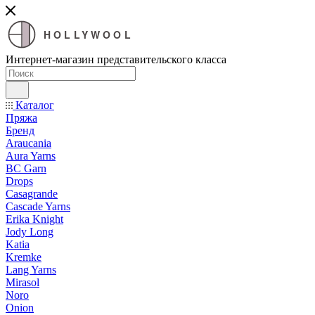
HOLLYWOOL
Интернет-магазин представительского класса
Каталог
Пряжа
Бренд
Araucania
Aura Yarns
BC Garn
Drops
Casagrande
Cascade Yarns
Erika Knight
Jody Long
Katia
Kremke
Lang Yarns
Mirasol
Noro
Onion