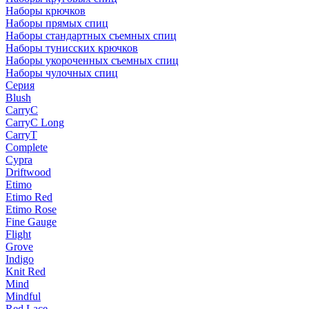
Наборы крючков
Наборы прямых спиц
Наборы стандартных съемных спиц
Наборы тунисских крючков
Наборы укороченных съемных спиц
Наборы чулочных спиц
Серия
Blush
CarryC
CarryC Long
CarryT
Complete
Cypra
Driftwood
Etimo
Etimo Red
Etimo Rose
Fine Gauge
Flight
Grove
Indigo
Knit Red
Mind
Mindful
Red Lace