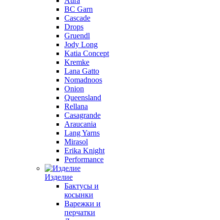
Aura
BC Garn
Cascade
Drops
Gruendl
Jody Long
Katia Concept
Kremke
Lana Gatto
Nomadnoos
Onion
Queensland
Rellana
Casagrande
Araucania
Lang Yarns
Mirasol
Erika Knight
Performance
Изделие
Бактусы и
косынки
Варежки и
перчатки