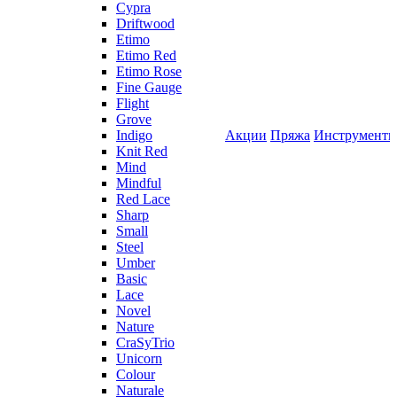
Cypra
Driftwood
Etimo
Etimo Red
Etimo Rose
Fine Gauge
Flight
Grove
Indigo
Акции
Пряжа
Инструмент
Knit Red
Mind
Mindful
Red Lace
Sharp
Small
Steel
Umber
Basic
Lace
Novel
Nature
CraSyTrio
Unicorn
Colour
Naturale