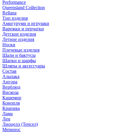
Performance
Queensland Collection
Rellana
Тип изделия
Амигуруми и игрушки
Варежки и перчатки
Детские изделия
Летние изделия
Носки
Плечевые изделия
Шали и бактусы
Шапки и шарфы
Шляпы и аксессуары
Состав
Альпака
Ангора
Верблюд
Вискоза
Кашемир
Конопля
Крапива
Лама
Лен
Лиоцелл (Тенсел)
Меринос