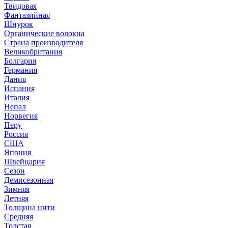
Твидовая
Фантазийная
Шнурок
Органические волокна
Страна производителя
Великобритания
Болгария
Германия
Дания
Испания
Италия
Непал
Норвегия
Перу
Россия
США
Япония
Швейцария
Сезон
Демисезонная
Зимняя
Летняя
Толщина нити
Средняя
Толстая