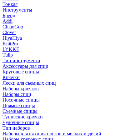
Тонкая
Инструменты
Бренд
Addi
ChiaoGoo
Clover
HiyaHiya
KnitPro
LYKKE
Tulip
Тип инструмента
Аксессуары для спиц
Круговые спицы
Крючки
Лески для съемных спиц
Наборы крючков
Наборы спиц
Носочные спицы
Прямые спицы
Съемные спицы
Тунисские крючки
Чулочные спицы
Тип наборов
Наборы для вязания носков и мелких изделий
Наборы круговых спиц