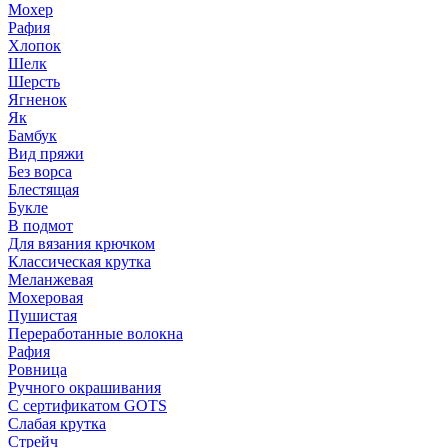
Мохер
Рафия
Хлопок
Шелк
Шерсть
Ягненок
Як
Бамбук
Вид пряжи
Без ворса
Блестящая
Букле
В подмот
Для вязания крючком
Классическая крутка
Меланжевая
Мохеровая
Пушистая
Переработанные волокна
Рафия
Ровница
Ручного окрашивания
С сертификатом GOTS
Слабая крутка
Стрейч