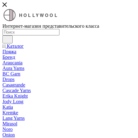
HOLLYWOOL
Интернет-магазин представительского класса
Каталог
Пряжа
Бренд
Araucania
Aura Yarns
BC Garn
Drops
Casagrande
Cascade Yarns
Erika Knight
Jody Long
Katia
Kremke
Lang Yarns
Mirasol
Noro
Onion