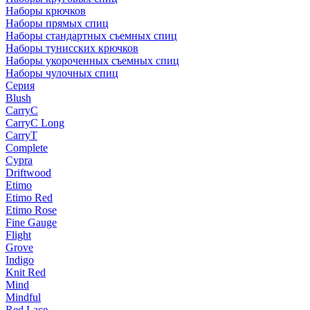
Наборы крючков
Наборы прямых спиц
Наборы стандартных съемных спиц
Наборы тунисских крючков
Наборы укороченных съемных спиц
Наборы чулочных спиц
Серия
Blush
CarryC
CarryC Long
CarryT
Complete
Cypra
Driftwood
Etimo
Etimo Red
Etimo Rose
Fine Gauge
Flight
Grove
Indigo
Knit Red
Mind
Mindful
Red Lace