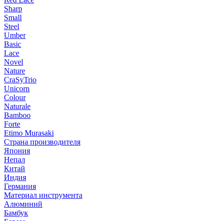
Sharp
Small
Steel
Umber
Basic
Lace
Novel
Nature
CraSyTrio
Unicorn
Colour
Naturale
Bamboo
Forte
Etimo Murasaki
Страна производителя
Япония
Непал
Китай
Индия
Германия
Материал инструмента
Алюминий
Бамбук