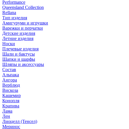
Performance
Queensland Collection
Rellana
Тип изделия
Амигуруми и игрушки
Варежки и перчатки
Детские изделия
Летние изделия
Носки
Плечевые изделия
Шали и бактусы
Шапки и шарфы
Шляпы и аксессуары
Состав
Альпака
Ангора
Верблюд
Вискоза
Кашемир
Конопля
Крапива
Лама
Лен
Лиоцелл (Тенсел)
Меринос