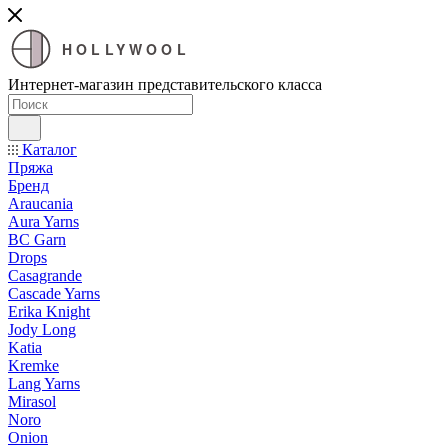
HOLLYWOOL
Интернет-магазин представительского класса
Каталог
Пряжа
Бренд
Araucania
Aura Yarns
BC Garn
Drops
Casagrande
Cascade Yarns
Erika Knight
Jody Long
Katia
Kremke
Lang Yarns
Mirasol
Noro
Onion