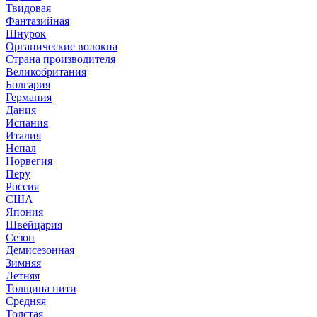
Твидовая
Фантазийная
Шнурок
Органические волокна
Страна производителя
Великобритания
Болгария
Германия
Дания
Испания
Италия
Непал
Норвегия
Перу
Россия
США
Япония
Швейцария
Сезон
Демисезонная
Зимняя
Летняя
Толщина нити
Средняя
Толстая