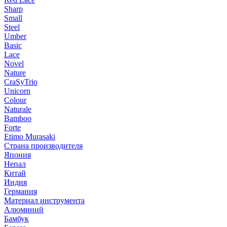
Sharp
Small
Steel
Umber
Basic
Lace
Novel
Nature
CraSyTrio
Unicorn
Colour
Naturale
Bamboo
Forte
Etimo Murasaki
Страна производителя
Япония
Непал
Китай
Индия
Германия
Материал инструмента
Алюминий
Бамбук