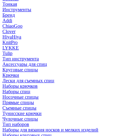
Тонкая
Инструменты
Бренд
Addi
ChiaoGoo
Clover
HiyaHiya
KnitPro
LYKKE
Tulip
Тип инструмента
Аксессуары для спиц
Круговые спицы
Крючки
Лески для съемных спиц
Наборы крючков
Наборы спиц
Носочные спицы
Прямые спицы
Съемные спицы
Тунисские крючки
Чулочные спицы
Тип наборов
Наборы для вязания носков и мелких изделий
Наборы круговых спиц