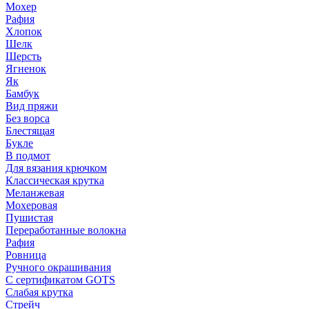
Мохер
Рафия
Хлопок
Шелк
Шерсть
Ягненок
Як
Бамбук
Вид пряжи
Без ворса
Блестящая
Букле
В подмот
Для вязания крючком
Классическая крутка
Меланжевая
Мохеровая
Пушистая
Переработанные волокна
Рафия
Ровница
Ручного окрашивания
С сертификатом GOTS
Слабая крутка
Стрейч