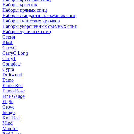
Наборы крючков
Наборы прямых спиц
Наборы стандартных съемных спиц
Наборы тунисских крючков
Наборы укороченных съемных спиц
Наборы чулочных спиц
Серия
Blush
CarryC
CarryC Long
CarryT
Complete
Cypra
Driftwood
Etimo
Etimo Red
Etimo Rose
Fine Gauge
Flight
Grove
Indigo
Knit Red
Mind
Mindful
Red Lace