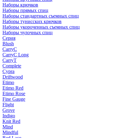
Наборы крючков
Наборы прямых спиц
Наборы стандартных съемных спиц
Наборы тунисских крючков
Наборы укороченных съемных спиц
Наборы чулочных спиц
Серия
Blush
CarryC
CarryC Long
CarryT
Complete
Cypra
Driftwood
Etimo
Etimo Red
Etimo Rose
Fine Gauge
Flight
Grove
Indigo
Knit Red
Mind
Mindful
Red Lace