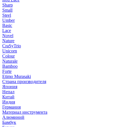
Sharp
Small
Steel
Umber
Basic
Lace
Novel
Nature
CraSyTrio
Unicorn
Colour
Naturale
Bamboo
Forte
Etimo Murasaki
Страна производителя
Япония
Непал
Китай
Индия
Германия
Материал инструмента
Алюминий
Бамбук