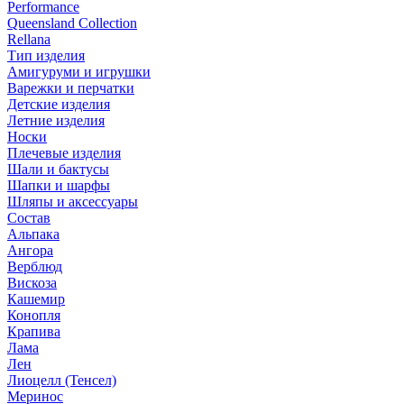
Performance
Queensland Collection
Rellana
Тип изделия
Амигуруми и игрушки
Варежки и перчатки
Детские изделия
Летние изделия
Носки
Плечевые изделия
Шали и бактусы
Шапки и шарфы
Шляпы и аксессуары
Состав
Альпака
Ангора
Верблюд
Вискоза
Кашемир
Конопля
Крапива
Лама
Лен
Лиоцелл (Тенсел)
Меринос