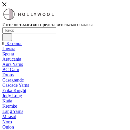
HOLLYWOOL
Интернет-магазин представительского класса
Каталог
Пряжа
Бренд
Araucania
Aura Yarns
BC Garn
Drops
Casagrande
Cascade Yarns
Erika Knight
Jody Long
Katia
Kremke
Lang Yarns
Mirasol
Noro
Onion