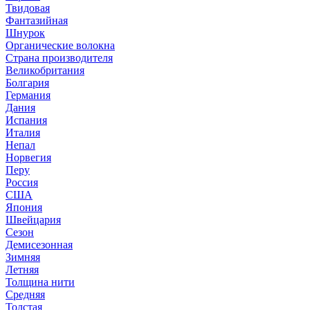
Твидовая
Фантазийная
Шнурок
Органические волокна
Страна производителя
Великобритания
Болгария
Германия
Дания
Испания
Италия
Непал
Норвегия
Перу
Россия
США
Япония
Швейцария
Сезон
Демисезонная
Зимняя
Летняя
Толщина нити
Средняя
Толстая