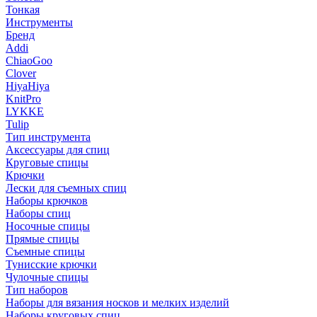
Тонкая
Инструменты
Бренд
Addi
ChiaoGoo
Clover
HiyaHiya
KnitPro
LYKKE
Tulip
Тип инструмента
Аксессуары для спиц
Круговые спицы
Крючки
Лески для съемных спиц
Наборы крючков
Наборы спиц
Носочные спицы
Прямые спицы
Съемные спицы
Тунисские крючки
Чулочные спицы
Тип наборов
Наборы для вязания носков и мелких изделий
Наборы круговых спиц