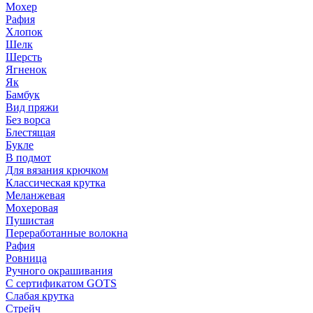
Мохер
Рафия
Хлопок
Шелк
Шерсть
Ягненок
Як
Бамбук
Вид пряжи
Без ворса
Блестящая
Букле
В подмот
Для вязания крючком
Классическая крутка
Меланжевая
Мохеровая
Пушистая
Переработанные волокна
Рафия
Ровница
Ручного окрашивания
С сертификатом GOTS
Слабая крутка
Стрейч