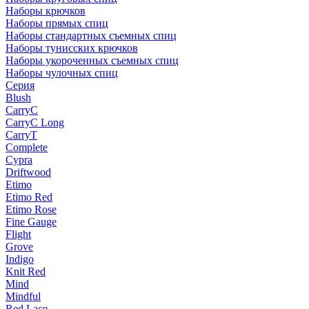
Наборы крючков
Наборы прямых спиц
Наборы стандартных съемных спиц
Наборы тунисских крючков
Наборы укороченных съемных спиц
Наборы чулочных спиц
Серия
Blush
CarryC
CarryC Long
CarryT
Complete
Cypra
Driftwood
Etimo
Etimo Red
Etimo Rose
Fine Gauge
Flight
Grove
Indigo
Knit Red
Mind
Mindful
Red Lace