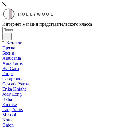
HOLLYWOOL
Интернет-магазин представительского класса
Каталог
Пряжа
Бренд
Araucania
Aura Yarns
BC Garn
Drops
Casagrande
Cascade Yarns
Erika Knight
Jody Long
Katia
Kremke
Lang Yarns
Mirasol
Noro
Onion