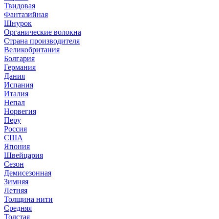
Твидовая
Фантазийная
Шнурок
Органические волокна
Страна производителя
Великобритания
Болгария
Германия
Дания
Испания
Италия
Непал
Норвегия
Перу
Россия
США
Япония
Швейцария
Сезон
Демисезонная
Зимняя
Летняя
Толщина нити
Средняя
Толстая