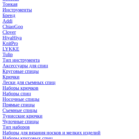
Тонкая
Инструменты
Бренд
Addi
ChiaoGoo
Clover
HiyaHiya
KnitPro
LYKKE
Tulip
Тип инструмента
Аксессуары для спиц
Круговые спицы
Крючки
Лески для съемных спиц
Наборы крючков
Наборы спиц
Носочные спицы
Прямые спицы
Съемные спицы
Тунисские крючки
Чулочные спицы
Тип наборов
Наборы для вязания носков и мелких изделий
Наборы круговых спиц