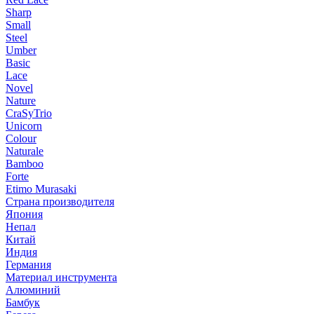
Sharp
Small
Steel
Umber
Basic
Lace
Novel
Nature
CraSyTrio
Unicorn
Colour
Naturale
Bamboo
Forte
Etimo Murasaki
Страна производителя
Япония
Непал
Китай
Индия
Германия
Материал инструмента
Алюминий
Бамбук