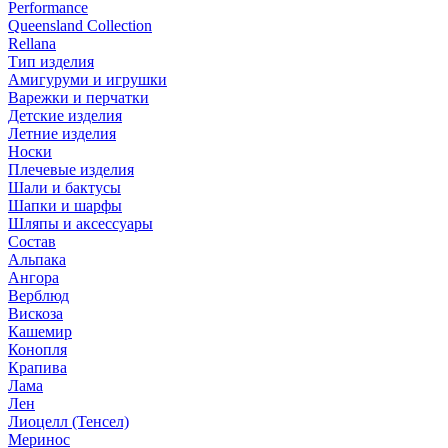
Performance
Queensland Collection
Rellana
Тип изделия
Амигуруми и игрушки
Варежки и перчатки
Детские изделия
Летние изделия
Носки
Плечевые изделия
Шали и бактусы
Шапки и шарфы
Шляпы и аксессуары
Состав
Альпака
Ангора
Верблюд
Вискоза
Кашемир
Конопля
Крапива
Лама
Лен
Лиоцелл (Тенсел)
Меринос