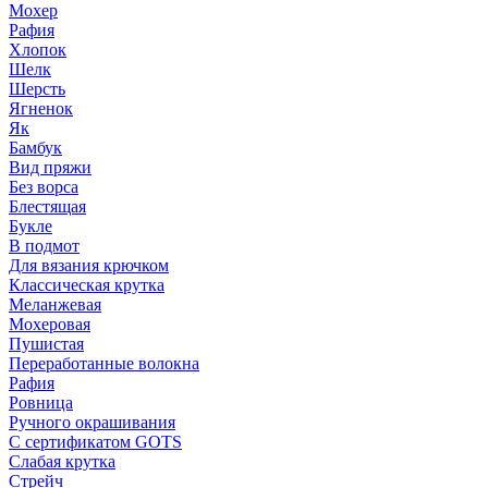
Мохер
Рафия
Хлопок
Шелк
Шерсть
Ягненок
Як
Бамбук
Вид пряжи
Без ворса
Блестящая
Букле
В подмот
Для вязания крючком
Классическая крутка
Меланжевая
Мохеровая
Пушистая
Переработанные волокна
Рафия
Ровница
Ручного окрашивания
С сертификатом GOTS
Слабая крутка
Стрейч