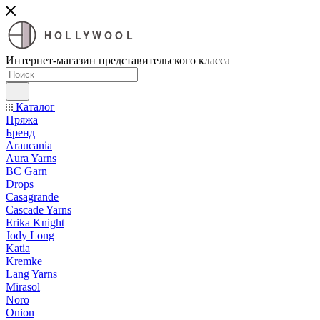
HOLLYWOOL
Интернет-магазин представительского класса
Каталог
Пряжа
Бренд
Araucania
Aura Yarns
BC Garn
Drops
Casagrande
Cascade Yarns
Erika Knight
Jody Long
Katia
Kremke
Lang Yarns
Mirasol
Noro
Onion