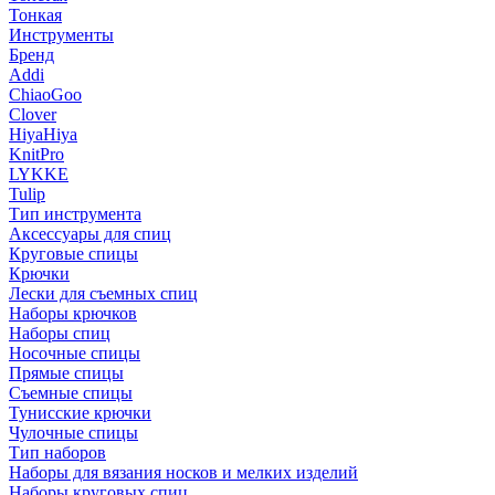
Тонкая
Инструменты
Бренд
Addi
ChiaoGoo
Clover
HiyaHiya
KnitPro
LYKKE
Tulip
Тип инструмента
Аксессуары для спиц
Круговые спицы
Крючки
Лески для съемных спиц
Наборы крючков
Наборы спиц
Носочные спицы
Прямые спицы
Съемные спицы
Тунисские крючки
Чулочные спицы
Тип наборов
Наборы для вязания носков и мелких изделий
Наборы круговых спиц