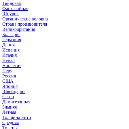
Твидовая
Фантазийная
Шнурок
Органические волокна
Страна производителя
Великобритания
Болгария
Германия
Дания
Испания
Италия
Непал
Норвегия
Перу
Россия
США
Япония
Швейцария
Сезон
Демисезонная
Зимняя
Летняя
Толщина нити
Средняя
Толстая