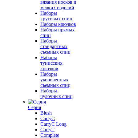
вязания носков и
мелких изделий
Наборы
круговых спиц
Наборы крючков
Наборы прямых
спиц
Наборы
стандартных
съемных спиц
Наборы
тунисских
крючков
Наборы
укороченных
съемных спиц
Наборы
чулочных спиц
Серия
Blush
CarryC
CarryC Long
CarryT
Complete