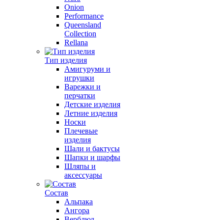
Onion
Performance
Queensland
Collection
Rellana
Тип изделия
Амигуруми и
игрушки
Варежки и
перчатки
Детские изделия
Летние изделия
Носки
Плечевые
изделия
Шали и бактусы
Шапки и шарфы
Шляпы и
аксессуары
Состав
Альпака
Ангора
Верблюд