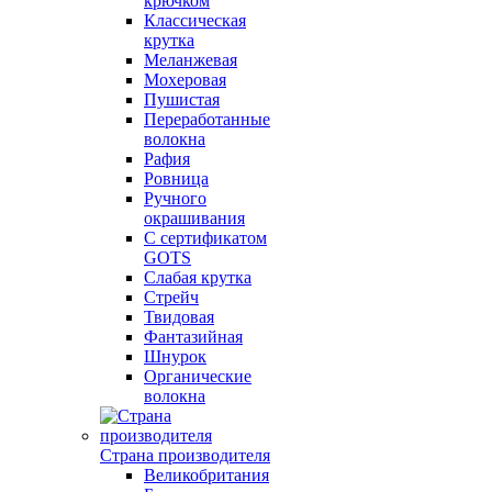
крючком
Классическая
крутка
Меланжевая
Мохеровая
Пушистая
Переработанные
волокна
Рафия
Ровница
Ручного
окрашивания
С сертификатом
GOTS
Слабая крутка
Стрейч
Твидовая
Фантазийная
Шнурок
Органические
волокна
Страна производителя
Великобритания