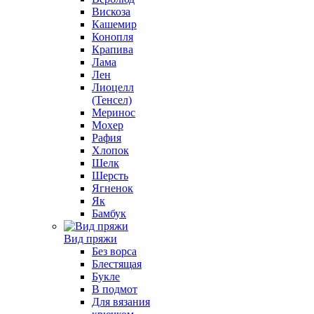
Вискоза
Кашемир
Конопля
Крапива
Лама
Лен
Лиоцелл
(Тенсел)
Меринос
Мохер
Рафия
Хлопок
Шелк
Шерсть
Ягненок
Як
Бамбук
Вид пряжи
Без ворса
Блестящая
Букле
В подмот
Для вязания