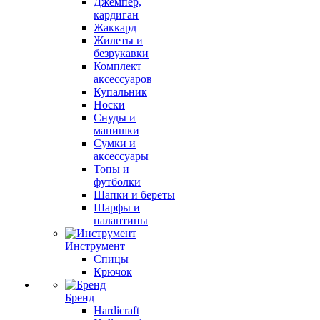
Джемпер,
кардиган
Жаккард
Жилеты и
безрукавки
Комплект
аксессуаров
Купальник
Носки
Снуды и
манишки
Сумки и
аксессуары
Топы и
футболки
Шапки и береты
Шарфы и
палантины
Инструмент
Спицы
Крючок
Бренд
Hardicraft