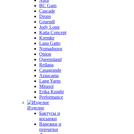
Aura
BC Garn
Cascade
Drops
Gruendl
Jody Long
Katia Concept
Kremke
Lana Gatto
Nomadnoos
Onion
Queensland
Rellana
Casagrande
Araucania
Lang Yarns
Mirasol
Erika Knight
Performance
Изделие
Бактусы и
косынки
Варежки и
перчатки