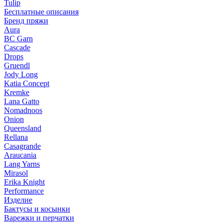
Tulip
Бесплатные описания
Бренд пряжи
Aura
BC Garn
Cascade
Drops
Gruendl
Jody Long
Katia Concept
Kremke
Lana Gatto
Nomadnoos
Onion
Queensland
Rellana
Casagrande
Araucania
Lang Yarns
Mirasol
Erika Knight
Performance
Изделие
Бактусы и косынки
Варежки и перчатки