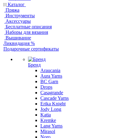
Каталог
Пряжа
Инструменты
Аксессуары
Бесплатные описания
Наборы для вязания
Вышивание
Ликвидация %
Подарочные сертификаты
Бренд
Araucania
Aura Yarns
BC Garn
Drops
Casagrande
Cascade Yarns
Erika Knight
Jody Long
Katia
Kremke
Lang Yarns
Mirasol
Noro