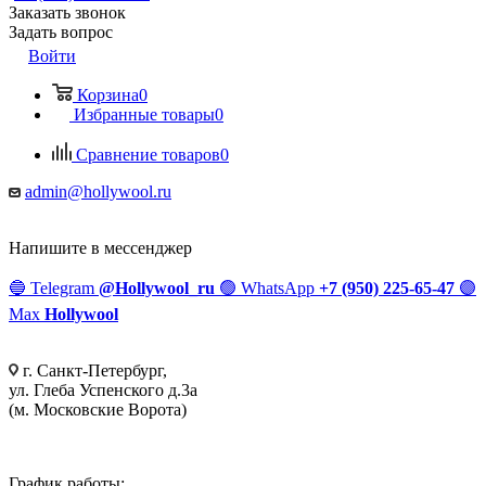
Заказать звонок
Задать вопрос
Войти
Корзина
0
Избранные товары
0
Сравнение товаров
0
admin@hollywool.ru
Напишите в мессенджер
🔵
Telegram
@Hollywool_ru
🟢
WhatsApp
+7 (950) 225-65-47
🟣
Max
Hollywool
г. Санкт-Петербург,
ул. Глеба Успенского д.3а
(м. Московские Ворота)
График работы: