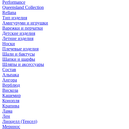
Performance
Queensland Collection
Rellana
Тип изделия
Амигуруми и игрушки
Варежки и перчатки
Детские изделия
Летние изделия
Носки
Плечевые изделия
Шали и бактусы
Шапки и шарфы
Шляпы и аксессуары
Состав
Альпака
Ангора
Верблюд
Вискоза
Кашемир
Конопля
Крапива
Лама
Лен
Лиоцелл (Тенсел)
Меринос