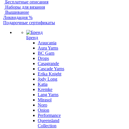
Бесплатные описания
Наборы для вязания
Вышивание
Ликвидация %
Подарочные сертификаты
Бренд
Araucania
Aura Yarns
BC Garn
Drops
Casagrande
Cascade Yarns
Erika Knight
Jody Long
Katia
Kremke
Lang Yarns
Mirasol
Noro
Onion
Performance
Queensland
Collection