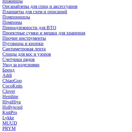
Ножницы
Органайзеры для спиц и аксессуаров
Планшеты для схем и описаний
Помпонницы
Помпоны
Принадлежности для ВТО
Проектные сумки и мешки для хранения
Прочие инструменты
Пуговицы и кнопки
Сантиметровая лента
Спицы для кос и узоров
Счетчики рядов
Уход за изделиями
Бренд
Addi
ChiaoGoo
CocoKnits
Clover
Hemline
HiyaHiya
Hollywool
KnitPro
Lykke
MUUD
PRYM