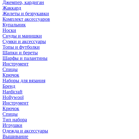
Джемпер, кардиган
Жаккард
Жилеты и безрукавки
Комплект аксессуаров
Купальник
Носки
Снуды и манишки
Сумки и аксессуары
Топы и футболки
Шапки и береты
Шарфы и палантины
Инструмент
Спицы
Крючок
Наборы для вязания
Бренд
Hardicraft
Hollywool
Инструмент
Крючок
Спицы
Тип набора
Игрушки
Одежда и аксессуары
Вышивание