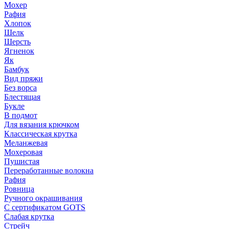
Мохер
Рафия
Хлопок
Шелк
Шерсть
Ягненок
Як
Бамбук
Вид пряжи
Без ворса
Блестящая
Букле
В подмот
Для вязания крючком
Классическая крутка
Меланжевая
Мохеровая
Пушистая
Переработанные волокна
Рафия
Ровница
Ручного окрашивания
С сертификатом GOTS
Слабая крутка
Стрейч