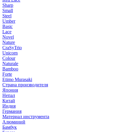
Sharp
Small
Steel
Umber
Basic
Lace
Novel
Nature
CraSyTrio
Unicorn
Colour
Naturale
Bamboo
Forte
Etimo Murasaki
Страна производителя
Япония
Непал
Китай
Индия
Германия
Материал инструмента
Алюминий
Бамбук