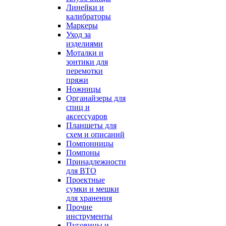
Линейки и
калибраторы
Маркеры
Уход за
изделиями
Моталки и
зонтики для
перемотки
пряжи
Ножницы
Органайзеры для
спиц и
аксессуаров
Планшеты для
схем и описаний
Помпонницы
Помпоны
Принадлежности
для ВТО
Проектные
сумки и мешки
для хранения
Прочие
инструменты
Пуговицы и