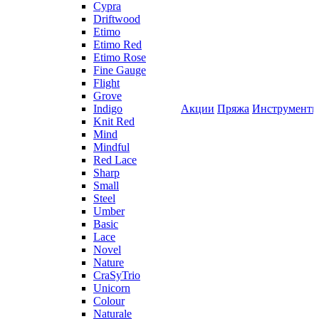
Cypra
Driftwood
Etimo
Etimo Red
Etimo Rose
Fine Gauge
Flight
Grove
Indigo
Акции
Пряжа
Инструмент
Knit Red
Mind
Mindful
Red Lace
Sharp
Small
Steel
Umber
Basic
Lace
Novel
Nature
CraSyTrio
Unicorn
Colour
Naturale