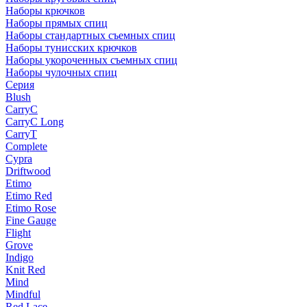
Наборы крючков
Наборы прямых спиц
Наборы стандартных съемных спиц
Наборы тунисских крючков
Наборы укороченных съемных спиц
Наборы чулочных спиц
Серия
Blush
CarryC
CarryC Long
CarryT
Complete
Cypra
Driftwood
Etimo
Etimo Red
Etimo Rose
Fine Gauge
Flight
Grove
Indigo
Knit Red
Mind
Mindful
Red Lace