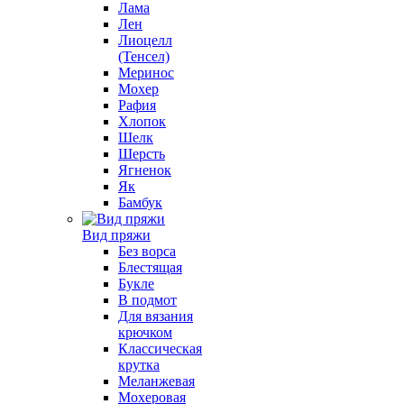
Лама
Лен
Лиоцелл
(Тенсел)
Меринос
Мохер
Рафия
Хлопок
Шелк
Шерсть
Ягненок
Як
Бамбук
Вид пряжи
Без ворса
Блестящая
Букле
В подмот
Для вязания
крючком
Классическая
крутка
Меланжевая
Мохеровая