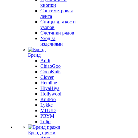
кнопки
Сантиметровая
лента
Спицы для кос и
узоров
Счетчики рядов
Уход за
изделиями
Бренд
Addi
ChiaoGoo
CocoKnits
Clover
Hemline
HiyaHiya
Hollywool
KnitPro
Lykke
MUUD
PRYM
Tulip
Бренд пряжи