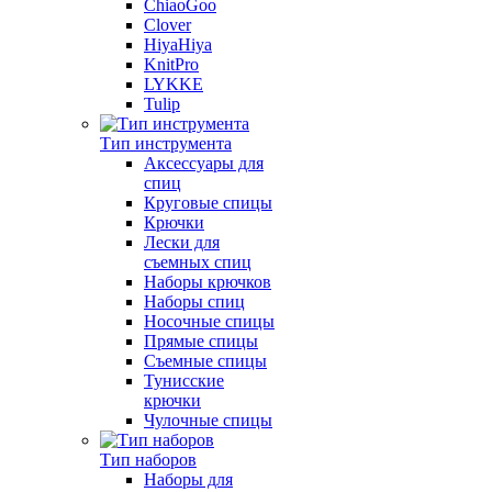
ChiaoGoo
Clover
HiyaHiya
KnitPro
LYKKE
Tulip
Тип инструмента
Аксессуары для
спиц
Круговые спицы
Крючки
Лески для
съемных спиц
Наборы крючков
Наборы спиц
Носочные спицы
Прямые спицы
Съемные спицы
Тунисские
крючки
Чулочные спицы
Тип наборов
Наборы для