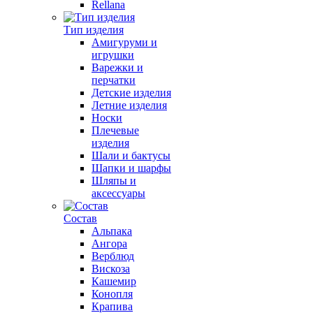
Rellana
Тип изделия
Амигуруми и
игрушки
Варежки и
перчатки
Детские изделия
Летние изделия
Носки
Плечевые
изделия
Шали и бактусы
Шапки и шарфы
Шляпы и
аксессуары
Состав
Альпака
Ангора
Верблюд
Вискоза
Кашемир
Конопля
Крапива