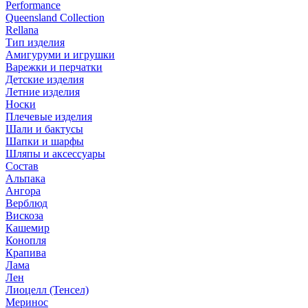
Performance
Queensland Collection
Rellana
Тип изделия
Амигуруми и игрушки
Варежки и перчатки
Детские изделия
Летние изделия
Носки
Плечевые изделия
Шали и бактусы
Шапки и шарфы
Шляпы и аксессуары
Состав
Альпака
Ангора
Верблюд
Вискоза
Кашемир
Конопля
Крапива
Лама
Лен
Лиоцелл (Тенсел)
Меринос