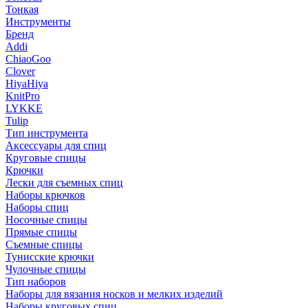
Тонкая
Инструменты
Бренд
Addi
ChiaoGoo
Clover
HiyaHiya
KnitPro
LYKKE
Tulip
Тип инструмента
Аксессуары для спиц
Круговые спицы
Крючки
Лески для съемных спиц
Наборы крючков
Наборы спиц
Носочные спицы
Прямые спицы
Съемные спицы
Тунисские крючки
Чулочные спицы
Тип наборов
Наборы для вязания носков и мелких изделий
Наборы круговых спиц