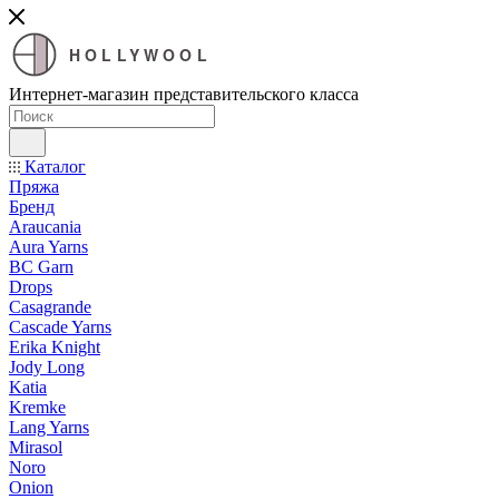
HOLLYWOOL
Интернет-магазин представительского класса
Каталог
Пряжа
Бренд
Araucania
Aura Yarns
BC Garn
Drops
Casagrande
Cascade Yarns
Erika Knight
Jody Long
Katia
Kremke
Lang Yarns
Mirasol
Noro
Onion