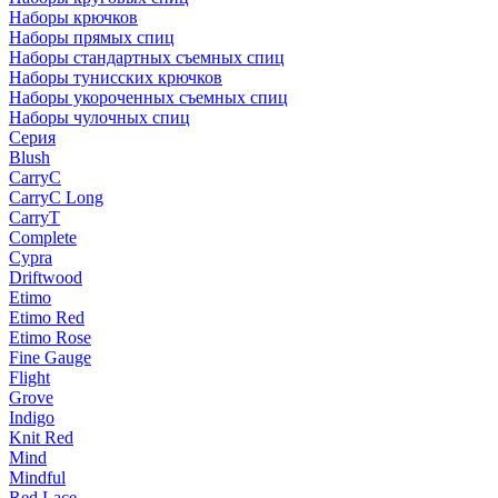
Наборы крючков
Наборы прямых спиц
Наборы стандартных съемных спиц
Наборы тунисских крючков
Наборы укороченных съемных спиц
Наборы чулочных спиц
Серия
Blush
CarryC
CarryC Long
CarryT
Complete
Cypra
Driftwood
Etimo
Etimo Red
Etimo Rose
Fine Gauge
Flight
Grove
Indigo
Knit Red
Mind
Mindful
Red Lace