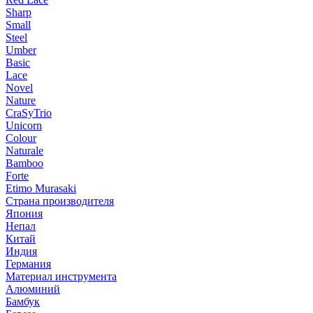
Sharp
Small
Steel
Umber
Basic
Lace
Novel
Nature
CraSyTrio
Unicorn
Colour
Naturale
Bamboo
Forte
Etimo Murasaki
Страна производителя
Япония
Непал
Китай
Индия
Германия
Материал инструмента
Алюминий
Бамбук