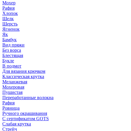
Мохер
Рафия
Хлопок
Шелк
Шерсть
Ягненок
Як
Бамбук
Вид пряжи
Без ворса
Блестящая
Букле
В подмот
Для вязания крючком
Классическая крутка
Меланжевая
Мохеровая
Пушистая
Переработанные волокна
Рафия
Ровница
Ручного окрашивания
С сертификатом GOTS
Слабая крутка
Стрейч