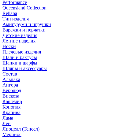
Performance
Queensland Collection
Rellana
Тип изделия
Амигуруми и игрушки
Варежки и перчатки
Детские изделия
Летние изделия
Носки
Плечевые изделия
Шали и бактусы
Шапки и шарфы
Шляпы и аксессуары
Состав
Альпака
Ангора
Верблюд
Вискоза
Кашемир
Конопля
Крапива
Лама
Лен
Лиоцелл (Тенсел)
Меринос