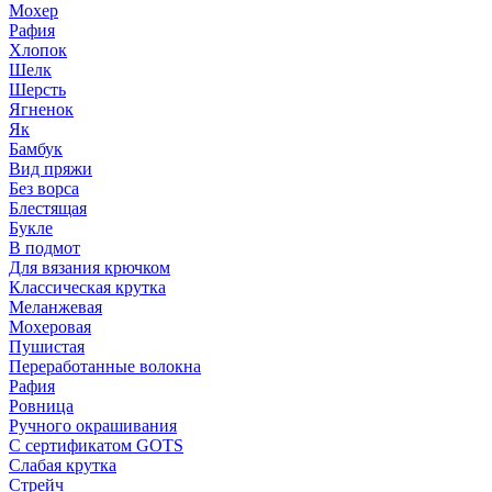
Мохер
Рафия
Хлопок
Шелк
Шерсть
Ягненок
Як
Бамбук
Вид пряжи
Без ворса
Блестящая
Букле
В подмот
Для вязания крючком
Классическая крутка
Меланжевая
Мохеровая
Пушистая
Переработанные волокна
Рафия
Ровница
Ручного окрашивания
С сертификатом GOTS
Слабая крутка
Стрейч