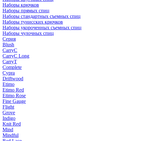
Наборы крючков
Наборы прямых спиц
Наборы стандартных съемных спиц
Наборы тунисских крючков
Наборы укороченных съемных спиц
Наборы чулочных спиц
Серия
Blush
CarryC
CarryC Long
CarryT
Complete
Cypra
Driftwood
Etimo
Etimo Red
Etimo Rose
Fine Gauge
Flight
Grove
Indigo
Knit Red
Mind
Mindful
Red Lace