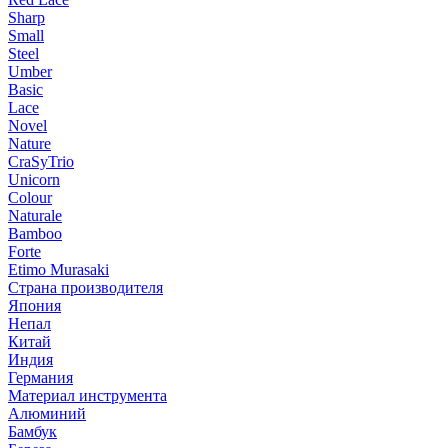
Sharp
Small
Steel
Umber
Basic
Lace
Novel
Nature
CraSyTrio
Unicorn
Colour
Naturale
Bamboo
Forte
Etimo Murasaki
Страна производителя
Япония
Непал
Китай
Индия
Германия
Материал инструмента
Алюминий
Бамбук