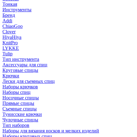
Тонкая
Инструменты
Бренд
Addi
ChiaoGoo
Clover
HiyaHiya
KnitPro
LYKKE
Tulip
Тип инструмента
Аксессуары для спиц
Круговые спицы
Крючки
Лески для съемных спиц
Наборы крючков
Наборы спиц
Носочные спицы
Прямые спицы
Съемные спицы
Тунисские крючки
Чулочные спицы
Тип наборов
Наборы для вязания носков и мелких изделий
Наборы круговых спиц