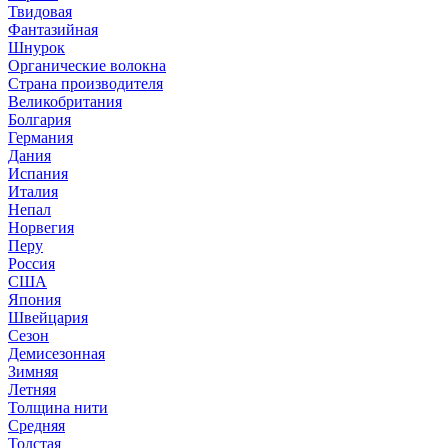
Твидовая
Фантазийная
Шнурок
Органические волокна
Страна производителя
Великобритания
Болгария
Германия
Дания
Испания
Италия
Непал
Норвегия
Перу
Россия
США
Япония
Швейцария
Сезон
Демисезонная
Зимняя
Летняя
Толщина нити
Средняя
Толстая