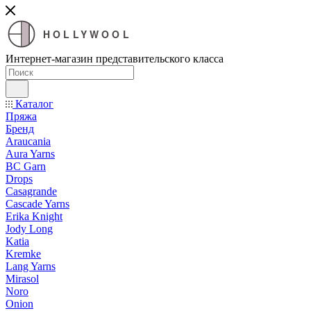
HOLLYWOOL
Интернет-магазин представительского класса
Каталог
Пряжа
Бренд
Araucania
Aura Yarns
BC Garn
Drops
Casagrande
Cascade Yarns
Erika Knight
Jody Long
Katia
Kremke
Lang Yarns
Mirasol
Noro
Onion