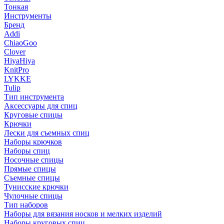
Тонкая
Инструменты
Бренд
Addi
ChiaoGoo
Clover
HiyaHiya
KnitPro
LYKKE
Tulip
Тип инструмента
Аксессуары для спиц
Круговые спицы
Крючки
Лески для съемных спиц
Наборы крючков
Наборы спиц
Носочные спицы
Прямые спицы
Съемные спицы
Тунисские крючки
Чулочные спицы
Тип наборов
Наборы для вязания носков и мелких изделий
Наборы круговых спиц