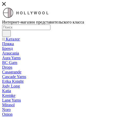
HOLLYWOOL
Интернет-магазин представительского класса
Каталог
Пряжа
Бренд
Araucania
Aura Yarns
BC Garn
Drops
Casagrande
Cascade Yarns
Erika Knight
Jody Long
Katia
Kremke
Lang Yarns
Mirasol
Noro
Onion