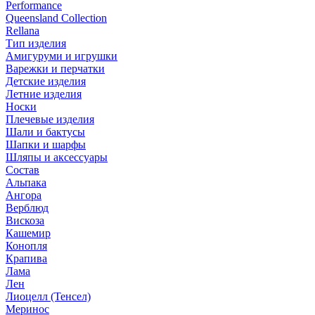
Performance
Queensland Collection
Rellana
Тип изделия
Амигуруми и игрушки
Варежки и перчатки
Детские изделия
Летние изделия
Носки
Плечевые изделия
Шали и бактусы
Шапки и шарфы
Шляпы и аксессуары
Состав
Альпака
Ангора
Верблюд
Вискоза
Кашемир
Конопля
Крапива
Лама
Лен
Лиоцелл (Тенсел)
Меринос