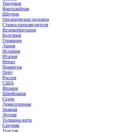
Твидовая
Фантазийная
Шнурок
Органические волокна
Страна производителя
Великобритания
Болгария
Германия
Дания
Испания
Италия
Непал
Норвегия
Перу
Россия
США
Япония
Швейцария
Сезон
Демисезонная
Зимняя
Летняя
Толщина нити
Средняя
Толстая