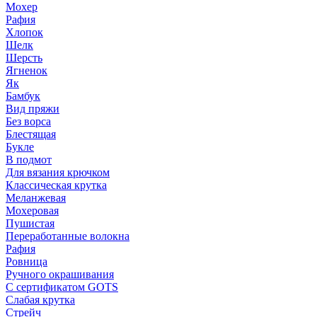
Мохер
Рафия
Хлопок
Шелк
Шерсть
Ягненок
Як
Бамбук
Вид пряжи
Без ворса
Блестящая
Букле
В подмот
Для вязания крючком
Классическая крутка
Меланжевая
Мохеровая
Пушистая
Переработанные волокна
Рафия
Ровница
Ручного окрашивания
С сертификатом GOTS
Слабая крутка
Стрейч