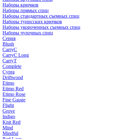
Наборы крючков
Наборы прямых спиц
Наборы стандартных съемных спиц
Наборы тунисских крючков
Наборы укороченных съемных спиц
Наборы чулочных спиц
Серия
Blush
CarryC
CarryC Long
CarryT
Complete
Cypra
Driftwood
Etimo
Etimo Red
Etimo Rose
Fine Gauge
Flight
Grove
Indigo
Knit Red
Mind
Mindful
Red Lace