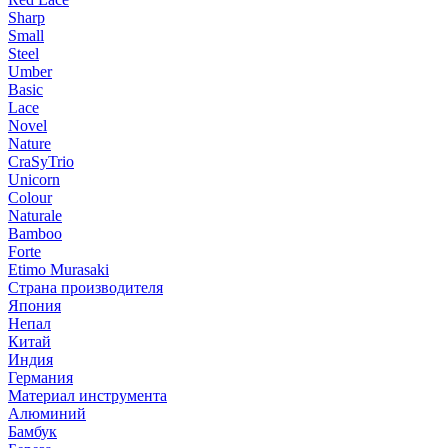
Sharp
Small
Steel
Umber
Basic
Lace
Novel
Nature
CraSyTrio
Unicorn
Colour
Naturale
Bamboo
Forte
Etimo Murasaki
Страна производителя
Япония
Непал
Китай
Индия
Германия
Материал инструмента
Алюминий
Бамбук