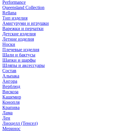
Performance
Queensland Collection
Rellana
Тип изделия
Амигуруми и игрушки
Варежки и перчатки
Детские изделия
Летние изделия
Носки
Плечевые изделия
Шали и бактусы
Шапки и шарфы
Шляпы и аксессуары
Состав
Альпака
Ангора
Верблюд
Вискоза
Кашемир
Конопля
Крапива
Лама
Лен
Лиоцелл (Тенсел)
Меринос