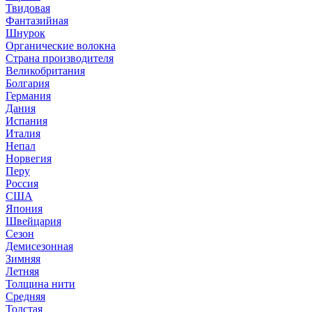
Твидовая
Фантазийная
Шнурок
Органические волокна
Страна производителя
Великобритания
Болгария
Германия
Дания
Испания
Италия
Непал
Норвегия
Перу
Россия
США
Япония
Швейцария
Сезон
Демисезонная
Зимняя
Летняя
Толщина нити
Средняя
Толстая