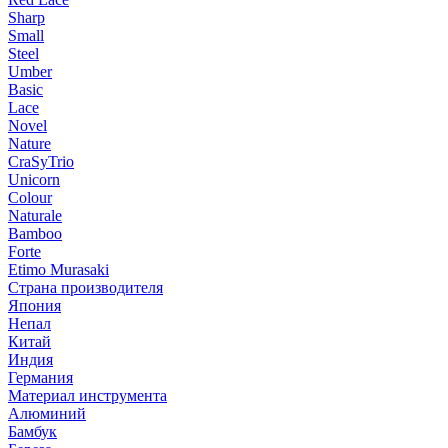
Sharp
Small
Steel
Umber
Basic
Lace
Novel
Nature
CraSyTrio
Unicorn
Colour
Naturale
Bamboo
Forte
Etimo Murasaki
Страна производителя
Япония
Непал
Китай
Индия
Германия
Материал инструмента
Алюминий
Бамбук