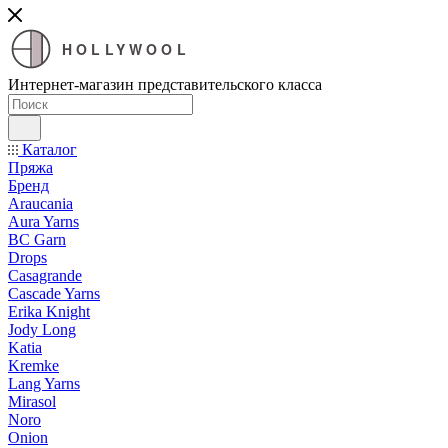
HOLLYWOOL
Интернет-магазин представительского класса
Каталог
Пряжа
Бренд
Araucania
Aura Yarns
BC Garn
Drops
Casagrande
Cascade Yarns
Erika Knight
Jody Long
Katia
Kremke
Lang Yarns
Mirasol
Noro
Onion