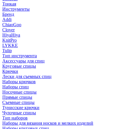
Тонкая
Инструменты
Бренд
Addi
ChiaoGoo
Clover
HiyaHiya
KnitPro
LYKKE
Tulip
Тип инструмента
Аксессуары для спиц
Круговые спицы
Крючки
Лески для съемных спиц
Наборы крючков
Наборы спиц
Носочные спицы
Прямые спицы
Съемные спицы
Тунисские крючки
Чулочные спицы
Тип наборов
Наборы для вязания носков и мелких изделий
Наборы круговых спиц