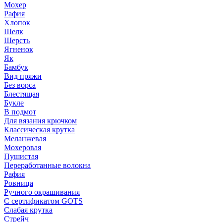
Мохер
Рафия
Хлопок
Шелк
Шерсть
Ягненок
Як
Бамбук
Вид пряжи
Без ворса
Блестящая
Букле
В подмот
Для вязания крючком
Классическая крутка
Меланжевая
Мохеровая
Пушистая
Переработанные волокна
Рафия
Ровница
Ручного окрашивания
С сертификатом GOTS
Слабая крутка
Стрейч