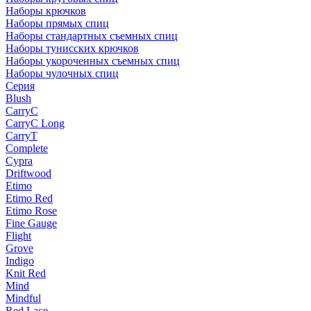
Наборы крючков
Наборы прямых спиц
Наборы стандартных съемных спиц
Наборы тунисских крючков
Наборы укороченных съемных спиц
Наборы чулочных спиц
Серия
Blush
CarryC
CarryC Long
CarryT
Complete
Cypra
Driftwood
Etimo
Etimo Red
Etimo Rose
Fine Gauge
Flight
Grove
Indigo
Knit Red
Mind
Mindful
Red Lace