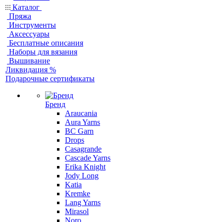
Каталог
Пряжа
Инструменты
Аксессуары
Бесплатные описания
Наборы для вязания
Вышивание
Ликвидация %
Подарочные сертификаты
Бренд
Araucania
Aura Yarns
BC Garn
Drops
Casagrande
Cascade Yarns
Erika Knight
Jody Long
Katia
Kremke
Lang Yarns
Mirasol
Noro