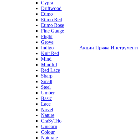
Cypra
Driftwood
Etimo
Etimo Red
Etimo Rose
Fine Gauge
Flight
Grove
Indigo
Акции
Пряжа
Инструмент
Knit Red
Mind
Mindful
Red Lace
Sharp
Small
Steel
Umber
Basic
Lace
Novel
Nature
CraSyTrio
Unicorn
Colour
Naturale