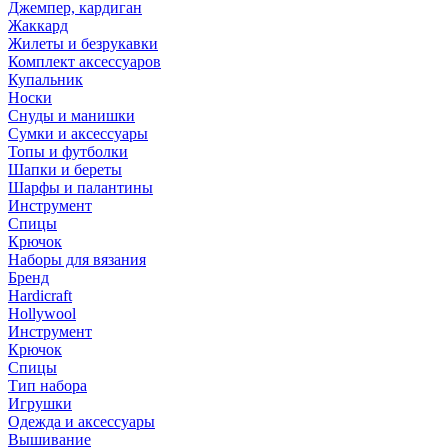
Джемпер, кардиган
Жаккард
Жилеты и безрукавки
Комплект аксессуаров
Купальник
Носки
Снуды и манишки
Сумки и аксессуары
Топы и футболки
Шапки и береты
Шарфы и палантины
Инструмент
Спицы
Крючок
Наборы для вязания
Бренд
Hardicraft
Hollywool
Инструмент
Крючок
Спицы
Тип набора
Игрушки
Одежда и аксессуары
Вышивание