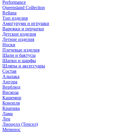
Performance
Queensland Collection
Rellana
Тип изделия
Амигуруми и игрушки
Варежки и перчатки
Детские изделия
Летние изделия
Носки
Плечевые изделия
Шали и бактусы
Шапки и шарфы
Шляпы и аксессуары
Состав
Альпака
Ангора
Верблюд
Вискоза
Кашемир
Конопля
Крапива
Лама
Лен
Лиоцелл (Тенсел)
Меринос