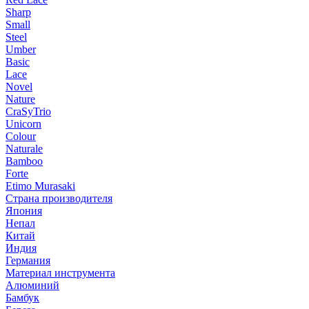
Sharp
Small
Steel
Umber
Basic
Lace
Novel
Nature
CraSyTrio
Unicorn
Colour
Naturale
Bamboo
Forte
Etimo Murasaki
Страна производителя
Япония
Непал
Китай
Индия
Германия
Материал инструмента
Алюминий
Бамбук