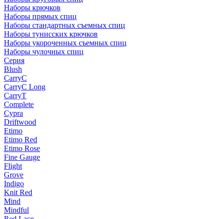
Наборы крючков
Наборы прямых спиц
Наборы стандартных съемных спиц
Наборы тунисских крючков
Наборы укороченных съемных спиц
Наборы чулочных спиц
Серия
Blush
CarryC
CarryC Long
CarryT
Complete
Cypra
Driftwood
Etimo
Etimo Red
Etimo Rose
Fine Gauge
Flight
Grove
Indigo
Knit Red
Mind
Mindful
Red Lace