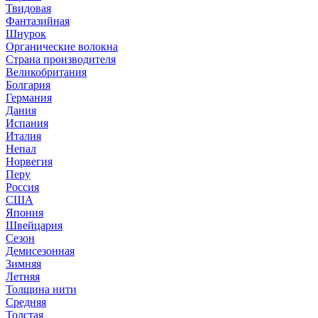
Твидовая
Фантазийная
Шнурок
Органические волокна
Страна производителя
Великобритания
Болгария
Германия
Дания
Испания
Италия
Непал
Норвегия
Перу
Россия
США
Япония
Швейцария
Сезон
Демисезонная
Зимняя
Летняя
Толщина нити
Средняя
Толстая