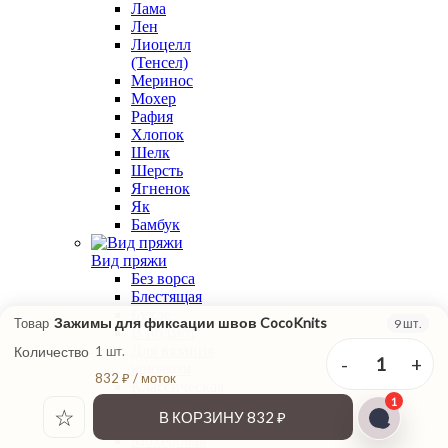
Лама
Лен
Лиоцелл
(Тенсел)
Меринос
Мохер
Рафия
Хлопок
Шелк
Шерсть
Ягненок
Як
Бамбук
Вид пряжи
Без ворса
Блестящая
Букле
Зажимы для фиксации швов CocoKnits
Товар
9 шт.
В подмот
Для вязания
Количество
1 шт.
-
+
1
крючком
832 ₽ / моток
Классическая
1
крутка
☆
В КОРЗИНУ
832 ₽
Меланжевая
Мохеровая