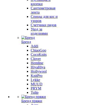
кнопки
Сантиметровая
лента
Спицы для кос и
узоров
Счетчики рядов
Уход за
изделиями
Бренд
Addi
ChiaoGoo
CocoKnits
Clover
Hemline
HiyaHiya
Hollywool
KnitPro
Lykke
MUUD
PRYM
Tulip
Бренд пряжи