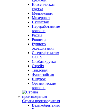
крючком
Классическая
крутка
Меланжевая
Мохеровая
Пушистая
Переработанные
волокна
Рафия
Ровница
Ручного
окрашивания
С сертификатом
GOTS
Слабая крутка
Стрейч
Твидовая
Фантазийная
Шнурок
Органические
волокна
Страна производителя
Великобритания