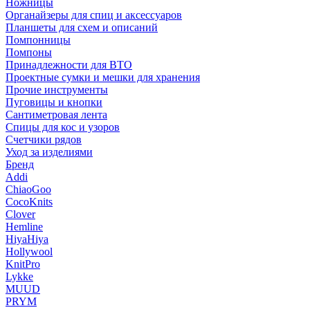
Ножницы
Органайзеры для спиц и аксессуаров
Планшеты для схем и описаний
Помпонницы
Помпоны
Принадлежности для ВТО
Проектные сумки и мешки для хранения
Прочие инструменты
Пуговицы и кнопки
Сантиметровая лента
Спицы для кос и узоров
Счетчики рядов
Уход за изделиями
Бренд
Addi
ChiaoGoo
CocoKnits
Clover
Hemline
HiyaHiya
Hollywool
KnitPro
Lykke
MUUD
PRYM