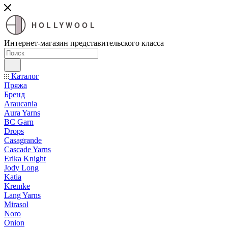
HOLLYWOOL
Интернет-магазин представительского класса
Каталог
Пряжа
Бренд
Araucania
Aura Yarns
BC Garn
Drops
Casagrande
Cascade Yarns
Erika Knight
Jody Long
Katia
Kremke
Lang Yarns
Mirasol
Noro
Onion