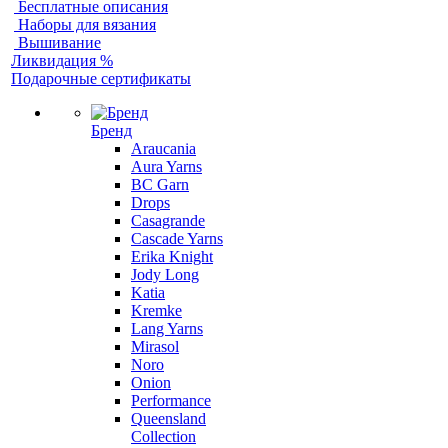
Бесплатные описания
Наборы для вязания
Вышивание
Ликвидация %
Подарочные сертификаты
Бренд
Araucania
Aura Yarns
BC Garn
Drops
Casagrande
Cascade Yarns
Erika Knight
Jody Long
Katia
Kremke
Lang Yarns
Mirasol
Noro
Onion
Performance
Queensland
Collection