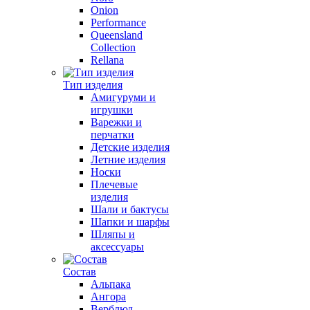
Onion
Performance
Queensland
Collection
Rellana
Тип изделия
Амигуруми и
игрушки
Варежки и
перчатки
Детские изделия
Летние изделия
Носки
Плечевые
изделия
Шали и бактусы
Шапки и шарфы
Шляпы и
аксессуары
Состав
Альпака
Ангора
Верблюд