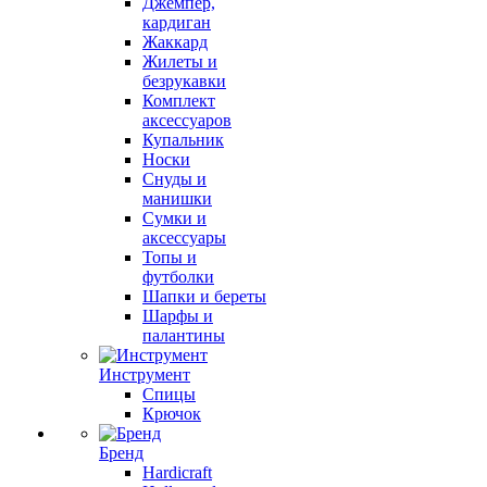
Джемпер,
кардиган
Жаккард
Жилеты и
безрукавки
Комплект
аксессуаров
Купальник
Носки
Снуды и
манишки
Сумки и
аксессуары
Топы и
футболки
Шапки и береты
Шарфы и
палантины
Инструмент
Спицы
Крючок
Бренд
Hardicraft