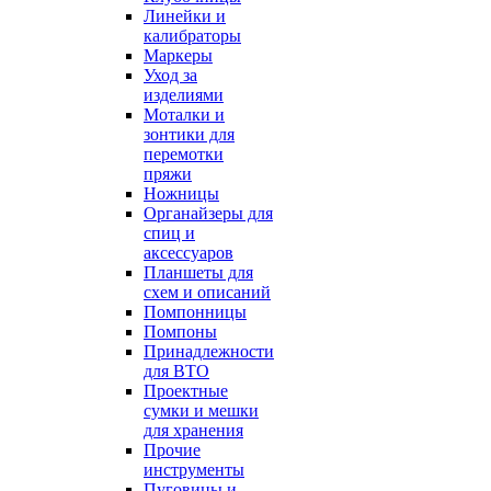
Линейки и
калибраторы
Маркеры
Уход за
изделиями
Моталки и
зонтики для
перемотки
пряжи
Ножницы
Органайзеры для
спиц и
аксессуаров
Планшеты для
схем и описаний
Помпонницы
Помпоны
Принадлежности
для ВТО
Проектные
сумки и мешки
для хранения
Прочие
инструменты
Пуговицы и