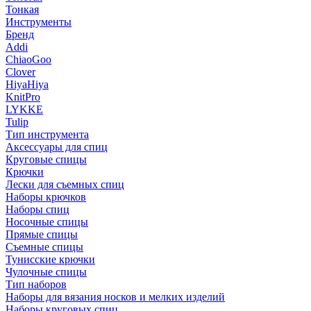
Тонкая
Инструменты
Бренд
Addi
ChiaoGoo
Clover
HiyaHiya
KnitPro
LYKKE
Tulip
Тип инструмента
Аксессуары для спиц
Круговые спицы
Крючки
Лески для съемных спиц
Наборы крючков
Наборы спиц
Носочные спицы
Прямые спицы
Съемные спицы
Тунисские крючки
Чулочные спицы
Тип наборов
Наборы для вязания носков и мелких изделий
Наборы круговых спиц