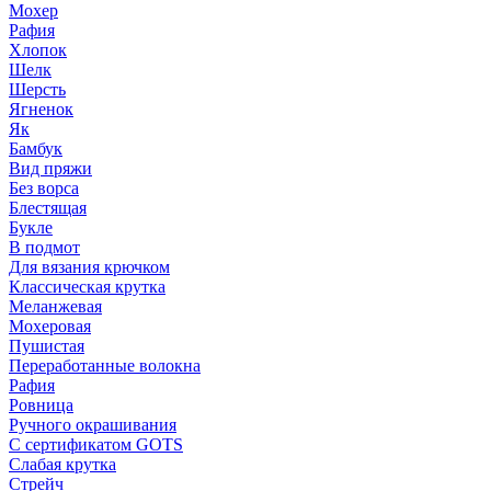
Мохер
Рафия
Хлопок
Шелк
Шерсть
Ягненок
Як
Бамбук
Вид пряжи
Без ворса
Блестящая
Букле
В подмот
Для вязания крючком
Классическая крутка
Меланжевая
Мохеровая
Пушистая
Переработанные волокна
Рафия
Ровница
Ручного окрашивания
С сертификатом GOTS
Слабая крутка
Стрейч