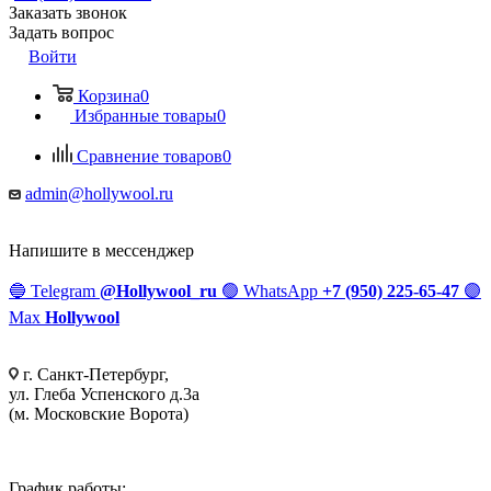
Заказать звонок
Задать вопрос
Войти
Корзина
0
Избранные товары
0
Сравнение товаров
0
admin@hollywool.ru
Напишите в мессенджер
🔵
Telegram
@Hollywool_ru
🟢
WhatsApp
+7 (950) 225-65-47
🟣
Max
Hollywool
г. Санкт-Петербург,
ул. Глеба Успенского д.3а
(м. Московские Ворота)
График работы: