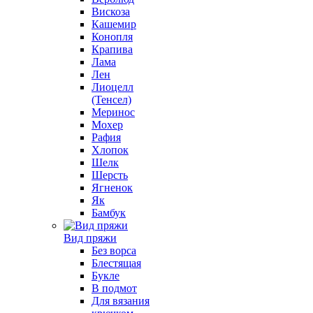
Вискоза
Кашемир
Конопля
Крапива
Лама
Лен
Лиоцелл
(Тенсел)
Меринос
Мохер
Рафия
Хлопок
Шелк
Шерсть
Ягненок
Як
Бамбук
Вид пряжи
Без ворса
Блестящая
Букле
В подмот
Для вязания