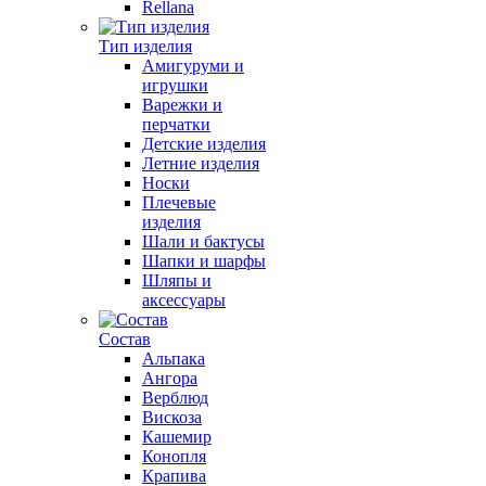
Rellana
Тип изделия
Амигуруми и
игрушки
Варежки и
перчатки
Детские изделия
Летние изделия
Носки
Плечевые
изделия
Шали и бактусы
Шапки и шарфы
Шляпы и
аксессуары
Состав
Альпака
Ангора
Верблюд
Вискоза
Кашемир
Конопля
Крапива