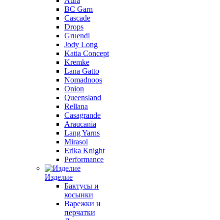
Aura
BC Garn
Cascade
Drops
Gruendl
Jody Long
Katia Concept
Kremke
Lana Gatto
Nomadnoos
Onion
Queensland
Rellana
Casagrande
Araucania
Lang Yarns
Mirasol
Erika Knight
Performance
Изделие
Бактусы и
косынки
Варежки и
перчатки