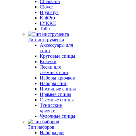
ChiaoGoo
Clover
HiyaHiya
KnitPro
LYKKE
Tulip
Тип инструмента
Аксессуары для
спиц
Круговые спицы
Крючки
Лески для
съемных спиц
Наборы крючков
Наборы спиц
Носочные спицы
Прямые спицы
Съемные спицы
Тунисские
крючки
Чулочные спицы
Тип наборов
Наборы для