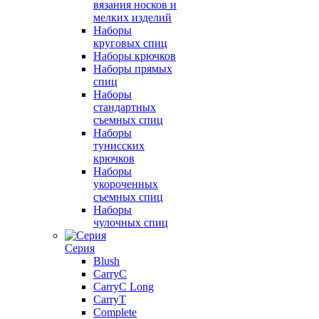
вязания носков и
мелких изделий
Наборы
круговых спиц
Наборы крючков
Наборы прямых
спиц
Наборы
стандартных
съемных спиц
Наборы
тунисских
крючков
Наборы
укороченных
съемных спиц
Наборы
чулочных спиц
Серия
Blush
CarryC
CarryC Long
CarryT
Complete