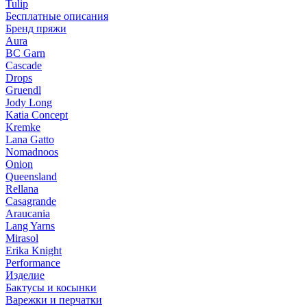
Tulip
Бесплатные описания
Бренд пряжи
Aura
BC Garn
Cascade
Drops
Gruendl
Jody Long
Katia Concept
Kremke
Lana Gatto
Nomadnoos
Onion
Queensland
Rellana
Casagrande
Araucania
Lang Yarns
Mirasol
Erika Knight
Performance
Изделие
Бактусы и косынки
Варежки и перчатки