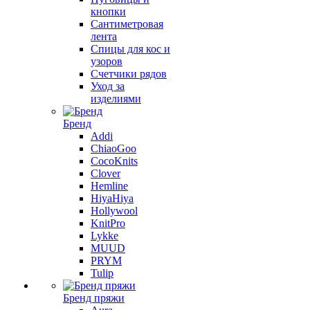
кнопки
Сантиметровая
лента
Спицы для кос и
узоров
Счетчики рядов
Уход за
изделиями
Бренд
Addi
ChiaoGoo
CocoKnits
Clover
Hemline
HiyaHiya
Hollywool
KnitPro
Lykke
MUUD
PRYM
Tulip
Бренд пряжи