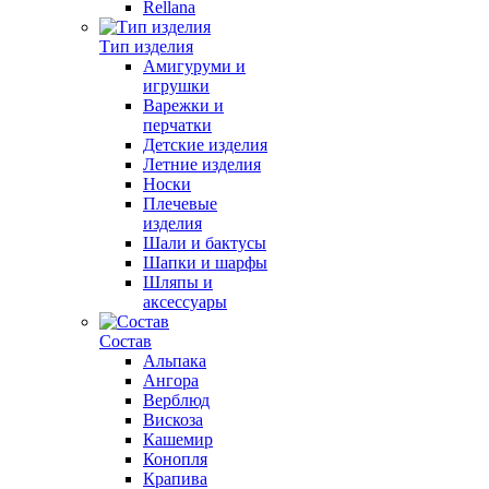
Rellana
Тип изделия
Амигуруми и
игрушки
Варежки и
перчатки
Детские изделия
Летние изделия
Носки
Плечевые
изделия
Шали и бактусы
Шапки и шарфы
Шляпы и
аксессуары
Состав
Альпака
Ангора
Верблюд
Вискоза
Кашемир
Конопля
Крапива