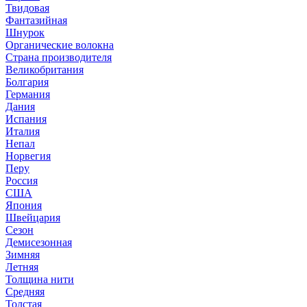
Твидовая
Фантазийная
Шнурок
Органические волокна
Страна производителя
Великобритания
Болгария
Германия
Дания
Испания
Италия
Непал
Норвегия
Перу
Россия
США
Япония
Швейцария
Сезон
Демисезонная
Зимняя
Летняя
Толщина нити
Средняя
Толстая