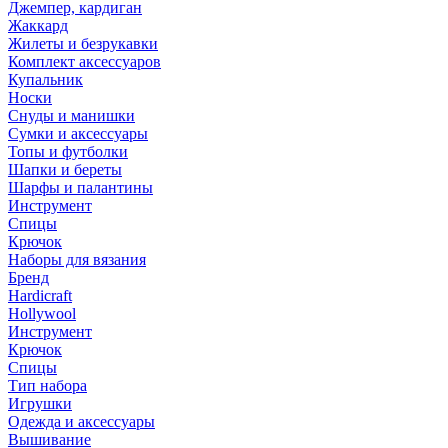
Джемпер, кардиган
Жаккард
Жилеты и безрукавки
Комплект аксессуаров
Купальник
Носки
Снуды и манишки
Сумки и аксессуары
Топы и футболки
Шапки и береты
Шарфы и палантины
Инструмент
Спицы
Крючок
Наборы для вязания
Бренд
Hardicraft
Hollywool
Инструмент
Крючок
Спицы
Тип набора
Игрушки
Одежда и аксессуары
Вышивание