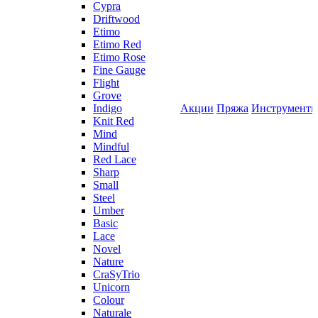
Cypra
Driftwood
Etimo
Etimo Red
Etimo Rose
Fine Gauge
Flight
Grove
Indigo
Акции
Пряжа
Инструмент
Knit Red
Mind
Mindful
Red Lace
Sharp
Small
Steel
Umber
Basic
Lace
Novel
Nature
CraSyTrio
Unicorn
Colour
Naturale