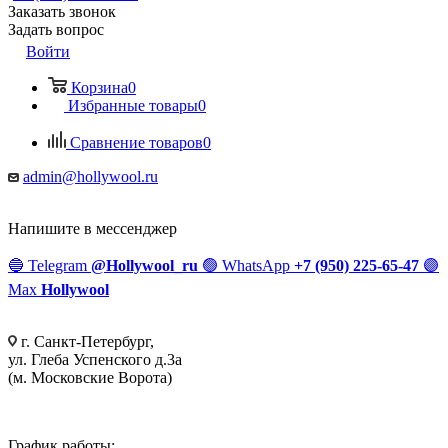
Заказать звонок
Задать вопрос
Войти
Корзина
0
Избранные товары
0
Сравнение товаров
0
admin@hollywool.ru
Напишите в мессенджер
🔵
Telegram
@Hollywool_ru
🟢
WhatsApp
+7 (950) 225-65-47
🟣
Max
Hollywool
г. Санкт-Петербург,
ул. Глеба Успенского д.3а
(м. Московские Ворота)
График работы: