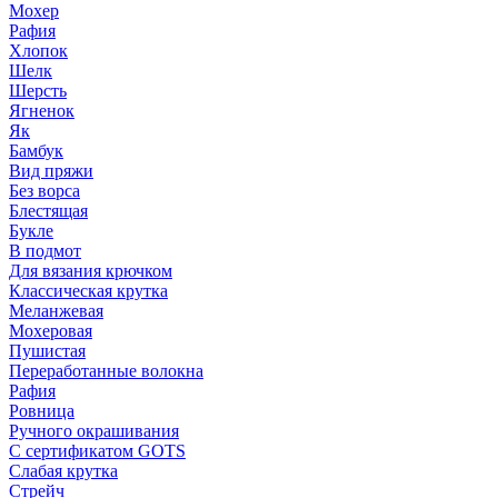
Мохер
Рафия
Хлопок
Шелк
Шерсть
Ягненок
Як
Бамбук
Вид пряжи
Без ворса
Блестящая
Букле
В подмот
Для вязания крючком
Классическая крутка
Меланжевая
Мохеровая
Пушистая
Переработанные волокна
Рафия
Ровница
Ручного окрашивания
С сертификатом GOTS
Слабая крутка
Стрейч