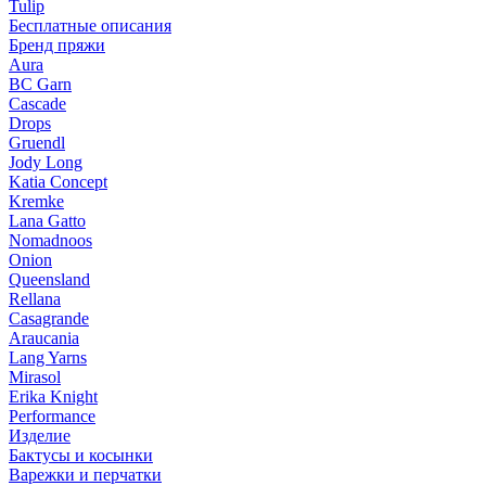
Tulip
Бесплатные описания
Бренд пряжи
Aura
BC Garn
Cascade
Drops
Gruendl
Jody Long
Katia Concept
Kremke
Lana Gatto
Nomadnoos
Onion
Queensland
Rellana
Casagrande
Araucania
Lang Yarns
Mirasol
Erika Knight
Performance
Изделие
Бактусы и косынки
Варежки и перчатки