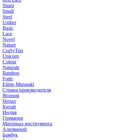
Sharp
Small
Steel
Umber
Basic
Lace
Novel
Nature
CraSyTrio
Unicorn
Colour
Naturale
Bamboo
Forte
Etimo Murasaki
Страна производителя
Япония
Непал
Китай
Индия
Германия
Материал инструмента
Алюминий
Бамбук