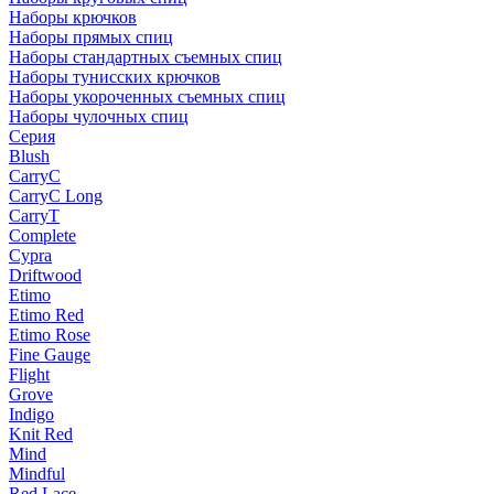
Наборы крючков
Наборы прямых спиц
Наборы стандартных съемных спиц
Наборы тунисских крючков
Наборы укороченных съемных спиц
Наборы чулочных спиц
Серия
Blush
CarryC
CarryC Long
CarryT
Complete
Cypra
Driftwood
Etimo
Etimo Red
Etimo Rose
Fine Gauge
Flight
Grove
Indigo
Knit Red
Mind
Mindful
Red Lace