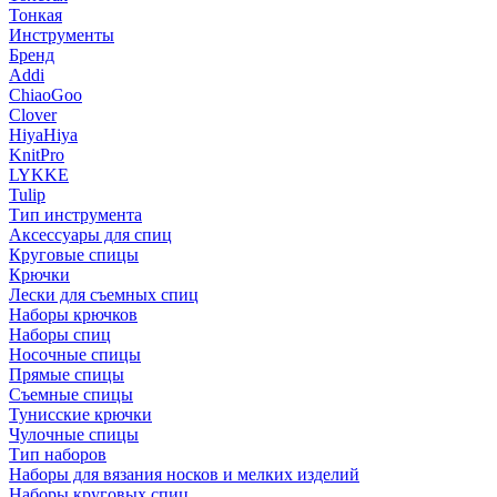
Тонкая
Инструменты
Бренд
Addi
ChiaoGoo
Clover
HiyaHiya
KnitPro
LYKKE
Tulip
Тип инструмента
Аксессуары для спиц
Круговые спицы
Крючки
Лески для съемных спиц
Наборы крючков
Наборы спиц
Носочные спицы
Прямые спицы
Съемные спицы
Тунисские крючки
Чулочные спицы
Тип наборов
Наборы для вязания носков и мелких изделий
Наборы круговых спиц