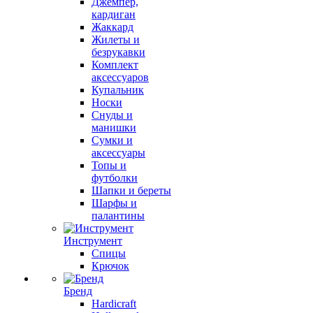
Джемпер,
кардиган
Жаккард
Жилеты и
безрукавки
Комплект
аксессуаров
Купальник
Носки
Снуды и
манишки
Сумки и
аксессуары
Топы и
футболки
Шапки и береты
Шарфы и
палантины
Инструмент
Спицы
Крючок
Бренд
Hardicraft