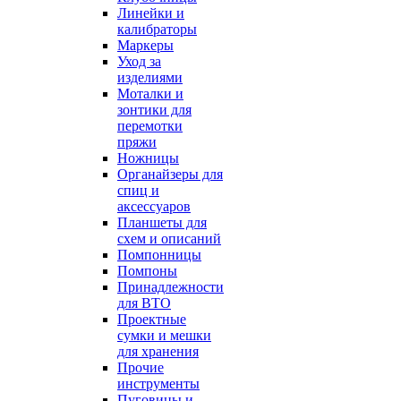
Линейки и
калибраторы
Маркеры
Уход за
изделиями
Моталки и
зонтики для
перемотки
пряжи
Ножницы
Органайзеры для
спиц и
аксессуаров
Планшеты для
схем и описаний
Помпонницы
Помпоны
Принадлежности
для ВТО
Проектные
сумки и мешки
для хранения
Прочие
инструменты
Пуговицы и