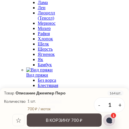
Лама
Лен
Лиоцелл
(Тенсел)
Меринос
Мохер
Рафия
Хлопок
Шелк
Шерсть
Ягненок
Як
Бамбук
Вид пряжи
Без ворса
Блестящая
Букле
Описание Джемпер Перо
Товар
164 шт.
В подмот
Для вязания
Количество
1 шт.
-
+
1
крючком
700 ₽ / моток
Классическая
1
крутка
☆
В КОРЗИНУ
700 ₽
Меланжевая
Мохеровая