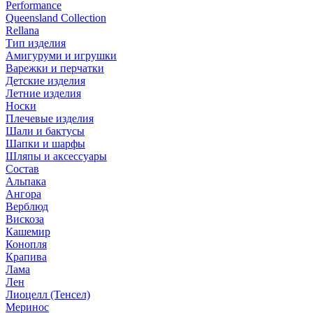
Performance
Queensland Collection
Rellana
Тип изделия
Амигуруми и игрушки
Варежки и перчатки
Детские изделия
Летние изделия
Носки
Плечевые изделия
Шали и бактусы
Шапки и шарфы
Шляпы и аксессуары
Состав
Альпака
Ангора
Верблюд
Вискоза
Кашемир
Конопля
Крапива
Лама
Лен
Лиоцелл (Тенсел)
Меринос