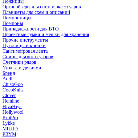
Ножницы
Органайзеры для спиц и аксессуаров
Планшеты для схем и описаний
Помпонницы
Помпоны
Принадлежности для ВТО
Проектные сумки и мешки для хранения
Прочие инструменты
Пуговицы и кнопки
Сантиметровая лента
Спицы для кос и узоров
Счетчики рядов
Уход за изделиями
Бренд
Addi
ChiaoGoo
CocoKnits
Clover
Hemline
HiyaHiya
Hollywool
KnitPro
Lykke
MUUD
PRYM