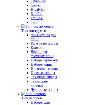
ChiaoGoo
Clover
HiyaHiya
KnitPro
LYKKE
Tulip
Тип инструмента
Аксессуары для
спиц
Круговые спицы
Крючки
Лески для
съемных спиц
Наборы крючков
Наборы спиц
Носочные спицы
Прямые спицы
Съемные спицы
Тунисские
крючки
Чулочные спицы
Тип наборов
Наборы для