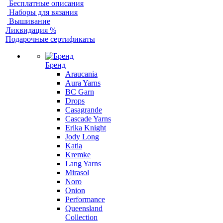
Бесплатные описания
Наборы для вязания
Вышивание
Ликвидация %
Подарочные сертификаты
Бренд
Araucania
Aura Yarns
BC Garn
Drops
Casagrande
Cascade Yarns
Erika Knight
Jody Long
Katia
Kremke
Lang Yarns
Mirasol
Noro
Onion
Performance
Queensland
Collection