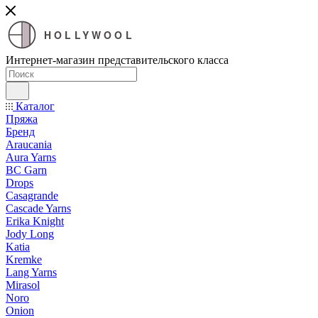
HOLLYWOOL
Интернет-магазин представительского класса
Каталог
Пряжа
Бренд
Araucania
Aura Yarns
BC Garn
Drops
Casagrande
Cascade Yarns
Erika Knight
Jody Long
Katia
Kremke
Lang Yarns
Mirasol
Noro
Onion