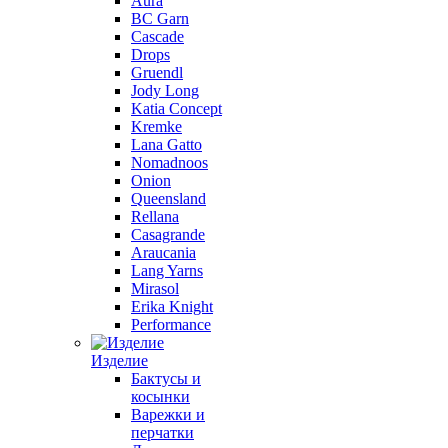
Aura
BC Garn
Cascade
Drops
Gruendl
Jody Long
Katia Concept
Kremke
Lana Gatto
Nomadnoos
Onion
Queensland
Rellana
Casagrande
Araucania
Lang Yarns
Mirasol
Erika Knight
Performance
Изделие
Бактусы и
косынки
Варежки и
перчатки