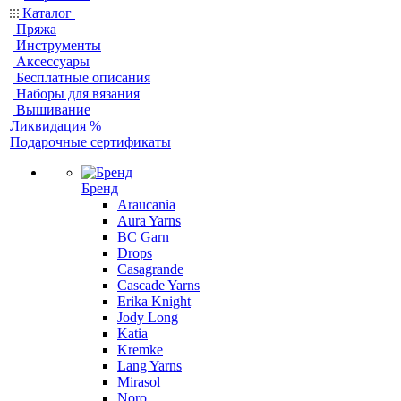
Каталог
Пряжа
Инструменты
Аксессуары
Бесплатные описания
Наборы для вязания
Вышивание
Ликвидация %
Подарочные сертификаты
Бренд
Araucania
Aura Yarns
BC Garn
Drops
Casagrande
Cascade Yarns
Erika Knight
Jody Long
Katia
Kremke
Lang Yarns
Mirasol
Noro