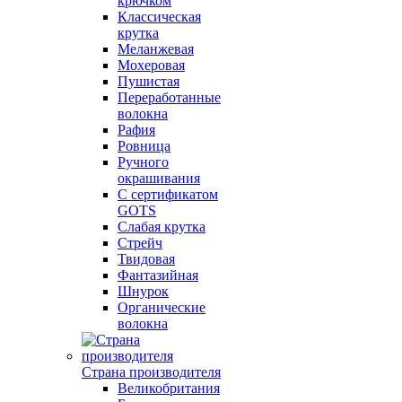
крючком
Классическая
крутка
Меланжевая
Мохеровая
Пушистая
Переработанные
волокна
Рафия
Ровница
Ручного
окрашивания
С сертификатом
GOTS
Слабая крутка
Стрейч
Твидовая
Фантазийная
Шнурок
Органические
волокна
Страна производителя
Великобритания