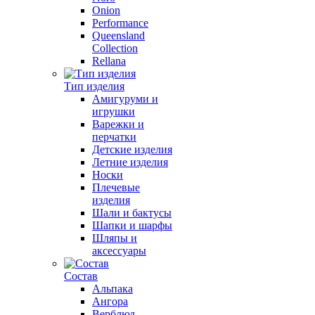
Onion
Performance
Queensland
Collection
Rellana
Тип изделия
Амигуруми и
игрушки
Варежки и
перчатки
Детские изделия
Летние изделия
Носки
Плечевые
изделия
Шали и бактусы
Шапки и шарфы
Шляпы и
аксессуары
Состав
Альпака
Ангора
Верблюд