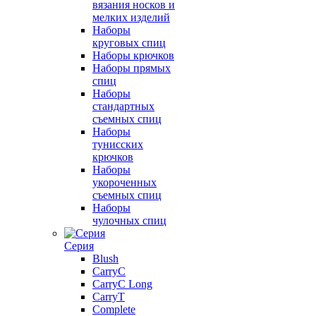
вязания носков и
мелких изделий
Наборы
круговых спиц
Наборы крючков
Наборы прямых
спиц
Наборы
стандартных
съемных спиц
Наборы
тунисских
крючков
Наборы
укороченных
съемных спиц
Наборы
чулочных спиц
Серия
Blush
CarryC
CarryC Long
CarryT
Complete