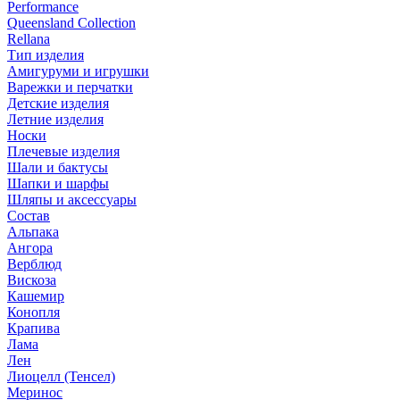
Performance
Queensland Collection
Rellana
Тип изделия
Амигуруми и игрушки
Варежки и перчатки
Детские изделия
Летние изделия
Носки
Плечевые изделия
Шали и бактусы
Шапки и шарфы
Шляпы и аксессуары
Состав
Альпака
Ангора
Верблюд
Вискоза
Кашемир
Конопля
Крапива
Лама
Лен
Лиоцелл (Тенсел)
Меринос