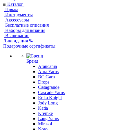
Каталог
Пряжа
Инструменты
Аксессуары
Бесплатные описания
Наборы для вязания
Вышивание
Ликвидация %
Подарочные сертификаты
Бренд
Araucania
Aura Yarns
BC Garn
Drops
Casagrande
Cascade Yarns
Erika Knight
Jody Long
Katia
Kremke
Lang Yarns
Mirasol
Noro