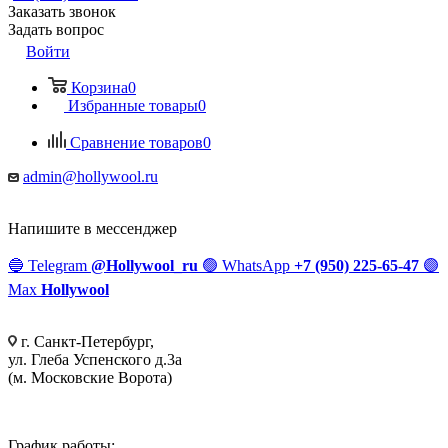
Заказать звонок
Задать вопрос
Войти
Корзина
0
Избранные товары
0
Сравнение товаров
0
admin@hollywool.ru
Напишите в мессенджер
🔵
Telegram
@Hollywool_ru
🟢
WhatsApp
+7 (950) 225-65-47
🟣
Max
Hollywool
г. Санкт-Петербург,
ул. Глеба Успенского д.3а
(м. Московские Ворота)
График работы: