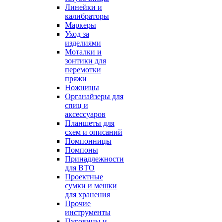
Линейки и
калибраторы
Маркеры
Уход за
изделиями
Моталки и
зонтики для
перемотки
пряжи
Ножницы
Органайзеры для
спиц и
аксессуаров
Планшеты для
схем и описаний
Помпонницы
Помпоны
Принадлежности
для ВТО
Проектные
сумки и мешки
для хранения
Прочие
инструменты
Пуговицы и