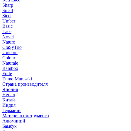
Sharp
Small
Steel
Umber
Basic
Lace
Novel
Nature
CraSyTrio
Unicorn
Colour
Naturale
Bamboo
Forte
Etimo Murasaki
Страна производителя
Япония
Непал
Китай
Индия
Германия
Материал инструмента
Алюминий
Бамбук