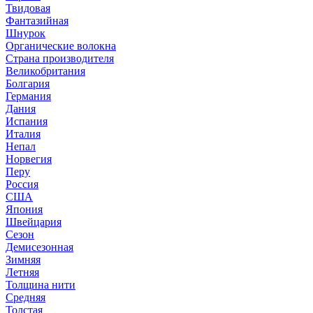
Твидовая
Фантазийная
Шнурок
Органические волокна
Страна производителя
Великобритания
Болгария
Германия
Дания
Испания
Италия
Непал
Норвегия
Перу
Россия
США
Япония
Швейцария
Сезон
Демисезонная
Зимняя
Летняя
Толщина нити
Средняя
Толстая