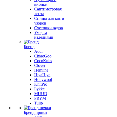
кнопки
Сантиметровая
лента
Спицы для кос и
узоров
Счетчики рядов
Уход за
изделиями
Бренд
Addi
ChiaoGoo
CocoKnits
Clover
Hemline
HiyaHiya
Hollywool
KnitPro
Lykke
MUUD
PRYM
Tulip
Бренд пряжи