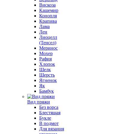
Вискоза
Кашемир
Конопля
Крапива
Лама
Лен
Лиоцелл
(Тенсел)
Меринос
Мохер
Рафия
Хлопок
Шелк
Шерсть
Ягненок
Як
Бамбук
Вид пряжи
Без ворса
Блестящая
Букле
В подмот
Для вязания