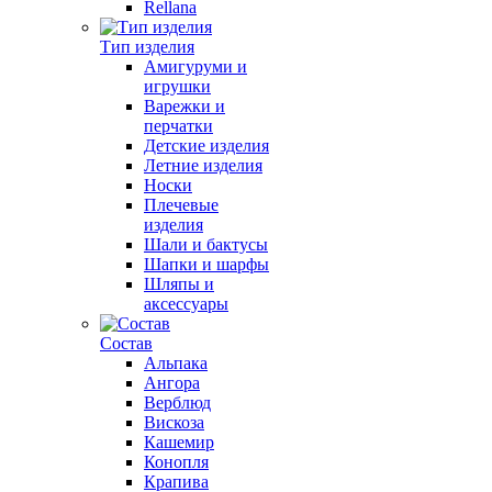
Rellana
Тип изделия
Амигуруми и
игрушки
Варежки и
перчатки
Детские изделия
Летние изделия
Носки
Плечевые
изделия
Шали и бактусы
Шапки и шарфы
Шляпы и
аксессуары
Состав
Альпака
Ангора
Верблюд
Вискоза
Кашемир
Конопля
Крапива