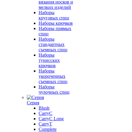
вязания носков и
мелких изделий
Наборы
круговых спиц
Наборы крючков
Наборы прямых
спиц
Наборы
стандартных
съемных спиц
Наборы
тунисских
крючков
Наборы
укороченных
съемных спиц
Наборы
чулочных спиц
Серия
Blush
CarryC
CarryC Long
CarryT
Complete