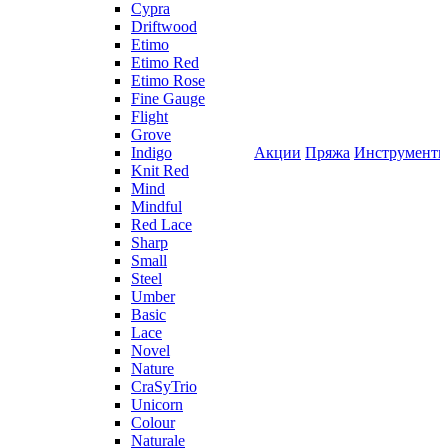
Cypra
Driftwood
Etimo
Etimo Red
Etimo Rose
Fine Gauge
Flight
Grove
Indigo
Акции
Пряжа
Инструмент
Knit Red
Mind
Mindful
Red Lace
Sharp
Small
Steel
Umber
Basic
Lace
Novel
Nature
CraSyTrio
Unicorn
Colour
Naturale