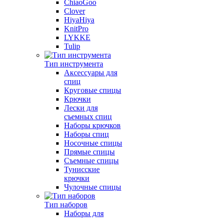
ChiaoGoo
Clover
HiyaHiya
KnitPro
LYKKE
Tulip
Тип инструмента
Аксессуары для
спиц
Круговые спицы
Крючки
Лески для
съемных спиц
Наборы крючков
Наборы спиц
Носочные спицы
Прямые спицы
Съемные спицы
Тунисские
крючки
Чулочные спицы
Тип наборов
Наборы для