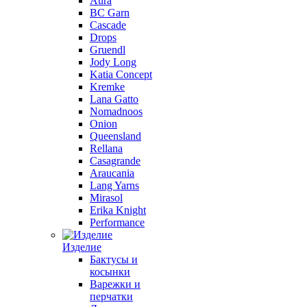
Aura
BC Garn
Cascade
Drops
Gruendl
Jody Long
Katia Concept
Kremke
Lana Gatto
Nomadnoos
Onion
Queensland
Rellana
Casagrande
Araucania
Lang Yarns
Mirasol
Erika Knight
Performance
Изделие
Бактусы и
косынки
Варежки и
перчатки