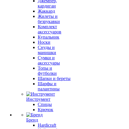
Джемпер,
кардиган
Жаккард
Жилеты и
безрукавки
Комплект
аксессуаров
Купальник
Носки
Снуды и
манишки
Сумки и
аксессуары
Топы и
футболки
Шапки и береты
Шарфы и
палантины
Инструмент
Спицы
Крючок
Бренд
Hardicraft