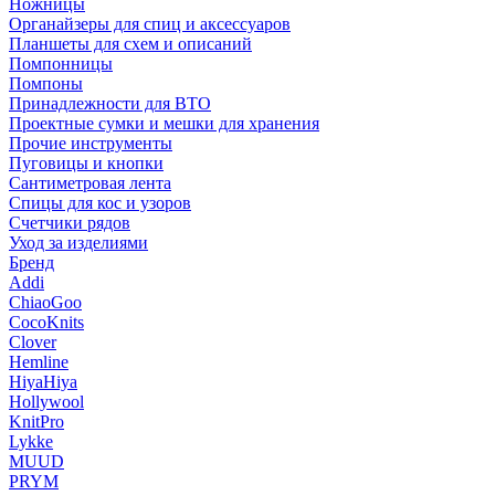
Ножницы
Органайзеры для спиц и аксессуаров
Планшеты для схем и описаний
Помпонницы
Помпоны
Принадлежности для ВТО
Проектные сумки и мешки для хранения
Прочие инструменты
Пуговицы и кнопки
Сантиметровая лента
Спицы для кос и узоров
Счетчики рядов
Уход за изделиями
Бренд
Addi
ChiaoGoo
CocoKnits
Clover
Hemline
HiyaHiya
Hollywool
KnitPro
Lykke
MUUD
PRYM