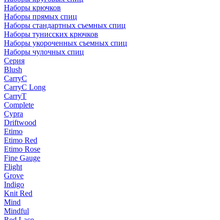
Наборы крючков
Наборы прямых спиц
Наборы стандартных съемных спиц
Наборы тунисских крючков
Наборы укороченных съемных спиц
Наборы чулочных спиц
Серия
Blush
CarryC
CarryC Long
CarryT
Complete
Cypra
Driftwood
Etimo
Etimo Red
Etimo Rose
Fine Gauge
Flight
Grove
Indigo
Knit Red
Mind
Mindful
Red Lace