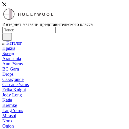
HOLLYWOOL
Интернет-магазин представительского класса
Каталог
Пряжа
Бренд
Araucania
Aura Yarns
BC Garn
Drops
Casagrande
Cascade Yarns
Erika Knight
Jody Long
Katia
Kremke
Lang Yarns
Mirasol
Noro
Onion