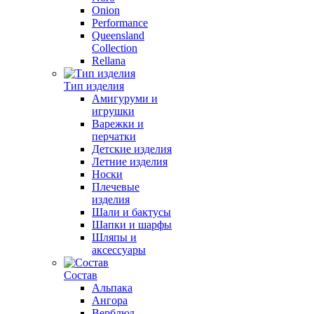
Onion
Performance
Queensland
Collection
Rellana
Тип изделия
Амигуруми и
игрушки
Варежки и
перчатки
Детские изделия
Летние изделия
Носки
Плечевые
изделия
Шали и бактусы
Шапки и шарфы
Шляпы и
аксессуары
Состав
Альпака
Ангора
Верблюд