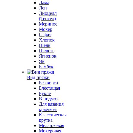
Лама
Лен
Лиоцелл
(Тенсел)
Меринос
Мохер
Рафия
Хлопок
Шелк
Шерсть
Ягненок
Як
Бамбук
Вид пряжи
Без ворса
Блестящая
Букле
В подмот
Для вязания
крючком
Классическая
крутка
Меланжевая
Мохеровая