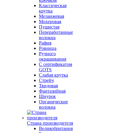
крючком
Классическая
крутка
Меланжевая
Мохеровая
Пушистая
Переработанные
волокна
Рафия
Ровница
Ручного
окрашивания
С сертификатом
GOTS
Слабая крутка
Стрейч
Твидовая
Фантазийная
Шнурок
Органические
волокна
Страна производителя
Великобритания