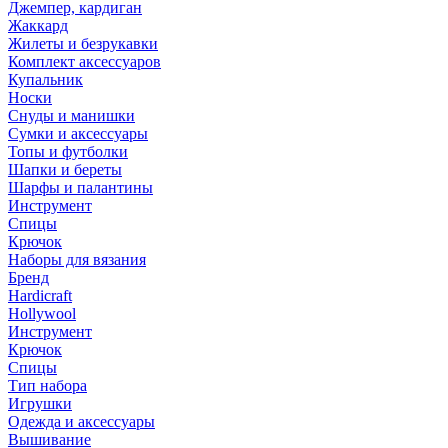
Джемпер, кардиган
Жаккард
Жилеты и безрукавки
Комплект аксессуаров
Купальник
Носки
Снуды и манишки
Сумки и аксессуары
Топы и футболки
Шапки и береты
Шарфы и палантины
Инструмент
Спицы
Крючок
Наборы для вязания
Бренд
Hardicraft
Hollywool
Инструмент
Крючок
Спицы
Тип набора
Игрушки
Одежда и аксессуары
Вышивание