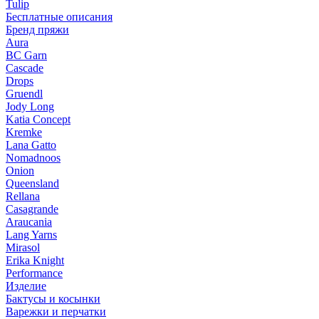
Tulip
Бесплатные описания
Бренд пряжи
Aura
BC Garn
Cascade
Drops
Gruendl
Jody Long
Katia Concept
Kremke
Lana Gatto
Nomadnoos
Onion
Queensland
Rellana
Casagrande
Araucania
Lang Yarns
Mirasol
Erika Knight
Performance
Изделие
Бактусы и косынки
Варежки и перчатки