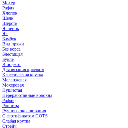
Мохер
Рафия
Хлопок
Шелк
Шерсть
Ягненок
Як
Бамбук
Вид пряжи
Без ворса
Блестящая
Букле
В подмот
Для вязания крючком
Классическая крутка
Меланжевая
Мохеровая
Пушистая
Переработанные волокна
Рафия
Ровница
Ручного окрашивания
С сертификатом GOTS
Слабая крутка
Стрейч