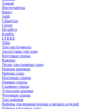
Тонкая
Инструменты
Бренд
Addi
ChiaoGoo
Clover
HiyaHiya
KnitPro
LYKKE
Tulip
Тип инструмента
Аксессуары для спиц
Круговые спицы
Крючки
Лески для съемных спиц
Наборы крючков
Наборы спиц
Носочные спицы
Прямые спицы
Съемные спицы
Тунисские крючки
Чулочные спицы
Тип наборов
Наборы для вязания носков и мелких изделий
Наборы круговых спиц