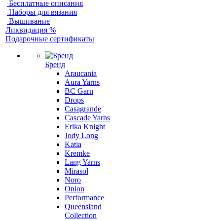
Бесплатные описания
Наборы для вязания
Вышивание
Ликвидация %
Подарочные сертификаты
Бренд
Araucania
Aura Yarns
BC Garn
Drops
Casagrande
Cascade Yarns
Erika Knight
Jody Long
Katia
Kremke
Lang Yarns
Mirasol
Noro
Onion
Performance
Queensland
Collection