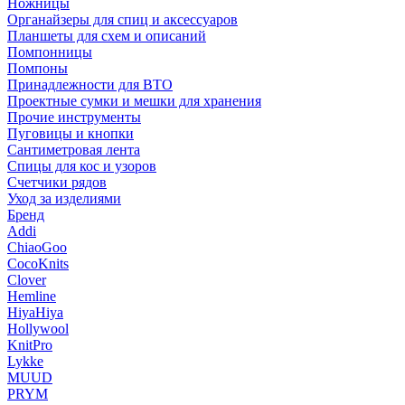
Ножницы
Органайзеры для спиц и аксессуаров
Планшеты для схем и описаний
Помпонницы
Помпоны
Принадлежности для ВТО
Проектные сумки и мешки для хранения
Прочие инструменты
Пуговицы и кнопки
Сантиметровая лента
Спицы для кос и узоров
Счетчики рядов
Уход за изделиями
Бренд
Addi
ChiaoGoo
CocoKnits
Clover
Hemline
HiyaHiya
Hollywool
KnitPro
Lykke
MUUD
PRYM