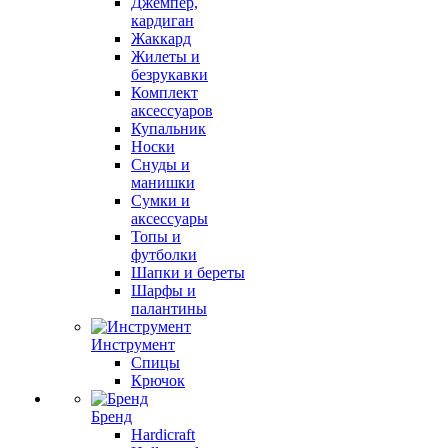
Джемпер,
кардиган
Жаккард
Жилеты и
безрукавки
Комплект
аксессуаров
Купальник
Носки
Снуды и
манишки
Сумки и
аксессуары
Топы и
футболки
Шапки и береты
Шарфы и
палантины
Инструмент
Спицы
Крючок
Бренд
Hardicraft