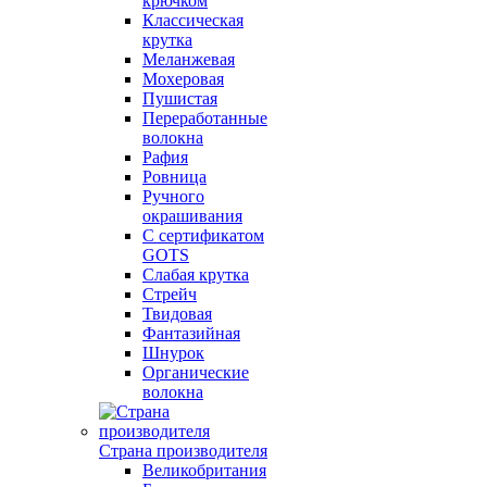
крючком
Классическая
крутка
Меланжевая
Мохеровая
Пушистая
Переработанные
волокна
Рафия
Ровница
Ручного
окрашивания
С сертификатом
GOTS
Слабая крутка
Стрейч
Твидовая
Фантазийная
Шнурок
Органические
волокна
Страна производителя
Великобритания