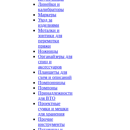
Линейки и
калибраторы
Маркеры
Уход за
изделиями
Моталки и
зонтики для
перемотки
пряжи
Ножницы
Органайзеры для
спиц и
аксессуаров
Планшеты для
схем и описаний
Помпонницы
Помпоны
Принадлежности
для ВТО
Проектные
сумки и мешки
для хранения
Прочие
инструменты
Пуговицы и