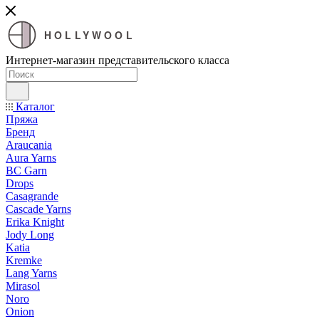
HOLLYWOOL
Интернет-магазин представительского класса
Каталог
Пряжа
Бренд
Araucania
Aura Yarns
BC Garn
Drops
Casagrande
Cascade Yarns
Erika Knight
Jody Long
Katia
Kremke
Lang Yarns
Mirasol
Noro
Onion