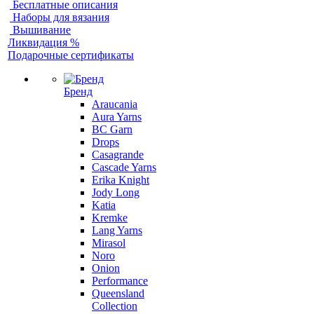
Бесплатные описания
Наборы для вязания
Вышивание
Ликвидация %
Подарочные сертификаты
Бренд
Araucania
Aura Yarns
BC Garn
Drops
Casagrande
Cascade Yarns
Erika Knight
Jody Long
Katia
Kremke
Lang Yarns
Mirasol
Noro
Onion
Performance
Queensland
Collection