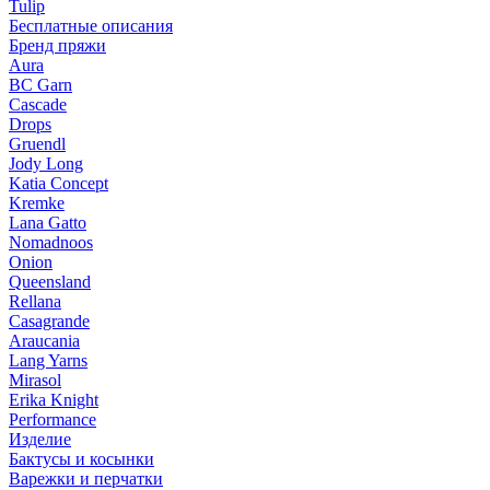
Tulip
Бесплатные описания
Бренд пряжи
Aura
BC Garn
Cascade
Drops
Gruendl
Jody Long
Katia Concept
Kremke
Lana Gatto
Nomadnoos
Onion
Queensland
Rellana
Casagrande
Araucania
Lang Yarns
Mirasol
Erika Knight
Performance
Изделие
Бактусы и косынки
Варежки и перчатки