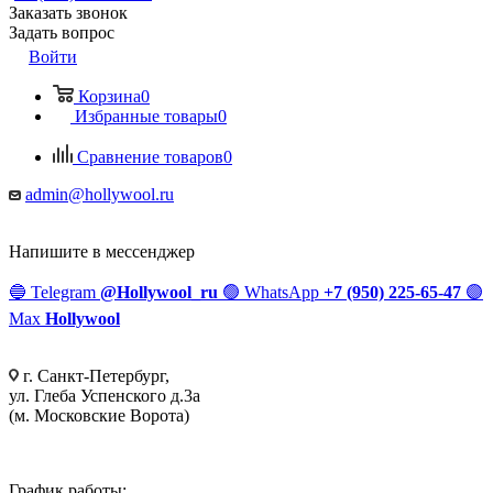
Заказать звонок
Задать вопрос
Войти
Корзина
0
Избранные товары
0
Сравнение товаров
0
admin@hollywool.ru
Напишите в мессенджер
🔵
Telegram
@Hollywool_ru
🟢
WhatsApp
+7 (950) 225-65-47
🟣
Max
Hollywool
г. Санкт-Петербург,
ул. Глеба Успенского д.3а
(м. Московские Ворота)
График работы: