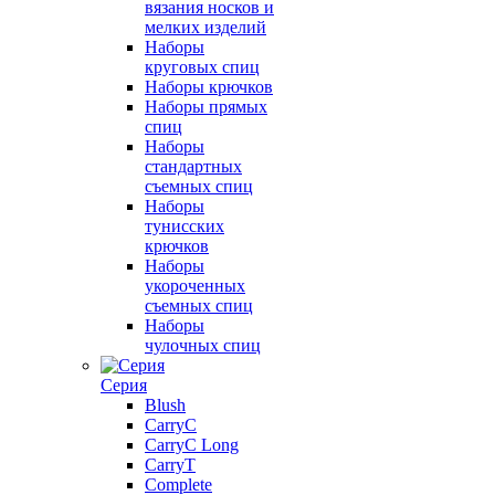
вязания носков и
мелких изделий
Наборы
круговых спиц
Наборы крючков
Наборы прямых
спиц
Наборы
стандартных
съемных спиц
Наборы
тунисских
крючков
Наборы
укороченных
съемных спиц
Наборы
чулочных спиц
Серия
Blush
CarryC
CarryC Long
CarryT
Complete