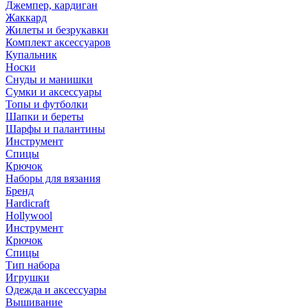
Джемпер, кардиган
Жаккард
Жилеты и безрукавки
Комплект аксессуаров
Купальник
Носки
Снуды и манишки
Сумки и аксессуары
Топы и футболки
Шапки и береты
Шарфы и палантины
Инструмент
Спицы
Крючок
Наборы для вязания
Бренд
Hardicraft
Hollywool
Инструмент
Крючок
Спицы
Тип набора
Игрушки
Одежда и аксессуары
Вышивание