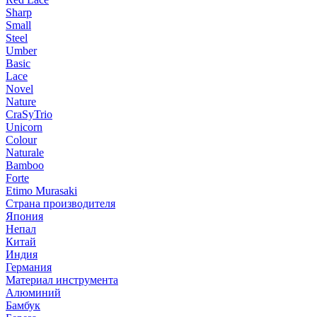
Sharp
Small
Steel
Umber
Basic
Lace
Novel
Nature
CraSyTrio
Unicorn
Colour
Naturale
Bamboo
Forte
Etimo Murasaki
Страна производителя
Япония
Непал
Китай
Индия
Германия
Материал инструмента
Алюминий
Бамбук