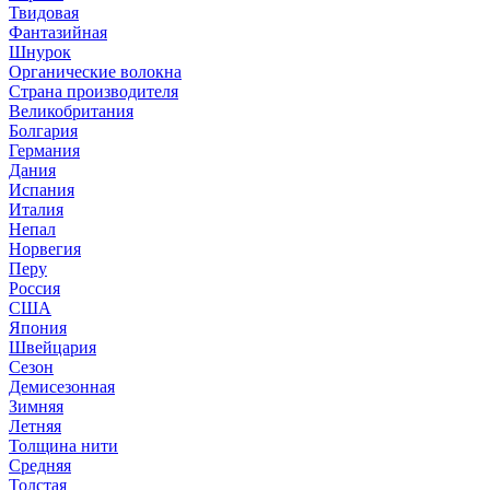
Твидовая
Фантазийная
Шнурок
Органические волокна
Страна производителя
Великобритания
Болгария
Германия
Дания
Испания
Италия
Непал
Норвегия
Перу
Россия
США
Япония
Швейцария
Сезон
Демисезонная
Зимняя
Летняя
Толщина нити
Средняя
Толстая