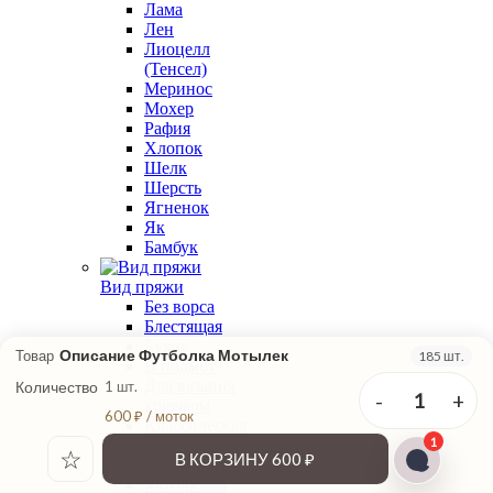
Лама
Лен
Лиоцелл
(Тенсел)
Меринос
Мохер
Рафия
Хлопок
Шелк
Шерсть
Ягненок
Як
Бамбук
Вид пряжи
Без ворса
Блестящая
Букле
Описание Футболка Мотылек
Товар
185 шт.
В подмот
Для вязания
Количество
1 шт.
-
+
1
крючком
600 ₽ / моток
Классическая
1
крутка
☆
В КОРЗИНУ
600 ₽
Меланжевая
Мохеровая