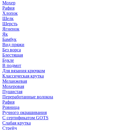
Мохер
Рафия
Хлопок
Шелк
Шерсть
Ягненок
Як
Бамбук
Вид пряжи
Без ворса
Блестящая
Букле
В подмот
Для вязания крючком
Классическая крутка
Меланжевая
Мохеровая
Пушистая
Переработанные волокна
Рафия
Ровница
Ручного окрашивания
С сертификатом GOTS
Слабая крутка
Стрейч