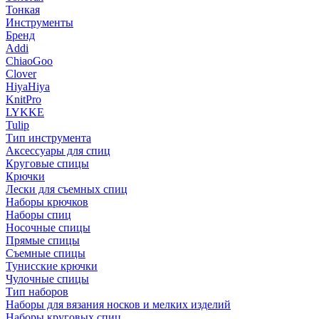
Тонкая
Инструменты
Бренд
Addi
ChiaoGoo
Clover
HiyaHiya
KnitPro
LYKKE
Tulip
Тип инструмента
Аксессуары для спиц
Круговые спицы
Крючки
Лески для съемных спиц
Наборы крючков
Наборы спиц
Носочные спицы
Прямые спицы
Съемные спицы
Тунисские крючки
Чулочные спицы
Тип наборов
Наборы для вязания носков и мелких изделий
Наборы круговых спиц