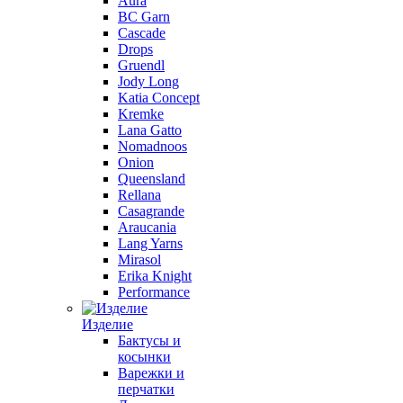
Aura
BC Garn
Cascade
Drops
Gruendl
Jody Long
Katia Concept
Kremke
Lana Gatto
Nomadnoos
Onion
Queensland
Rellana
Casagrande
Araucania
Lang Yarns
Mirasol
Erika Knight
Performance
Изделие
Бактусы и
косынки
Варежки и
перчатки