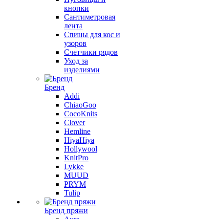
кнопки
Сантиметровая
лента
Спицы для кос и
узоров
Счетчики рядов
Уход за
изделиями
Бренд
Addi
ChiaoGoo
CocoKnits
Clover
Hemline
HiyaHiya
Hollywool
KnitPro
Lykke
MUUD
PRYM
Tulip
Бренд пряжи