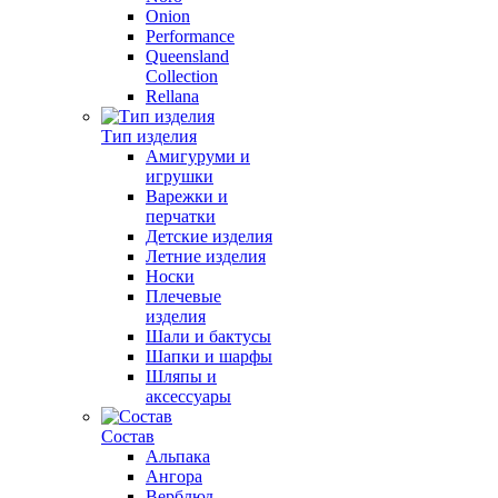
Onion
Performance
Queensland
Collection
Rellana
Тип изделия
Амигуруми и
игрушки
Варежки и
перчатки
Детские изделия
Летние изделия
Носки
Плечевые
изделия
Шали и бактусы
Шапки и шарфы
Шляпы и
аксессуары
Состав
Альпака
Ангора
Верблюд