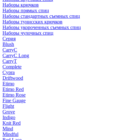
Наборы крючков
Наборы прямых спиц
Наборы стандартных съемных спиц
Наборы тунисских крючков
Наборы укороченных съемных спиц
Наборы чулочных спиц
Серия
Blush
CarryC
CarryC Long
CarryT
Complete
Cypra
Driftwood
Etimo
Etimo Red
Etimo Rose
Fine Gauge
Flight
Grove
Indigo
Knit Red
Mind
Mindful
Red Lace