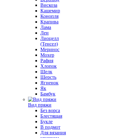
Вискоза
Кашемир
Конопля
Крапива
Лама
Лен
Лиоцелл
(Тенсел)
Меринос
Мохер
Рафия
Хлопок
Шелк
Шерсть
Ягненок
Як
Бамбук
Вид пряжи
Без ворса
Блестящая
Букле
В подмот
Для вязания