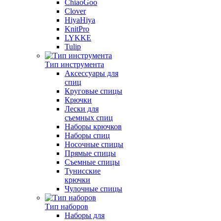
ChiaoGoo
Clover
HiyaHiya
KnitPro
LYKKE
Tulip
Тип инструмента
Аксессуары для
спиц
Круговые спицы
Крючки
Лески для
съемных спиц
Наборы крючков
Наборы спиц
Носочные спицы
Прямые спицы
Съемные спицы
Тунисские
крючки
Чулочные спицы
Тип наборов
Наборы для