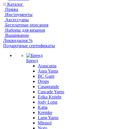
Каталог
Пряжа
Инструменты
Аксессуары
Бесплатные описания
Наборы для вязания
Вышивание
Ликвидация %
Подарочные сертификаты
Бренд
Araucania
Aura Yarns
BC Garn
Drops
Casagrande
Cascade Yarns
Erika Knight
Jody Long
Katia
Kremke
Lang Yarns
Mirasol
Noro