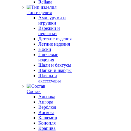
Rellana
Тип изделия
Амигуруми и
игрушки
Варежки и
перчатки
Детские изделия
Летние изделия
Носки
Плечевые
изделия
Шали и бактусы
Шапки и шарфы
Шляпы и
аксессуары
Состав
Альпака
Ангора
Верблюд
Вискоза
Кашемир
Конопля
Крапива