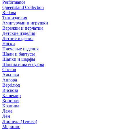
Performance
Queensland Collection
Rellana
Тип изделия
Амигуруми и игрушки
Варежки и перчатки
Детские изделия
Летние изделия
Носки
Плечевые изделия
Шали и бактусы
Шапки и шарфы
Шляпы и аксессуары
Состав
Альпака
Ангора
Верблюд
Вискоза
Кашемир
Конопля
Крапива
Лама
Лен
Лиоцелл (Тенсел)
Меринос