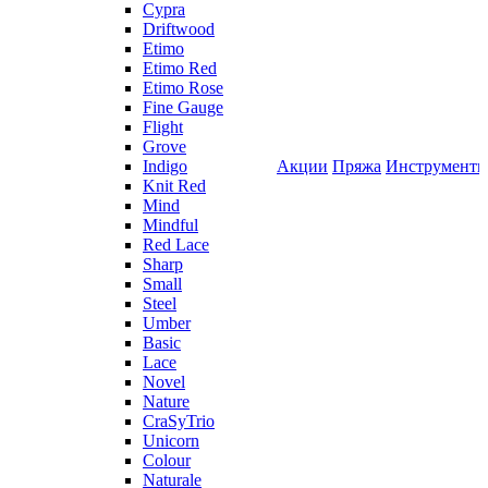
Cypra
Driftwood
Etimo
Etimo Red
Etimo Rose
Fine Gauge
Flight
Grove
Indigo
Акции
Пряжа
Инструмент
Knit Red
Mind
Mindful
Red Lace
Sharp
Small
Steel
Umber
Basic
Lace
Novel
Nature
CraSyTrio
Unicorn
Colour
Naturale