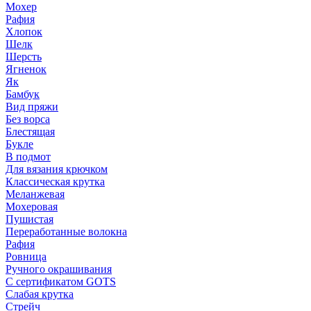
Мохер
Рафия
Хлопок
Шелк
Шерсть
Ягненок
Як
Бамбук
Вид пряжи
Без ворса
Блестящая
Букле
В подмот
Для вязания крючком
Классическая крутка
Меланжевая
Мохеровая
Пушистая
Переработанные волокна
Рафия
Ровница
Ручного окрашивания
С сертификатом GOTS
Слабая крутка
Стрейч