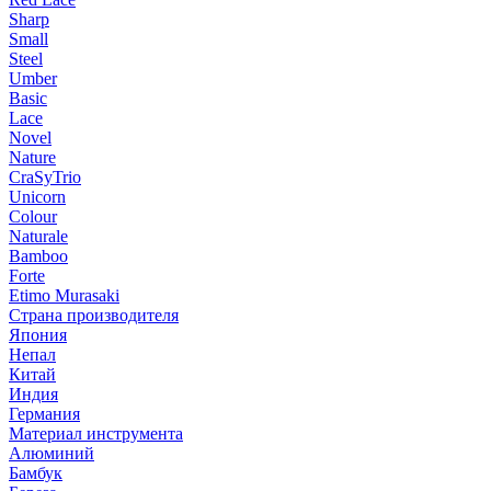
Sharp
Small
Steel
Umber
Basic
Lace
Novel
Nature
CraSyTrio
Unicorn
Colour
Naturale
Bamboo
Forte
Etimo Murasaki
Страна производителя
Япония
Непал
Китай
Индия
Германия
Материал инструмента
Алюминий
Бамбук