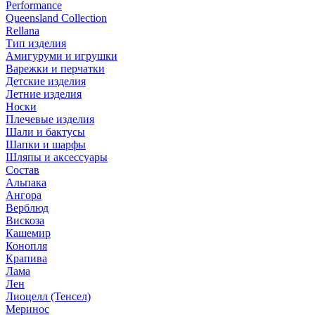
Performance
Queensland Collection
Rellana
Тип изделия
Амигуруми и игрушки
Варежки и перчатки
Детские изделия
Летние изделия
Носки
Плечевые изделия
Шали и бактусы
Шапки и шарфы
Шляпы и аксессуары
Состав
Альпака
Ангора
Верблюд
Вискоза
Кашемир
Конопля
Крапива
Лама
Лен
Лиоцелл (Тенсел)
Меринос