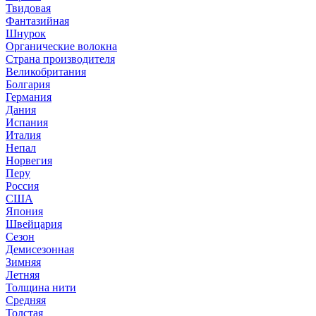
Твидовая
Фантазийная
Шнурок
Органические волокна
Страна производителя
Великобритания
Болгария
Германия
Дания
Испания
Италия
Непал
Норвегия
Перу
Россия
США
Япония
Швейцария
Сезон
Демисезонная
Зимняя
Летняя
Толщина нити
Средняя
Толстая