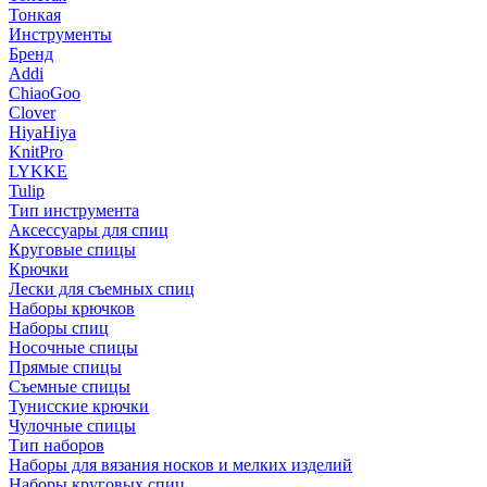
Тонкая
Инструменты
Бренд
Addi
ChiaoGoo
Clover
HiyaHiya
KnitPro
LYKKE
Tulip
Тип инструмента
Аксессуары для спиц
Круговые спицы
Крючки
Лески для съемных спиц
Наборы крючков
Наборы спиц
Носочные спицы
Прямые спицы
Съемные спицы
Тунисские крючки
Чулочные спицы
Тип наборов
Наборы для вязания носков и мелких изделий
Наборы круговых спиц