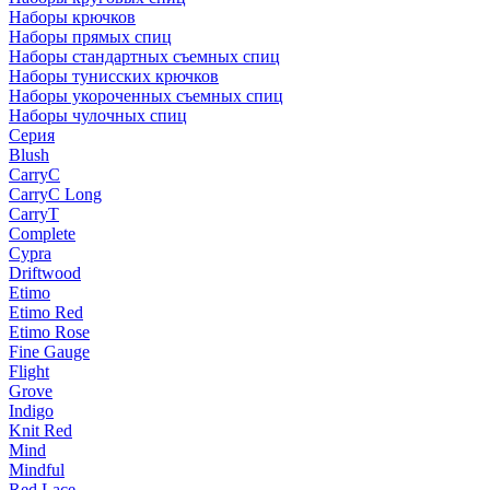
Наборы крючков
Наборы прямых спиц
Наборы стандартных съемных спиц
Наборы тунисских крючков
Наборы укороченных съемных спиц
Наборы чулочных спиц
Серия
Blush
CarryC
CarryC Long
CarryT
Complete
Cypra
Driftwood
Etimo
Etimo Red
Etimo Rose
Fine Gauge
Flight
Grove
Indigo
Knit Red
Mind
Mindful
Red Lace