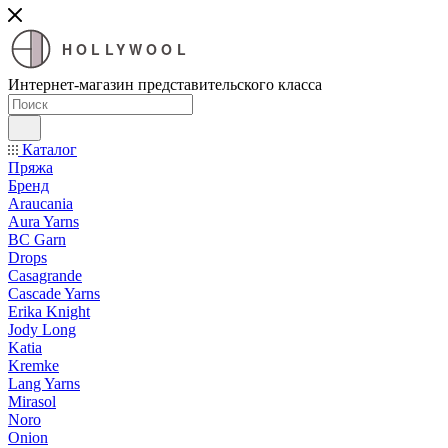
HOLLYWOOL
Интернет-магазин представительского класса
Каталог
Пряжа
Бренд
Araucania
Aura Yarns
BC Garn
Drops
Casagrande
Cascade Yarns
Erika Knight
Jody Long
Katia
Kremke
Lang Yarns
Mirasol
Noro
Onion