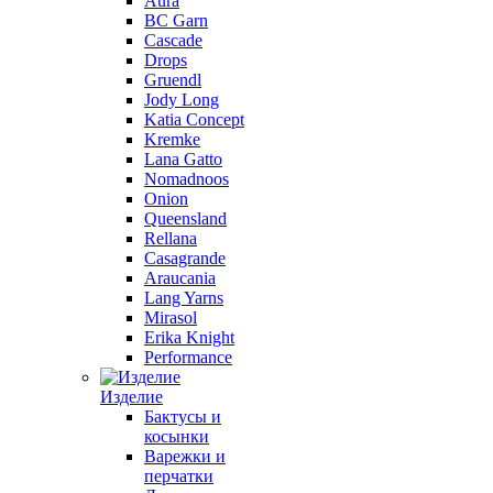
Aura
BC Garn
Cascade
Drops
Gruendl
Jody Long
Katia Concept
Kremke
Lana Gatto
Nomadnoos
Onion
Queensland
Rellana
Casagrande
Araucania
Lang Yarns
Mirasol
Erika Knight
Performance
Изделие
Бактусы и
косынки
Варежки и
перчатки