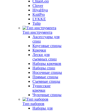
ChiaoGoo
Clover
HiyaHiya
KnitPro
LYKKE
Tulip
Тип инструмента
Аксессуары для
спиц
Круговые спицы
Крючки
Лески для
съемных спиц
Наборы крючков
Наборы спиц
Носочные спицы
Прямые спицы
Съемные спицы
Тунисские
крючки
Чулочные спицы
Тип наборов
Наборы для