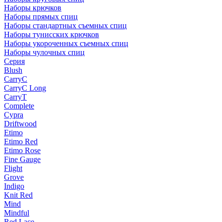
Наборы крючков
Наборы прямых спиц
Наборы стандартных съемных спиц
Наборы тунисских крючков
Наборы укороченных съемных спиц
Наборы чулочных спиц
Серия
Blush
CarryC
CarryC Long
CarryT
Complete
Cypra
Driftwood
Etimo
Etimo Red
Etimo Rose
Fine Gauge
Flight
Grove
Indigo
Knit Red
Mind
Mindful
Red Lace