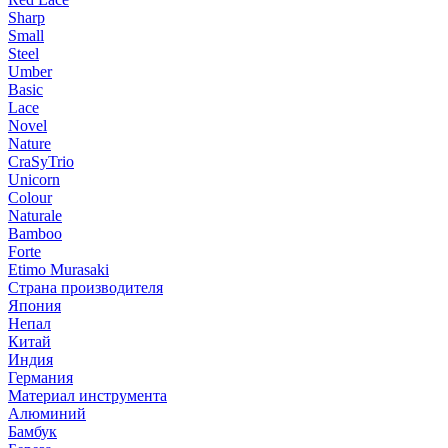
Sharp
Small
Steel
Umber
Basic
Lace
Novel
Nature
CraSyTrio
Unicorn
Colour
Naturale
Bamboo
Forte
Etimo Murasaki
Страна производителя
Япония
Непал
Китай
Индия
Германия
Материал инструмента
Алюминий
Бамбук