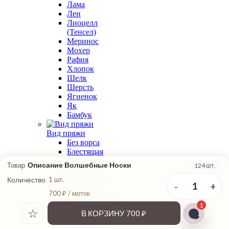
Лама
Лен
Лиоцелл
(Тенсел)
Меринос
Мохер
Рафия
Хлопок
Шелк
Шерсть
Ягненок
Як
Бамбук
Вид пряжи
Без ворса
Блестящая
Букле
Описание Волшебные Носки
Товар
124 шт.
В подмот
Для вязания
Количество
1 шт.
-
+
1
крючком
700 ₽ / моток
Классическая
1
крутка
☆
В КОРЗИНУ
700 ₽
Меланжевая
Мохеровая