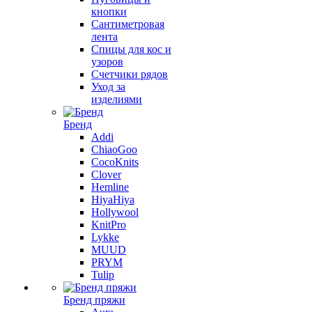
кнопки
Сантиметровая
лента
Спицы для кос и
узоров
Счетчики рядов
Уход за
изделиями
Бренд
Addi
ChiaoGoo
CocoKnits
Clover
Hemline
HiyaHiya
Hollywool
KnitPro
Lykke
MUUD
PRYM
Tulip
Бренд пряжи