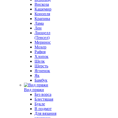
Вискоза
Кашемир
Конопля
Крапива
Лама
Лен
Лиоцелл
(Тенсел)
Меринос
Мохер
Рафия
Хлопок
Шелк
Шерсть
Ягненок
Як
Бамбук
Вид пряжи
Без ворса
Блестящая
Букле
В подмот
Для вязания