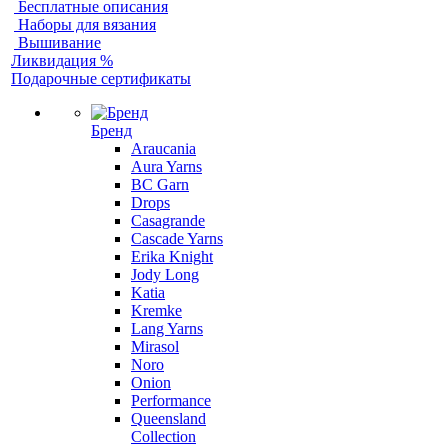
Бесплатные описания
Наборы для вязания
Вышивание
Ликвидация %
Подарочные сертификаты
Бренд
Araucania
Aura Yarns
BC Garn
Drops
Casagrande
Cascade Yarns
Erika Knight
Jody Long
Katia
Kremke
Lang Yarns
Mirasol
Noro
Onion
Performance
Queensland
Collection