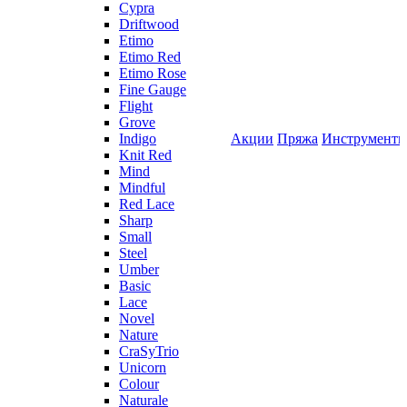
Cypra
Driftwood
Etimo
Etimo Red
Etimo Rose
Fine Gauge
Flight
Grove
Indigo
Акции
Пряжа
Инструмент
Knit Red
Mind
Mindful
Red Lace
Sharp
Small
Steel
Umber
Basic
Lace
Novel
Nature
CraSyTrio
Unicorn
Colour
Naturale