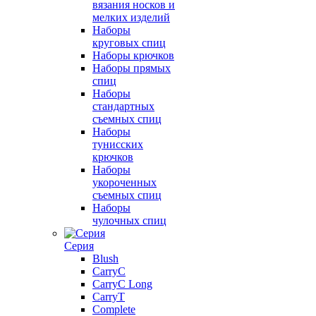
вязания носков и
мелких изделий
Наборы
круговых спиц
Наборы крючков
Наборы прямых
спиц
Наборы
стандартных
съемных спиц
Наборы
тунисских
крючков
Наборы
укороченных
съемных спиц
Наборы
чулочных спиц
Серия
Blush
CarryC
CarryC Long
CarryT
Complete