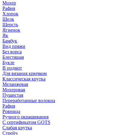
Мохер
Рафия
Хлопок
Шелк
Шерсть
Ягненок
Як
Бамбук
Вид пряжи
Без ворса
Блестящая
Букле
В подмот
Для вязания крючком
Классическая крутка
Меланжевая
Мохеровая
Пушистая
Переработанные волокна
Рафия
Ровница
Ручного окрашивания
С сертификатом GOTS
Слабая крутка
Стрейч