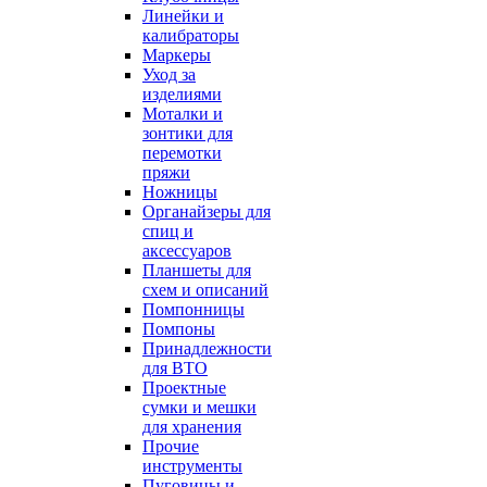
Линейки и
калибраторы
Маркеры
Уход за
изделиями
Моталки и
зонтики для
перемотки
пряжи
Ножницы
Органайзеры для
спиц и
аксессуаров
Планшеты для
схем и описаний
Помпонницы
Помпоны
Принадлежности
для ВТО
Проектные
сумки и мешки
для хранения
Прочие
инструменты
Пуговицы и