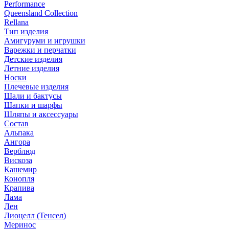
Performance
Queensland Collection
Rellana
Тип изделия
Амигуруми и игрушки
Варежки и перчатки
Детские изделия
Летние изделия
Носки
Плечевые изделия
Шали и бактусы
Шапки и шарфы
Шляпы и аксессуары
Состав
Альпака
Ангора
Верблюд
Вискоза
Кашемир
Конопля
Крапива
Лама
Лен
Лиоцелл (Тенсел)
Меринос