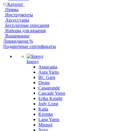
Каталог
Пряжа
Инструменты
Аксессуары
Бесплатные описания
Наборы для вязания
Вышивание
Ликвидация %
Подарочные сертификаты
Бренд
Araucania
Aura Yarns
BC Garn
Drops
Casagrande
Cascade Yarns
Erika Knight
Jody Long
Katia
Kremke
Lang Yarns
Mirasol
Noro