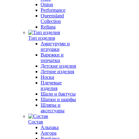
Onion
Performance
Queensland
Collection
Rellana
Тип изделия
Амигуруми и
игрушки
Варежки и
перчатки
Детские изделия
Летние изделия
Носки
Плечевые
изделия
Шали и бактусы
Шапки и шарфы
Шляпы и
аксессуары
Состав
Альпака
Ангора
Верблюд