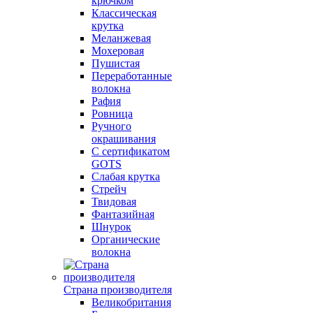
крючком
Классическая
крутка
Меланжевая
Мохеровая
Пушистая
Переработанные
волокна
Рафия
Ровница
Ручного
окрашивания
С сертификатом
GOTS
Слабая крутка
Стрейч
Твидовая
Фантазийная
Шнурок
Органические
волокна
Страна производителя
Великобритания