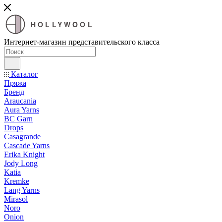
HOLLYWOOL
Интернет-магазин представительского класса
Каталог
Пряжа
Бренд
Araucania
Aura Yarns
BC Garn
Drops
Casagrande
Cascade Yarns
Erika Knight
Jody Long
Katia
Kremke
Lang Yarns
Mirasol
Noro
Onion