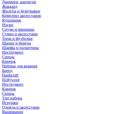
Джемпер, кардиган
Жаккард
Жилеты и безрукавки
Комплект аксессуаров
Купальник
Носки
Снуды и манишки
Сумки и аксессуары
Топы и футболки
Шапки и береты
Шарфы и палантины
Инструмент
Спицы
Крючок
Наборы для вязания
Бренд
Hardicraft
Hollywool
Инструмент
Крючок
Спицы
Тип набора
Игрушки
Одежда и аксессуары
Вышивание