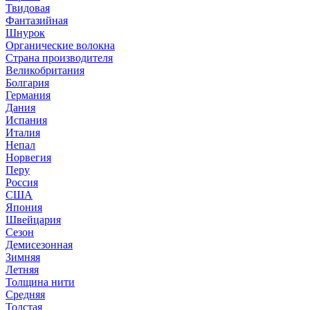
Твидовая
Фантазийная
Шнурок
Органические волокна
Страна производителя
Великобритания
Болгария
Германия
Дания
Испания
Италия
Непал
Норвегия
Перу
Россия
США
Япония
Швейцария
Сезон
Демисезонная
Зимняя
Летняя
Толщина нити
Средняя
Толстая