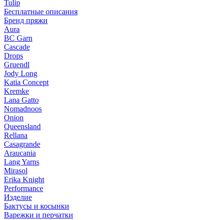
Tulip
Бесплатные описания
Бренд пряжи
Aura
BC Garn
Cascade
Drops
Gruendl
Jody Long
Katia Concept
Kremke
Lana Gatto
Nomadnoos
Onion
Queensland
Rellana
Casagrande
Araucania
Lang Yarns
Mirasol
Erika Knight
Performance
Изделие
Бактусы и косынки
Варежки и перчатки