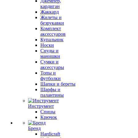
Джемпер,
кардиган
Жаккард
Жилеты и
безрукавки
Комплект
аксессуаров
Купальник
Носки
Снуды и
манишки
Сумки и
аксессуары
Топы и
футболки
Шапки и береты
Шарфы и
палантины
Инструмент
Спицы
Крючок
Бренд
Hardicraft