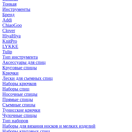
Тонкая
Инструменты
Бренд
Addi
ChiaoGoo
Clover
HiyaHiya
KnitPro
LYKKE
Tulip
Тип инструмента
Аксессуары для спиц
Круговые спицы
Крючки
Лески для съемных спиц
Наборы крючков
Наборы спиц
Носочные спицы
Прямые спицы
Съемные спицы
Тунисские крючки
Чулочные спицы
Тип наборов
Наборы для вязания носков и мелких изделий
Наборы круговых спиц