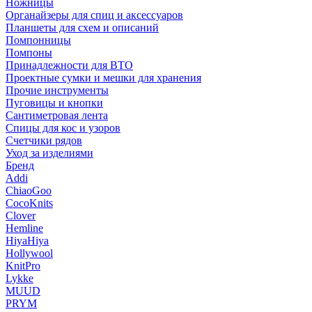
Ножницы
Органайзеры для спиц и аксессуаров
Планшеты для схем и описаний
Помпонницы
Помпоны
Принадлежности для ВТО
Проектные сумки и мешки для хранения
Прочие инструменты
Пуговицы и кнопки
Сантиметровая лента
Спицы для кос и узоров
Счетчики рядов
Уход за изделиями
Бренд
Addi
ChiaoGoo
CocoKnits
Clover
Hemline
HiyaHiya
Hollywool
KnitPro
Lykke
MUUD
PRYM