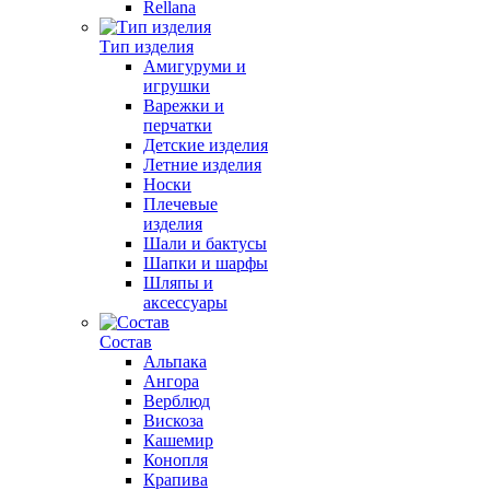
Rellana
Тип изделия
Амигуруми и
игрушки
Варежки и
перчатки
Детские изделия
Летние изделия
Носки
Плечевые
изделия
Шали и бактусы
Шапки и шарфы
Шляпы и
аксессуары
Состав
Альпака
Ангора
Верблюд
Вискоза
Кашемир
Конопля
Крапива