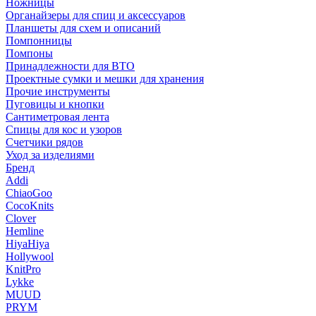
Ножницы
Органайзеры для спиц и аксессуаров
Планшеты для схем и описаний
Помпонницы
Помпоны
Принадлежности для ВТО
Проектные сумки и мешки для хранения
Прочие инструменты
Пуговицы и кнопки
Сантиметровая лента
Спицы для кос и узоров
Счетчики рядов
Уход за изделиями
Бренд
Addi
ChiaoGoo
CocoKnits
Clover
Hemline
HiyaHiya
Hollywool
KnitPro
Lykke
MUUD
PRYM