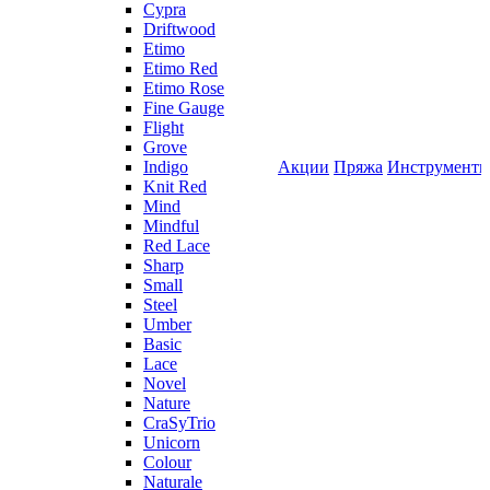
Cypra
Driftwood
Etimo
Etimo Red
Etimo Rose
Fine Gauge
Flight
Grove
Indigo
Акции
Пряжа
Инструмент
Knit Red
Mind
Mindful
Red Lace
Sharp
Small
Steel
Umber
Basic
Lace
Novel
Nature
CraSyTrio
Unicorn
Colour
Naturale