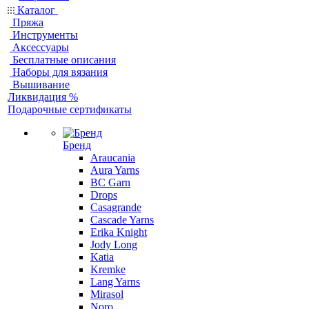
Каталог
Пряжа
Инструменты
Аксессуары
Бесплатные описания
Наборы для вязания
Вышивание
Ликвидация %
Подарочные сертификаты
Бренд
Araucania
Aura Yarns
BC Garn
Drops
Casagrande
Cascade Yarns
Erika Knight
Jody Long
Katia
Kremke
Lang Yarns
Mirasol
Noro