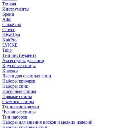
Тонкая
Инструменты
Бренд
Addi
ChiaoGoo
Clover
HiyaHiya
KnitPro
LYKKE
Tulip
Тип инструмента
Аксессуары для спиц
Круговые спицы
Крючки
Лески для съемных спиц
Наборы крючков
Наборы спиц
Носочные спицы
Прямые спицы
Съемные спицы
Тунисские крючки
Чулочные спицы
Тип наборов
Наборы для вязания носков и мелких изделий
Наборы круговых спиц