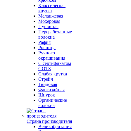
крючком
Классическая
крутка
Меланжевая
Мохеровая
Пушистая
Переработанные
волокна
Рафия
Ровница
Ручного
окрашивания
С сертификатом
GOTS
Слабая крутка
Стрейч
Твидовая
Фантазийная
Шнурок
Органические
волокна
Страна производителя
Великобритания