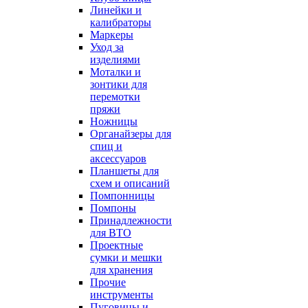
Линейки и
калибраторы
Маркеры
Уход за
изделиями
Моталки и
зонтики для
перемотки
пряжи
Ножницы
Органайзеры для
спиц и
аксессуаров
Планшеты для
схем и описаний
Помпонницы
Помпоны
Принадлежности
для ВТО
Проектные
сумки и мешки
для хранения
Прочие
инструменты
Пуговицы и