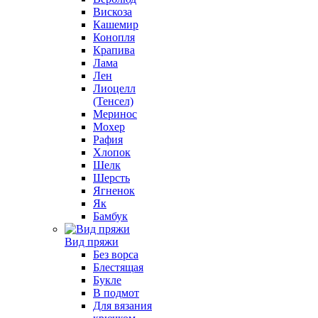
Вискоза
Кашемир
Конопля
Крапива
Лама
Лен
Лиоцелл
(Тенсел)
Меринос
Мохер
Рафия
Хлопок
Шелк
Шерсть
Ягненок
Як
Бамбук
Вид пряжи
Без ворса
Блестящая
Букле
В подмот
Для вязания