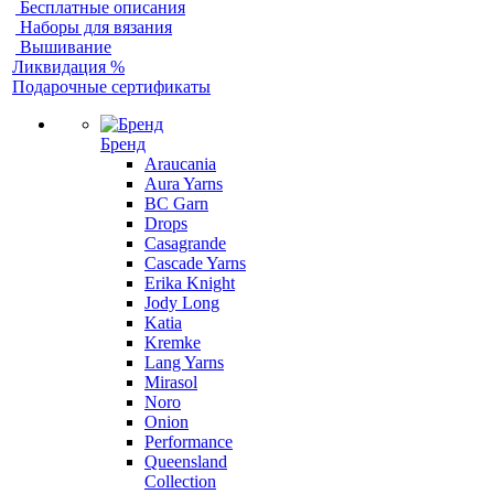
Бесплатные описания
Наборы для вязания
Вышивание
Ликвидация %
Подарочные сертификаты
Бренд
Araucania
Aura Yarns
BC Garn
Drops
Casagrande
Cascade Yarns
Erika Knight
Jody Long
Katia
Kremke
Lang Yarns
Mirasol
Noro
Onion
Performance
Queensland
Collection