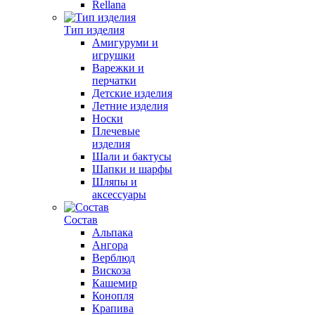
Rellana
Тип изделия
Амигуруми и
игрушки
Варежки и
перчатки
Детские изделия
Летние изделия
Носки
Плечевые
изделия
Шали и бактусы
Шапки и шарфы
Шляпы и
аксессуары
Состав
Альпака
Ангора
Верблюд
Вискоза
Кашемир
Конопля
Крапива