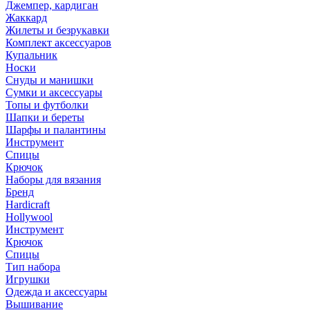
Джемпер, кардиган
Жаккард
Жилеты и безрукавки
Комплект аксессуаров
Купальник
Носки
Снуды и манишки
Сумки и аксессуары
Топы и футболки
Шапки и береты
Шарфы и палантины
Инструмент
Спицы
Крючок
Наборы для вязания
Бренд
Hardicraft
Hollywool
Инструмент
Крючок
Спицы
Тип набора
Игрушки
Одежда и аксессуары
Вышивание