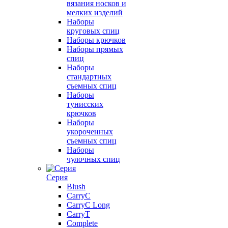
вязания носков и
мелких изделий
Наборы
круговых спиц
Наборы крючков
Наборы прямых
спиц
Наборы
стандартных
съемных спиц
Наборы
тунисских
крючков
Наборы
укороченных
съемных спиц
Наборы
чулочных спиц
Серия
Blush
CarryC
CarryC Long
CarryT
Complete