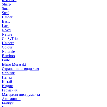
Sharp
Small
Steel
Umber
Basic
Lace
Novel
Nature
CraSyTrio
Unicorn
Colour
Naturale
Bamboo
Forte
Etimo Murasaki
Страна производителя
Япония
Непал
Китай
Индия
Германия
Материал инструмента
Алюминий
Бамбук