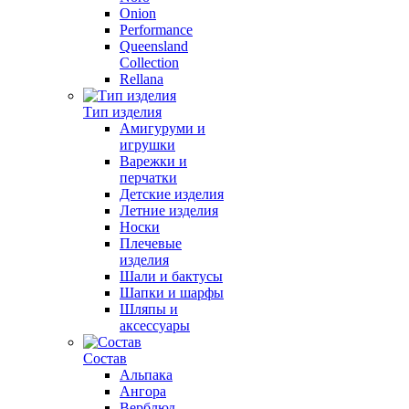
Onion
Performance
Queensland
Collection
Rellana
Тип изделия
Амигуруми и
игрушки
Варежки и
перчатки
Детские изделия
Летние изделия
Носки
Плечевые
изделия
Шали и бактусы
Шапки и шарфы
Шляпы и
аксессуары
Состав
Альпака
Ангора
Верблюд