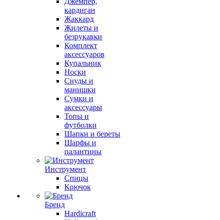
Джемпер,
кардиган
Жаккард
Жилеты и
безрукавки
Комплект
аксессуаров
Купальник
Носки
Снуды и
манишки
Сумки и
аксессуары
Топы и
футболки
Шапки и береты
Шарфы и
палантины
Инструмент
Спицы
Крючок
Бренд
Hardicraft