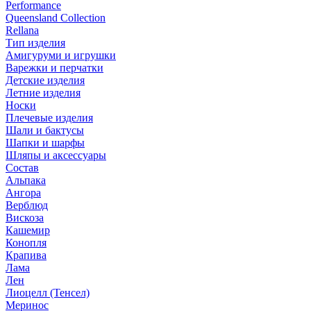
Performance
Queensland Collection
Rellana
Тип изделия
Амигуруми и игрушки
Варежки и перчатки
Детские изделия
Летние изделия
Носки
Плечевые изделия
Шали и бактусы
Шапки и шарфы
Шляпы и аксессуары
Состав
Альпака
Ангора
Верблюд
Вискоза
Кашемир
Конопля
Крапива
Лама
Лен
Лиоцелл (Тенсел)
Меринос