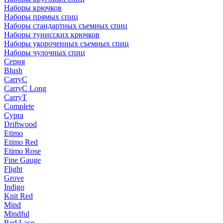
Наборы крючков
Наборы прямых спиц
Наборы стандартных съемных спиц
Наборы тунисских крючков
Наборы укороченных съемных спиц
Наборы чулочных спиц
Серия
Blush
CarryC
CarryC Long
CarryT
Complete
Cypra
Driftwood
Etimo
Etimo Red
Etimo Rose
Fine Gauge
Flight
Grove
Indigo
Knit Red
Mind
Mindful
Red Lace