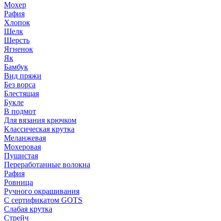
Мохер
Рафия
Хлопок
Шелк
Шерсть
Ягненок
Як
Бамбук
Вид пряжи
Без ворса
Блестящая
Букле
В подмот
Для вязания крючком
Классическая крутка
Меланжевая
Мохеровая
Пушистая
Переработанные волокна
Рафия
Ровница
Ручного окрашивания
С сертификатом GOTS
Слабая крутка
Стрейч