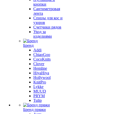
кнопки
Сантиметровая
лента
Спицы для кос и
узоров
Счетчики рядов
Уход за
изделиями
Бренд
Addi
ChiaoGoo
CocoKnits
Clover
Hemline
HiyaHiya
Hollywool
KnitPro
Lykke
MUUD
PRYM
Tulip
Бренд пряжи