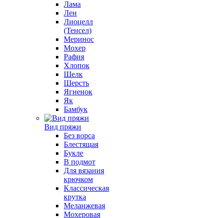
Лама
Лен
Лиоцелл
(Тенсел)
Меринос
Мохер
Рафия
Хлопок
Шелк
Шерсть
Ягненок
Як
Бамбук
Вид пряжи
Без ворса
Блестящая
Букле
В подмот
Для вязания
крючком
Классическая
крутка
Меланжевая
Мохеровая