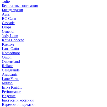
Tulip
Бесплатные описания
Бренд пряжи
Aura
BC Garn
Cascade
Drops
Gruendl
Jody Long
Katia Concept
Kremke
Lana Gatto
Nomadnoos
Onion
Queensland
Rellana
Casagrande
Araucania
Lang Yarns
Mirasol
Erika Knight
Performance
Изделие
Бактусы и косынки
Варежки и перчатки