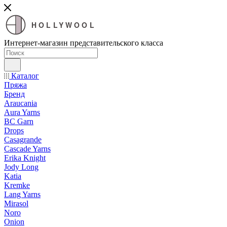
HOLLYWOOL
Интернет-магазин представительского класса
Каталог
Пряжа
Бренд
Araucania
Aura Yarns
BC Garn
Drops
Casagrande
Cascade Yarns
Erika Knight
Jody Long
Katia
Kremke
Lang Yarns
Mirasol
Noro
Onion