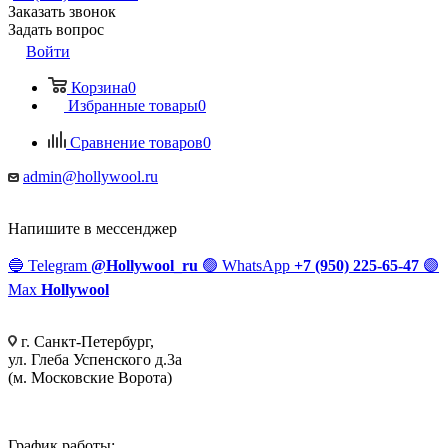
Заказать звонок
Задать вопрос
Войти
Корзина
0
Избранные товары
0
Сравнение товаров
0
admin@hollywool.ru
Напишите в мессенджер
🔵
Telegram
@Hollywool_ru
🟢
WhatsApp
+7 (950) 225-65-47
🟣
Max
Hollywool
г. Санкт-Петербург,
ул. Глеба Успенского д.3а
(м. Московские Ворота)
График работы: