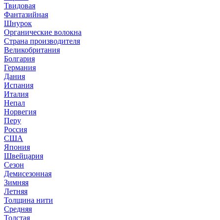
Твидовая
Фантазийная
Шнурок
Органические волокна
Страна производителя
Великобритания
Болгария
Германия
Дания
Испания
Италия
Непал
Норвегия
Перу
Россия
США
Япония
Швейцария
Сезон
Демисезонная
Зимняя
Летняя
Толщина нити
Средняя
Толстая