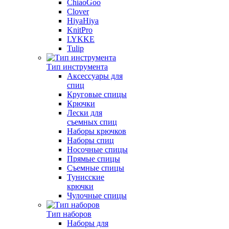
ChiaoGoo
Clover
HiyaHiya
KnitPro
LYKKE
Tulip
Тип инструмента
Аксессуары для
спиц
Круговые спицы
Крючки
Лески для
съемных спиц
Наборы крючков
Наборы спиц
Носочные спицы
Прямые спицы
Съемные спицы
Тунисские
крючки
Чулочные спицы
Тип наборов
Наборы для