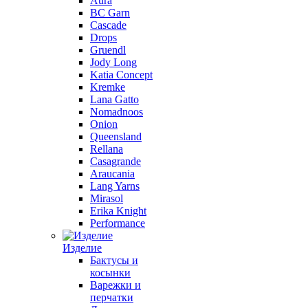
Aura
BC Garn
Cascade
Drops
Gruendl
Jody Long
Katia Concept
Kremke
Lana Gatto
Nomadnoos
Onion
Queensland
Rellana
Casagrande
Araucania
Lang Yarns
Mirasol
Erika Knight
Performance
Изделие
Бактусы и
косынки
Варежки и
перчатки