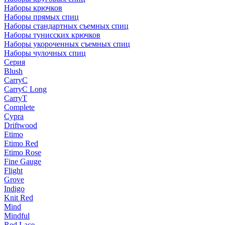
Наборы крючков
Наборы прямых спиц
Наборы стандартных съемных спиц
Наборы тунисских крючков
Наборы укороченных съемных спиц
Наборы чулочных спиц
Серия
Blush
CarryC
CarryC Long
CarryT
Complete
Cypra
Driftwood
Etimo
Etimo Red
Etimo Rose
Fine Gauge
Flight
Grove
Indigo
Knit Red
Mind
Mindful
Red Lace