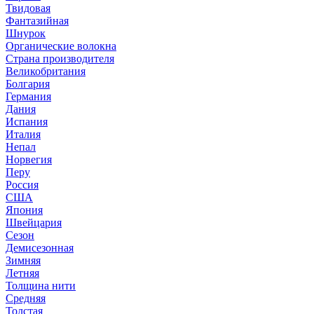
Твидовая
Фантазийная
Шнурок
Органические волокна
Страна производителя
Великобритания
Болгария
Германия
Дания
Испания
Италия
Непал
Норвегия
Перу
Россия
США
Япония
Швейцария
Сезон
Демисезонная
Зимняя
Летняя
Толщина нити
Средняя
Толстая