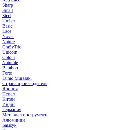
Sharp
Small
Steel
Umber
Basic
Lace
Novel
Nature
CraSyTrio
Unicorn
Colour
Naturale
Bamboo
Forte
Etimo Murasaki
Страна производителя
Япония
Непал
Китай
Индия
Германия
Материал инструмента
Алюминий
Бамбук