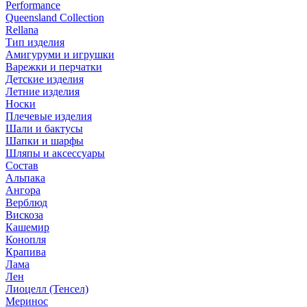
Performance
Queensland Collection
Rellana
Тип изделия
Амигуруми и игрушки
Варежки и перчатки
Детские изделия
Летние изделия
Носки
Плечевые изделия
Шали и бактусы
Шапки и шарфы
Шляпы и аксессуары
Состав
Альпака
Ангора
Верблюд
Вискоза
Кашемир
Конопля
Крапива
Лама
Лен
Лиоцелл (Тенсел)
Меринос