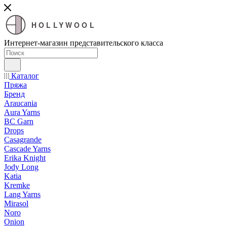
HOLLYWOOL
Интернет-магазин представительского класса
Каталог
Пряжа
Бренд
Araucania
Aura Yarns
BC Garn
Drops
Casagrande
Cascade Yarns
Erika Knight
Jody Long
Katia
Kremke
Lang Yarns
Mirasol
Noro
Onion