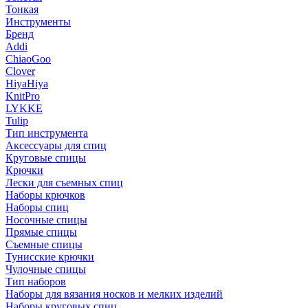
Тонкая
Инструменты
Бренд
Addi
ChiaoGoo
Clover
HiyaHiya
KnitPro
LYKKE
Tulip
Тип инструмента
Аксессуары для спиц
Круговые спицы
Крючки
Лески для съемных спиц
Наборы крючков
Наборы спиц
Носочные спицы
Прямые спицы
Съемные спицы
Тунисские крючки
Чулочные спицы
Тип наборов
Наборы для вязания носков и мелких изделий
Наборы круговых спиц