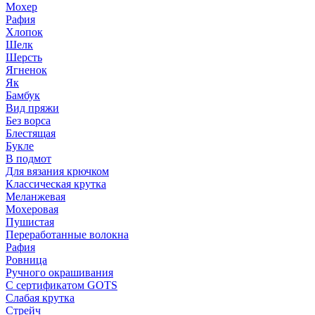
Мохер
Рафия
Хлопок
Шелк
Шерсть
Ягненок
Як
Бамбук
Вид пряжи
Без ворса
Блестящая
Букле
В подмот
Для вязания крючком
Классическая крутка
Меланжевая
Мохеровая
Пушистая
Переработанные волокна
Рафия
Ровница
Ручного окрашивания
С сертификатом GOTS
Слабая крутка
Стрейч