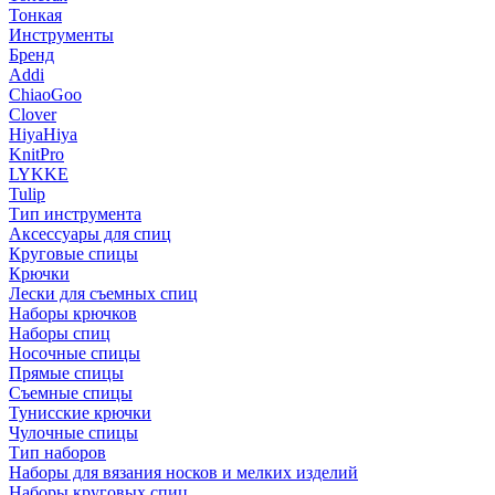
Тонкая
Инструменты
Бренд
Addi
ChiaoGoo
Clover
HiyaHiya
KnitPro
LYKKE
Tulip
Тип инструмента
Аксессуары для спиц
Круговые спицы
Крючки
Лески для съемных спиц
Наборы крючков
Наборы спиц
Носочные спицы
Прямые спицы
Съемные спицы
Тунисские крючки
Чулочные спицы
Тип наборов
Наборы для вязания носков и мелких изделий
Наборы круговых спиц