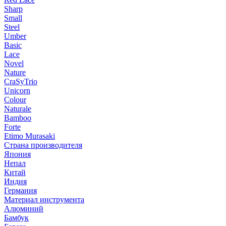
Sharp
Small
Steel
Umber
Basic
Lace
Novel
Nature
CraSyTrio
Unicorn
Colour
Naturale
Bamboo
Forte
Etimo Murasaki
Страна производителя
Япония
Непал
Китай
Индия
Германия
Материал инструмента
Алюминий
Бамбук