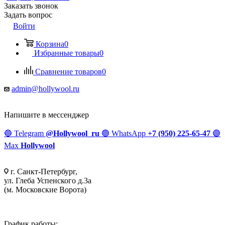
Заказать звонок
Задать вопрос
Войти
Корзина
0
Избранные товары
0
Сравнение товаров
0
admin@hollywool.ru
Напишите в мессенджер
🔵
Telegram
@Hollywool_ru
🟢
WhatsApp
+7 (950) 225-65-47
🟣
Max
Hollywool
г. Санкт-Петербург,
ул. Глеба Успенского д.3а
(м. Московские Ворота)
График работы: