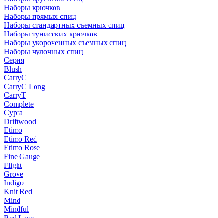
Наборы крючков
Наборы прямых спиц
Наборы стандартных съемных спиц
Наборы тунисских крючков
Наборы укороченных съемных спиц
Наборы чулочных спиц
Серия
Blush
CarryC
CarryC Long
CarryT
Complete
Cypra
Driftwood
Etimo
Etimo Red
Etimo Rose
Fine Gauge
Flight
Grove
Indigo
Knit Red
Mind
Mindful
Red Lace