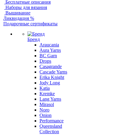
Бесплатные описания
Наборы для вязания
Вышивание
Ликвидация %
Подарочные сертификаты
Бренд
Araucania
Aura Yarns
BC Garn
Drops
Casagrande
Cascade Yarns
Erika Knight
Jody Long
Katia
Kremke
Lang Yarns
Mirasol
Noro
Onion
Performance
Queensland
Collection