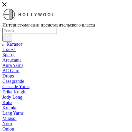
HOLLYWOOL
Интернет-магазин представительского класса
Каталог
Пряжа
Бренд
Araucania
Aura Yarns
BC Garn
Drops
Casagrande
Cascade Yarns
Erika Knight
Jody Long
Katia
Kremke
Lang Yarns
Mirasol
Noro
Onion