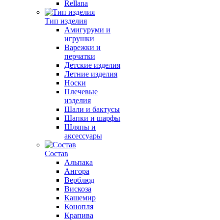
Rellana
Тип изделия
Амигуруми и
игрушки
Варежки и
перчатки
Детские изделия
Летние изделия
Носки
Плечевые
изделия
Шали и бактусы
Шапки и шарфы
Шляпы и
аксессуары
Состав
Альпака
Ангора
Верблюд
Вискоза
Кашемир
Конопля
Крапива