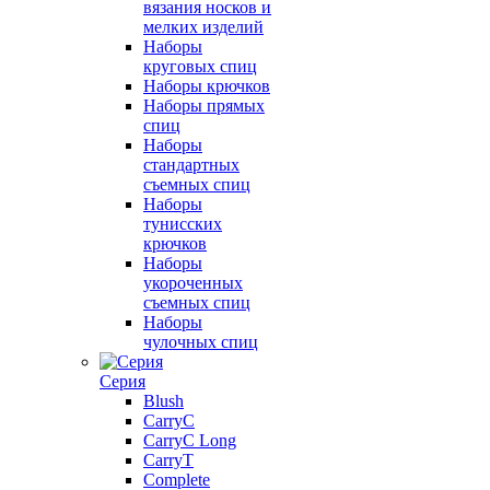
вязания носков и
мелких изделий
Наборы
круговых спиц
Наборы крючков
Наборы прямых
спиц
Наборы
стандартных
съемных спиц
Наборы
тунисских
крючков
Наборы
укороченных
съемных спиц
Наборы
чулочных спиц
Серия
Blush
CarryC
CarryC Long
CarryT
Complete