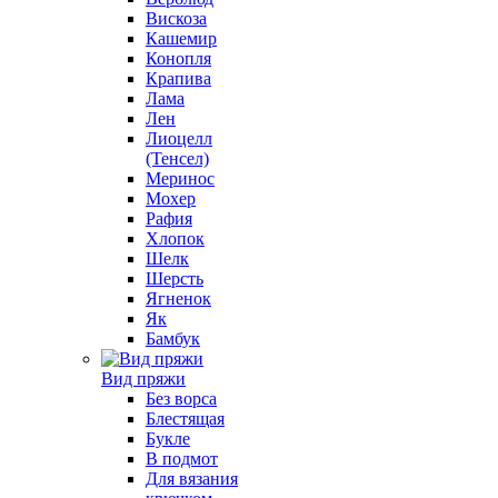
Вискоза
Кашемир
Конопля
Крапива
Лама
Лен
Лиоцелл
(Тенсел)
Меринос
Мохер
Рафия
Хлопок
Шелк
Шерсть
Ягненок
Як
Бамбук
Вид пряжи
Без ворса
Блестящая
Букле
В подмот
Для вязания