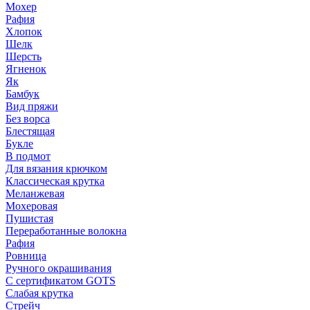
Мохер
Рафия
Хлопок
Шелк
Шерсть
Ягненок
Як
Бамбук
Вид пряжи
Без ворса
Блестящая
Букле
В подмот
Для вязания крючком
Классическая крутка
Меланжевая
Мохеровая
Пушистая
Переработанные волокна
Рафия
Ровница
Ручного окрашивания
С сертификатом GOTS
Слабая крутка
Стрейч