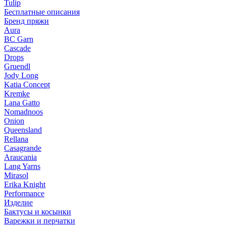
Tulip
Бесплатные описания
Бренд пряжи
Aura
BC Garn
Cascade
Drops
Gruendl
Jody Long
Katia Concept
Kremke
Lana Gatto
Nomadnoos
Onion
Queensland
Rellana
Casagrande
Araucania
Lang Yarns
Mirasol
Erika Knight
Performance
Изделие
Бактусы и косынки
Варежки и перчатки