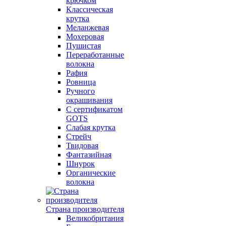
крючком
Классическая
крутка
Меланжевая
Мохеровая
Пушистая
Переработанные
волокна
Рафия
Ровница
Ручного
окрашивания
С сертификатом
GOTS
Слабая крутка
Стрейч
Твидовая
Фантазийная
Шнурок
Органические
волокна
Страна производителя
Великобритания