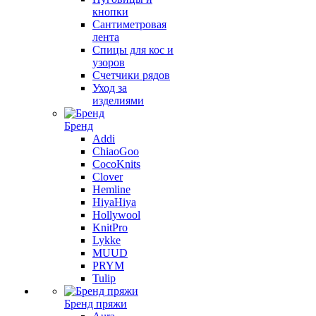
кнопки
Сантиметровая
лента
Спицы для кос и
узоров
Счетчики рядов
Уход за
изделиями
Бренд
Addi
ChiaoGoo
CocoKnits
Clover
Hemline
HiyaHiya
Hollywool
KnitPro
Lykke
MUUD
PRYM
Tulip
Бренд пряжи