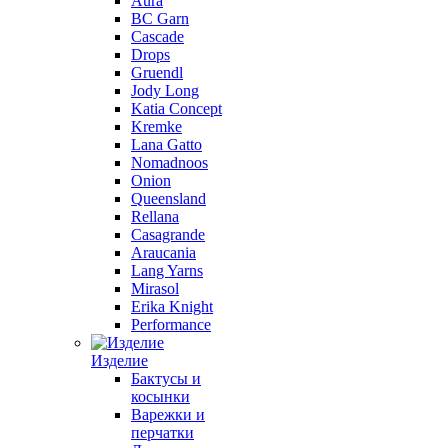
Aura
BC Garn
Cascade
Drops
Gruendl
Jody Long
Katia Concept
Kremke
Lana Gatto
Nomadnoos
Onion
Queensland
Rellana
Casagrande
Araucania
Lang Yarns
Mirasol
Erika Knight
Performance
Изделие
Бактусы и
косынки
Варежки и
перчатки