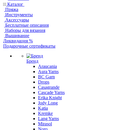
Каталог
Пряжа
Инструменты
Аксессуары
Бесплатные описания
Наборы для вязания
Вышивание
Ликвидация %
Подарочные сертификаты
Бренд
Araucania
Aura Yarns
BC Garn
Drops
Casagrande
Cascade Yarns
Erika Knight
Jody Long
Katia
Kremke
Lang Yarns
Mirasol
Noro