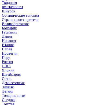
Твидовая
Фантазийная
Шнурок
Органические волокна
Страна производителя
Великобритания
Болгария
Германия
Дания
Испания
Италия
Непал
Норвегия
Перу
Россия
США
Япония
Швейцария
Сезон
Демисезонная
Зимняя
Летняя
Толщина нити
Средняя
Толстая