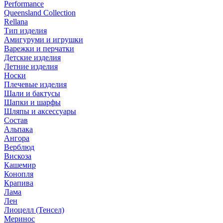
Performance
Queensland Collection
Rellana
Тип изделия
Амигуруми и игрушки
Варежки и перчатки
Детские изделия
Летние изделия
Носки
Плечевые изделия
Шали и бактусы
Шапки и шарфы
Шляпы и аксессуары
Состав
Альпака
Ангора
Верблюд
Вискоза
Кашемир
Конопля
Крапива
Лама
Лен
Лиоцелл (Тенсел)
Меринос