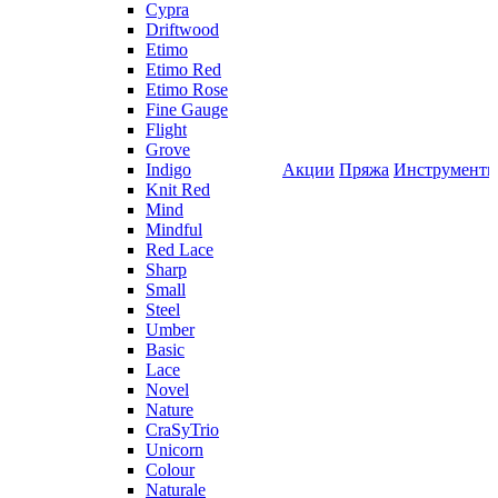
Cypra
Driftwood
Etimo
Etimo Red
Etimo Rose
Fine Gauge
Flight
Grove
Indigo
Акции
Пряжа
Инструмент
Knit Red
Mind
Mindful
Red Lace
Sharp
Small
Steel
Umber
Basic
Lace
Novel
Nature
CraSyTrio
Unicorn
Colour
Naturale