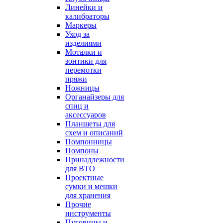
Линейки и
калибраторы
Маркеры
Уход за
изделиями
Моталки и
зонтики для
перемотки
пряжи
Ножницы
Органайзеры для
спиц и
аксессуаров
Планшеты для
схем и описаний
Помпонницы
Помпоны
Принадлежности
для ВТО
Проектные
сумки и мешки
для хранения
Прочие
инструменты
Пуговицы и