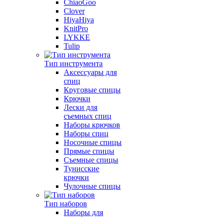
ChiaoGoo
Clover
HiyaHiya
KnitPro
LYKKE
Tulip
Тип инструмента
Аксессуары для
спиц
Круговые спицы
Крючки
Лески для
съемных спиц
Наборы крючков
Наборы спиц
Носочные спицы
Прямые спицы
Съемные спицы
Тунисские
крючки
Чулочные спицы
Тип наборов
Наборы для