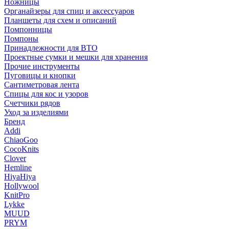
Ножницы
Органайзеры для спиц и аксессуаров
Планшеты для схем и описаний
Помпонницы
Помпоны
Принадлежности для ВТО
Проектные сумки и мешки для хранения
Прочие инструменты
Пуговицы и кнопки
Сантиметровая лента
Спицы для кос и узоров
Счетчики рядов
Уход за изделиями
Бренд
Addi
ChiaoGoo
CocoKnits
Clover
Hemline
HiyaHiya
Hollywool
KnitPro
Lykke
MUUD
PRYM