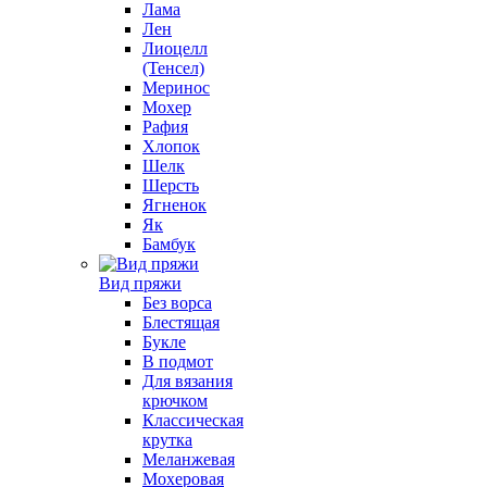
Лама
Лен
Лиоцелл
(Тенсел)
Меринос
Мохер
Рафия
Хлопок
Шелк
Шерсть
Ягненок
Як
Бамбук
Вид пряжи
Без ворса
Блестящая
Букле
В подмот
Для вязания
крючком
Классическая
крутка
Меланжевая
Мохеровая