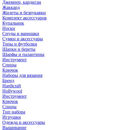
Джемпер, кардиган
Жаккард
Жилеты и безрукавки
Комплект аксессуаров
Купальник
Носки
Снуды и манишки
Сумки и аксессуары
Топы и футболки
Шапки и береты
Шарфы и палантины
Инструмент
Спицы
Крючок
Наборы для вязания
Бренд
Hardicraft
Hollywool
Инструмент
Крючок
Спицы
Тип набора
Игрушки
Одежда и аксессуары
Вышивание