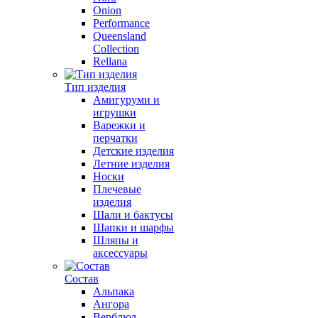
Onion
Performance
Queensland
Collection
Rellana
Тип изделия
Амигуруми и
игрушки
Варежки и
перчатки
Детские изделия
Летние изделия
Носки
Плечевые
изделия
Шали и бактусы
Шапки и шарфы
Шляпы и
аксессуары
Состав
Альпака
Ангора
Верблюд