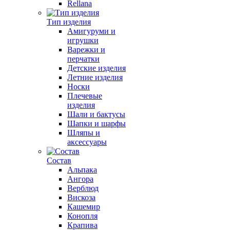
Rellana
Тип изделия
Амигуруми и
игрушки
Варежки и
перчатки
Детские изделия
Летние изделия
Носки
Плечевые
изделия
Шали и бактусы
Шапки и шарфы
Шляпы и
аксессуары
Состав
Альпака
Ангора
Верблюд
Вискоза
Кашемир
Конопля
Крапива