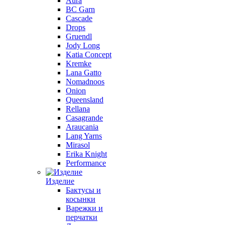
Aura
BC Garn
Cascade
Drops
Gruendl
Jody Long
Katia Concept
Kremke
Lana Gatto
Nomadnoos
Onion
Queensland
Rellana
Casagrande
Araucania
Lang Yarns
Mirasol
Erika Knight
Performance
Изделие
Бактусы и
косынки
Варежки и
перчатки