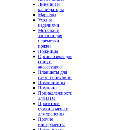
Линейки и
калибраторы
Маркеры
Уход за
изделиями
Моталки и
зонтики для
перемотки
пряжи
Ножницы
Органайзеры для
спиц и
аксессуаров
Планшеты для
схем и описаний
Помпонницы
Помпоны
Принадлежности
для ВТО
Проектные
сумки и мешки
для хранения
Прочие
инструменты
Пуговицы и