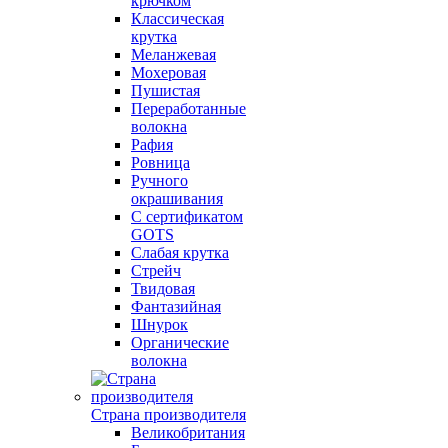
крючком
Классическая
крутка
Меланжевая
Мохеровая
Пушистая
Переработанные
волокна
Рафия
Ровница
Ручного
окрашивания
С сертификатом
GOTS
Слабая крутка
Стрейч
Твидовая
Фантазийная
Шнурок
Органические
волокна
Страна производителя
Великобритания