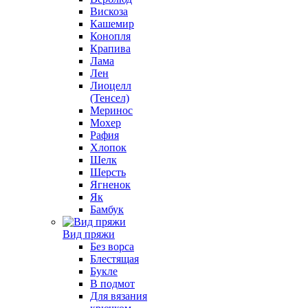
Вискоза
Кашемир
Конопля
Крапива
Лама
Лен
Лиоцелл
(Тенсел)
Меринос
Мохер
Рафия
Хлопок
Шелк
Шерсть
Ягненок
Як
Бамбук
Вид пряжи
Без ворса
Блестящая
Букле
В подмот
Для вязания