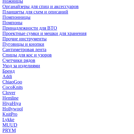
Ножницы
Органайзеры для спиц и аксессуаров
Планшеты для схем и описаний
Помпонницы
Помпоны
Принадлежности для ВТО
Проектные сумки и мешки для хранения
Прочие инструменты
Пуговицы и кнопки
Сантиметровая лента
Спицы для кос и узоров
Счетчики рядов
Уход за изделиями
Бренд
Addi
ChiaoGoo
CocoKnits
Clover
Hemline
HiyaHiya
Hollywool
KnitPro
Lykke
MUUD
PRYM