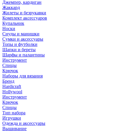
Джемпер, кардиган
Жаккард
Жилеты и безрукавки
Комплект аксессуаров
Купальник
Носки
Снуды и манишки
Сумки и аксессуары
Топы и футболки
Шапки и береты
Шарфы и палантины
Инструмент
Спицы
Крючок
Наборы для вязания
Бренд
Hardicraft
Hollywool
Инструмент
Крючок
Спицы
Тип набора
Игрушки
Одежда и аксессуары
Вышивание