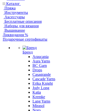
Каталог
Пряжа
Инструменты
Аксессуары
Бесплатные описания
Наборы для вязания
Вышивание
Ликвидация %
Подарочные сертификаты
Бренд
Araucania
Aura Yarns
BC Garn
Drops
Casagrande
Cascade Yarns
Erika Knight
Jody Long
Katia
Kremke
Lang Yarns
Mirasol
Noro