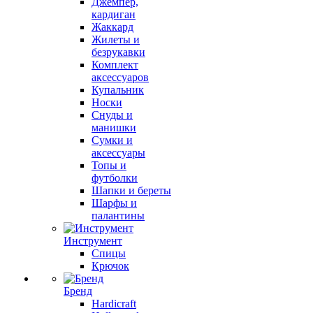
Джемпер,
кардиган
Жаккард
Жилеты и
безрукавки
Комплект
аксессуаров
Купальник
Носки
Снуды и
манишки
Сумки и
аксессуары
Топы и
футболки
Шапки и береты
Шарфы и
палантины
Инструмент
Спицы
Крючок
Бренд
Hardicraft