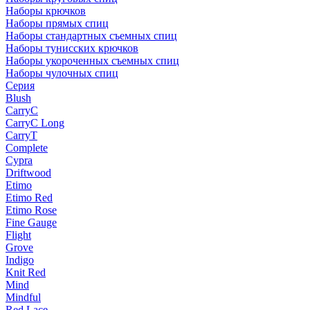
Наборы крючков
Наборы прямых спиц
Наборы стандартных съемных спиц
Наборы тунисских крючков
Наборы укороченных съемных спиц
Наборы чулочных спиц
Серия
Blush
CarryC
CarryC Long
CarryT
Complete
Cypra
Driftwood
Etimo
Etimo Red
Etimo Rose
Fine Gauge
Flight
Grove
Indigo
Knit Red
Mind
Mindful
Red Lace