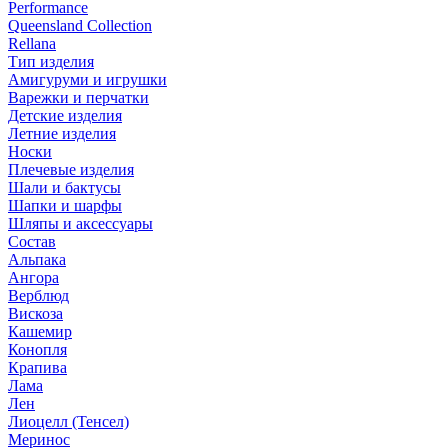
Performance
Queensland Collection
Rellana
Тип изделия
Амигуруми и игрушки
Варежки и перчатки
Детские изделия
Летние изделия
Носки
Плечевые изделия
Шали и бактусы
Шапки и шарфы
Шляпы и аксессуары
Состав
Альпака
Ангора
Верблюд
Вискоза
Кашемир
Конопля
Крапива
Лама
Лен
Лиоцелл (Тенсел)
Меринос