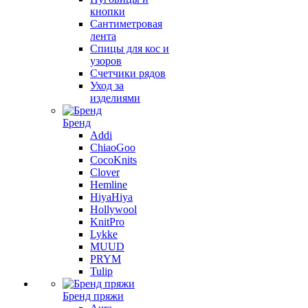
кнопки
Сантиметровая
лента
Спицы для кос и
узоров
Счетчики рядов
Уход за
изделиями
Бренд
Addi
ChiaoGoo
CocoKnits
Clover
Hemline
HiyaHiya
Hollywool
KnitPro
Lykke
MUUD
PRYM
Tulip
Бренд пряжи