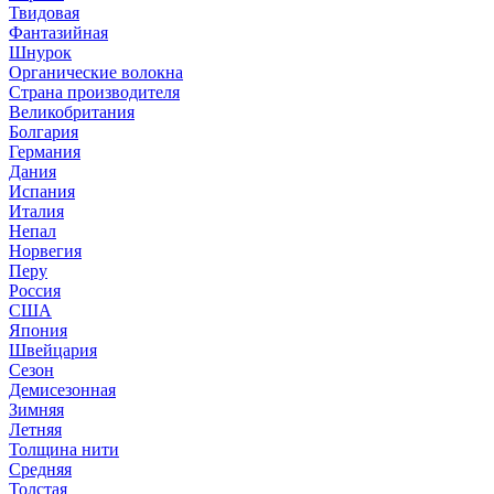
Твидовая
Фантазийная
Шнурок
Органические волокна
Страна производителя
Великобритания
Болгария
Германия
Дания
Испания
Италия
Непал
Норвегия
Перу
Россия
США
Япония
Швейцария
Сезон
Демисезонная
Зимняя
Летняя
Толщина нити
Средняя
Толстая