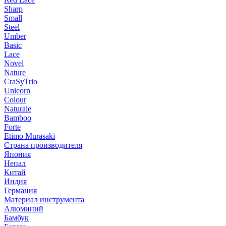
Sharp
Small
Steel
Umber
Basic
Lace
Novel
Nature
CraSyTrio
Unicorn
Colour
Naturale
Bamboo
Forte
Etimo Murasaki
Страна производителя
Япония
Непал
Китай
Индия
Германия
Материал инструмента
Алюминий
Бамбук