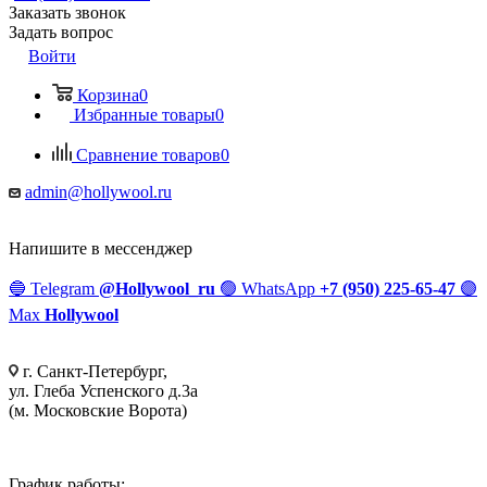
Заказать звонок
Задать вопрос
Войти
Корзина
0
Избранные товары
0
Сравнение товаров
0
admin@hollywool.ru
Напишите в мессенджер
🔵
Telegram
@Hollywool_ru
🟢
WhatsApp
+7 (950) 225-65-47
🟣
Max
Hollywool
г. Санкт-Петербург,
ул. Глеба Успенского д.3а
(м. Московские Ворота)
График работы: