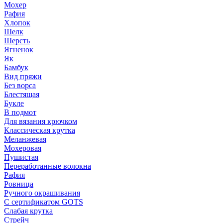
Мохер
Рафия
Хлопок
Шелк
Шерсть
Ягненок
Як
Бамбук
Вид пряжи
Без ворса
Блестящая
Букле
В подмот
Для вязания крючком
Классическая крутка
Меланжевая
Мохеровая
Пушистая
Переработанные волокна
Рафия
Ровница
Ручного окрашивания
С сертификатом GOTS
Слабая крутка
Стрейч