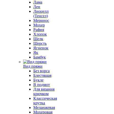
Лама
Лен
Лиоцелл
(Тенсел)
Меринос
Мохер
Рафия
Хлопок
Шелк
Шерсть
Ягненок
Як
Бамбук
Вид пряжи
Без ворса
Блестящая
Букле
В подмот
Для вязания
крючком
Классическая
крутка
Меланжевая
Мохеровая