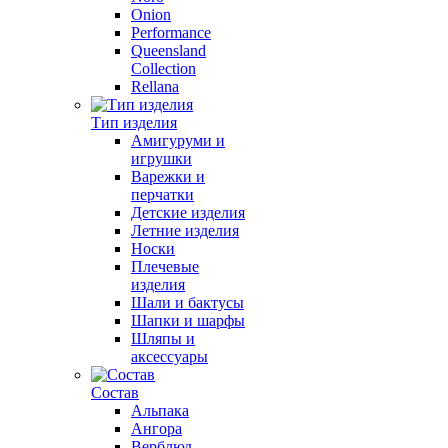
Onion
Performance
Queensland
Collection
Rellana
Тип изделия
Амигуруми и
игрушки
Варежки и
перчатки
Детские изделия
Летние изделия
Носки
Плечевые
изделия
Шали и бактусы
Шапки и шарфы
Шляпы и
аксессуары
Состав
Альпака
Ангора
Верблюд