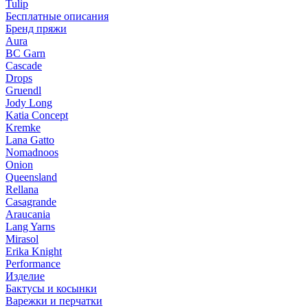
Tulip
Бесплатные описания
Бренд пряжи
Aura
BC Garn
Cascade
Drops
Gruendl
Jody Long
Katia Concept
Kremke
Lana Gatto
Nomadnoos
Onion
Queensland
Rellana
Casagrande
Araucania
Lang Yarns
Mirasol
Erika Knight
Performance
Изделие
Бактусы и косынки
Варежки и перчатки