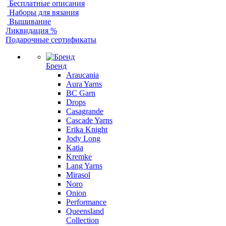
Бесплатные описания
Наборы для вязания
Вышивание
Ликвидация %
Подарочные сертификаты
Бренд
Araucania
Aura Yarns
BC Garn
Drops
Casagrande
Cascade Yarns
Erika Knight
Jody Long
Katia
Kremke
Lang Yarns
Mirasol
Noro
Onion
Performance
Queensland
Collection