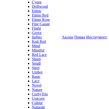
Cypra
Driftwood
Etimo
Etimo Red
Etimo Rose
Fine Gauge
Flight
Grove
Indigo
Акции
Пряжа
Инструмент
Knit Red
Mind
Mindful
Red Lace
Sharp
Small
Steel
Umber
Basic
Lace
Novel
Nature
CraSyTrio
Unicorn
Colour
Naturale