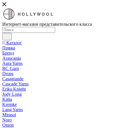
HOLLYWOOL
Интернет-магазин представительского класса
Каталог
Пряжа
Бренд
Araucania
Aura Yarns
BC Garn
Drops
Casagrande
Cascade Yarns
Erika Knight
Jody Long
Katia
Kremke
Lang Yarns
Mirasol
Noro
Onion