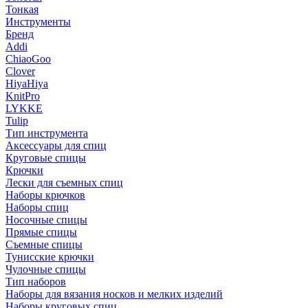
Тонкая
Инструменты
Бренд
Addi
ChiaoGoo
Clover
HiyaHiya
KnitPro
LYKKE
Tulip
Тип инструмента
Аксессуары для спиц
Круговые спицы
Крючки
Лески для съемных спиц
Наборы крючков
Наборы спиц
Носочные спицы
Прямые спицы
Съемные спицы
Тунисские крючки
Чулочные спицы
Тип наборов
Наборы для вязания носков и мелких изделий
Наборы круговых спиц