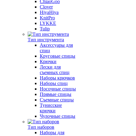
ChiaoGoo
Clover
HiyaHiya
KnitPro
LYKKE
Tulip
Тип инструмента
Аксессуары для
спиц
Круговые спицы
Крючки
Лески для
съемных спиц
Наборы крючков
Наборы спиц
Носочные спицы
Прямые спицы
Съемные спицы
Тунисские
крючки
Чулочные спицы
Тип наборов
Наборы для