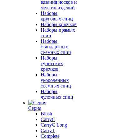
вязания носков и
мелких изделий
Наборы
круговых спиц
Наборы крючков
Наборы прямых
спиц
Наборы
стандартных
съемных спиц
Наборы
тунисских
крючков
Наборы
укороченных
съемных спиц
Наборы
чулочных спиц
Серия
Blush
CarryC
CarryC Long
CarryT
Complete