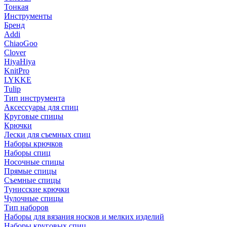
Тонкая
Инструменты
Бренд
Addi
ChiaoGoo
Clover
HiyaHiya
KnitPro
LYKKE
Tulip
Тип инструмента
Аксессуары для спиц
Круговые спицы
Крючки
Лески для съемных спиц
Наборы крючков
Наборы спиц
Носочные спицы
Прямые спицы
Съемные спицы
Тунисские крючки
Чулочные спицы
Тип наборов
Наборы для вязания носков и мелких изделий
Наборы круговых спиц