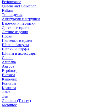
Performance
Queensland Collection
Rellana
Тип изделия
Амигуруми и игрушки
Варежки и перчатки
Детские изделия
Летние изделия
Носки
Плечевые изделия
Шали и бактусы
Шапки и шарфы
Шляпы и аксессуары
Состав
Альпака
Ангора
Верблюд
Вискоза
Кашемир
Конопля
Крапива
Лама
Лен
Лиоцелл (Тенсел)
Меринос