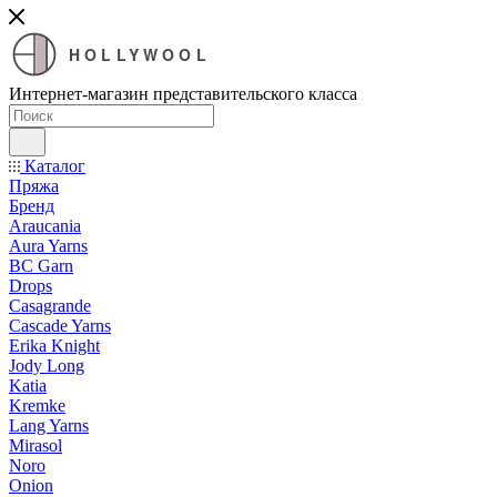
HOLLYWOOL
Интернет-магазин представительского класса
Каталог
Пряжа
Бренд
Araucania
Aura Yarns
BC Garn
Drops
Casagrande
Cascade Yarns
Erika Knight
Jody Long
Katia
Kremke
Lang Yarns
Mirasol
Noro
Onion