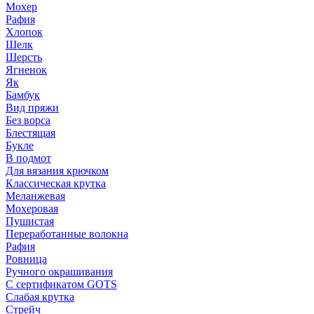
Мохер
Рафия
Хлопок
Шелк
Шерсть
Ягненок
Як
Бамбук
Вид пряжи
Без ворса
Блестящая
Букле
В подмот
Для вязания крючком
Классическая крутка
Меланжевая
Мохеровая
Пушистая
Переработанные волокна
Рафия
Ровница
Ручного окрашивания
С сертификатом GOTS
Слабая крутка
Стрейч