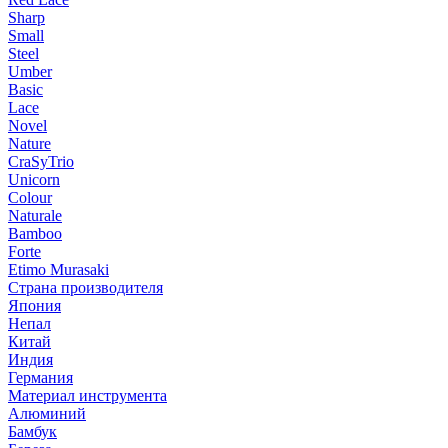
Sharp
Small
Steel
Umber
Basic
Lace
Novel
Nature
CraSyTrio
Unicorn
Colour
Naturale
Bamboo
Forte
Etimo Murasaki
Страна производителя
Япония
Непал
Китай
Индия
Германия
Материал инструмента
Алюминий
Бамбук