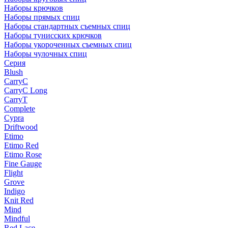
Наборы крючков
Наборы прямых спиц
Наборы стандартных съемных спиц
Наборы тунисских крючков
Наборы укороченных съемных спиц
Наборы чулочных спиц
Серия
Blush
CarryC
CarryC Long
CarryT
Complete
Cypra
Driftwood
Etimo
Etimo Red
Etimo Rose
Fine Gauge
Flight
Grove
Indigo
Knit Red
Mind
Mindful
Red Lace