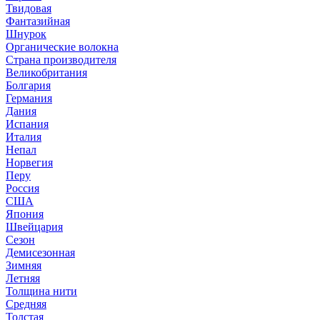
Твидовая
Фантазийная
Шнурок
Органические волокна
Страна производителя
Великобритания
Болгария
Германия
Дания
Испания
Италия
Непал
Норвегия
Перу
Россия
США
Япония
Швейцария
Сезон
Демисезонная
Зимняя
Летняя
Толщина нити
Средняя
Толстая