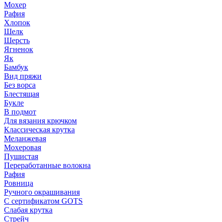
Мохер
Рафия
Хлопок
Шелк
Шерсть
Ягненок
Як
Бамбук
Вид пряжи
Без ворса
Блестящая
Букле
В подмот
Для вязания крючком
Классическая крутка
Меланжевая
Мохеровая
Пушистая
Переработанные волокна
Рафия
Ровница
Ручного окрашивания
С сертификатом GOTS
Слабая крутка
Стрейч