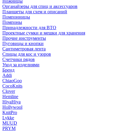
Ножницы
Органайзеры для спиц и аксессуаров
Планшеты для схем и описаний
Помпонницы
Помпоны
Принадлежности для ВТО
Проектные сумки и мешки для хранения
Прочие инструменты
Пуговицы и кнопки
Сантиметровая лента
Спицы для кос и узоров
Счетчики рядов
Уход за изделиями
Бренд
Addi
ChiaoGoo
CocoKnits
Clover
Hemline
HiyaHiya
Hollywool
KnitPro
Lykke
MUUD
PRYM