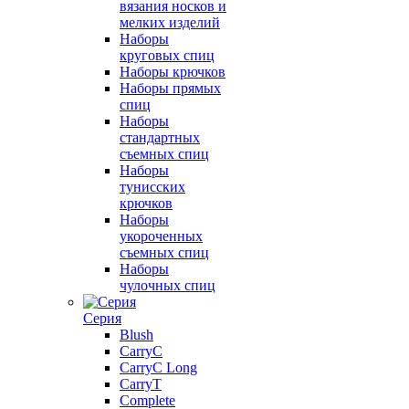
вязания носков и
мелких изделий
Наборы
круговых спиц
Наборы крючков
Наборы прямых
спиц
Наборы
стандартных
съемных спиц
Наборы
тунисских
крючков
Наборы
укороченных
съемных спиц
Наборы
чулочных спиц
Серия
Blush
CarryC
CarryC Long
CarryT
Complete