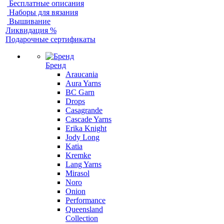
Бесплатные описания
Наборы для вязания
Вышивание
Ликвидация %
Подарочные сертификаты
Бренд
Araucania
Aura Yarns
BC Garn
Drops
Casagrande
Cascade Yarns
Erika Knight
Jody Long
Katia
Kremke
Lang Yarns
Mirasol
Noro
Onion
Performance
Queensland
Collection