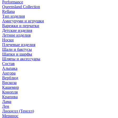
Performance
Queensland Collection
Rellana
Тип изделия
Амигуруми и игрушки
Варежки и перчатки
Детские изделия
Летние изделия
Носки
Плечевые изделия
Шали и бактусы
Шапки и шарфы
Шляпы и аксессуары
Состав
Альпака
Ангора
Верблюд
Вискоза
Кашемир
Конопля
Крапива
Лама
Лен
Лиоцелл (Тенсел)
Меринос