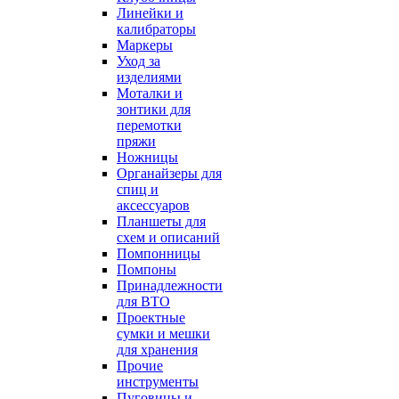
Линейки и
калибраторы
Маркеры
Уход за
изделиями
Моталки и
зонтики для
перемотки
пряжи
Ножницы
Органайзеры для
спиц и
аксессуаров
Планшеты для
схем и описаний
Помпонницы
Помпоны
Принадлежности
для ВТО
Проектные
сумки и мешки
для хранения
Прочие
инструменты
Пуговицы и