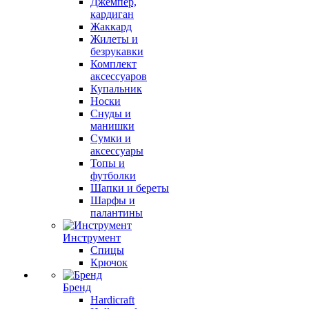
Джемпер,
кардиган
Жаккард
Жилеты и
безрукавки
Комплект
аксессуаров
Купальник
Носки
Снуды и
манишки
Сумки и
аксессуары
Топы и
футболки
Шапки и береты
Шарфы и
палантины
Инструмент
Спицы
Крючок
Бренд
Hardicraft