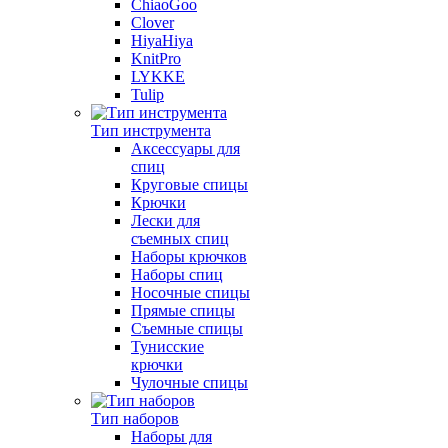
ChiaoGoo
Clover
HiyaHiya
KnitPro
LYKKE
Tulip
Тип инструмента
Аксессуары для
спиц
Круговые спицы
Крючки
Лески для
съемных спиц
Наборы крючков
Наборы спиц
Носочные спицы
Прямые спицы
Съемные спицы
Тунисские
крючки
Чулочные спицы
Тип наборов
Наборы для