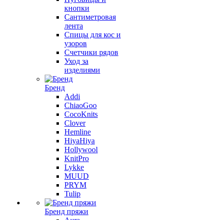
кнопки
Сантиметровая
лента
Спицы для кос и
узоров
Счетчики рядов
Уход за
изделиями
Бренд
Addi
ChiaoGoo
CocoKnits
Clover
Hemline
HiyaHiya
Hollywool
KnitPro
Lykke
MUUD
PRYM
Tulip
Бренд пряжи