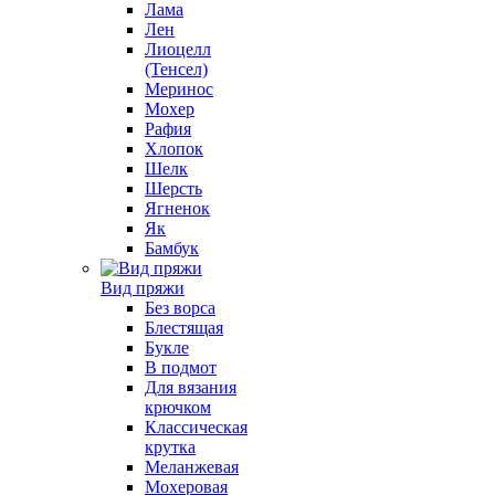
Лама
Лен
Лиоцелл
(Тенсел)
Меринос
Мохер
Рафия
Хлопок
Шелк
Шерсть
Ягненок
Як
Бамбук
Вид пряжи
Без ворса
Блестящая
Букле
В подмот
Для вязания
крючком
Классическая
крутка
Меланжевая
Мохеровая