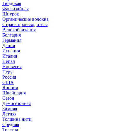
Твидовая
Фантазийная
Шнурок
Органические волокна
Страна производителя
Великобритания
Болгария
Германия
Дания
Испания
Италия
Непал
Норвегия
Перу
Россия
США
Япония
Швейцария
Сезон
Демисезонная
Зимняя
Летняя
Толщина нити
Средняя
Толстая