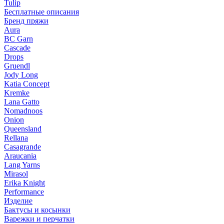
Tulip
Бесплатные описания
Бренд пряжи
Aura
BC Garn
Cascade
Drops
Gruendl
Jody Long
Katia Concept
Kremke
Lana Gatto
Nomadnoos
Onion
Queensland
Rellana
Casagrande
Araucania
Lang Yarns
Mirasol
Erika Knight
Performance
Изделие
Бактусы и косынки
Варежки и перчатки