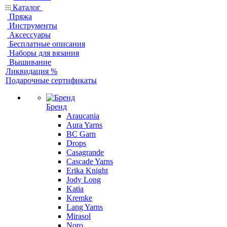
Каталог
Пряжа
Инструменты
Аксессуары
Бесплатные описания
Наборы для вязания
Вышивание
Ликвидация %
Подарочные сертификаты
Бренд
Araucania
Aura Yarns
BC Garn
Drops
Casagrande
Cascade Yarns
Erika Knight
Jody Long
Katia
Kremke
Lang Yarns
Mirasol
Noro