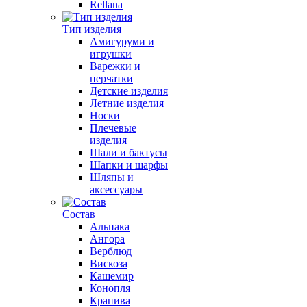
Rellana
Тип изделия
Амигуруми и
игрушки
Варежки и
перчатки
Детские изделия
Летние изделия
Носки
Плечевые
изделия
Шали и бактусы
Шапки и шарфы
Шляпы и
аксессуары
Состав
Альпака
Ангора
Верблюд
Вискоза
Кашемир
Конопля
Крапива