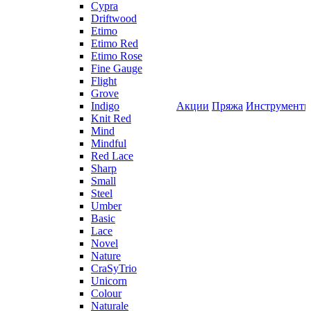
Cypra
Driftwood
Etimo
Etimo Red
Etimo Rose
Fine Gauge
Flight
Grove
Indigo
Акции
Пряжа
Инструмент
Knit Red
Mind
Mindful
Red Lace
Sharp
Small
Steel
Umber
Basic
Lace
Novel
Nature
CraSyTrio
Unicorn
Colour
Naturale