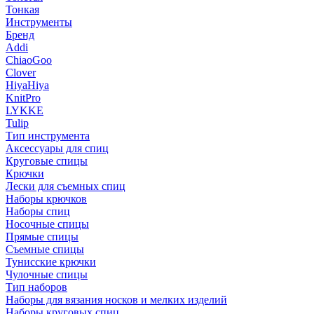
Тонкая
Инструменты
Бренд
Addi
ChiaoGoo
Clover
HiyaHiya
KnitPro
LYKKE
Tulip
Тип инструмента
Аксессуары для спиц
Круговые спицы
Крючки
Лески для съемных спиц
Наборы крючков
Наборы спиц
Носочные спицы
Прямые спицы
Съемные спицы
Тунисские крючки
Чулочные спицы
Тип наборов
Наборы для вязания носков и мелких изделий
Наборы круговых спиц