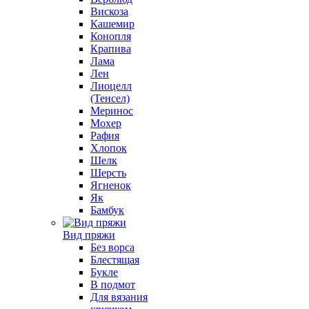
Вискоза
Кашемир
Конопля
Крапива
Лама
Лен
Лиоцелл
(Тенсел)
Меринос
Мохер
Рафия
Хлопок
Шелк
Шерсть
Ягненок
Як
Бамбук
Вид пряжи
Без ворса
Блестящая
Букле
В подмот
Для вязания