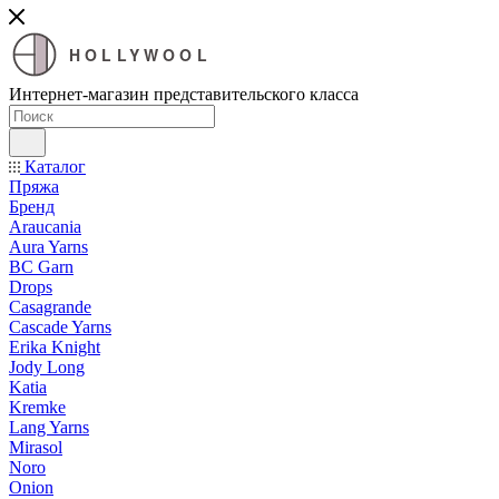
HOLLYWOOL
Интернет-магазин представительского класса
Каталог
Пряжа
Бренд
Araucania
Aura Yarns
BC Garn
Drops
Casagrande
Cascade Yarns
Erika Knight
Jody Long
Katia
Kremke
Lang Yarns
Mirasol
Noro
Onion