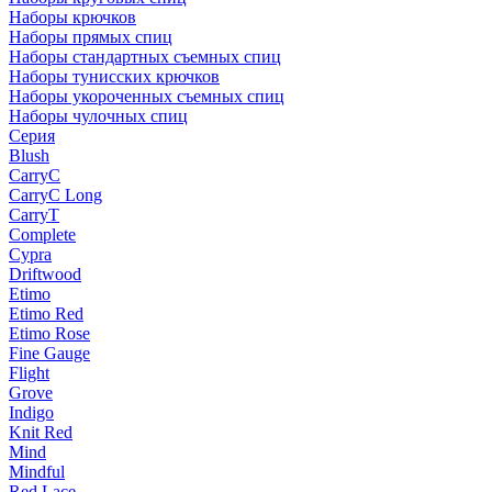
Наборы крючков
Наборы прямых спиц
Наборы стандартных съемных спиц
Наборы тунисских крючков
Наборы укороченных съемных спиц
Наборы чулочных спиц
Серия
Blush
CarryC
CarryC Long
CarryT
Complete
Cypra
Driftwood
Etimo
Etimo Red
Etimo Rose
Fine Gauge
Flight
Grove
Indigo
Knit Red
Mind
Mindful
Red Lace