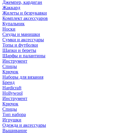
Джемпер, кардиган
Жаккард
Жилеты и безрукавки
Комплект аксессуаров
Купальник
Носки
Снуды и манишки
Сумки и аксессуары
Топы и футболки
Шапки и береты
Шарфы и палантины
Инструмент
Спицы
Крючок
Наборы для вязания
Бренд
Hardicraft
Hollywool
Инструмент
Крючок
Спицы
Тип набора
Игрушки
Одежда и аксессуары
Вышивание