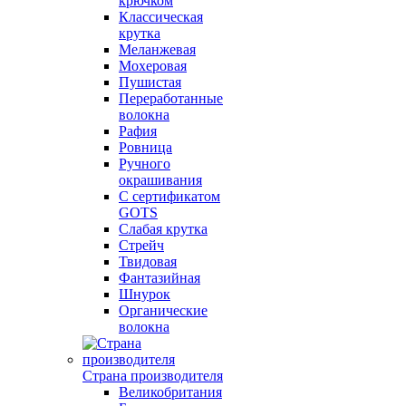
крючком
Классическая
крутка
Меланжевая
Мохеровая
Пушистая
Переработанные
волокна
Рафия
Ровница
Ручного
окрашивания
С сертификатом
GOTS
Слабая крутка
Стрейч
Твидовая
Фантазийная
Шнурок
Органические
волокна
Страна производителя
Великобритания