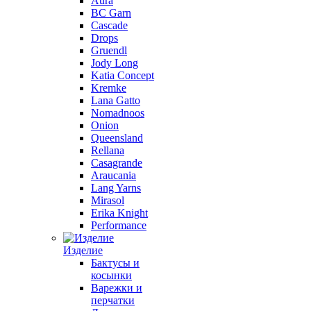
Aura
BC Garn
Cascade
Drops
Gruendl
Jody Long
Katia Concept
Kremke
Lana Gatto
Nomadnoos
Onion
Queensland
Rellana
Casagrande
Araucania
Lang Yarns
Mirasol
Erika Knight
Performance
Изделие
Бактусы и
косынки
Варежки и
перчатки