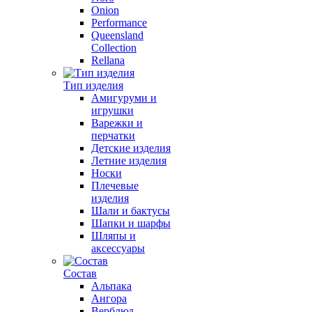
Onion
Performance
Queensland
Collection
Rellana
Тип изделия
Амигуруми и
игрушки
Варежки и
перчатки
Детские изделия
Летние изделия
Носки
Плечевые
изделия
Шали и бактусы
Шапки и шарфы
Шляпы и
аксессуары
Состав
Альпака
Ангора
Верблюд