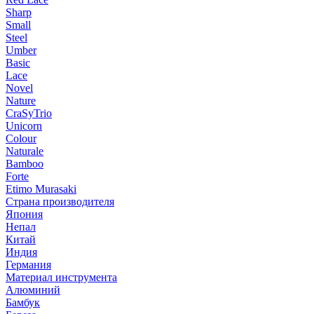
Sharp
Small
Steel
Umber
Basic
Lace
Novel
Nature
CraSyTrio
Unicorn
Colour
Naturale
Bamboo
Forte
Etimo Murasaki
Страна производителя
Япония
Непал
Китай
Индия
Германия
Материал инструмента
Алюминий
Бамбук