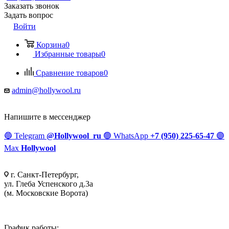
Заказать звонок
Задать вопрос
Войти
Корзина
0
Избранные товары
0
Сравнение товаров
0
admin@hollywool.ru
Напишите в мессенджер
🔵
Telegram
@Hollywool_ru
🟢
WhatsApp
+7 (950) 225-65-47
🟣
Max
Hollywool
г. Санкт-Петербург,
ул. Глеба Успенского д.3а
(м. Московские Ворота)
График работы: