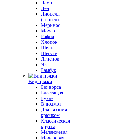
Лама
Лен
Лиоцелл
(Тенсел)
Меринос
Мохер
Рафия
Хлопок
Шелк
Шерсть
Ягненок
Як
Бамбук
Вид пряжи
Без ворса
Блестящая
Букле
В подмот
Для вязания
крючком
Классическая
крутка
Меланжевая
Мохеровая