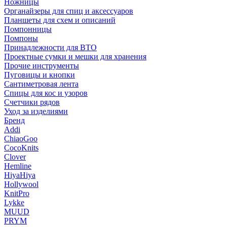
Ножницы
Органайзеры для спиц и аксессуаров
Планшеты для схем и описаний
Помпонницы
Помпоны
Принадлежности для ВТО
Проектные сумки и мешки для хранения
Прочие инструменты
Пуговицы и кнопки
Сантиметровая лента
Спицы для кос и узоров
Счетчики рядов
Уход за изделиями
Бренд
Addi
ChiaoGoo
CocoKnits
Clover
Hemline
HiyaHiya
Hollywool
KnitPro
Lykke
MUUD
PRYM