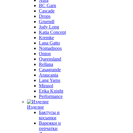
Aura
BC Garn
Cascade
Drops
Gruendl
Jody Long
Katia Concept
Kremke
Lana Gatto
Nomadnoos
Onion
Queensland
Rellana
Casagrande
Araucania
Lang Yarns
Mirasol
Erika Knight
Performance
Изделие
Бактусы и
косынки
Варежки и
перчатки