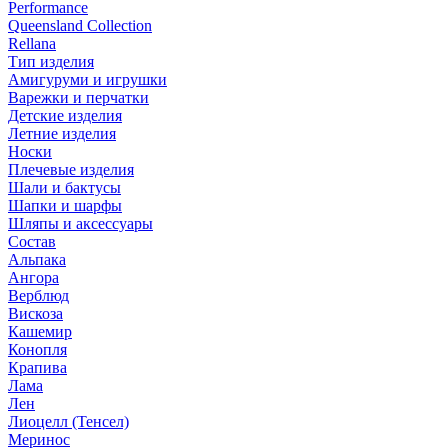
Performance
Queensland Collection
Rellana
Тип изделия
Амигуруми и игрушки
Варежки и перчатки
Детские изделия
Летние изделия
Носки
Плечевые изделия
Шали и бактусы
Шапки и шарфы
Шляпы и аксессуары
Состав
Альпака
Ангора
Верблюд
Вискоза
Кашемир
Конопля
Крапива
Лама
Лен
Лиоцелл (Тенсел)
Меринос