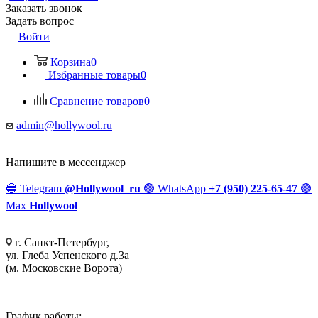
Заказать звонок
Задать вопрос
Войти
Корзина
0
Избранные товары
0
Сравнение товаров
0
admin@hollywool.ru
Напишите в мессенджер
🔵
Telegram
@Hollywool_ru
🟢
WhatsApp
+7 (950) 225-65-47
🟣
Max
Hollywool
г. Санкт-Петербург,
ул. Глеба Успенского д.3а
(м. Московские Ворота)
График работы: