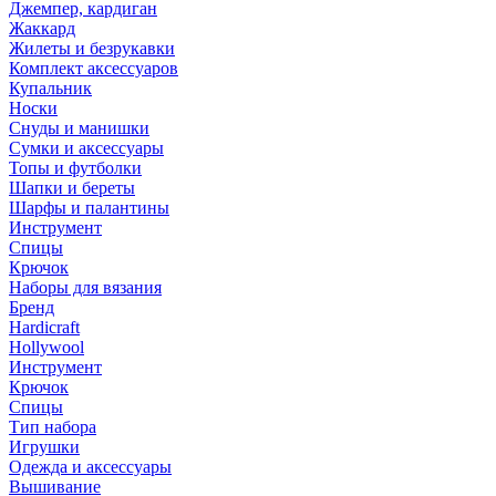
Джемпер, кардиган
Жаккард
Жилеты и безрукавки
Комплект аксессуаров
Купальник
Носки
Снуды и манишки
Сумки и аксессуары
Топы и футболки
Шапки и береты
Шарфы и палантины
Инструмент
Спицы
Крючок
Наборы для вязания
Бренд
Hardicraft
Hollywool
Инструмент
Крючок
Спицы
Тип набора
Игрушки
Одежда и аксессуары
Вышивание