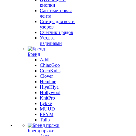
кнопки
Сантиметровая
лента
Спицы для кос и
узоров
Счетчики рядов
Уход за
изделиями
Бренд
Addi
ChiaoGoo
CocoKnits
Clover
Hemline
HiyaHiya
Hollywool
KnitPro
Lykke
MUUD
PRYM
Tulip
Бренд пряжи