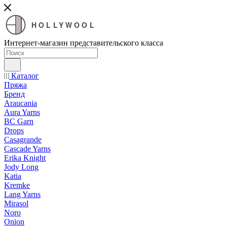
HOLLYWOOL
Интернет-магазин представительского класса
Каталог
Пряжа
Бренд
Araucania
Aura Yarns
BC Garn
Drops
Casagrande
Cascade Yarns
Erika Knight
Jody Long
Katia
Kremke
Lang Yarns
Mirasol
Noro
Onion