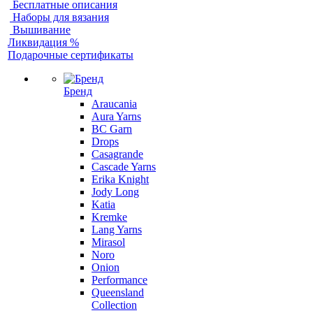
Бесплатные описания
Наборы для вязания
Вышивание
Ликвидация %
Подарочные сертификаты
Бренд
Araucania
Aura Yarns
BC Garn
Drops
Casagrande
Cascade Yarns
Erika Knight
Jody Long
Katia
Kremke
Lang Yarns
Mirasol
Noro
Onion
Performance
Queensland
Collection