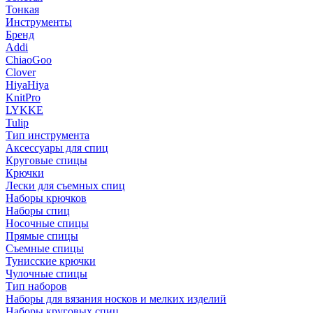
Тонкая
Инструменты
Бренд
Addi
ChiaoGoo
Clover
HiyaHiya
KnitPro
LYKKE
Tulip
Тип инструмента
Аксессуары для спиц
Круговые спицы
Крючки
Лески для съемных спиц
Наборы крючков
Наборы спиц
Носочные спицы
Прямые спицы
Съемные спицы
Тунисские крючки
Чулочные спицы
Тип наборов
Наборы для вязания носков и мелких изделий
Наборы круговых спиц