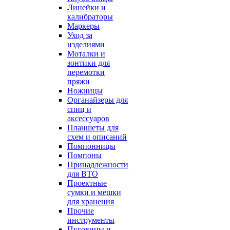
Линейки и
калибраторы
Маркеры
Уход за
изделиями
Моталки и
зонтики для
перемотки
пряжи
Ножницы
Органайзеры для
спиц и
аксессуаров
Планшеты для
схем и описаний
Помпонницы
Помпоны
Принадлежности
для ВТО
Проектные
сумки и мешки
для хранения
Прочие
инструменты
Пуговицы и