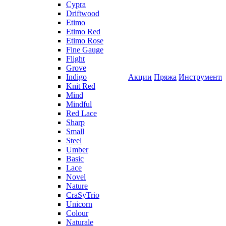
Cypra
Driftwood
Etimo
Etimo Red
Etimo Rose
Fine Gauge
Flight
Grove
Indigo
Акции
Пряжа
Инструмент
Knit Red
Mind
Mindful
Red Lace
Sharp
Small
Steel
Umber
Basic
Lace
Novel
Nature
CraSyTrio
Unicorn
Colour
Naturale