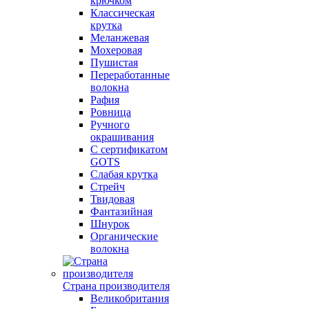
крючком
Классическая
крутка
Меланжевая
Мохеровая
Пушистая
Переработанные
волокна
Рафия
Ровница
Ручного
окрашивания
С сертификатом
GOTS
Слабая крутка
Стрейч
Твидовая
Фантазийная
Шнурок
Органические
волокна
Страна производителя
Великобритания