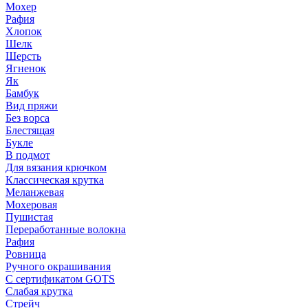
Мохер
Рафия
Хлопок
Шелк
Шерсть
Ягненок
Як
Бамбук
Вид пряжи
Без ворса
Блестящая
Букле
В подмот
Для вязания крючком
Классическая крутка
Меланжевая
Мохеровая
Пушистая
Переработанные волокна
Рафия
Ровница
Ручного окрашивания
С сертификатом GOTS
Слабая крутка
Стрейч