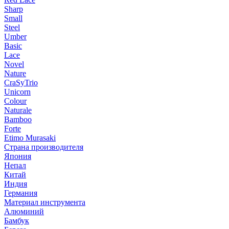
Sharp
Small
Steel
Umber
Basic
Lace
Novel
Nature
CraSyTrio
Unicorn
Colour
Naturale
Bamboo
Forte
Etimo Murasaki
Страна производителя
Япония
Непал
Китай
Индия
Германия
Материал инструмента
Алюминий
Бамбук