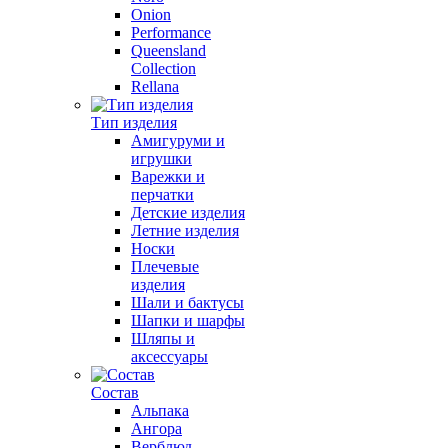
Onion
Performance
Queensland
Collection
Rellana
Тип изделия
Амигуруми и
игрушки
Варежки и
перчатки
Детские изделия
Летние изделия
Носки
Плечевые
изделия
Шали и бактусы
Шапки и шарфы
Шляпы и
аксессуары
Состав
Альпака
Ангора
Верблюд