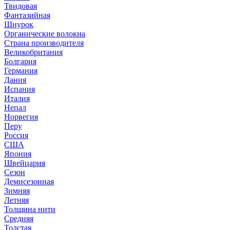
Твидовая
Фантазийная
Шнурок
Органические волокна
Страна производителя
Великобритания
Болгария
Германия
Дания
Испания
Италия
Непал
Норвегия
Перу
Россия
США
Япония
Швейцария
Сезон
Демисезонная
Зимняя
Летняя
Толщина нити
Средняя
Толстая