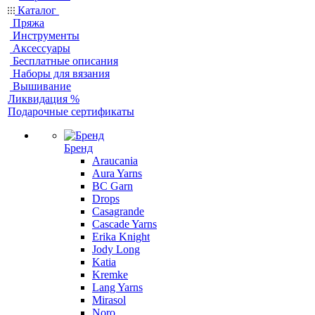
Каталог
Пряжа
Инструменты
Аксессуары
Бесплатные описания
Наборы для вязания
Вышивание
Ликвидация %
Подарочные сертификаты
Бренд
Araucania
Aura Yarns
BC Garn
Drops
Casagrande
Cascade Yarns
Erika Knight
Jody Long
Katia
Kremke
Lang Yarns
Mirasol
Noro