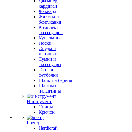
Джемпер,
кардиган
Жаккард
Жилеты и
безрукавки
Комплект
аксессуаров
Купальник
Носки
Снуды и
манишки
Сумки и
аксессуары
Топы и
футболки
Шапки и береты
Шарфы и
палантины
Инструмент
Спицы
Крючок
Бренд
Hardicraft