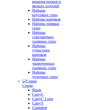
вязания носков и
мелких изделий
Наборы
круговых спиц
Наборы крючков
Наборы прямых
спиц
Наборы
стандартных
съемных спиц
Наборы
тунисских
крючков
Наборы
укороченных
съемных спиц
Наборы
чулочных спиц
Серия
Blush
CarryC
CarryC Long
CarryT
Complete