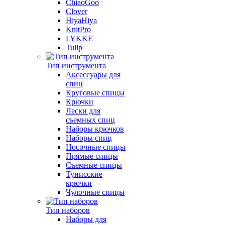
ChiaoGoo
Clover
HiyaHiya
KnitPro
LYKKE
Tulip
Тип инструмента
Аксессуары для
спиц
Круговые спицы
Крючки
Лески для
съемных спиц
Наборы крючков
Наборы спиц
Носочные спицы
Прямые спицы
Съемные спицы
Тунисские
крючки
Чулочные спицы
Тип наборов
Наборы для