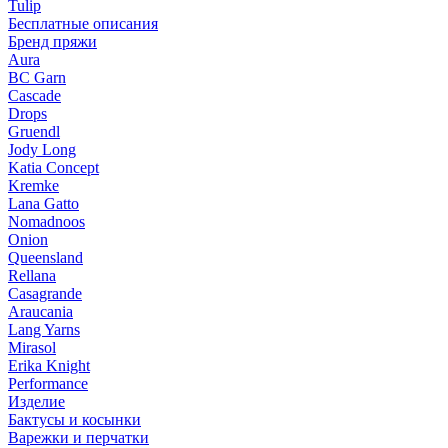
Tulip
Бесплатные описания
Бренд пряжи
Aura
BC Garn
Cascade
Drops
Gruendl
Jody Long
Katia Concept
Kremke
Lana Gatto
Nomadnoos
Onion
Queensland
Rellana
Casagrande
Araucania
Lang Yarns
Mirasol
Erika Knight
Performance
Изделие
Бактусы и косынки
Варежки и перчатки