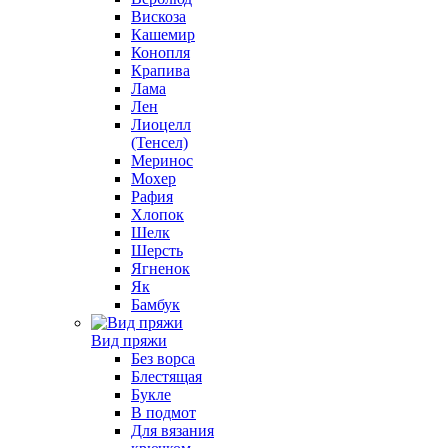
Вискоза
Кашемир
Конопля
Крапива
Лама
Лен
Лиоцелл
(Тенсел)
Меринос
Мохер
Рафия
Хлопок
Шелк
Шерсть
Ягненок
Як
Бамбук
Вид пряжи
Без ворса
Блестящая
Букле
В подмот
Для вязания