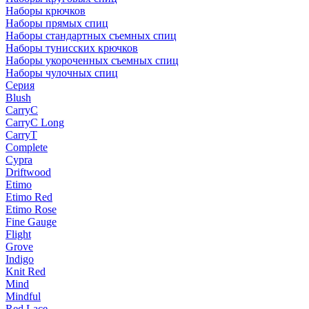
Наборы крючков
Наборы прямых спиц
Наборы стандартных съемных спиц
Наборы тунисских крючков
Наборы укороченных съемных спиц
Наборы чулочных спиц
Серия
Blush
CarryC
CarryC Long
CarryT
Complete
Cypra
Driftwood
Etimo
Etimo Red
Etimo Rose
Fine Gauge
Flight
Grove
Indigo
Knit Red
Mind
Mindful
Red Lace