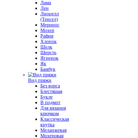
Лама
Лен
Лиоцелл
(Тенсел)
Меринос
Мохер
Рафия
Хлопок
Шелк
Шерсть
Ягненок
Як
Бамбук
Вид пряжи
Без ворса
Блестящая
Букле
В подмот
Для вязания
крючком
Классическая
крутка
Меланжевая
Мохеровая