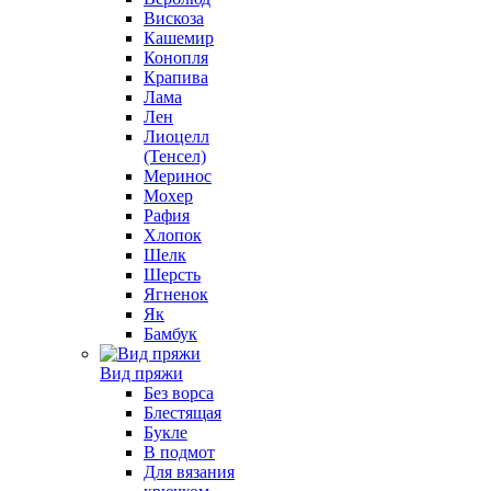
Вискоза
Кашемир
Конопля
Крапива
Лама
Лен
Лиоцелл
(Тенсел)
Меринос
Мохер
Рафия
Хлопок
Шелк
Шерсть
Ягненок
Як
Бамбук
Вид пряжи
Без ворса
Блестящая
Букле
В подмот
Для вязания