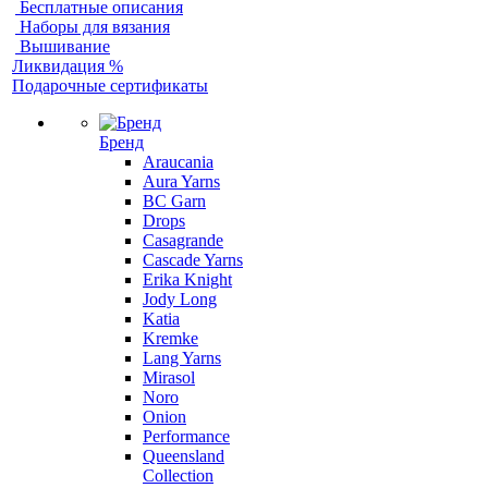
Бесплатные описания
Наборы для вязания
Вышивание
Ликвидация %
Подарочные сертификаты
Бренд
Araucania
Aura Yarns
BC Garn
Drops
Casagrande
Cascade Yarns
Erika Knight
Jody Long
Katia
Kremke
Lang Yarns
Mirasol
Noro
Onion
Performance
Queensland
Collection