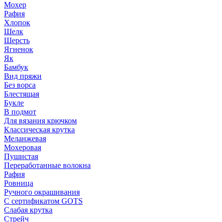
Мохер
Рафия
Хлопок
Шелк
Шерсть
Ягненок
Як
Бамбук
Вид пряжи
Без ворса
Блестящая
Букле
В подмот
Для вязания крючком
Классическая крутка
Меланжевая
Мохеровая
Пушистая
Переработанные волокна
Рафия
Ровница
Ручного окрашивания
С сертификатом GOTS
Слабая крутка
Стрейч