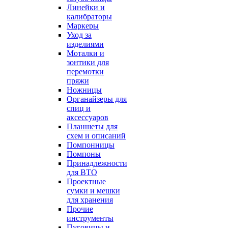
Линейки и
калибраторы
Маркеры
Уход за
изделиями
Моталки и
зонтики для
перемотки
пряжи
Ножницы
Органайзеры для
спиц и
аксессуаров
Планшеты для
схем и описаний
Помпонницы
Помпоны
Принадлежности
для ВТО
Проектные
сумки и мешки
для хранения
Прочие
инструменты
Пуговицы и