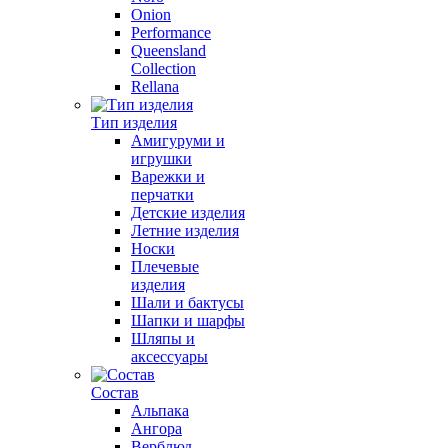
Onion
Performance
Queensland
Collection
Rellana
Тип изделия
Амигуруми и
игрушки
Варежки и
перчатки
Детские изделия
Летние изделия
Носки
Плечевые
изделия
Шали и бактусы
Шапки и шарфы
Шляпы и
аксессуары
Состав
Альпака
Ангора
Верблюд