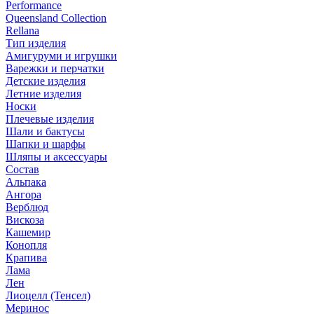
Performance
Queensland Collection
Rellana
Тип изделия
Амигуруми и игрушки
Варежки и перчатки
Детские изделия
Летние изделия
Носки
Плечевые изделия
Шали и бактусы
Шапки и шарфы
Шляпы и аксессуары
Состав
Альпака
Ангора
Верблюд
Вискоза
Кашемир
Конопля
Крапива
Лама
Лен
Лиоцелл (Тенсел)
Меринос