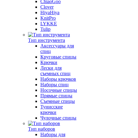
ChiaoGoo
Clover
HiyaHiya
KnitPro
LYKKE
Tulip
Тип инструмента
Аксессуары для
спиц
Круговые спицы
Крючки
Лески для
съемных спиц
Наборы крючков
Наборы спиц
Носочные спицы
Прямые спицы
Съемные спицы
Тунисские
крючки
Чулочные спицы
Тип наборов
Наборы для