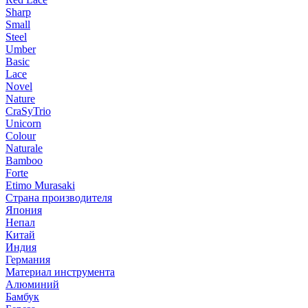
Sharp
Small
Steel
Umber
Basic
Lace
Novel
Nature
CraSyTrio
Unicorn
Colour
Naturale
Bamboo
Forte
Etimo Murasaki
Страна производителя
Япония
Непал
Китай
Индия
Германия
Материал инструмента
Алюминий
Бамбук