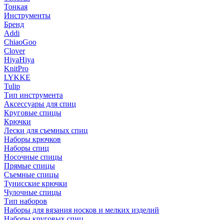
Тонкая
Инструменты
Бренд
Addi
ChiaoGoo
Clover
HiyaHiya
KnitPro
LYKKE
Tulip
Тип инструмента
Аксессуары для спиц
Круговые спицы
Крючки
Лески для съемных спиц
Наборы крючков
Наборы спиц
Носочные спицы
Прямые спицы
Съемные спицы
Тунисские крючки
Чулочные спицы
Тип наборов
Наборы для вязания носков и мелких изделий
Наборы круговых спиц