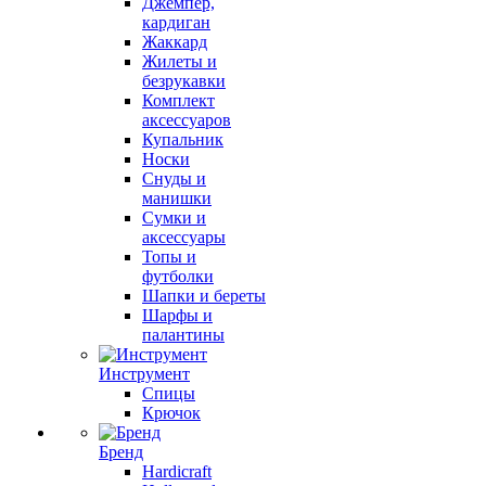
Джемпер,
кардиган
Жаккард
Жилеты и
безрукавки
Комплект
аксессуаров
Купальник
Носки
Снуды и
манишки
Сумки и
аксессуары
Топы и
футболки
Шапки и береты
Шарфы и
палантины
Инструмент
Спицы
Крючок
Бренд
Hardicraft