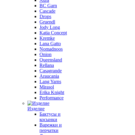
Aura
BC Garn
Cascade
Drops
Gruendl
Jody Long
Katia Concept
Kremke
Lana Gatto
Nomadnoos
Onion
Queensland
Rellana
Casagrande
Araucania
Lang Yarns
Mirasol
Erika Knight
Performance
Изделие
Бактусы и
косынки
Варежки и
перчатки