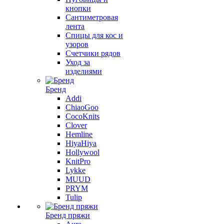
кнопки
Сантиметровая
лента
Спицы для кос и
узоров
Счетчики рядов
Уход за
изделиями
Бренд
Addi
ChiaoGoo
CocoKnits
Clover
Hemline
HiyaHiya
Hollywool
KnitPro
Lykke
MUUD
PRYM
Tulip
Бренд пряжи