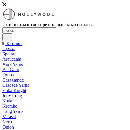
HOLLYWOOL
Интернет-магазин представительского класса
Каталог
Пряжа
Бренд
Araucania
Aura Yarns
BC Garn
Drops
Casagrande
Cascade Yarns
Erika Knight
Jody Long
Katia
Kremke
Lang Yarns
Mirasol
Noro
Onion