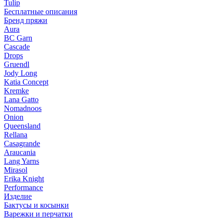
Tulip
Бесплатные описания
Бренд пряжи
Aura
BC Garn
Cascade
Drops
Gruendl
Jody Long
Katia Concept
Kremke
Lana Gatto
Nomadnoos
Onion
Queensland
Rellana
Casagrande
Araucania
Lang Yarns
Mirasol
Erika Knight
Performance
Изделие
Бактусы и косынки
Варежки и перчатки