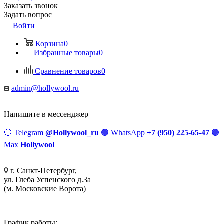
Заказать звонок
Задать вопрос
Войти
Корзина
0
Избранные товары
0
Сравнение товаров
0
admin@hollywool.ru
Напишите в мессенджер
🔵
Telegram
@Hollywool_ru
🟢
WhatsApp
+7 (950) 225-65-47
🟣
Max
Hollywool
г. Санкт-Петербург,
ул. Глеба Успенского д.3а
(м. Московские Ворота)
График работы: