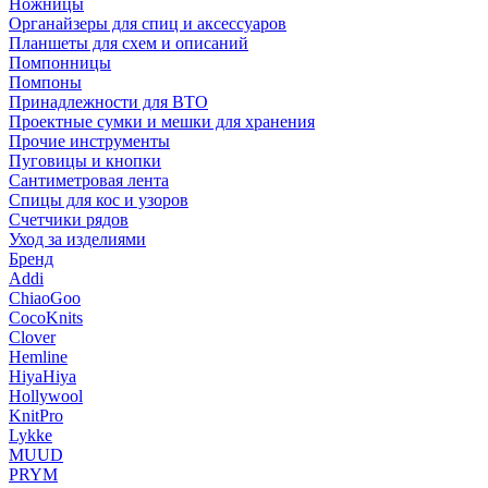
Ножницы
Органайзеры для спиц и аксессуаров
Планшеты для схем и описаний
Помпонницы
Помпоны
Принадлежности для ВТО
Проектные сумки и мешки для хранения
Прочие инструменты
Пуговицы и кнопки
Сантиметровая лента
Спицы для кос и узоров
Счетчики рядов
Уход за изделиями
Бренд
Addi
ChiaoGoo
CocoKnits
Clover
Hemline
HiyaHiya
Hollywool
KnitPro
Lykke
MUUD
PRYM