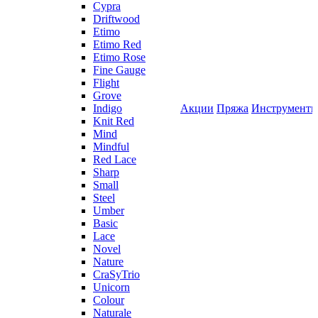
Cypra
Driftwood
Etimo
Etimo Red
Etimo Rose
Fine Gauge
Flight
Grove
Indigo
Акции
Пряжа
Инструмент
Knit Red
Mind
Mindful
Red Lace
Sharp
Small
Steel
Umber
Basic
Lace
Novel
Nature
CraSyTrio
Unicorn
Colour
Naturale