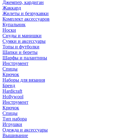
Джемпер, кардиган
Жаккард
Жилеты и безрукавки
Комплект аксессуаров
Купальник
Носки
Снуды и манишки
Сумки и аксессуары
Топы и футболки
Шапки и береты
Шарфы и палантины
Инструмент
Спицы
Крючок
Наборы для вязания
Бренд
Hardicraft
Hollywool
Инструмент
Крючок
Спицы
Тип набора
Игрушки
Одежда и аксессуары
Вышивание