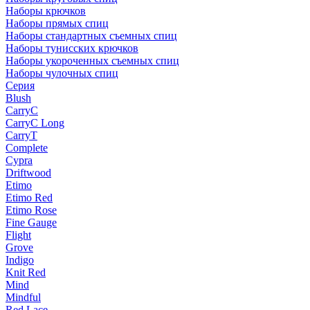
Наборы крючков
Наборы прямых спиц
Наборы стандартных съемных спиц
Наборы тунисских крючков
Наборы укороченных съемных спиц
Наборы чулочных спиц
Серия
Blush
CarryC
CarryC Long
CarryT
Complete
Cypra
Driftwood
Etimo
Etimo Red
Etimo Rose
Fine Gauge
Flight
Grove
Indigo
Knit Red
Mind
Mindful
Red Lace