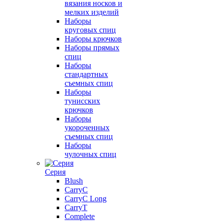
вязания носков и
мелких изделий
Наборы
круговых спиц
Наборы крючков
Наборы прямых
спиц
Наборы
стандартных
съемных спиц
Наборы
тунисских
крючков
Наборы
укороченных
съемных спиц
Наборы
чулочных спиц
Серия
Blush
CarryC
CarryC Long
CarryT
Complete