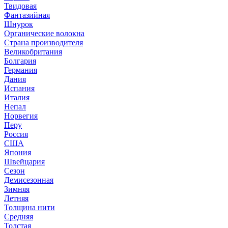
Твидовая
Фантазийная
Шнурок
Органические волокна
Страна производителя
Великобритания
Болгария
Германия
Дания
Испания
Италия
Непал
Норвегия
Перу
Россия
США
Япония
Швейцария
Сезон
Демисезонная
Зимняя
Летняя
Толщина нити
Средняя
Толстая