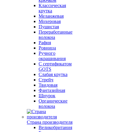
крючком
Классическая
крутка
Меланжевая
Мохеровая
Пушистая
Переработанные
волокна
Рафия
Ровница
Ручного
окрашивания
С сертификатом
GOTS
Слабая крутка
Стрейч
Твидовая
Фантазийная
Шнурок
Органические
волокна
Страна производителя
Великобритания