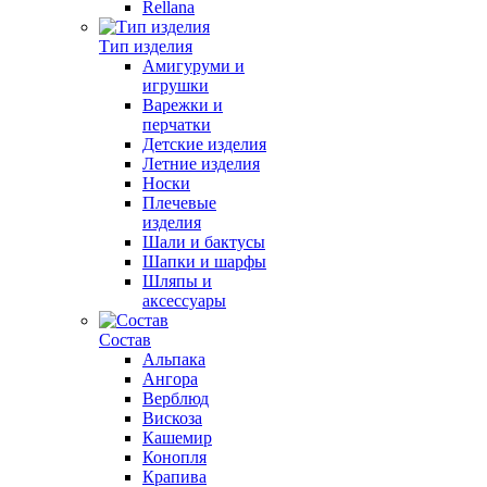
Rellana
Тип изделия
Амигуруми и
игрушки
Варежки и
перчатки
Детские изделия
Летние изделия
Носки
Плечевые
изделия
Шали и бактусы
Шапки и шарфы
Шляпы и
аксессуары
Состав
Альпака
Ангора
Верблюд
Вискоза
Кашемир
Конопля
Крапива