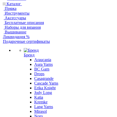
Каталог
Пряжа
Инструменты
Аксессуары
Бесплатные описания
Наборы для вязания
Вышивание
Ликвидация %
Подарочные сертификаты
Бренд
Araucania
Aura Yarns
BC Garn
Drops
Casagrande
Cascade Yarns
Erika Knight
Jody Long
Katia
Kremke
Lang Yarns
Mirasol
Noro