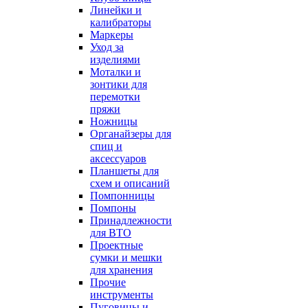
Линейки и
калибраторы
Маркеры
Уход за
изделиями
Моталки и
зонтики для
перемотки
пряжи
Ножницы
Органайзеры для
спиц и
аксессуаров
Планшеты для
схем и описаний
Помпонницы
Помпоны
Принадлежности
для ВТО
Проектные
сумки и мешки
для хранения
Прочие
инструменты
Пуговицы и