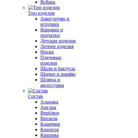
Rellana
Тип изделия
Амигуруми и
игрушки
Варежки и
перчатки
Детские изделия
Летние изделия
Носки
Плечевые
изделия
Шали и бактусы
Шапки и шарфы
Шляпы и
аксессуары
Состав
Альпака
Ангора
Верблюд
Вискоза
Кашемир
Конопля
Крапива