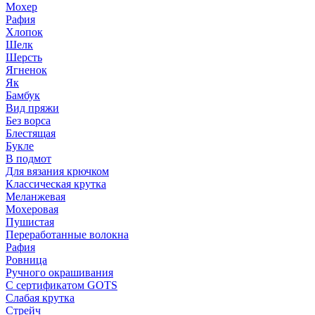
Мохер
Рафия
Хлопок
Шелк
Шерсть
Ягненок
Як
Бамбук
Вид пряжи
Без ворса
Блестящая
Букле
В подмот
Для вязания крючком
Классическая крутка
Меланжевая
Мохеровая
Пушистая
Переработанные волокна
Рафия
Ровница
Ручного окрашивания
С сертификатом GOTS
Слабая крутка
Стрейч