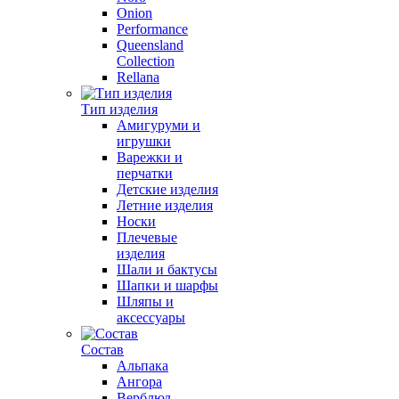
Onion
Performance
Queensland
Collection
Rellana
Тип изделия
Амигуруми и
игрушки
Варежки и
перчатки
Детские изделия
Летние изделия
Носки
Плечевые
изделия
Шали и бактусы
Шапки и шарфы
Шляпы и
аксессуары
Состав
Альпака
Ангора
Верблюд