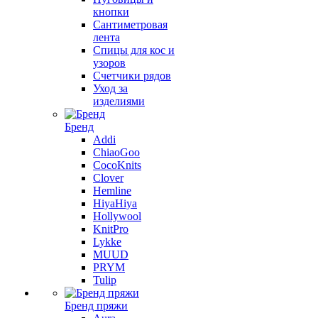
кнопки
Сантиметровая
лента
Спицы для кос и
узоров
Счетчики рядов
Уход за
изделиями
Бренд
Addi
ChiaoGoo
CocoKnits
Clover
Hemline
HiyaHiya
Hollywool
KnitPro
Lykke
MUUD
PRYM
Tulip
Бренд пряжи