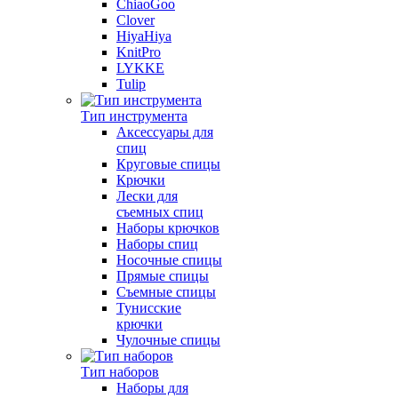
ChiaoGoo
Clover
HiyaHiya
KnitPro
LYKKE
Tulip
Тип инструмента
Аксессуары для
спиц
Круговые спицы
Крючки
Лески для
съемных спиц
Наборы крючков
Наборы спиц
Носочные спицы
Прямые спицы
Съемные спицы
Тунисские
крючки
Чулочные спицы
Тип наборов
Наборы для