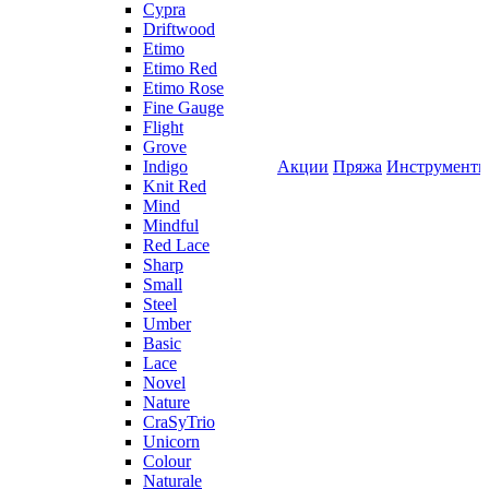
Cypra
Driftwood
Etimo
Etimo Red
Etimo Rose
Fine Gauge
Flight
Grove
Indigo
Акции
Пряжа
Инструмент
Knit Red
Mind
Mindful
Red Lace
Sharp
Small
Steel
Umber
Basic
Lace
Novel
Nature
CraSyTrio
Unicorn
Colour
Naturale