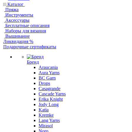
Каталог
Пряжа
Инструменты
Аксессуары
Бесплатные описания
Наборы для вязания
Вышивание
Ликвидация %
Подарочные сертификаты
Бренд
Araucania
Aura Yarns
BC Garn
Drops
Casagrande
Cascade Yarns
Erika Knight
Jody Long
Katia
Kremke
Lang Yarns
Mirasol
Noro