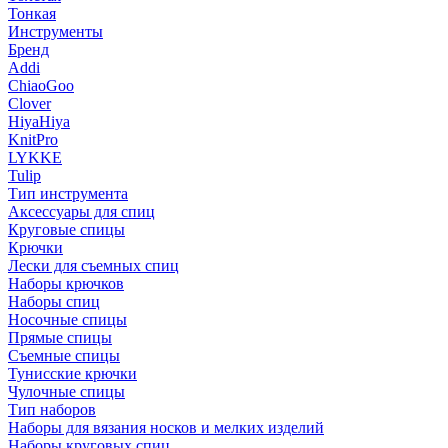
Тонкая
Инструменты
Бренд
Addi
ChiaoGoo
Clover
HiyaHiya
KnitPro
LYKKE
Tulip
Тип инструмента
Аксессуары для спиц
Круговые спицы
Крючки
Лески для съемных спиц
Наборы крючков
Наборы спиц
Носочные спицы
Прямые спицы
Съемные спицы
Тунисские крючки
Чулочные спицы
Тип наборов
Наборы для вязания носков и мелких изделий
Наборы круговых спиц