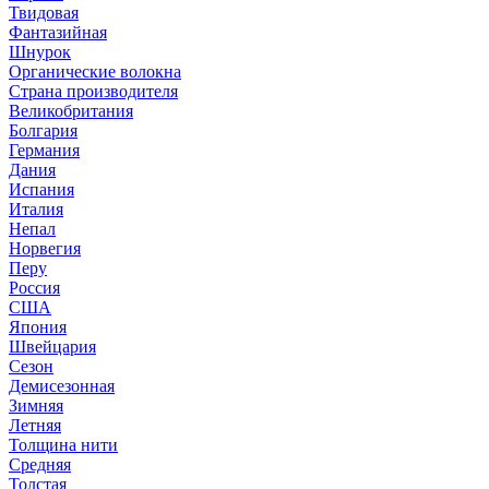
Твидовая
Фантазийная
Шнурок
Органические волокна
Страна производителя
Великобритания
Болгария
Германия
Дания
Испания
Италия
Непал
Норвегия
Перу
Россия
США
Япония
Швейцария
Сезон
Демисезонная
Зимняя
Летняя
Толщина нити
Средняя
Толстая