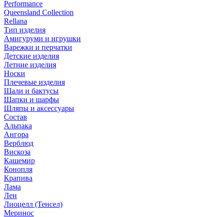
Performance
Queensland Collection
Rellana
Тип изделия
Амигуруми и игрушки
Варежки и перчатки
Детские изделия
Летние изделия
Носки
Плечевые изделия
Шали и бактусы
Шапки и шарфы
Шляпы и аксессуары
Состав
Альпака
Ангора
Верблюд
Вискоза
Кашемир
Конопля
Крапива
Лама
Лен
Лиоцелл (Тенсел)
Меринос