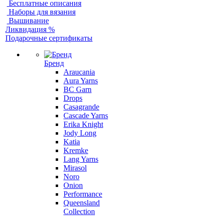
Бесплатные описания
Наборы для вязания
Вышивание
Ликвидация %
Подарочные сертификаты
Бренд
Araucania
Aura Yarns
BC Garn
Drops
Casagrande
Cascade Yarns
Erika Knight
Jody Long
Katia
Kremke
Lang Yarns
Mirasol
Noro
Onion
Performance
Queensland
Collection