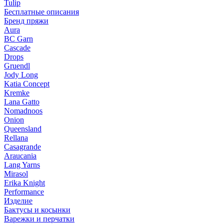
Tulip
Бесплатные описания
Бренд пряжи
Aura
BC Garn
Cascade
Drops
Gruendl
Jody Long
Katia Concept
Kremke
Lana Gatto
Nomadnoos
Onion
Queensland
Rellana
Casagrande
Araucania
Lang Yarns
Mirasol
Erika Knight
Performance
Изделие
Бактусы и косынки
Варежки и перчатки