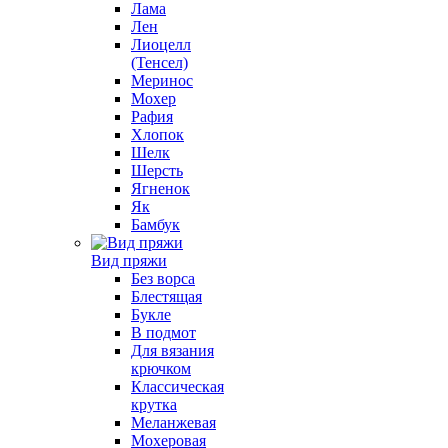
Лама
Лен
Лиоцелл
(Тенсел)
Меринос
Мохер
Рафия
Хлопок
Шелк
Шерсть
Ягненок
Як
Бамбук
Вид пряжи
Без ворса
Блестящая
Букле
В подмот
Для вязания
крючком
Классическая
крутка
Меланжевая
Мохеровая