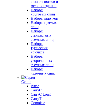
вязания носков и
мелких изделий
Наборы
круговых спиц
Наборы крючков
Наборы прямых
спиц
Наборы
стандартных
съемных спиц
Наборы
тунисских
крючков
Наборы
укороченных
съемных спиц
Наборы
чулочных спиц
Серия
Blush
CarryC
CarryC Long
CarryT
Complete