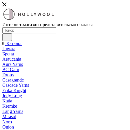
HOLLYWOOL
Интернет-магазин представительского класса
Каталог
Пряжа
Бренд
Araucania
Aura Yarns
BC Garn
Drops
Casagrande
Cascade Yarns
Erika Knight
Jody Long
Katia
Kremke
Lang Yarns
Mirasol
Noro
Onion