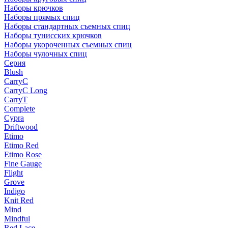
Наборы крючков
Наборы прямых спиц
Наборы стандартных съемных спиц
Наборы тунисских крючков
Наборы укороченных съемных спиц
Наборы чулочных спиц
Серия
Blush
CarryC
CarryC Long
CarryT
Complete
Cypra
Driftwood
Etimo
Etimo Red
Etimo Rose
Fine Gauge
Flight
Grove
Indigo
Knit Red
Mind
Mindful
Red Lace