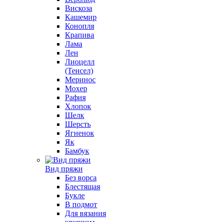
Вискоза
Кашемир
Конопля
Крапива
Лама
Лен
Лиоцелл
(Тенсел)
Меринос
Мохер
Рафия
Хлопок
Шелк
Шерсть
Ягненок
Як
Бамбук
Вид пряжи
Без ворса
Блестящая
Букле
В подмот
Для вязания