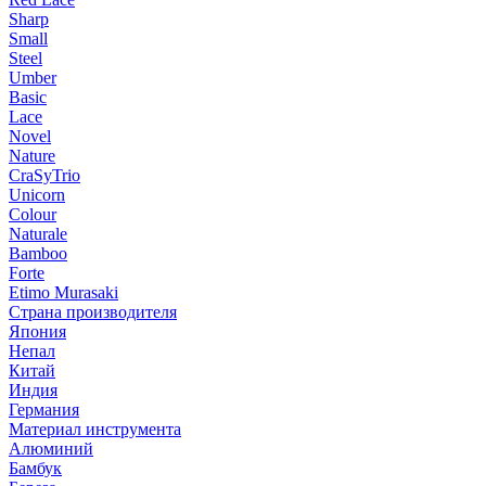
Sharp
Small
Steel
Umber
Basic
Lace
Novel
Nature
CraSyTrio
Unicorn
Colour
Naturale
Bamboo
Forte
Etimo Murasaki
Страна производителя
Япония
Непал
Китай
Индия
Германия
Материал инструмента
Алюминий
Бамбук