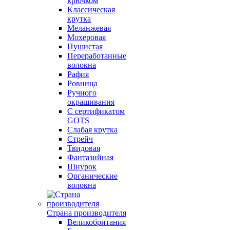
крючком
Классическая
крутка
Меланжевая
Мохеровая
Пушистая
Переработанные
волокна
Рафия
Ровница
Ручного
окрашивания
С сертификатом
GOTS
Слабая крутка
Стрейч
Твидовая
Фантазийная
Шнурок
Органические
волокна
Страна производителя
Великобритания