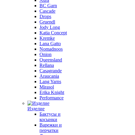
Aura
BC Garn
Cascade
Drops
Gruendl
Jody Long
Katia Concept
Kremke
Lana Gatto
Nomadnoos
Onion
Queensland
Rellana
Casagrande
Araucania
Lang Yarns
Mirasol
Erika Knight
Performance
Изделие
Бактусы и
косынки
Варежки и
перчатки