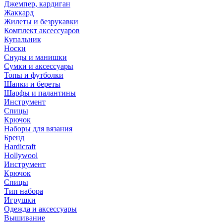
Джемпер, кардиган
Жаккард
Жилеты и безрукавки
Комплект аксессуаров
Купальник
Носки
Снуды и манишки
Сумки и аксессуары
Топы и футболки
Шапки и береты
Шарфы и палантины
Инструмент
Спицы
Крючок
Наборы для вязания
Бренд
Hardicraft
Hollywool
Инструмент
Крючок
Спицы
Тип набора
Игрушки
Одежда и аксессуары
Вышивание