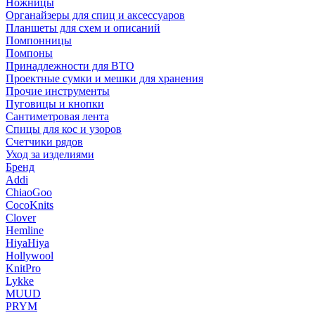
Ножницы
Органайзеры для спиц и аксессуаров
Планшеты для схем и описаний
Помпонницы
Помпоны
Принадлежности для ВТО
Проектные сумки и мешки для хранения
Прочие инструменты
Пуговицы и кнопки
Сантиметровая лента
Спицы для кос и узоров
Счетчики рядов
Уход за изделиями
Бренд
Addi
ChiaoGoo
CocoKnits
Clover
Hemline
HiyaHiya
Hollywool
KnitPro
Lykke
MUUD
PRYM