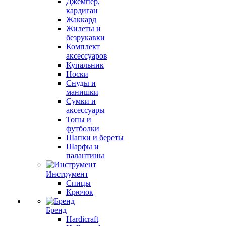
Джемпер,
кардиган
Жаккард
Жилеты и
безрукавки
Комплект
аксессуаров
Купальник
Носки
Снуды и
манишки
Сумки и
аксессуары
Топы и
футболки
Шапки и береты
Шарфы и
палантины
Инструмент
Спицы
Крючок
Бренд
Hardicraft