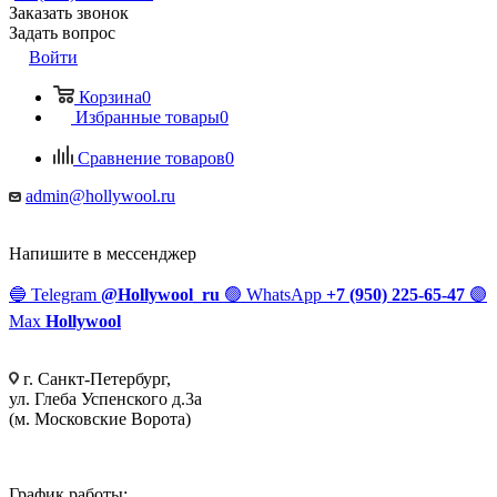
Заказать звонок
Задать вопрос
Войти
Корзина
0
Избранные товары
0
Сравнение товаров
0
admin@hollywool.ru
Напишите в мессенджер
🔵
Telegram
@Hollywool_ru
🟢
WhatsApp
+7 (950) 225-65-47
🟣
Max
Hollywool
г. Санкт-Петербург,
ул. Глеба Успенского д.3а
(м. Московские Ворота)
График работы: