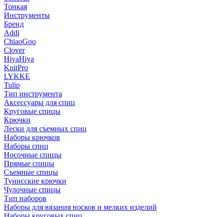
Тонкая
Инструменты
Бренд
Addi
ChiaoGoo
Clover
HiyaHiya
KnitPro
LYKKE
Tulip
Тип инструмента
Аксессуары для спиц
Круговые спицы
Крючки
Лески для съемных спиц
Наборы крючков
Наборы спиц
Носочные спицы
Прямые спицы
Съемные спицы
Тунисские крючки
Чулочные спицы
Тип наборов
Наборы для вязания носков и мелких изделий
Наборы круговых спиц