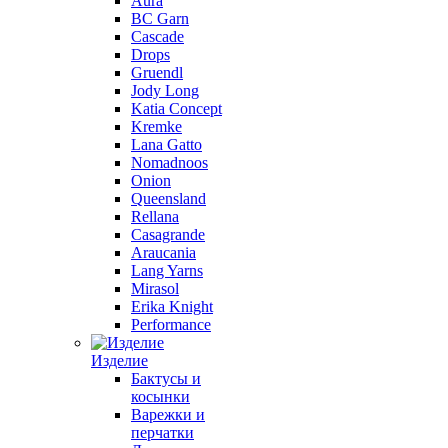
Aura
BC Garn
Cascade
Drops
Gruendl
Jody Long
Katia Concept
Kremke
Lana Gatto
Nomadnoos
Onion
Queensland
Rellana
Casagrande
Araucania
Lang Yarns
Mirasol
Erika Knight
Performance
Изделие
Бактусы и
косынки
Варежки и
перчатки