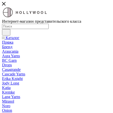
HOLLYWOOL
Интернет-магазин представительского класса
Каталог
Пряжа
Бренд
Araucania
Aura Yarns
BC Garn
Drops
Casagrande
Cascade Yarns
Erika Knight
Jody Long
Katia
Kremke
Lang Yarns
Mirasol
Noro
Onion