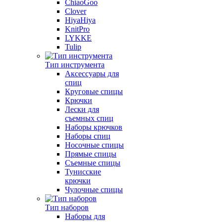
ChiaoGoo
Clover
HiyaHiya
KnitPro
LYKKE
Tulip
Тип инструмента
Аксессуары для
спиц
Круговые спицы
Крючки
Лески для
съемных спиц
Наборы крючков
Наборы спиц
Носочные спицы
Прямые спицы
Съемные спицы
Тунисские
крючки
Чулочные спицы
Тип наборов
Наборы для