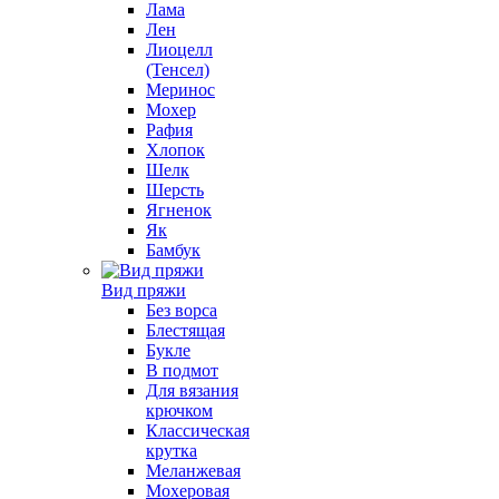
Лама
Лен
Лиоцелл
(Тенсел)
Меринос
Мохер
Рафия
Хлопок
Шелк
Шерсть
Ягненок
Як
Бамбук
Вид пряжи
Без ворса
Блестящая
Букле
В подмот
Для вязания
крючком
Классическая
крутка
Меланжевая
Мохеровая