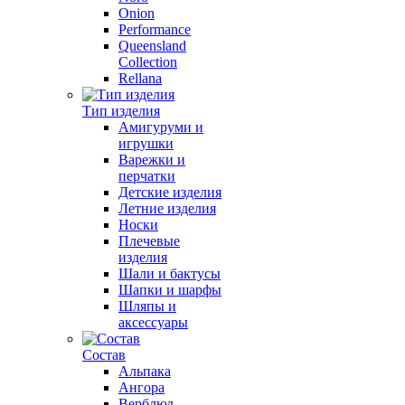
Onion
Performance
Queensland
Collection
Rellana
Тип изделия
Амигуруми и
игрушки
Варежки и
перчатки
Детские изделия
Летние изделия
Носки
Плечевые
изделия
Шали и бактусы
Шапки и шарфы
Шляпы и
аксессуары
Состав
Альпака
Ангора
Верблюд