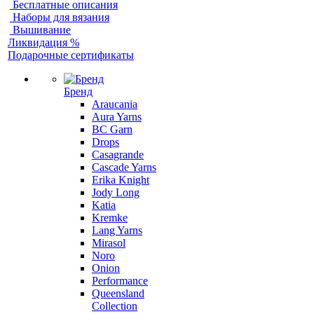
Бесплатные описания
Наборы для вязания
Вышивание
Ликвидация %
Подарочные сертификаты
Бренд
Araucania
Aura Yarns
BC Garn
Drops
Casagrande
Cascade Yarns
Erika Knight
Jody Long
Katia
Kremke
Lang Yarns
Mirasol
Noro
Onion
Performance
Queensland
Collection