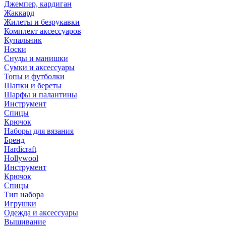
Джемпер, кардиган
Жаккард
Жилеты и безрукавки
Комплект аксессуаров
Купальник
Носки
Снуды и манишки
Сумки и аксессуары
Топы и футболки
Шапки и береты
Шарфы и палантины
Инструмент
Спицы
Крючок
Наборы для вязания
Бренд
Hardicraft
Hollywool
Инструмент
Крючок
Спицы
Тип набора
Игрушки
Одежда и аксессуары
Вышивание