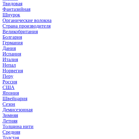
Твидовая
Фантазийная
Шнурок
Органические волокна
Страна производителя
Великобритания
Болгария
Германия
Дания
Испания
Италия
Непал
Норвегия
Перу
Россия
США
Япония
Швейцария
Сезон
Демисезонная
Зимняя
Летняя
Толщина нити
Средняя
Толстая