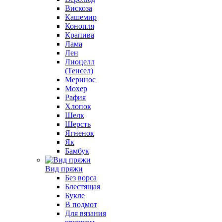
Вискоза
Кашемир
Конопля
Крапива
Лама
Лен
Лиоцелл
(Тенсел)
Меринос
Мохер
Рафия
Хлопок
Шелк
Шерсть
Ягненок
Як
Бамбук
Вид пряжи
Без ворса
Блестящая
Букле
В подмот
Для вязания