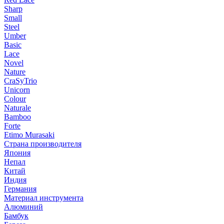
Sharp
Small
Steel
Umber
Basic
Lace
Novel
Nature
CraSyTrio
Unicorn
Colour
Naturale
Bamboo
Forte
Etimo Murasaki
Страна производителя
Япония
Непал
Китай
Индия
Германия
Материал инструмента
Алюминий
Бамбук