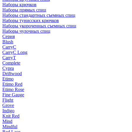
Наборы крючков
Наборы прямых спиц
Наборы стандартных съемных спиц
Наборы тунисских крючков
Наборы укороченных съемных спиц
Наборы чулочных спиц
Серия
Blush
CarryC
CarryC Long
CarryT
Complete
Cypra
Driftwood
Etimo
Etimo Red
Etimo Rose
Fine Gauge
Flight
Grove
Indigo
Knit Red
Mind
Mindful
Red Lace