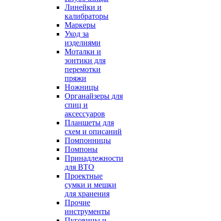
Линейки и
калибраторы
Маркеры
Уход за
изделиями
Моталки и
зонтики для
перемотки
пряжи
Ножницы
Органайзеры для
спиц и
аксессуаров
Планшеты для
схем и описаний
Помпонницы
Помпоны
Принадлежности
для ВТО
Проектные
сумки и мешки
для хранения
Прочие
инструменты
Пуговицы и