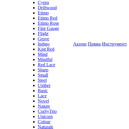
Cypra
Driftwood
Etimo
Etimo Red
Etimo Rose
Fine Gauge
Flight
Grove
Indigo
Акции
Пряжа
Инструмент
Knit Red
Mind
Mindful
Red Lace
Sharp
Small
Steel
Umber
Basic
Lace
Novel
Nature
CraSyTrio
Unicorn
Colour
Naturale