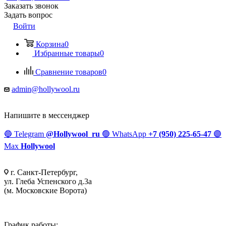
Заказать звонок
Задать вопрос
Войти
Корзина
0
Избранные товары
0
Сравнение товаров
0
admin@hollywool.ru
Напишите в мессенджер
🔵
Telegram
@Hollywool_ru
🟢
WhatsApp
+7 (950) 225-65-47
🟣
Max
Hollywool
г. Санкт-Петербург,
ул. Глеба Успенского д.3а
(м. Московские Ворота)
График работы: