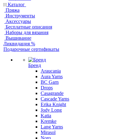
Каталог
Пряжа
Инструменты
Аксессуары
Бесплатные описания
Наборы для вязания
Вышивание
Ликвидация %
Подарочные сертификаты
Бренд
Araucania
Aura Yarns
BC Garn
Drops
Casagrande
Cascade Yarns
Erika Knight
Jody Long
Katia
Kremke
Lang Yarns
Mirasol
Noro