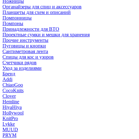
Ножницы
Органайзеры для спиц и аксессуаров
Планшеты для схем и описаний
Помпонницы
Помпоны
Принадлежности для ВТО
Проектные сумки и мешки для хранения
Прочие инструменты
Пуговицы и кнопки
Сантиметровая лента
Спицы для кос и узоров
Счетчики рядов
Уход за изделиями
Бренд
Addi
ChiaoGoo
CocoKnits
Clover
Hemline
HiyaHiya
Hollywool
KnitPro
Lykke
MUUD
PRYM