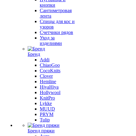
кнопки
Сантиметровая
лента
Спицы для кос и
узоров
Счетчики рядов
Уход за
изделиями
Бренд
Addi
ChiaoGoo
CocoKnits
Clover
Hemline
HiyaHiya
Hollywool
KnitPro
Lykke
MUUD
PRYM
Tulip
Бренд пряжи