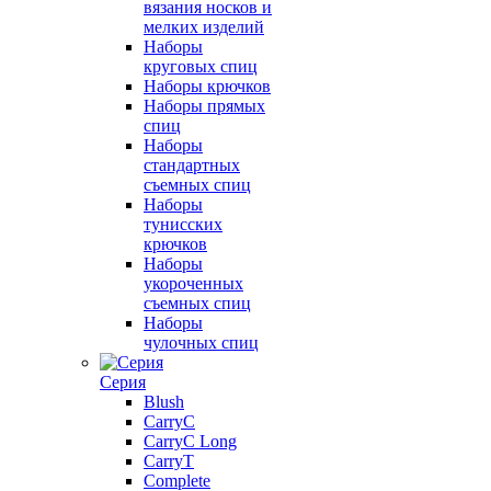
вязания носков и
мелких изделий
Наборы
круговых спиц
Наборы крючков
Наборы прямых
спиц
Наборы
стандартных
съемных спиц
Наборы
тунисских
крючков
Наборы
укороченных
съемных спиц
Наборы
чулочных спиц
Серия
Blush
CarryC
CarryC Long
CarryT
Complete