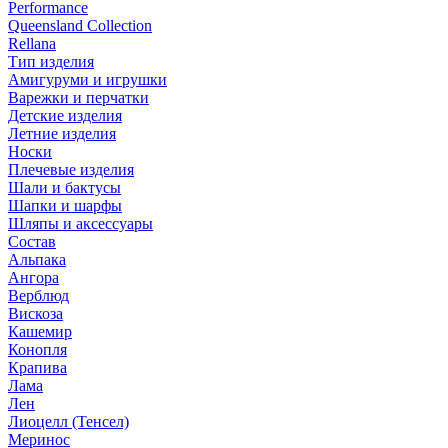
Performance
Queensland Collection
Rellana
Тип изделия
Амигуруми и игрушки
Варежки и перчатки
Детские изделия
Летние изделия
Носки
Плечевые изделия
Шали и бактусы
Шапки и шарфы
Шляпы и аксессуары
Состав
Альпака
Ангора
Верблюд
Вискоза
Кашемир
Конопля
Крапива
Лама
Лен
Лиоцелл (Тенсел)
Меринос