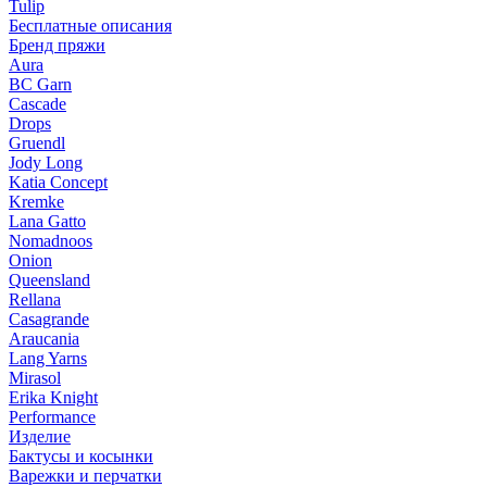
Tulip
Бесплатные описания
Бренд пряжи
Aura
BC Garn
Cascade
Drops
Gruendl
Jody Long
Katia Concept
Kremke
Lana Gatto
Nomadnoos
Onion
Queensland
Rellana
Casagrande
Araucania
Lang Yarns
Mirasol
Erika Knight
Performance
Изделие
Бактусы и косынки
Варежки и перчатки