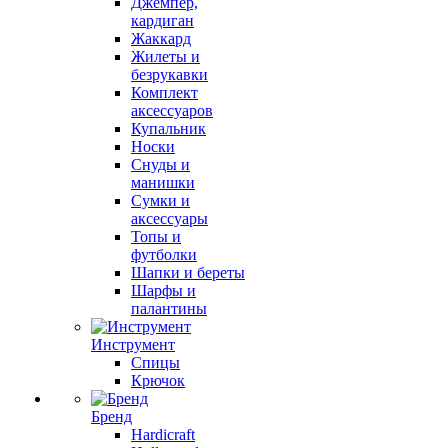
Джемпер,
кардиган
Жаккард
Жилеты и
безрукавки
Комплект
аксессуаров
Купальник
Носки
Снуды и
манишки
Сумки и
аксессуары
Топы и
футболки
Шапки и береты
Шарфы и
палантины
Инструмент
Спицы
Крючок
Бренд
Hardicraft