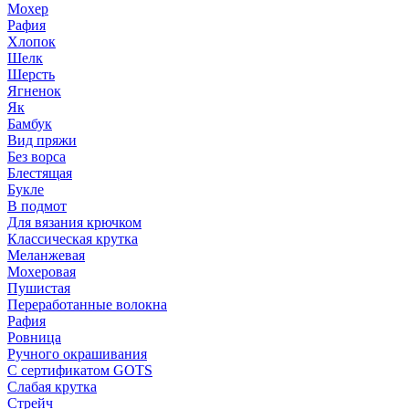
Мохер
Рафия
Хлопок
Шелк
Шерсть
Ягненок
Як
Бамбук
Вид пряжи
Без ворса
Блестящая
Букле
В подмот
Для вязания крючком
Классическая крутка
Меланжевая
Мохеровая
Пушистая
Переработанные волокна
Рафия
Ровница
Ручного окрашивания
С сертификатом GOTS
Слабая крутка
Стрейч