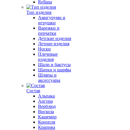
Rellana
Тип изделия
Амигуруми и
игрушки
Варежки и
перчатки
Детские изделия
Летние изделия
Носки
Плечевые
изделия
Шали и бактусы
Шапки и шарфы
Шляпы и
аксессуары
Состав
Альпака
Ангора
Верблюд
Вискоза
Кашемир
Конопля
Крапива