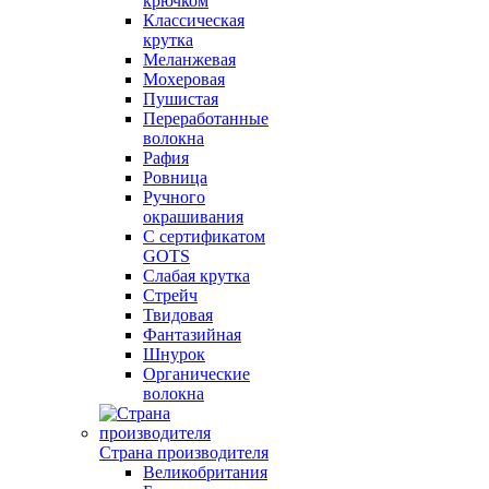
крючком
Классическая
крутка
Меланжевая
Мохеровая
Пушистая
Переработанные
волокна
Рафия
Ровница
Ручного
окрашивания
С сертификатом
GOTS
Слабая крутка
Стрейч
Твидовая
Фантазийная
Шнурок
Органические
волокна
Страна производителя
Великобритания