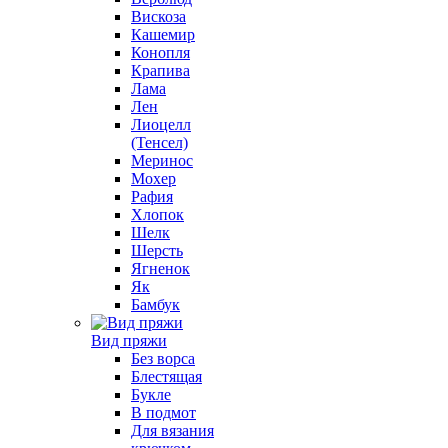
Вискоза
Кашемир
Конопля
Крапива
Лама
Лен
Лиоцелл
(Тенсел)
Меринос
Мохер
Рафия
Хлопок
Шелк
Шерсть
Ягненок
Як
Бамбук
Вид пряжи
Без ворса
Блестящая
Букле
В подмот
Для вязания