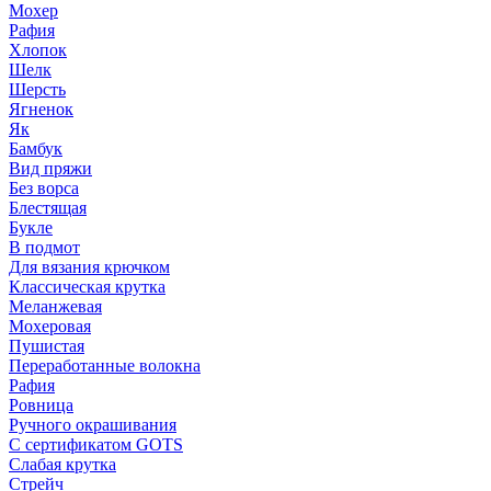
Мохер
Рафия
Хлопок
Шелк
Шерсть
Ягненок
Як
Бамбук
Вид пряжи
Без ворса
Блестящая
Букле
В подмот
Для вязания крючком
Классическая крутка
Меланжевая
Мохеровая
Пушистая
Переработанные волокна
Рафия
Ровница
Ручного окрашивания
С сертификатом GOTS
Слабая крутка
Стрейч