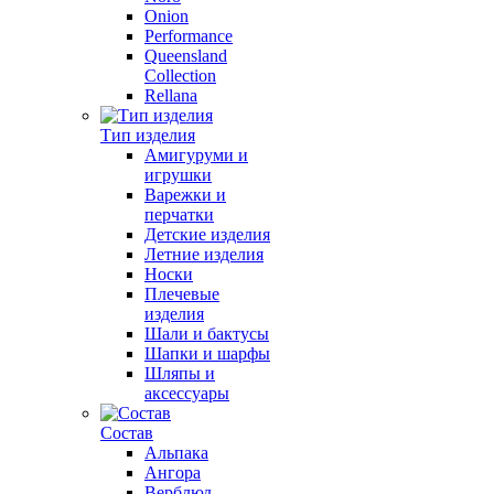
Onion
Performance
Queensland
Collection
Rellana
Тип изделия
Амигуруми и
игрушки
Варежки и
перчатки
Детские изделия
Летние изделия
Носки
Плечевые
изделия
Шали и бактусы
Шапки и шарфы
Шляпы и
аксессуары
Состав
Альпака
Ангора
Верблюд