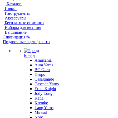
Каталог
Пряжа
Инструменты
Аксессуары
Бесплатные описания
Наборы для вязания
Вышивание
Ликвидация %
Подарочные сертификаты
Бренд
Araucania
Aura Yarns
BC Garn
Drops
Casagrande
Cascade Yarns
Erika Knight
Jody Long
Katia
Kremke
Lang Yarns
Mirasol
Noro