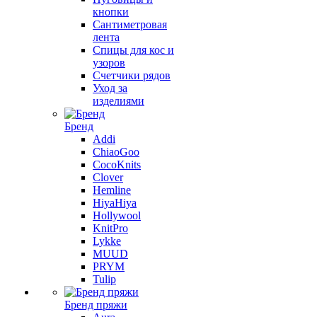
кнопки
Сантиметровая
лента
Спицы для кос и
узоров
Счетчики рядов
Уход за
изделиями
Бренд
Addi
ChiaoGoo
CocoKnits
Clover
Hemline
HiyaHiya
Hollywool
KnitPro
Lykke
MUUD
PRYM
Tulip
Бренд пряжи