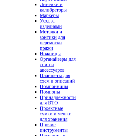
Линейки и
калибраторы
Маркеры
Уход за
изделиями
Моталки и
зонтики для
перемотки
пряжи
Ножницы
Органайзеры для
спиц и
аксессуаров
Планшеты для
схем и описаний
Помпонницы
Помпоны
Принадлежности
для ВТО
Проектные
сумки и мешки
для хранения
Прочие
инструменты
Пуговицы и