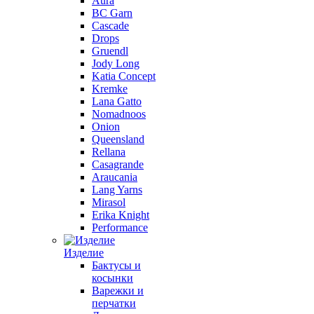
Aura
BC Garn
Cascade
Drops
Gruendl
Jody Long
Katia Concept
Kremke
Lana Gatto
Nomadnoos
Onion
Queensland
Rellana
Casagrande
Araucania
Lang Yarns
Mirasol
Erika Knight
Performance
Изделие
Бактусы и
косынки
Варежки и
перчатки