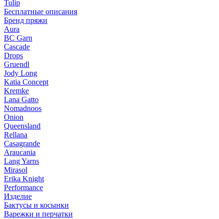
Tulip
Бесплатные описания
Бренд пряжи
Aura
BC Garn
Cascade
Drops
Gruendl
Jody Long
Katia Concept
Kremke
Lana Gatto
Nomadnoos
Onion
Queensland
Rellana
Casagrande
Araucania
Lang Yarns
Mirasol
Erika Knight
Performance
Изделие
Бактусы и косынки
Варежки и перчатки