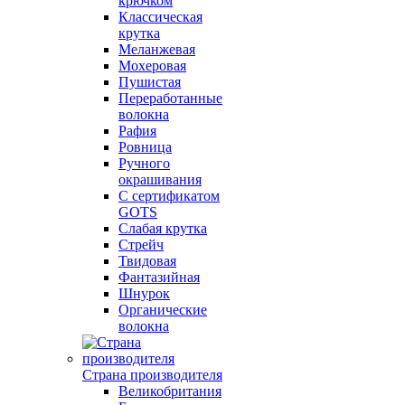
крючком
Классическая
крутка
Меланжевая
Мохеровая
Пушистая
Переработанные
волокна
Рафия
Ровница
Ручного
окрашивания
С сертификатом
GOTS
Слабая крутка
Стрейч
Твидовая
Фантазийная
Шнурок
Органические
волокна
Страна производителя
Великобритания