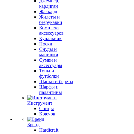
Джемпер,
кардиган
Жаккард
Жилеты и
безрукавки
Комплект
аксессуаров
Купальник
Носки
Снуды и
манишки
Сумки и
аксессуары
Топы и
футболки
Шапки и береты
Шарфы и
палантины
Инструмент
Спицы
Крючок
Бренд
Hardicraft