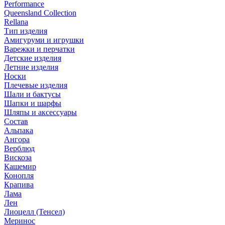
Performance
Queensland Collection
Rellana
Тип изделия
Амигуруми и игрушки
Варежки и перчатки
Детские изделия
Летние изделия
Носки
Плечевые изделия
Шали и бактусы
Шапки и шарфы
Шляпы и аксессуары
Состав
Альпака
Ангора
Верблюд
Вискоза
Кашемир
Конопля
Крапива
Лама
Лен
Лиоцелл (Тенсел)
Меринос