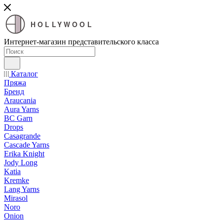
HOLLYWOOL
Интернет-магазин представительского класса
Каталог
Пряжа
Бренд
Araucania
Aura Yarns
BC Garn
Drops
Casagrande
Cascade Yarns
Erika Knight
Jody Long
Katia
Kremke
Lang Yarns
Mirasol
Noro
Onion