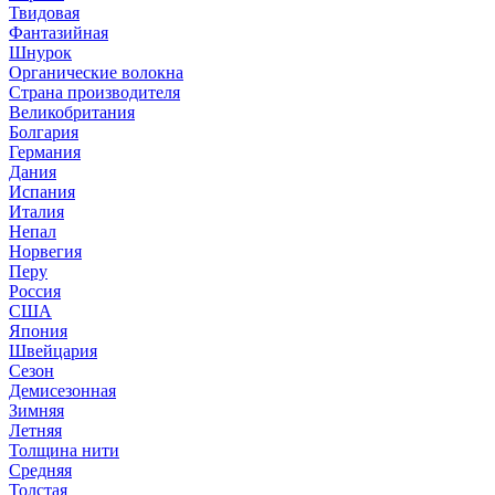
Твидовая
Фантазийная
Шнурок
Органические волокна
Страна производителя
Великобритания
Болгария
Германия
Дания
Испания
Италия
Непал
Норвегия
Перу
Россия
США
Япония
Швейцария
Сезон
Демисезонная
Зимняя
Летняя
Толщина нити
Средняя
Толстая