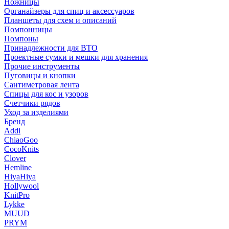
Ножницы
Органайзеры для спиц и аксессуаров
Планшеты для схем и описаний
Помпонницы
Помпоны
Принадлежности для ВТО
Проектные сумки и мешки для хранения
Прочие инструменты
Пуговицы и кнопки
Сантиметровая лента
Спицы для кос и узоров
Счетчики рядов
Уход за изделиями
Бренд
Addi
ChiaoGoo
CocoKnits
Clover
Hemline
HiyaHiya
Hollywool
KnitPro
Lykke
MUUD
PRYM