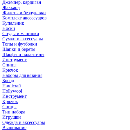
Джемпер, кардиган
Жаккард
Жилеты и безрукавки
Комплект аксессуаров
Купальник
Носки
Снуды и манишки
Сумки и аксессуары
Топы и футболки
Шапки и береты
Шарфы и палантины
Инструмент
Спицы
Крючок
Наборы для вязания
Бренд
Hardicraft
Hollywool
Инструмент
Крючок
Спицы
Тип набора
Игрушки
Одежда и аксессуары
Вышивание