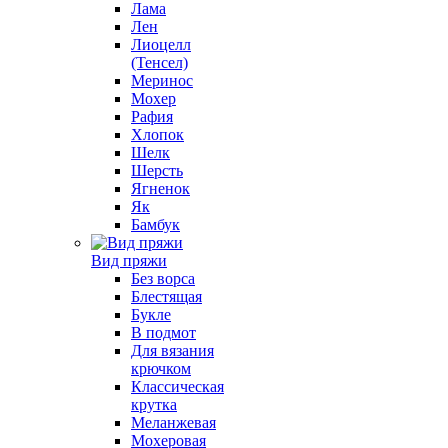
Лама
Лен
Лиоцелл
(Тенсел)
Меринос
Мохер
Рафия
Хлопок
Шелк
Шерсть
Ягненок
Як
Бамбук
Вид пряжи
Без ворса
Блестящая
Букле
В подмот
Для вязания
крючком
Классическая
крутка
Меланжевая
Мохеровая