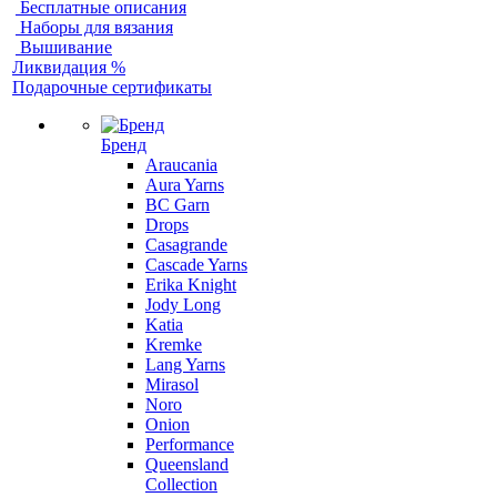
Бесплатные описания
Наборы для вязания
Вышивание
Ликвидация %
Подарочные сертификаты
Бренд
Araucania
Aura Yarns
BC Garn
Drops
Casagrande
Cascade Yarns
Erika Knight
Jody Long
Katia
Kremke
Lang Yarns
Mirasol
Noro
Onion
Performance
Queensland
Collection