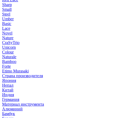
Sharp
Small
Steel
Umber
Basic
Lace
Novel
Nature
CraSyTrio
Unicorn
Colour
Naturale
Bamboo
Forte
Etimo Murasaki
Страна производителя
Япония
Непал
Китай
Индия
Германия
Материал инструмента
Алюминий
Бамбук