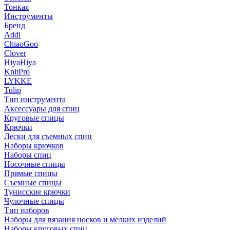
Тонкая
Инструменты
Бренд
Addi
ChiaoGoo
Clover
HiyaHiya
KnitPro
LYKKE
Tulip
Тип инструмента
Аксессуары для спиц
Круговые спицы
Крючки
Лески для съемных спиц
Наборы крючков
Наборы спиц
Носочные спицы
Прямые спицы
Съемные спицы
Тунисские крючки
Чулочные спицы
Тип наборов
Наборы для вязания носков и мелких изделий
Наборы круговых спиц