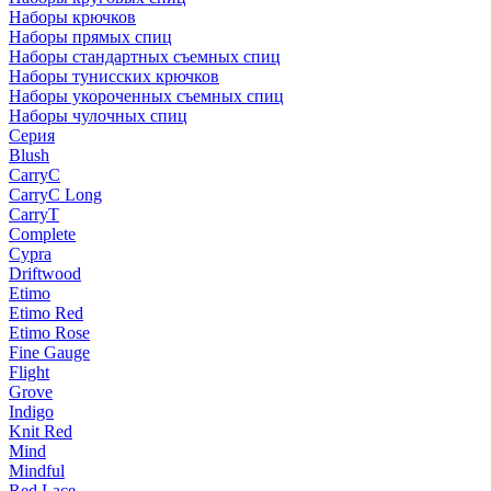
Наборы крючков
Наборы прямых спиц
Наборы стандартных съемных спиц
Наборы тунисских крючков
Наборы укороченных съемных спиц
Наборы чулочных спиц
Серия
Blush
CarryC
CarryC Long
CarryT
Complete
Cypra
Driftwood
Etimo
Etimo Red
Etimo Rose
Fine Gauge
Flight
Grove
Indigo
Knit Red
Mind
Mindful
Red Lace