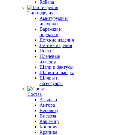
Rellana
Тип изделия
Амигуруми и
игрушки
Варежки и
перчатки
Детские изделия
Летние изделия
Носки
Плечевые
изделия
Шали и бактусы
Шапки и шарфы
Шляпы и
аксессуары
Состав
Альпака
Ангора
Верблюд
Вискоза
Кашемир
Конопля
Крапива