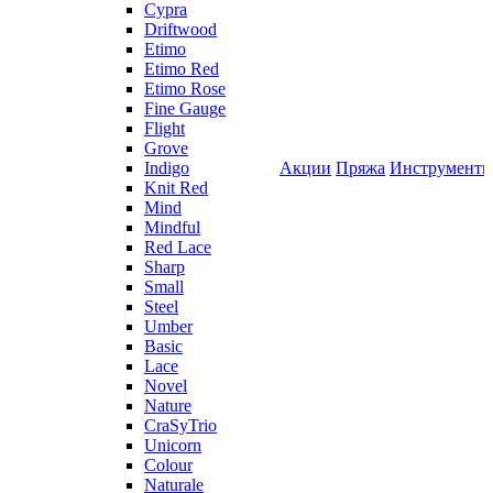
Cypra
Driftwood
Etimo
Etimo Red
Etimo Rose
Fine Gauge
Flight
Grove
Indigo
Акции
Пряжа
Инструмент
Knit Red
Mind
Mindful
Red Lace
Sharp
Small
Steel
Umber
Basic
Lace
Novel
Nature
CraSyTrio
Unicorn
Colour
Naturale