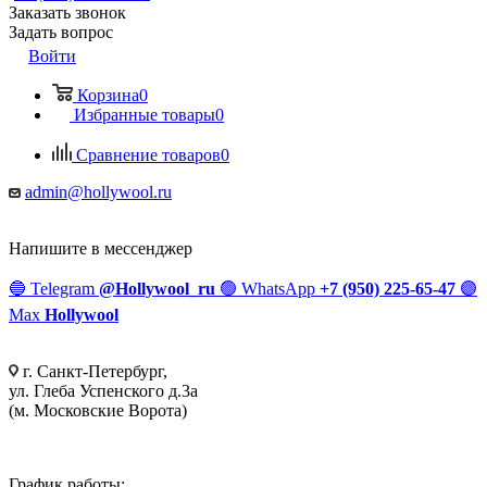
Заказать звонок
Задать вопрос
Войти
Корзина
0
Избранные товары
0
Сравнение товаров
0
admin@hollywool.ru
Напишите в мессенджер
🔵
Telegram
@Hollywool_ru
🟢
WhatsApp
+7 (950) 225-65-47
🟣
Max
Hollywool
г. Санкт-Петербург,
ул. Глеба Успенского д.3а
(м. Московские Ворота)
График работы: