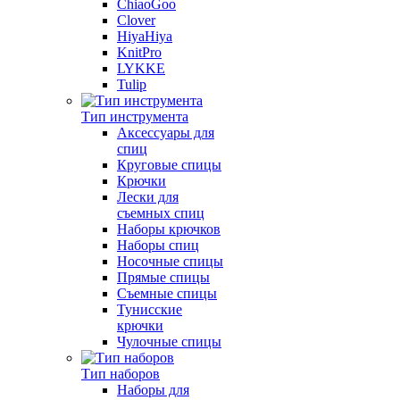
ChiaoGoo
Clover
HiyaHiya
KnitPro
LYKKE
Tulip
Тип инструмента
Аксессуары для
спиц
Круговые спицы
Крючки
Лески для
съемных спиц
Наборы крючков
Наборы спиц
Носочные спицы
Прямые спицы
Съемные спицы
Тунисские
крючки
Чулочные спицы
Тип наборов
Наборы для