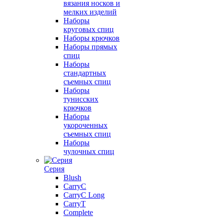
вязания носков и
мелких изделий
Наборы
круговых спиц
Наборы крючков
Наборы прямых
спиц
Наборы
стандартных
съемных спиц
Наборы
тунисских
крючков
Наборы
укороченных
съемных спиц
Наборы
чулочных спиц
Серия
Blush
CarryC
CarryC Long
CarryT
Complete