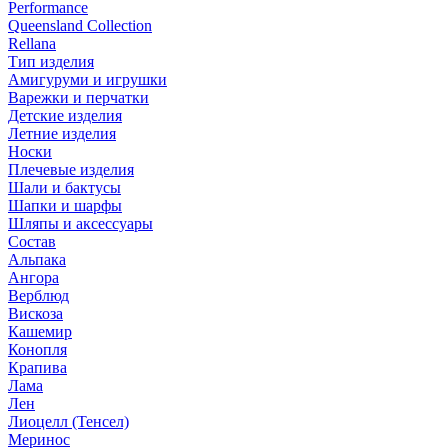
Performance
Queensland Collection
Rellana
Тип изделия
Амигуруми и игрушки
Варежки и перчатки
Детские изделия
Летние изделия
Носки
Плечевые изделия
Шали и бактусы
Шапки и шарфы
Шляпы и аксессуары
Состав
Альпака
Ангора
Верблюд
Вискоза
Кашемир
Конопля
Крапива
Лама
Лен
Лиоцелл (Тенсел)
Меринос