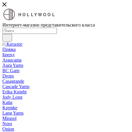
HOLLYWOOL
Интернет-магазин представительского класса
Каталог
Пряжа
Бренд
Araucania
Aura Yarns
BC Garn
Drops
Casagrande
Cascade Yarns
Erika Knight
Jody Long
Katia
Kremke
Lang Yarns
Mirasol
Noro
Onion