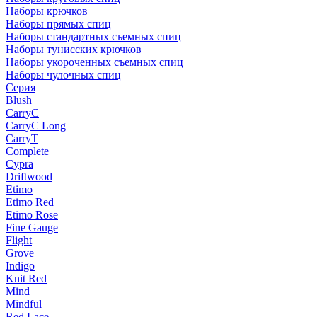
Наборы крючков
Наборы прямых спиц
Наборы стандартных съемных спиц
Наборы тунисских крючков
Наборы укороченных съемных спиц
Наборы чулочных спиц
Серия
Blush
CarryC
CarryC Long
CarryT
Complete
Cypra
Driftwood
Etimo
Etimo Red
Etimo Rose
Fine Gauge
Flight
Grove
Indigo
Knit Red
Mind
Mindful
Red Lace