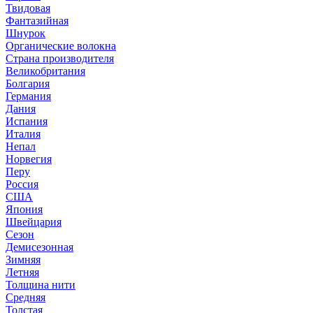
Твидовая
Фантазийная
Шнурок
Органические волокна
Страна производителя
Великобритания
Болгария
Германия
Дания
Испания
Италия
Непал
Норвегия
Перу
Россия
США
Япония
Швейцария
Сезон
Демисезонная
Зимняя
Летняя
Толщина нити
Средняя
Толстая