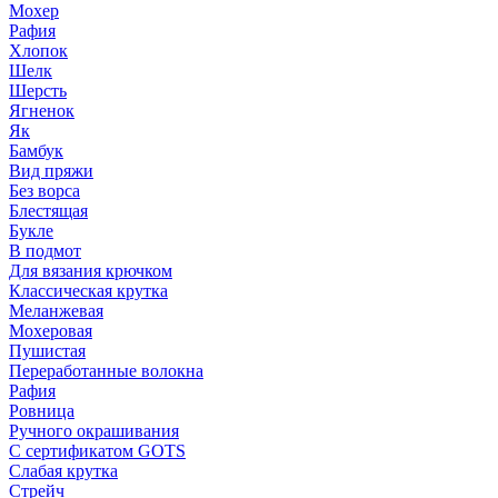
Мохер
Рафия
Хлопок
Шелк
Шерсть
Ягненок
Як
Бамбук
Вид пряжи
Без ворса
Блестящая
Букле
В подмот
Для вязания крючком
Классическая крутка
Меланжевая
Мохеровая
Пушистая
Переработанные волокна
Рафия
Ровница
Ручного окрашивания
С сертификатом GOTS
Слабая крутка
Стрейч