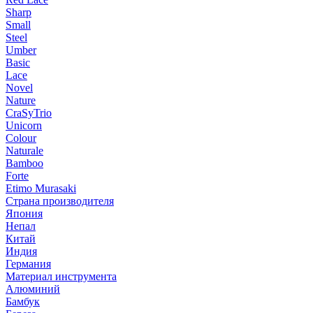
Sharp
Small
Steel
Umber
Basic
Lace
Novel
Nature
CraSyTrio
Unicorn
Colour
Naturale
Bamboo
Forte
Etimo Murasaki
Страна производителя
Япония
Непал
Китай
Индия
Германия
Материал инструмента
Алюминий
Бамбук