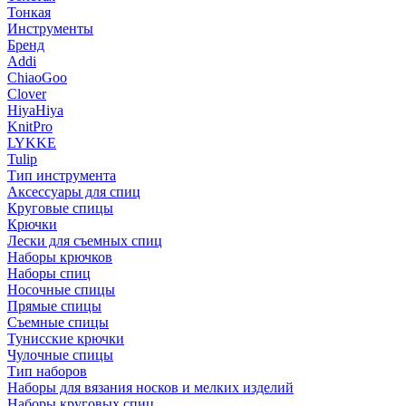
Тонкая
Инструменты
Бренд
Addi
ChiaoGoo
Clover
HiyaHiya
KnitPro
LYKKE
Tulip
Тип инструмента
Аксессуары для спиц
Круговые спицы
Крючки
Лески для съемных спиц
Наборы крючков
Наборы спиц
Носочные спицы
Прямые спицы
Съемные спицы
Тунисские крючки
Чулочные спицы
Тип наборов
Наборы для вязания носков и мелких изделий
Наборы круговых спиц