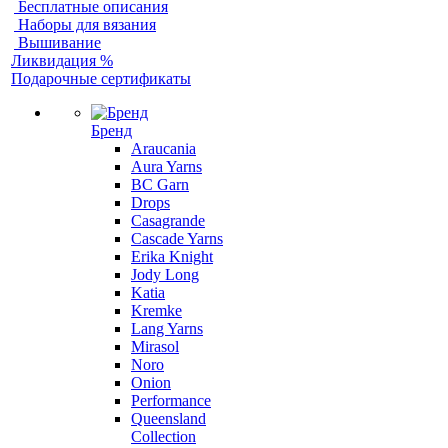
Бесплатные описания
Наборы для вязания
Вышивание
Ликвидация %
Подарочные сертификаты
Бренд
Araucania
Aura Yarns
BC Garn
Drops
Casagrande
Cascade Yarns
Erika Knight
Jody Long
Katia
Kremke
Lang Yarns
Mirasol
Noro
Onion
Performance
Queensland
Collection