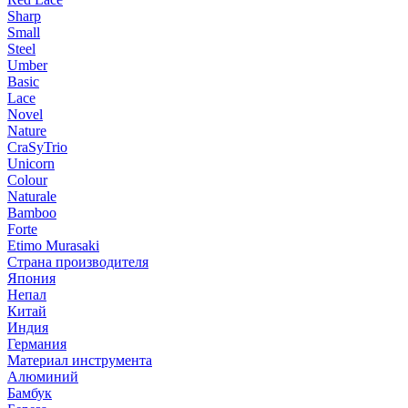
Sharp
Small
Steel
Umber
Basic
Lace
Novel
Nature
CraSyTrio
Unicorn
Colour
Naturale
Bamboo
Forte
Etimo Murasaki
Страна производителя
Япония
Непал
Китай
Индия
Германия
Материал инструмента
Алюминий
Бамбук