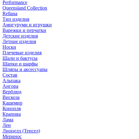
Performance
Queensland Collection
Rellana
Тип изделия
Амигуруми и игрушки
Варежки и перчатки
Детские изделия
Летние изделия
Носки
Плечевые изделия
Шали и бактусы
Шапки и шарфы
Шляпы и аксессуары
Состав
Альпака
Ангора
Верблюд
Вискоза
Кашемир
Конопля
Крапива
Лама
Лен
Лиоцелл (Тенсел)
Меринос