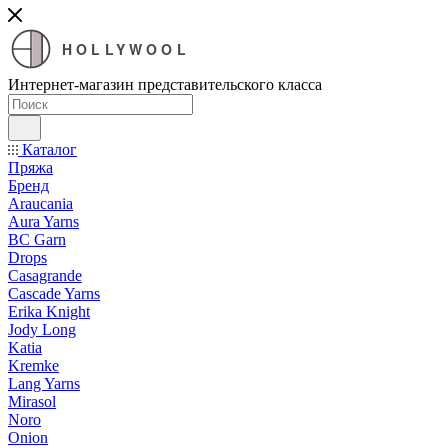
HOLLYWOOL
Интернет-магазин представительского класса
Каталог
Пряжа
Бренд
Araucania
Aura Yarns
BC Garn
Drops
Casagrande
Cascade Yarns
Erika Knight
Jody Long
Katia
Kremke
Lang Yarns
Mirasol
Noro
Onion