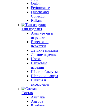
Onion
Performance
Queensland
Collection
Rellana
Тип изделия
Амигуруми и
игрушки
Варежки и
перчатки
Детские изделия
Летние изделия
Носки
Плечевые
изделия
Шали и бактусы
Шапки и шарфы
Шляпы и
аксессуары
Состав
Альпака
Ангора
Верблюд