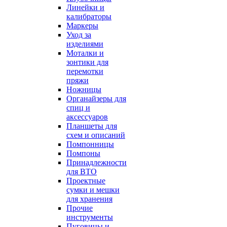
Линейки и
калибраторы
Маркеры
Уход за
изделиями
Моталки и
зонтики для
перемотки
пряжи
Ножницы
Органайзеры для
спиц и
аксессуаров
Планшеты для
схем и описаний
Помпонницы
Помпоны
Принадлежности
для ВТО
Проектные
сумки и мешки
для хранения
Прочие
инструменты
Пуговицы и