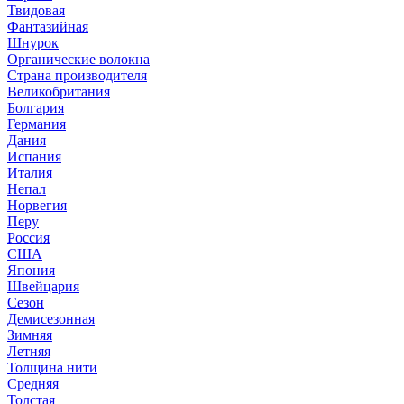
Твидовая
Фантазийная
Шнурок
Органические волокна
Страна производителя
Великобритания
Болгария
Германия
Дания
Испания
Италия
Непал
Норвегия
Перу
Россия
США
Япония
Швейцария
Сезон
Демисезонная
Зимняя
Летняя
Толщина нити
Средняя
Толстая