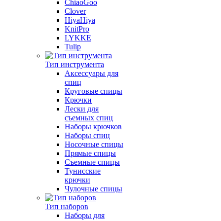
ChiaoGoo
Clover
HiyaHiya
KnitPro
LYKKE
Tulip
Тип инструмента
Аксессуары для
спиц
Круговые спицы
Крючки
Лески для
съемных спиц
Наборы крючков
Наборы спиц
Носочные спицы
Прямые спицы
Съемные спицы
Тунисские
крючки
Чулочные спицы
Тип наборов
Наборы для