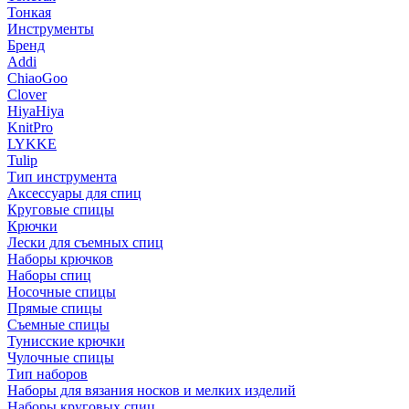
Тонкая
Инструменты
Бренд
Addi
ChiaoGoo
Clover
HiyaHiya
KnitPro
LYKKE
Tulip
Тип инструмента
Аксессуары для спиц
Круговые спицы
Крючки
Лески для съемных спиц
Наборы крючков
Наборы спиц
Носочные спицы
Прямые спицы
Съемные спицы
Тунисские крючки
Чулочные спицы
Тип наборов
Наборы для вязания носков и мелких изделий
Наборы круговых спиц