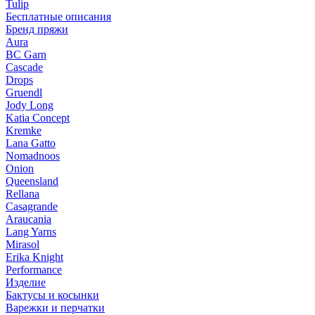
Tulip
Бесплатные описания
Бренд пряжи
Aura
BC Garn
Cascade
Drops
Gruendl
Jody Long
Katia Concept
Kremke
Lana Gatto
Nomadnoos
Onion
Queensland
Rellana
Casagrande
Araucania
Lang Yarns
Mirasol
Erika Knight
Performance
Изделие
Бактусы и косынки
Варежки и перчатки