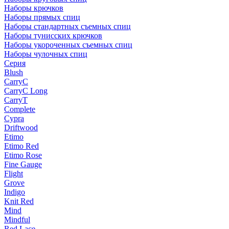
Наборы крючков
Наборы прямых спиц
Наборы стандартных съемных спиц
Наборы тунисских крючков
Наборы укороченных съемных спиц
Наборы чулочных спиц
Серия
Blush
CarryC
CarryC Long
CarryT
Complete
Cypra
Driftwood
Etimo
Etimo Red
Etimo Rose
Fine Gauge
Flight
Grove
Indigo
Knit Red
Mind
Mindful
Red Lace