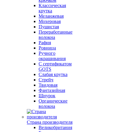
крючком
Классическая
крутка
Меланжевая
Мохеровая
Пушистая
Переработанные
волокна
Рафия
Ровница
Ручного
окрашивания
С сертификатом
GOTS
Слабая крутка
Стрейч
Твидовая
Фантазийная
Шнурок
Органические
волокна
Страна производителя
Великобритания