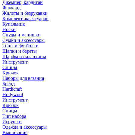
Джемпер, кардиган
Жаккард
Жилеты и безрукавки
Комплект аксессуаров
Купальник
Носки
Снуды и манишки
Сумки и аксессуары
Топы и футболки
Шапки и береты
Шарфы и палантины
Инструмент
Спицы
Крючок
Наборы для вязания
Бренд
Hardicraft
Hollywool
Инструмент
Крючок
Спицы
Тип набора
Игрушки
Одежда и аксессуары
Вышивание