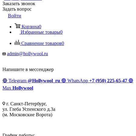
Заказать звонок
Задать вопрос
Войти
Корзина
0
Избранные товары
0
Сравнение товаров
0
admin@hollywool.ru
Напишите в мессенджер
🔵
Telegram
@Hollywool_ru
🟢
WhatsApp
+7 (950) 225-65-47
🟣
Max
Hollywool
г. Санкт-Петербург,
ул. Глеба Успенского д.3а
(м. Московские Ворота)
График работы: