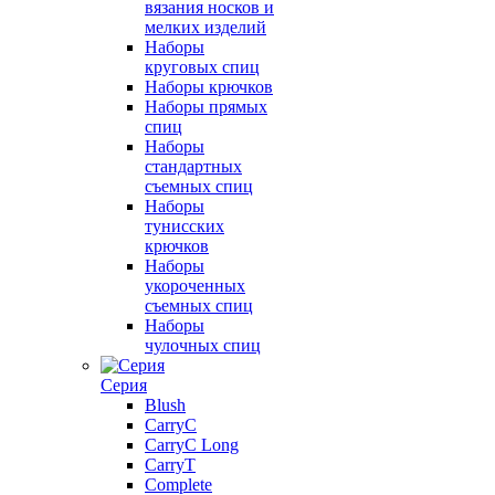
вязания носков и
мелких изделий
Наборы
круговых спиц
Наборы крючков
Наборы прямых
спиц
Наборы
стандартных
съемных спиц
Наборы
тунисских
крючков
Наборы
укороченных
съемных спиц
Наборы
чулочных спиц
Серия
Blush
CarryC
CarryC Long
CarryT
Complete