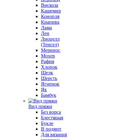
Вискоза
Кашемир
Конопля
Крапива
Лама
Лен
Лиоцелл
(Тенсел)
Меринос
Мохер
Рафия
Хлопок
Шелк
Шерсть
Ягненок
Як
Бамбук
Вид пряжи
Без ворса
Блестящая
Букле
В подмот
Для вязания