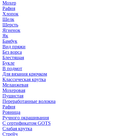
Мохер
Рафия
Хлопок
Шелк
Шерсть
Ягненок
Як
Бамбук
Вид пряжи
Без ворса
Блестящая
Букле
В подмот
Для вязания крючком
Классическая крутка
Меланжевая
Мохеровая
Пушистая
Переработанные волокна
Рафия
Ровница
Ручного окрашивания
С сертификатом GOTS
Слабая крутка
Стрейч