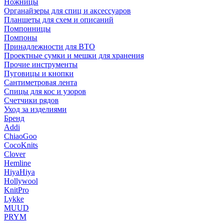
Ножницы
Органайзеры для спиц и аксессуаров
Планшеты для схем и описаний
Помпонницы
Помпоны
Принадлежности для ВТО
Проектные сумки и мешки для хранения
Прочие инструменты
Пуговицы и кнопки
Сантиметровая лента
Спицы для кос и узоров
Счетчики рядов
Уход за изделиями
Бренд
Addi
ChiaoGoo
CocoKnits
Clover
Hemline
HiyaHiya
Hollywool
KnitPro
Lykke
MUUD
PRYM