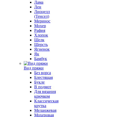
Лама
Лен
Лиоцелл
(Тенсел)
Меринос
Мохер
Рафия
Хлопок
Шелк
Шерсть
Ягненок
Як
Бамбук
Вид пряжи
Без ворса
Блестящая
Букле
В подмот
Для вязания
крючком
Классическая
крутка
Меланжевая
Мохеровая