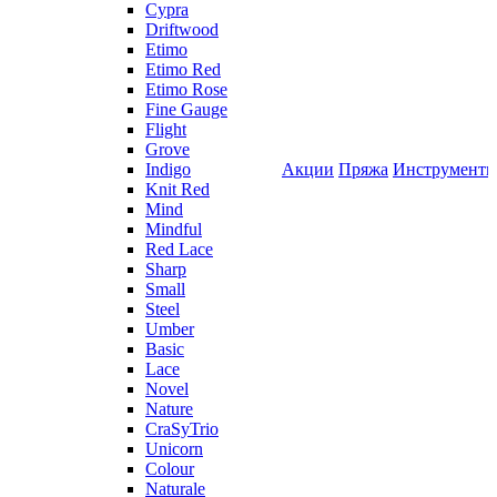
Cypra
Driftwood
Etimo
Etimo Red
Etimo Rose
Fine Gauge
Flight
Grove
Indigo
Акции
Пряжа
Инструмент
Knit Red
Mind
Mindful
Red Lace
Sharp
Small
Steel
Umber
Basic
Lace
Novel
Nature
CraSyTrio
Unicorn
Colour
Naturale