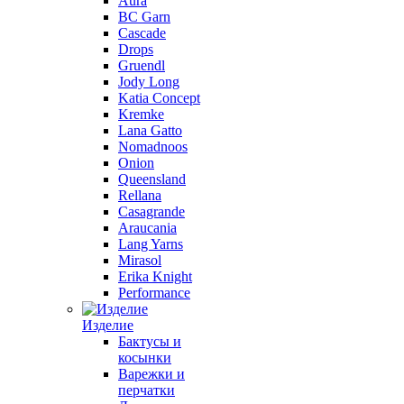
Aura
BC Garn
Cascade
Drops
Gruendl
Jody Long
Katia Concept
Kremke
Lana Gatto
Nomadnoos
Onion
Queensland
Rellana
Casagrande
Araucania
Lang Yarns
Mirasol
Erika Knight
Performance
Изделие
Бактусы и
косынки
Варежки и
перчатки