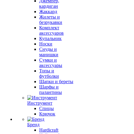
Джемпер,
кардиган
Жаккард
Жилеты и
безрукавки
Комплект
аксессуаров
Купальник
Носки
Снуды и
манишки
Сумки и
аксессуары
Топы и
футболки
Шапки и береты
Шарфы и
палантины
Инструмент
Спицы
Крючок
Бренд
Hardicraft