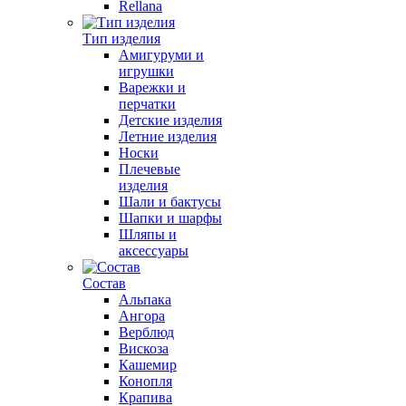
Rellana
Тип изделия
Амигуруми и
игрушки
Варежки и
перчатки
Детские изделия
Летние изделия
Носки
Плечевые
изделия
Шали и бактусы
Шапки и шарфы
Шляпы и
аксессуары
Состав
Альпака
Ангора
Верблюд
Вискоза
Кашемир
Конопля
Крапива