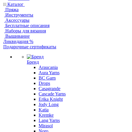
Каталог
Пряжа
Инструменты
Аксессуары
Бесплатные описания
Наборы для вязания
Вышивание
Ликвидация %
Подарочные сертификаты
Бренд
Araucania
Aura Yarns
BC Garn
Drops
Casagrande
Cascade Yarns
Erika Knight
Jody Long
Katia
Kremke
Lang Yarns
Mirasol
Noro