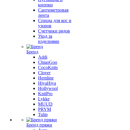
кнопки
Сантиметровая
лента
Спицы для кос и
узоров
Счетчики рядов
Уход за
изделиями
Бренд
Addi
ChiaoGoo
CocoKnits
Clover
Hemline
HiyaHiya
Hollywool
KnitPro
Lykke
MUUD
PRYM
Tulip
Бренд пряжи