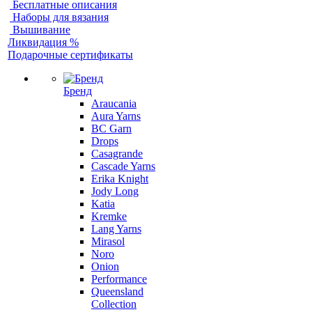
Бесплатные описания
Наборы для вязания
Вышивание
Ликвидация %
Подарочные сертификаты
Бренд
Araucania
Aura Yarns
BC Garn
Drops
Casagrande
Cascade Yarns
Erika Knight
Jody Long
Katia
Kremke
Lang Yarns
Mirasol
Noro
Onion
Performance
Queensland
Collection