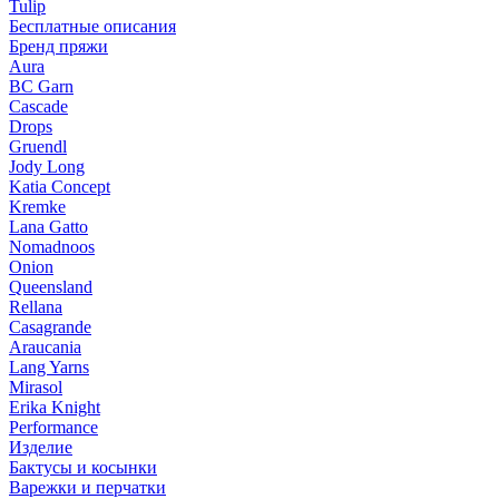
Tulip
Бесплатные описания
Бренд пряжи
Aura
BC Garn
Cascade
Drops
Gruendl
Jody Long
Katia Concept
Kremke
Lana Gatto
Nomadnoos
Onion
Queensland
Rellana
Casagrande
Araucania
Lang Yarns
Mirasol
Erika Knight
Performance
Изделие
Бактусы и косынки
Варежки и перчатки