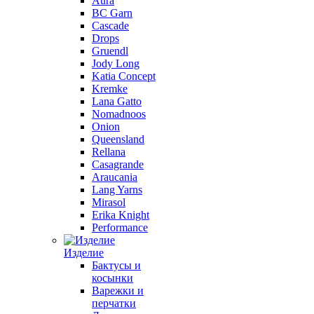
Aura
BC Garn
Cascade
Drops
Gruendl
Jody Long
Katia Concept
Kremke
Lana Gatto
Nomadnoos
Onion
Queensland
Rellana
Casagrande
Araucania
Lang Yarns
Mirasol
Erika Knight
Performance
Изделие
Бактусы и
косынки
Варежки и
перчатки