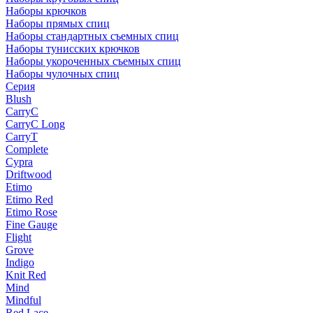
Наборы крючков
Наборы прямых спиц
Наборы стандартных съемных спиц
Наборы тунисских крючков
Наборы укороченных съемных спиц
Наборы чулочных спиц
Серия
Blush
CarryC
CarryC Long
CarryT
Complete
Cypra
Driftwood
Etimo
Etimo Red
Etimo Rose
Fine Gauge
Flight
Grove
Indigo
Knit Red
Mind
Mindful
Red Lace