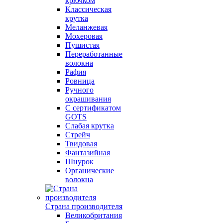
крючком
Классическая
крутка
Меланжевая
Мохеровая
Пушистая
Переработанные
волокна
Рафия
Ровница
Ручного
окрашивания
С сертификатом
GOTS
Слабая крутка
Стрейч
Твидовая
Фантазийная
Шнурок
Органические
волокна
Страна производителя
Великобритания