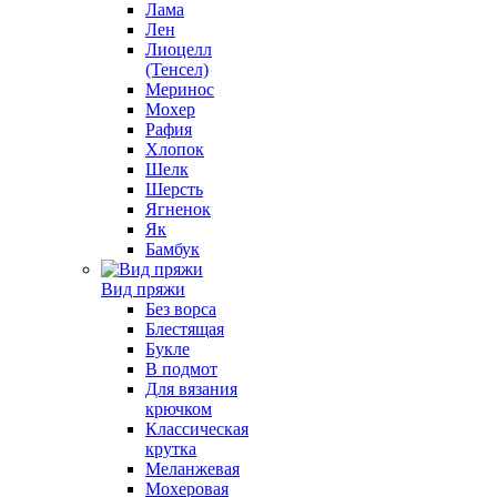
Лама
Лен
Лиоцелл
(Тенсел)
Меринос
Мохер
Рафия
Хлопок
Шелк
Шерсть
Ягненок
Як
Бамбук
Вид пряжи
Без ворса
Блестящая
Букле
В подмот
Для вязания
крючком
Классическая
крутка
Меланжевая
Мохеровая