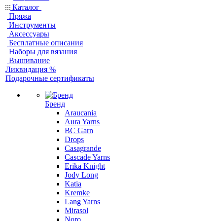
Каталог
Пряжа
Инструменты
Аксессуары
Бесплатные описания
Наборы для вязания
Вышивание
Ликвидация %
Подарочные сертификаты
Бренд
Araucania
Aura Yarns
BC Garn
Drops
Casagrande
Cascade Yarns
Erika Knight
Jody Long
Katia
Kremke
Lang Yarns
Mirasol
Noro