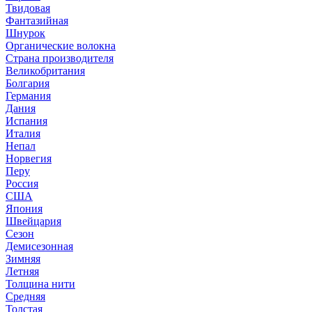
Твидовая
Фантазийная
Шнурок
Органические волокна
Страна производителя
Великобритания
Болгария
Германия
Дания
Испания
Италия
Непал
Норвегия
Перу
Россия
США
Япония
Швейцария
Сезон
Демисезонная
Зимняя
Летняя
Толщина нити
Средняя
Толстая