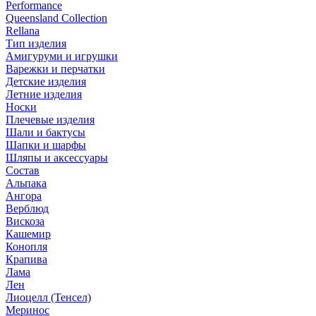
Performance
Queensland Collection
Rellana
Тип изделия
Амигуруми и игрушки
Варежки и перчатки
Детские изделия
Летние изделия
Носки
Плечевые изделия
Шали и бактусы
Шапки и шарфы
Шляпы и аксессуары
Состав
Альпака
Ангора
Верблюд
Вискоза
Кашемир
Конопля
Крапива
Лама
Лен
Лиоцелл (Тенсел)
Меринос