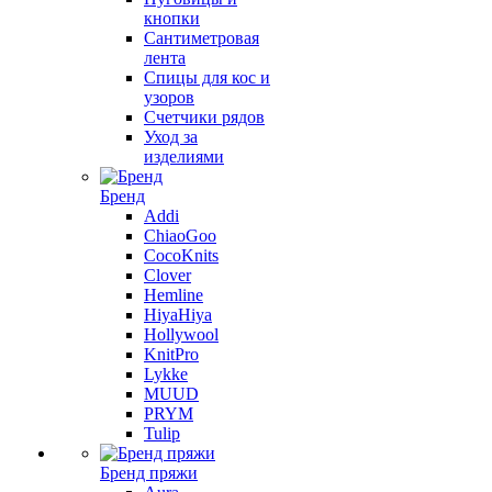
кнопки
Сантиметровая
лента
Спицы для кос и
узоров
Счетчики рядов
Уход за
изделиями
Бренд
Addi
ChiaoGoo
CocoKnits
Clover
Hemline
HiyaHiya
Hollywool
KnitPro
Lykke
MUUD
PRYM
Tulip
Бренд пряжи