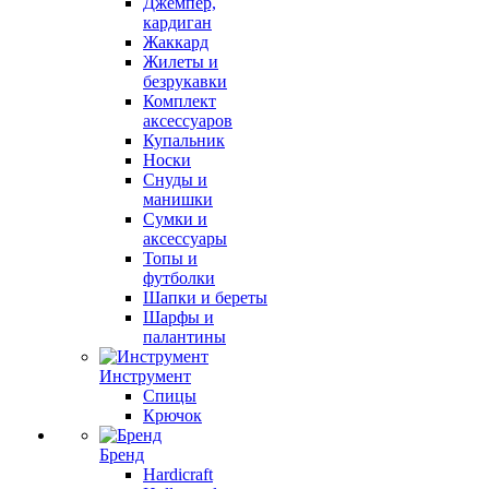
Джемпер,
кардиган
Жаккард
Жилеты и
безрукавки
Комплект
аксессуаров
Купальник
Носки
Снуды и
манишки
Сумки и
аксессуары
Топы и
футболки
Шапки и береты
Шарфы и
палантины
Инструмент
Спицы
Крючок
Бренд
Hardicraft