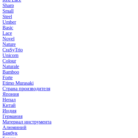
Sharp
Small
Steel
Umber
Basic
Lace
Novel
Nature
CraSyTrio
Unicorn
Colour
Naturale
Bamboo
Forte
Etimo Murasaki
Страна производителя
Япония
Непал
Китай
Индия
Германия
Материал инструмента
Алюминий
Бамбук