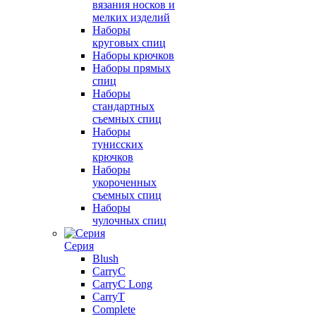
вязания носков и
мелких изделий
Наборы
круговых спиц
Наборы крючков
Наборы прямых
спиц
Наборы
стандартных
съемных спиц
Наборы
тунисских
крючков
Наборы
укороченных
съемных спиц
Наборы
чулочных спиц
Серия
Blush
CarryC
CarryC Long
CarryT
Complete