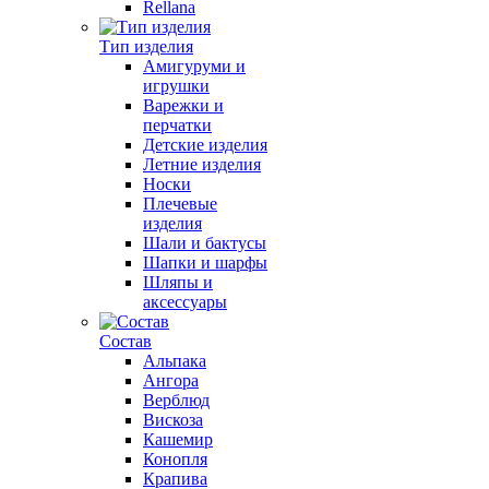
Rellana
Тип изделия
Амигуруми и
игрушки
Варежки и
перчатки
Детские изделия
Летние изделия
Носки
Плечевые
изделия
Шали и бактусы
Шапки и шарфы
Шляпы и
аксессуары
Состав
Альпака
Ангора
Верблюд
Вискоза
Кашемир
Конопля
Крапива