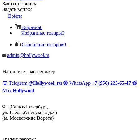
Заказать звонок
Задать вопрос
Войти
Корзина
0
Избранные товары
0
Сравнение товаров
0
admin@hollywool.ru
Напишите в мессенджер
🔵
Telegram
@Hollywool_ru
🟢
WhatsApp
+7 (950) 225-65-47
🟣
Max
Hollywool
г. Санкт-Петербург,
ул. Глеба Успенского д.3а
(м. Московские Ворота)
График работы: