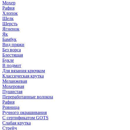
Мохер
Рафия
Хлопок
Шелк
Шерсть
Ягненок
Як
Бамбук
Вид пряжи
Без ворса
Блестящая
Букле
В подмот
Для вязания крючком
Классическая крутка
Меланжевая
Мохеровая
Пушистая
Переработанные волокна
Рафия
Ровница
Ручного окрашивания
С сертификатом GOTS
Слабая крутка
Стрейч