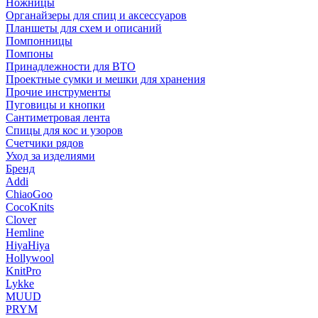
Ножницы
Органайзеры для спиц и аксессуаров
Планшеты для схем и описаний
Помпонницы
Помпоны
Принадлежности для ВТО
Проектные сумки и мешки для хранения
Прочие инструменты
Пуговицы и кнопки
Сантиметровая лента
Спицы для кос и узоров
Счетчики рядов
Уход за изделиями
Бренд
Addi
ChiaoGoo
CocoKnits
Clover
Hemline
HiyaHiya
Hollywool
KnitPro
Lykke
MUUD
PRYM