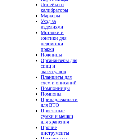
Линейки и
калибраторы
Маркеры
Уход за
изделиями
Моталки и
зонтики для
перемотки
пряжи
Ножницы
Органайзеры для
спиц и
аксессуаров
Планшеты для
схем и описаний
Помпонницы
Помпоны
Принадлежности
для ВТО
Проектные
сумки и мешки
для хранения
Прочие
инструменты
Пуговицы и