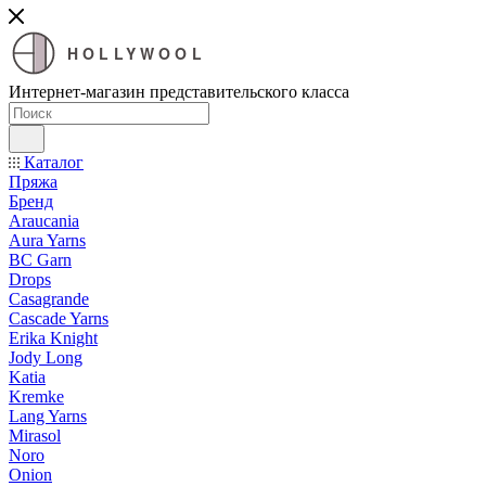
HOLLYWOOL
Интернет-магазин представительского класса
Каталог
Пряжа
Бренд
Araucania
Aura Yarns
BC Garn
Drops
Casagrande
Cascade Yarns
Erika Knight
Jody Long
Katia
Kremke
Lang Yarns
Mirasol
Noro
Onion