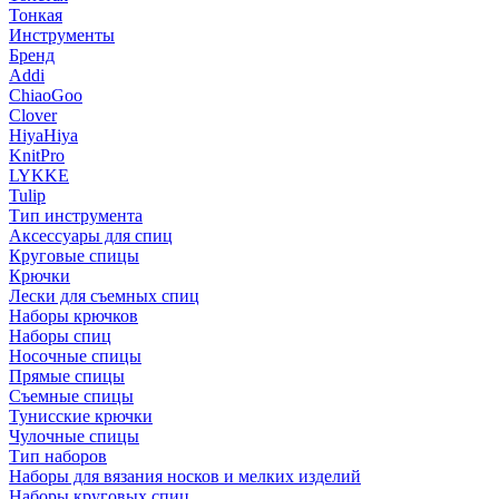
Тонкая
Инструменты
Бренд
Addi
ChiaoGoo
Clover
HiyaHiya
KnitPro
LYKKE
Tulip
Тип инструмента
Аксессуары для спиц
Круговые спицы
Крючки
Лески для съемных спиц
Наборы крючков
Наборы спиц
Носочные спицы
Прямые спицы
Съемные спицы
Тунисские крючки
Чулочные спицы
Тип наборов
Наборы для вязания носков и мелких изделий
Наборы круговых спиц