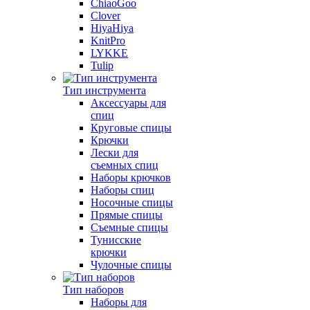
ChiaoGoo
Clover
HiyaHiya
KnitPro
LYKKE
Tulip
Тип инструмента
Аксессуары для
спиц
Круговые спицы
Крючки
Лески для
съемных спиц
Наборы крючков
Наборы спиц
Носочные спицы
Прямые спицы
Съемные спицы
Тунисские
крючки
Чулочные спицы
Тип наборов
Наборы для