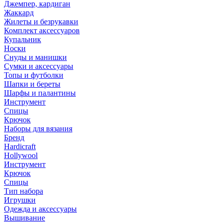
Джемпер, кардиган
Жаккард
Жилеты и безрукавки
Комплект аксессуаров
Купальник
Носки
Снуды и манишки
Сумки и аксессуары
Топы и футболки
Шапки и береты
Шарфы и палантины
Инструмент
Спицы
Крючок
Наборы для вязания
Бренд
Hardicraft
Hollywool
Инструмент
Крючок
Спицы
Тип набора
Игрушки
Одежда и аксессуары
Вышивание