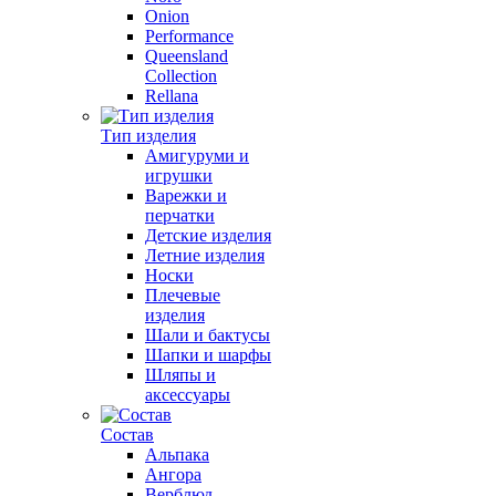
Onion
Performance
Queensland
Collection
Rellana
Тип изделия
Амигуруми и
игрушки
Варежки и
перчатки
Детские изделия
Летние изделия
Носки
Плечевые
изделия
Шали и бактусы
Шапки и шарфы
Шляпы и
аксессуары
Состав
Альпака
Ангора
Верблюд