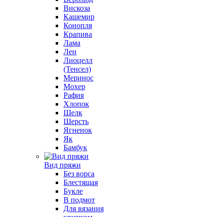
Вискоза
Кашемир
Конопля
Крапива
Лама
Лен
Лиоцелл
(Тенсел)
Меринос
Мохер
Рафия
Хлопок
Шелк
Шерсть
Ягненок
Як
Бамбук
Вид пряжи
Без ворса
Блестящая
Букле
В подмот
Для вязания