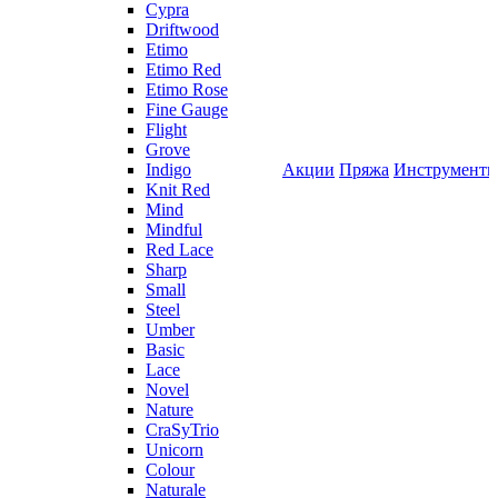
Cypra
Driftwood
Etimo
Etimo Red
Etimo Rose
Fine Gauge
Flight
Grove
Indigo
Акции
Пряжа
Инструмент
Knit Red
Mind
Mindful
Red Lace
Sharp
Small
Steel
Umber
Basic
Lace
Novel
Nature
CraSyTrio
Unicorn
Colour
Naturale